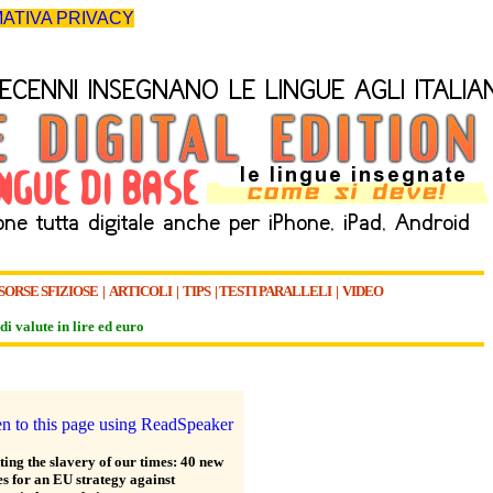
ATIVA PRIVACY
SORSE SFIZIOSE
|
ARTICOLI
|
TIPS
|
TESTI PARALLELI
|
VIDEO
di valute in lire ed euro
ing the slavery of our times: 40 new
s for an EU strategy against