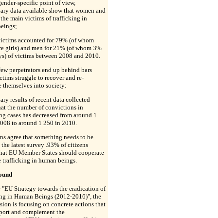
ender-specific point of view,
nary data available show that women and
e the main victims of trafficking in
eings;
victims accounted for 79% (of whom
e girls) and men for 21% (of whom 3%
ys) of victims between 2008 and 2010.
few perpetrators end up behind bars
ctims struggle to recover and re-
e themselves into society:
ary results of recent data collected
at the number of convictions in
ing cases has decreased from around 1
2008 to around 1 250 in 2010.
ns agree that something needs to be
 the latest survey .93% of citizens
that EU Member States should cooperate
e trafficking in human beings.
ound
 "EU Strategy towards the eradication of
ing in Human Beings (2012-2016)", the
on is focusing on concrete actions that
pport and complement the