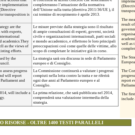
implemen
he implementation
completeranno l’attuazione della normativa
(Directi
(Directive
dell’Unione sulla tratta (direttiva 2011/36/UE ), il
transpos
or transposition is
cui termine di recepimento è aprile 2013.
The meas
result o
ategy are the
Le misure previste dalla strategia sono il risultato
governme
 with experts,
di ampie consultazioni di esperti, governi, società
organisa
nternational
civile e organizzazioni internazionali, parti sociali
academic
and academics.They
e mondo accademico, e riflettono le loro principali
well as 
ell as the views of
preoccupazioni così come quelle delle vittime, allo
compleme
sting efforts.
scopo di completare le iniziative già in corso.
The Stra
sed by the
La strategia sarà ora discussa in sede di Parlamento
Europea
uncil.
europeo e di Consiglio.
o assess progress
La Commissione continuerà a valutare i progressi
The Com
nd will report
compiuti nella lotta contro la tratta e ne riferirà
progress
 Parliament and
ogni due anni al Parlamento europeo e al
report e
Consiglio.
Parliame
2014, will include a
La prima relazione, che sarà pubblicata nel 2014,
The firs
gy.
comprenderà una valutazione intermedia della
include 
strategia.
 RISORSE - OLTRE 1400 TESTI PARALLELI