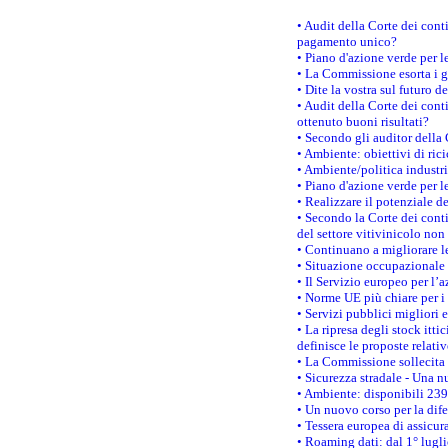
• Audit della Corte dei con
pagamento unico?
• Piano d'azione verde per 
• La Commissione esorta i go
• Dite la vostra sul futuro 
• Audit della Corte dei cont
ottenuto buoni risultati?
• Secondo gli auditor della
• Ambiente: obiettivi di ric
• Ambiente/politica industria
• Piano d'azione verde per l
• Realizzare il potenziale d
• Secondo la Corte dei conti
del settore vitivinicolo no
• Continuano a migliorare l
• Situazione occupazionale 
• Il Servizio europeo per l’
• Norme UE più chiare per 
• Servizi pubblici migliori 
• La ripresa degli stock it
definisce le proposte relativ
• La Commissione sollecita 
• Sicurezza stradale - Una 
• Ambiente: disponibili 239
• Un nuovo corso per la dif
• Tessera europea di assicur
• Roaming dati: dal 1° lugli