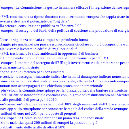
ti europea: La Commissione ha gestito in maniera efficace l’integrazione del sosteg
le PMI: combinare una ripresa duratura con un'economia europea che sappia usare in 
verni a sfruttare il potenziale dei "big data"
della scienza: consultazione pubblica su "Scienza 2.0"
i europea: Il sostegno dei fondi della politica di coesione alla produzione di energi
 Corte, la vigilanza bancaria europea sta prendendo forma
iclaggio più ambiziosi per passare a un'economia circolare con più occupazione e cr
le: vivere e lavorare in edifici di migliore qualità
e PMI: trasformare le sfide ambientali in opportunità di business
ell'Europa mobilitando 25 miliardi di euro di finanziamenti per le PMI
 europea, l’impatto del sostegno dell’UE agli investimenti e alla promozione per ac
n è chiaramente dimostrato
e condizioni di mercato per i consumatori
e sociale: la rassegna trimestrale indica che in molti rimangono indietro nonostant
azione esterna non sta sfruttando il suo potenziale, afferma la Corte dei conti europe
i minori non accompagnati che chiedono protezione internazionale
e più veloci: la Commissione spinge per far piazza pulita delle barriere elettroniche
tici nell’Atlantico nordorientale contrasta con un grave sovrasfruttamento nel Medit
e alle possibilità di pesca per il 2015
un'azione: un'indagine rivela che più dell'80% degli insegnanti dell'UE si ritengon
nuova app sullo smartphone per conoscere le regole del codice della strada ovunque
 milioni di euro nel 2014 per proposte di progetti
esa europea: la Commissione propone un piano d’azione industriale
azione malattia: quasi 200 milioni di europei la possiedono già
o abbattimento delle tariffe di oltre il 50%