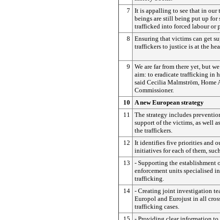
7
It is appalling to see that in ou
beings are still being put up for
trafficked into forced labour or 
8
Ensuring that victims can get s
traffickers to justice is at the he
9
We are far from there yet, but w
aim: to eradicate trafficking in
said Cecilia Malmström, Home A
Commissioner.
10
A new European strategy
11
The strategy includes preventio
support of the victims, as well a
the traffickers.
12
It identifies five priorities and o
initiatives for each of them, such
13
- Supporting the establishment o
enforcement units specialised 
trafficking.
14
- Creating joint investigation 
Europol and Eurojust in all cros
trafficking cases.
15
- Providing clear information to