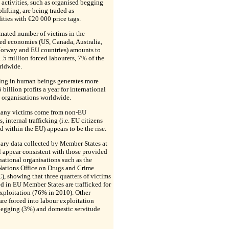
 activities, such as organised begging
lifting, are being traded as
ties with €20 000 price tags.
mated number of victims in the
ed economies (US, Canada, Australia,
Norway and EU countries) amounts to
.5 million forced labourers, 7% of the
rldwide.
king in human beings generates more
 billion profits a year for international
 organisations worldwide.
any victims come from non-EU
s, internal trafficking (i.e. EU citizens
ed within the EU) appears to be the rise.
ary data collected by Member States at
 appear consistent with those provided
national organisations such as the
Nations Office on Drugs and Crime
 showing that three quarters of victims
ed in EU Member States are trafficked for
xploitation (76% in 2010). Other
are forced into labour exploitation
begging (3%) and domestic servitude