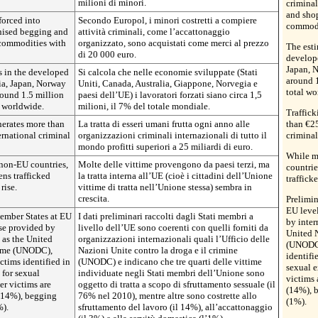
milioni di minori.
criminal
and shop
forced into
Secondo Europol, i minori costretti a compiere
commodi
anised begging and
attività criminali, come l’accattonaggio
s commodities with
organizzato, sono acquistati come merci al prezzo
The esti
di 20 000 euro.
develop
Japan, 
s in the developed
Si calcola che nelle economie sviluppate (Stati
around 1
ia, Japan, Norway
Uniti, Canada, Australia, Giappone, Norvegia e
total wo
round 1.5 million
paesi dell’UE) i lavoratori forzati siano circa 1,5
l worldwide.
milioni, il 7% del totale mondiale.
Traffic
nerates more than
La tratta di esseri umani frutta ogni anno alle
than €25
ternational criminal
organizzazioni criminali internazionali di tutto il
criminal
mondo profitti superiori a 25 miliardi di euro.
While m
non-EU countries,
Molte delle vittime provengono da paesi terzi, ma
countrie
zens trafficked
la tratta interna all’UE (cioè i cittadini dell’Unione
traffick
rise.
vittime di tratta nell’Unione stessa) sembra in
crescita.
Prelimin
EU level
ember States at EU
I dati preliminari raccolti dagli Stati membri a
by inter
ose provided by
livello dell’UE sono coerenti con quelli forniti da
United 
 as the United
organizzazioni internazionali quali l’Ufficio delle
(UNODC),
rime (UNODC),
Nazioni Unite contro la droga e il crimine
identifi
ctims identified in
(UNODC) e indicano che tre quarti delle vittime
sexual e
 for sexual
individuate negli Stati membri dell’Unione sono
victims 
er victims are
oggetto di tratta a scopo di sfruttamento sessuale (il
(14%), 
 (14%), begging
76% nel 2010), mentre altre sono costrette allo
(1%).
%).
sfruttamento del lavoro (il 14%), all’accattonaggio