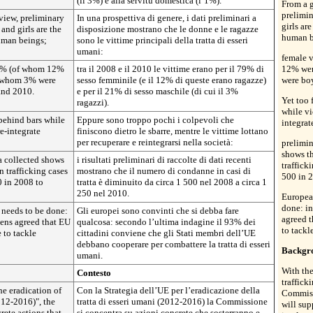
(il 3%) e alla servitù domestica (l’1%).
From a g
prelimi
view, preliminary
In una prospettiva di genere, i dati preliminari a
girls ar
and girls are the
disposizione mostrano che le donne e le ragazze
human b
human beings;
sono le vittime principali della tratta di esseri
umani:
female 
79% (of whom 12%
tra il 2008 e il 2010 le vittime erano per il 79% di
12% wer
f whom 3% were
sesso femminile (e il 12% di queste erano ragazze)
were bo
and 2010.
e per il 21% di sesso maschile (di cui il 3%
Yet too 
ragazzi).
while vi
 behind bars while
Eppure sono troppo pochi i colpevoli che
integrat
e-integrate
finiscono dietro le sbarre, mentre le vittime lottano
per recuperare e reintegrarsi nella società:
prelimin
shows th
ta collected shows
i risultati preliminari di raccolte di dati recenti
traffick
n trafficking cases
mostrano che il numero di condanne in casi di
500 in 
0 in 2008 to
tratta è diminuito da circa 1 500 nel 2008 a circa 1
250 nel 2010.
Europea
done: in
 needs to be done:
Gli europei sono convinti che si debba fare
agreed 
izens agreed that EU
qualcosa: secondo l’ultima indagine il 93% dei
to tackl
 to tackle
cittadini conviene che gli Stati membri dell’UE
debbano cooperare per combattere la tratta di esseri
Backgr
umani.
With the
Contesto
traffick
he eradication of
Con la Strategia dell’UE per l’eradicazione della
Commissi
012-2016)", the
tratta di esseri umani (2012-2016) la Commissione
will su
ete actions that
si concentra su azioni concrete che sosterranno e