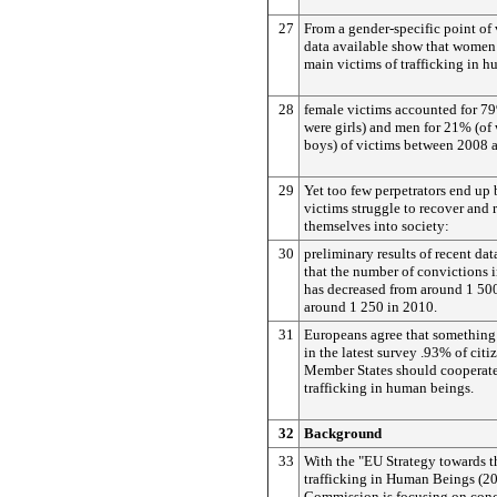
27
From a gender-specific point of 
data available show that women 
main victims of trafficking in 
28
female victims accounted for 
were girls) and men for 21% (o
boys) of victims between 2008 
29
Yet too few perpetrators end up
victims struggle to recover and r
themselves into society:
30
preliminary results of recent da
that the number of convictions i
has decreased from around 1 50
around 1 250 in 2010.
31
Europeans agree that something
in the latest survey .93% of cit
Member States should cooperate
trafficking in human beings.
32
Background
33
With the "EU Strategy towards t
trafficking in Human Beings (2
Commission is focusing on concr