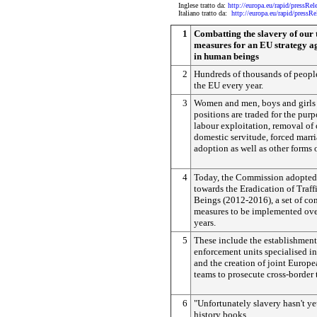
Inglese tratto da:
http://europa.eu/rapid/pres
Italiano tratto da:
http://europa.eu/rapid/pre
1
Combatting the slavery of our 
measures for an EU strategy ag
in human beings
2
Hundreds of thousands of people 
the EU every year.
3
Women and men, boys and girls 
positions are traded for the purp
labour exploitation, removal of
domestic servitude, forced marri
adoption as well as other forms 
4
Today, the Commission adopted
towards the Eradication of Traf
Beings (2012-2016), a set of con
measures to be implemented over
years.
5
These include the establishment
enforcement units specialised i
and the creation of joint Europe
teams to prosecute cross-border t
6
"Unfortunately slavery hasn't yet
history books.