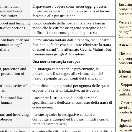
Ensuring
r times human
È spaventoso vedere come ancor oggi gli esseri
bringing 
 sale and being
umani siano messi in vendita e costretti al lavoro
our acti
prostitution.
forzato o alla prostituzione.
We are f
upport and bringing
Scopo centrale della nostra iniziativa è fare in
one aim:
art of our actions.
modo che le vittime ottengano sostegno e che i
beings",
trafficanti siano consegnati alla giustizia.
Commiss
e can have only one
Siamo ancora lontani dall’ottenerlo, ma il nostro
 human beings",
fine non può che essere questo: eliminare la tratta
A new E
ffairs
di esseri umani", ha affermato Cecilia Malmström,
The stra
Commissaria per gli Affari interni.
and supp
Una nuova strategia europea
prosecut
n, protection and
La strategia comprende la prevenzione, la
It identi
s prosecution of
protezione e il sostegno alle vittime, nonché
of initi
l’azione penale nei confronti dei trafficanti.
- Suppor
utlines a series of
Identifica cinque priorità per ognuna delle quali
enforce
 as:
espone una serie di iniziative, tra le quali:
trafficki
f national law
- sostenere l’istituzione di unità nazionali
in human
specificamente dedicate al contrasto della tratta di
- Creati
esseri umani;
involvin
border t
teams and involving
- creare squadre investigative comuni e
s-border
coinvolgere Europol ed Eurojust in tutti i casi di
- Provid
tratta transfrontaliera;
rights u
particul
 victims on their
- fornire alle vittime informazioni chiare sui diritti