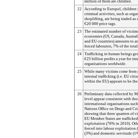
million of them are children.
22
According to Europol, children 
criminal activities, such as org
shoplifting, are being traded a
€20 000 price tags.
23
The estimated number of victim
economies (US, Canada, Austral
and EU countries) amounts to a
forced labourers, 7% of the tota
24
Trafficking in human beings ge
€25 billion profits a year for in
organisations worldwide.
25
While many victims come from 
internal trafficking (i.e. EU citi
within the EU) appears to be the 
26
Preliminary data collected by M
level appear consistent with th
international organisations such
Nations Office on Drugs and C
showing that three quarters of vi
EU Member States are trafficked
exploitation (76% in 2010). Oth
forced into labour exploitation
(3%) and domestic servitude (1