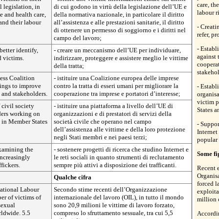
care, th
 legislation, in
di cui godono in virtù della legislazione dell’UE e
labour r
ce and health care,
della normativa nazionale, in particolare il diritto
 and their labour
all’assistenza e alle prestazioni sanitarie, il diritto
- Creati
di ottenere un permesso di soggiorno e i diritti nel
refer, pr
campo del lavoro;
- Establ
etter identify,
- creare un meccanismo dell’UE per individuare,
against 
d victims.
indirizzare, proteggere e assistere meglio le vittime
coopera
della tratta;
stakehol
ess Coalition
- istituire una Coalizione europea delle imprese
ings to improve
contro la tratta di esseri umani per migliorare la
- Establ
and stakeholders.
cooperazione tra imprese e portatori d’interesse;
organisa
victim p
 civil society
- istituire una piattaforma a livello dell’UE di
States a
ders working on
organizzazioni e di prestatori di servizi della
e in Member States
società civile che operano nel campo
- Suppor
dell’assistenza alle vittime e della loro protezione
Internet
negli Stati membri e nei paesi terzi;
popular 
examining the
- sostenere progetti di ricerca che studino Internet e
Some fi
increasingly
le reti sociali in quanto strumenti di reclutamento
ffickers.
sempre più attivi a disposizione dei trafficanti.
Recent e
Organisa
Qualche cifra
forced l
national Labour
Secondo stime recenti dell’Organizzazione
exploita
er of victims of
internazionale del lavoro (OIL), in tutto il mondo
million 
sexual
sono 20,9 milioni le vittime di lavoro forzato,
rldwide. 5.5
compreso lo sfruttamento sessuale, tra cui 5,5
Accordin