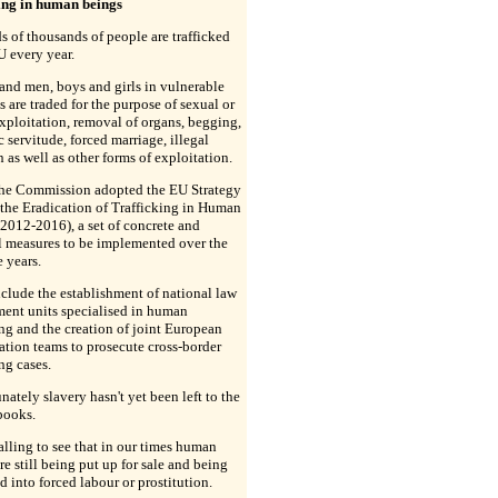
king in human beings
 of thousands of people are trafficked
U every year.
nd men, boys and girls in vulnerable
s are traded for the purpose of sexual or
xploitation, removal of organs, begging,
 servitude, forced marriage, illegal
 as well as other forms of exploitation.
the Commission adopted the EU Strategy
the Eradication of Trafficking in Human
2012-2016), a set of concrete and
l measures to be implemented over the
e years.
clude the establishment of national law
ment units specialised in human
ing and the creation of joint European
ation teams to prosecute cross-border
ing cases.
nately slavery hasn't yet been left to the
books.
palling to see that in our times human
re still being put up for sale and being
ed into forced labour or prostitution.