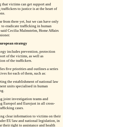
 that victims can get support and
traffickers to justice is at the heart of
ons.
ar from there yet, but we can have only
 to eradicate trafficking in human
 said Cecilia Malmström, Home Affairs
ioner.
uropean strategy
tegy includes prevention, protection
ort of the victims, as well as
ion of the traffickers.
fies five priorities and outlines a series
atives for each of them, such as:
ting the establishment of national law
ment units specialised in human
ng.
ng joint investigation teams and
g Europol and Eurojust in all cross-
rafficking cases.
ing clear information to victims on their
nder EU law and national legislation, in
ar their right to assistance and health