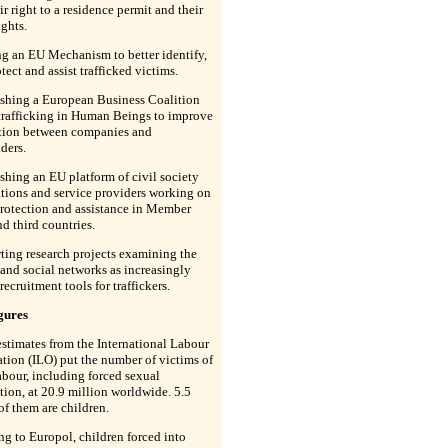
eir right to a residence permit and their
ights.
ng an EU Mechanism to better identify,
otect and assist trafficked victims.
ishing a European Business Coalition
trafficking in Human Beings to improve
tion between companies and
ders.
ishing an EU platform of civil society
tions and service providers working on
rotection and assistance in Member
nd third countries.
ting research projects examining the
 and social networks as increasingly
recruitment tools for traffickers.
gures
stimates from the International Labour
tion (ILO) put the number of victims of
abour, including forced sexual
tion, at 20.9 million worldwide. 5.5
of them are children.
g to Europol, children forced into