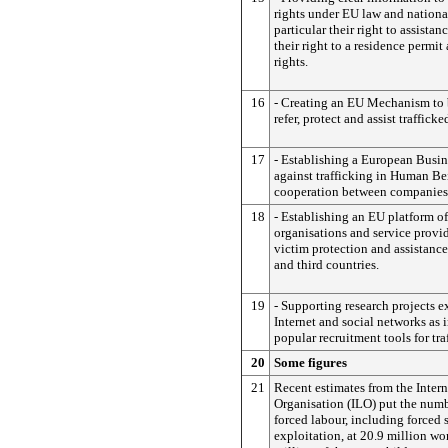
rights under EU law and national
particular their right to assistan
their right to a residence permit
rights.
16
- Creating an EU Mechanism to b
refer, protect and assist trafficke
17
- Establishing a European Busin
against trafficking in Human Be
cooperation between companies 
18
- Establishing an EU platform of
organisations and service provi
victim protection and assistanc
and third countries.
19
- Supporting research projects 
Internet and social networks as 
popular recruitment tools for tra
20
Some figures
21
Recent estimates from the Inter
Organisation (ILO) put the numb
forced labour, including forced 
exploitation, at 20.9 million wo