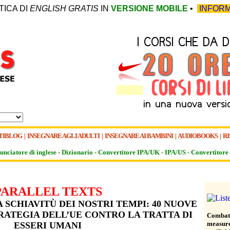
TICA DI
ENGLISH GRATIS
IN
VERSIONE MOBILE
•
INFORM
TIBLOG
|
INSEGNARE AGLI ADULTI
|
INSEGNARE AI BAMBINI
|
AUDIOBOOKS
|
RI
unciatore di inglese -
Dizionario -
Convertitore IPA/UK
-
IPA/US
-
Convertitore 
PARALLEL TEXTS
 SCHIAVITÙ DEI NOSTRI TEMPI: 40 NUOVE
RATEGIA DELL’UE CONTRO LA TRATTA DI
Combatt
measure
ESSERI UMANI