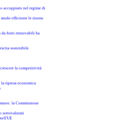
no accoppiato nel regime di
modo efficiente le risorse
a da fonti rinnovabili ha
escita sostenibile
crescere la competitività
e la ripresa economica
a
erraneo: la Commissione
o sottovalutati
 nell'UE