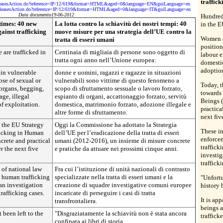
traffic
sReleasesAction.do?reference=IP/12/619&format=HTML&aged=0&language=EN&guiLanguage=en
ssReleasesAction.do?reference=IP/12/619&format=HTML&aged=0&language=IT&guiLanguage=en
Data documento19-06-2012
Hundreds
times: 40 new
La lotta contro la schiavitù dei nostri tempi: 40
in the E
ainst trafficking
nuove misure per una strategia dell’UE contro la
Women a
tratta di esseri umani
position
are trafficked in
Centinaia di migliaia di persone sono oggetto di
labour e
tratta ogni anno nell’Unione europea:
domestic
adoption
in vulnerable
donne e uomini, ragazzi e ragazze in situazioni
ose of sexual or
vulnerabili sono vittime di questo fenomeno a
Today, 
 organs, begging,
scopo di sfruttamento sessuale o lavoro forzato,
towards 
age, illegal
espianto di organi, accattonaggio forzato, servitù
Beings (
of exploitation.
domestica, matrimonio forzato, adozione illegale e
practica
altre forme di sfruttamento.
next fiv
 the EU Strategy
Oggi la Commissione ha adottato la Strategia
These in
ficking in Human
dell’UE per l’eradicazione della tratta di esseri
enforce
crete and practical
umani (2012-2016), un insieme di misure concrete
traffick
 the next five
e pratiche da attuare nei prossimi cinque anni.
investig
traffick
 of national law
Fra cui l’istituzione di unità nazionali di contrasto
n human trafficking
specializzate nella tratta di esseri umani e la
"Unfortu
an investigation
creazione di squadre investigative comuni europee
history 
rafficking cases.
incaricate di perseguire i casi di tratta
It is ap
transfrontaliera.
beings a
 been left to the
"Disgraziatamente la schiavitù non è stata ancora
traffick
confinata ai libri di storia.