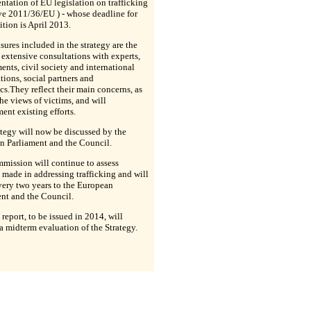
tation of EU legislation on trafficking
ve 2011/36/EU ) - whose deadline for
ition is April 2013.
ures included in the strategy are the
f extensive consultations with experts,
nts, civil society and international
tions, social partners and
s.They reflect their main concerns, as
the views of victims, and will
nt existing efforts.
tegy will now be discussed by the
n Parliament and the Council.
mission will continue to assess
 made in addressing trafficking and will
very two years to the European
nt and the Council.
t report, to be issued in 2014, will
a midterm evaluation of the Strategy.