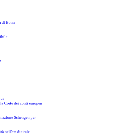
za di Bonn
ibile
e
bus
 la Corte dei conti europea
ormazione Schengen per
tà nell'era digitale