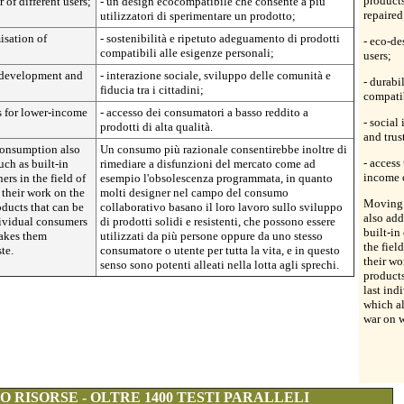
products
 of different users;
- un design ecocompatibile che consente a più
repaired
utilizzatori di sperimentare un prodotto;
isation of
- sostenibilità e ripetuto adeguamento di prodotti
- eco-de
compatibili alle esigenze personali;
users;
y development and
- interazione sociale, sviluppo delle comunità e
- durabi
fiducia tra i cittadini;
compati
s for lower-income
- accesso dei consumatori a basso reddito a
- socia
prodotti di alta qualità.
and trus
consumption also
Un consumo più razionale consentirebbe inoltre di
- access
ch as built-in
rimediare a disfunzioni del mercato come ad
income 
rs in the field of
esempio l'obsolescenza programmata, in quanto
their work on the
molti designer nel campo del consumo
Moving 
ducts that can be
collaborativo basano il loro lavoro sullo sviluppo
also add
dividual consumers
di prodotti solidi e resistenti, che possono essere
built-in
makes them
utilizzati da più persone oppure da uno stesso
the fiel
te.
consumatore o utente per tutta la vita, e in questo
their w
senso sono potenti alleati nella lotta agli sprechi.
products
last ind
which al
war on w
 RISORSE - OLTRE 1400 TESTI PARALLELI