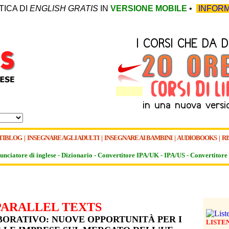
TICA DI
ENGLISH GRATIS
IN
VERSIONE MOBILE
•
INFORM
TIBLOG
|
INSEGNARE AGLI ADULTI
|
INSEGNARE AI BAMBINI
|
AUDIOBOOKS
|
RI
unciatore di inglese -
Dizionario -
Convertitore IPA/UK
-
IPA/US
-
Convertitore 
PARALLEL TEXTS
ORATIVO: NUOVE OPPORTUNITÀ PER I
LISTE