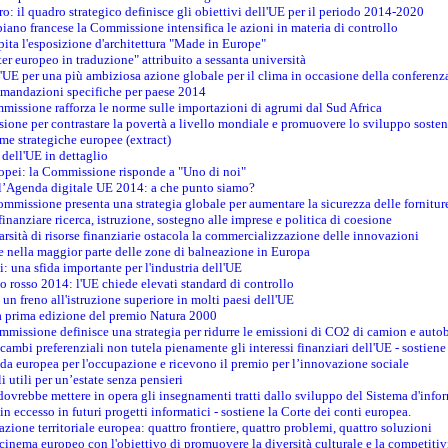
oro: il quadro strategico definisce gli obiettivi dell'UE per il periodo 2014-2020
piano francese la Commissione intensifica le azioni in materia di controllo
pita l'esposizione d'architettura "Made in Europe"
ter europeo in traduzione" attribuito a sessanta università
l'UE per una più ambiziosa azione globale per il clima in occasione della conferen
ccomandazioni specifiche per paese 2014
mmissione rafforza le norme sulle importazioni di agrumi dal Sud Africa
ione per contrastare la povertà a livello mondiale e promuovere lo sviluppo sosten
me strategiche europee (extract)
dell'UE in dettaglio
uropei: la Commissione risponde a "Uno di noi"
ll’Agenda digitale UE 2014: a che punto siamo?
ommissione presenta una strategia globale per aumentare la sicurezza delle fornitur
finanziare ricerca, istruzione, sostegno alle imprese e politica di coesione
rsità di risorse finanziarie ostacola la commercializzazione delle innovazioni
te nella maggior parte delle zone di balneazione in Europa
i: una sfida importante per l'industria dell'UE
o rosso 2014: l'UE chiede elevati standard di controllo
 un freno all'istruzione superiore in molti paesi dell'UE
lla prima edizione del premio Natura 2000
ommissione definisce una strategia per ridurre le emissioni di CO2 di camion e auto
scambi preferenziali non tutela pienamente gli interessi finanziari dell'UE - sostiene
ida europea per l'occupazione e ricevono il premio per l’innovazione sociale
 utili per un’estate senza pensieri
vrebbe mettere in opera gli insegnamenti tratti dallo sviluppo del Sistema d'inf
e in eccesso in futuri progetti informatici - sostiene la Corte dei conti europea.
zione territoriale europea: quattro frontiere, quattro problemi, quattro soluzioni
 cinema europeo con l'obiettivo di promuovere la diversità culturale e la competitivi