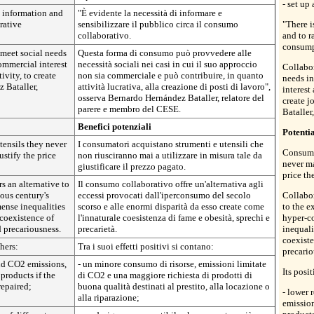
- set up
e information and
"È evidente la necessità di informare e
rative
sensibilizzare il pubblico circa il consumo
"There i
collaborativo.
and to r
consump
meet social needs
Questa forma di consumo può provvedere alle
commercial interest
necessità sociali nei casi in cui il suo approccio
Collabo
tivity, to create
non sia commerciale e può contribuire, in quanto
needs in
 Bataller,
attività lucrativa, alla creazione di posti di lavoro",
interest 
osserva Bernardo Hernández Bataller, relatore del
create j
parere e membro del CESE.
Batalle
Benefici potenziali
Potentia
ensils they never
I consumatori acquistano strumenti e utensili che
Consumer
stify the price
non riusciranno mai a utilizzare in misura tale da
never ma
giustificare il prezzo pagato.
price th
s an alternative to
Il consumo collaborativo offre un'alternativa agli
ous century's
eccessi provocati dall'iperconsumo del secolo
Collabor
ense inequalities
scorso e alle enormi disparità da esso create come
to the e
 coexistence of
l'innaturale coesistenza di fame e obesità, sprechi e
hyper-c
 precariousness.
precarietà.
inequali
coexiste
thers:
Tra i suoi effetti positivi si contano:
precario
nd CO2 emissions,
- un minore consumo di risorse, emissioni limitate
Its posi
products if the
di CO2 e una maggiore richiesta di prodotti di
repaired;
buona qualità destinati al prestito, alla locazione o
- lower
alla riparazione;
emissio