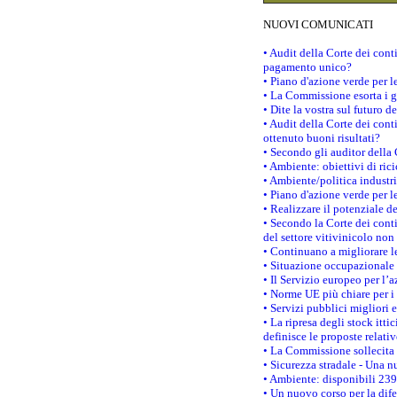
NUOVI COMUNICATI
• Audit della Corte dei con
pagamento unico?
• Piano d'azione verde per 
• La Commissione esorta i go
• Dite la vostra sul futuro 
• Audit della Corte dei cont
ottenuto buoni risultati?
• Secondo gli auditor della
• Ambiente: obiettivi di ric
• Ambiente/politica industria
• Piano d'azione verde per l
• Realizzare il potenziale d
• Secondo la Corte dei conti
del settore vitivinicolo no
• Continuano a migliorare l
• Situazione occupazionale 
• Il Servizio europeo per l’
• Norme UE più chiare per 
• Servizi pubblici migliori 
• La ripresa degli stock it
definisce le proposte relativ
• La Commissione sollecita 
• Sicurezza stradale - Una 
• Ambiente: disponibili 239
• Un nuovo corso per la dif