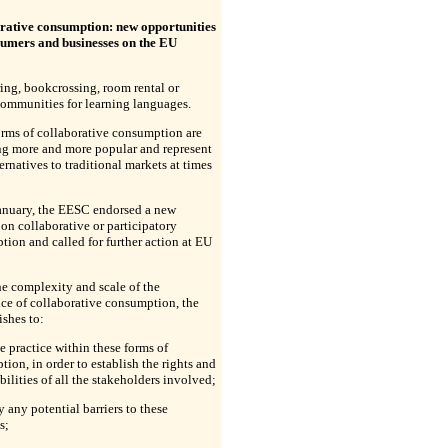
rative consumption: new opportunities
sumers and businesses on the EU
ing, bookcrossing, room rental or
communities for learning languages.
rms of collaborative consumption are
g more and more popular and represent
ternatives to traditional markets at times
anuary, the EESC endorsed a new
on collaborative or participatory
ion and called for further action at EU
e complexity and scale of the
ce of collaborative consumption, the
shes to:
te practice within these forms of
ion, in order to establish the rights and
bilities of all the stakeholders involved;
fy any potential barriers to these
s;