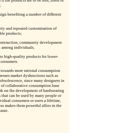
 if the products are to be lent, hired or
;
sign benefiting a number of different
lity and repeated customisation of
ble products;
l interaction, community development
t among individuals;
 to high-quality products for lower-
consumers.
towards more rational consumption
resses market dysfunctions such as
 obsolescence, since many designers in
d of collaborative consumption base
ork on the development of hardwearing
 that can be used by many people or
ividual consumers or users a lifetime,
so makes them powerful allies in the
aste.