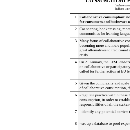
CONSUMATORI E
Inglese trat
Italiano tra
1
Collaborative consumption: ne
for consumers and businesses 
2
Car-sharing, bookcrossing, room 
communities for learning langu
3
Many forms of collaborative co
becoming more and more popula
great alternatives to traditional 
crisis.
4
On 21 January, the EESC endor
on collaborative or participato
called for further action at EU le
5
Given the complexity and scale
of collaborative consumption, t
6
- regulate practice within these 
consumption, in order to establi
responsibilities of all the stake
7
- identify any potential barriers 
8
- set up a database to pool exper