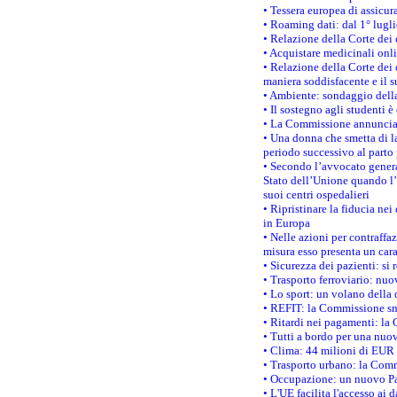
• Tessera europea di assicur
• Roaming dati: dal 1° lugli
• Relazione della Corte dei 
• Acquistare medicinali onl
• Relazione della Corte dei 
maniera soddisfacente e il s
• Ambiente: sondaggio della
• Il sostegno agli studenti 
• La Commissione annuncia u
• Una donna che smetta di la
periodo successivo al parto 
• Secondo l’avvocato genera
Stato dell’Unione quando l’i
suoi centri ospedalieri
• Ripristinare la fiducia ne
in Europa
• Nelle azioni per contraffa
misura esso presenta un cara
• Sicurezza dei pazienti: si 
• Trasporto ferroviario: nuov
• Lo sport: un volano della 
• REFIT: la Commissione sne
• Ritardi nei pagamenti: la 
• Tutti a bordo per una nuo
• Clima: 44 milioni di EUR d
• Trasporto urbano: la Commi
• Occupazione: un nuovo Pas
• L'UE facilita l'accesso ai 