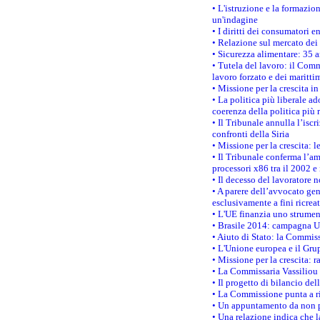
• L'istruzione e la formazi
un'indagine
• I diritti dei consumatori e
• Relazione sul mercato dei 
• Sicurezza alimentare: 35 a
• Tutela del lavoro: il Comm
lavoro forzato e dei maritti
• Missione per la crescita i
• La politica più liberale 
coerenza della politica più r
• Il Tribunale annulla l’iscr
confronti della Siria
• Missione per la crescita: 
• Il Tribunale conferma l’am
processori x86 tra il 2002 e
• Il decesso del lavoratore n
• A parere dell’avvocato gen
esclusivamente a fini ricrea
• L'UE finanzia uno strumen
• Brasile 2014: campagna UE
• Aiuto di Stato: la Commiss
• L'Unione europea e il Grup
• Missione per la crescita: 
• La Commissaria Vassiliou p
• Il progetto di bilancio de
• La Commissione punta a ri
• Un appuntamento da non p
• Una relazione indica che 