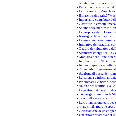
• Salute e sicurezza sul lav
• Pesca: con l'adozione del 
• La Biennale di Venezia os
• Il marchio di qualità "Mas
• Importante contributo del
• Costruire la crescita: ra
• Salute delle piante: la Co
• Le proposte della Commiss
• Rassegna delle materie pri
• La governance economica 
• Iniziativa dei cittadini e
• Quadro di valutazione de
• Sicurezza energetica: la C
• Modifica del bilancio per 
• Innobarometro 2014: la sca
• Acqua di qualità eccellen
• 20 materie prime essenzial
• Stagione di pesca del tonn
• La carenza d'informazioni,
• Proclamati i vincitori de
• Azione per il clima: La C
• La gestione dei regimi di 
• Tre progetti vincono la Sf
• Tempo di vacanze: consigli
• La Commissione europea do
evitare simili ritardi e spes
• Celebrazione della coopera
• Una nuova strategia per il