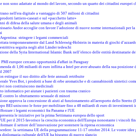
one non sono adattate al mondo del lavoro, secondo un quarto dei cittadini europei 
ntrano nell'era digitale a vantaggio di 507 milioni di cittadini
prodotti lattiero-caseari e sul «pacchetto latte»
nni di difesa della salute umana e degli animali
issario Andor accoglie con favore l’adozione di nuove norme internazionali per la t
mi
n Argentina: stringere i legami commerciali
adottata temporaneamente dal Land Schleswig-Holstein in materia di giochi d’azzard
estrittiva seguita negli altri Länder tedeschi
izione della Syria International Islamic Bank nell’elenco delle entità destinatarie del
le PMI europee cercano opportunità d'affari in Paraguay
menda di 1,06 miliardi di euro inflitta a Intel per aver abusato della sua posizione
 il 2007
on estingue il suo diritto alle ferie annuali retribuite
erale Yves Bot, i prodotti a base di erbe aromatiche e di cannabinoidi sintetici com
tivi non costituiscono medicinali
to informatico per aiutare i pazienti con trauma cranico
 contro lo sfruttamento sessuale di minori
ione approva la concessione di aiuti al funzionamento all'aeroporto dello Stretto (I
po BEI uniscono le forze per mobilitare fino a 48 miliardi di euro di investimenti 
rafforzare i legami economici fra Panama e l'UE
resenta le iniziative per la prima Settimana europea dello sport
ll'UE per il 2015 favorisce la crescita economica dell'Europa nonostante i vincoli fin
formare il settore dell’innovazione per sostenere la ripresa economica
erdere: la settimana UE della programmazione 11-17 ottobre 2014. Le vostre idee
la diplomazia culturale dell'UE ha bisogno di nuovo slancio