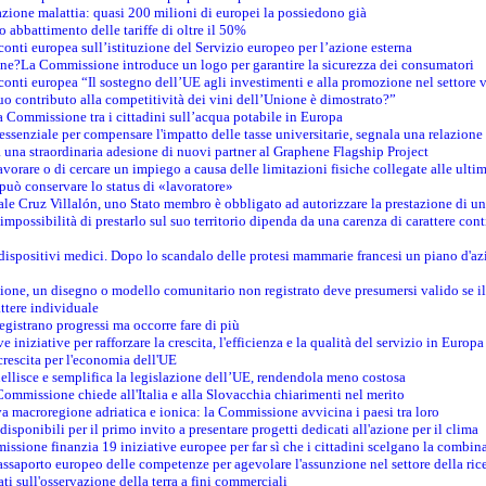
azione malattia: quasi 200 milioni di europei la possiedono già
o abbattimento delle tariffe di oltre il 50%
conti europea sull’istituzione del Servizio europeo per l’azione esterna
ine?La Commissione introduce un logo per garantire la sicurezza dei consumatori
conti europea “Il sostegno dell’UE agli investimenti e alla promozione nel settore v
uo contributo alla competitività dei vini dell’Unione è dimostrato?”
 Commissione tra i cittadini sull’acqua potabile in Europa
è essenziale per compensare l'impatto delle tasse universitarie, segnala una relazione
na straordinaria adesione di nuovi partner al Graphene Flagship Project
vorare o di cercare un impiego a causa delle limitazioni fisiche collegate alle ultim
può conservare lo status di «lavoratore»
le Cruz Villalón, uno Stato membro è obbligato ad autorizzare la prestazione di un
mpossibilità di prestarlo sul suo territorio dipenda da una carenza di carattere cont
i dispositivi medici. Dopo lo scandalo delle protesi mammarie francesi un piano d'azi
zione, un disegno o modello comunitario non registrato deve presumersi valido se il 
ttere individuale
registrano progressi ma occorre fare di più
e iniziative per rafforzare la crescita, l'efficienza e la qualità del servizio in Europa
crescita per l'economia dell'UE
llisce e semplifica la legislazione dell’UE, rendendola meno costosa
Commissione chiede all'Italia e alla Slovacchia chiarimenti nel merito
va macroregione adriatica e ionica: la Commissione avvicina i paesi tra loro
isponibili per il primo invito a presentare progetti dedicati all'azione per il clima
ssione finanzia 19 iniziative europee per far sì che i cittadini scelgano la combin
saporto europeo delle competenze per agevolare l'assunzione nel settore della rice
dati sull'osservazione della terra a fini commerciali