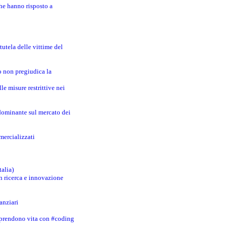
che hanno risposto a
utela delle vittime del
o non pregiudica la
le misure restrittive nei
 dominante sul mercato dei
mercializzati
talia)
in ricerca e innovazione
anziari
 prendono vita con #coding