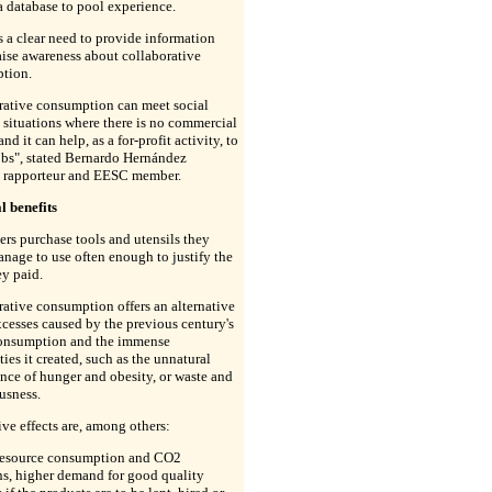
 a database to pool experience.
s a clear need to provide information
aise awareness about collaborative
tion.
rative consumption can meet social
 situations where there is no commercial
and it can help, as a for-profit activity, to
obs", stated Bernardo Hernández
r, rapporteur and EESC member.
l benefits
s purchase tools and utensils they
nage to use often enough to justify the
ey paid.
ative consumption offers an alternative
xcesses caused by the previous century's
onsumption and the immense
ties it created, such as the unnatural
nce of hunger and obesity, or waste and
usness.
tive effects are, among others:
 resource consumption and CO2
ns, higher demand for good quality