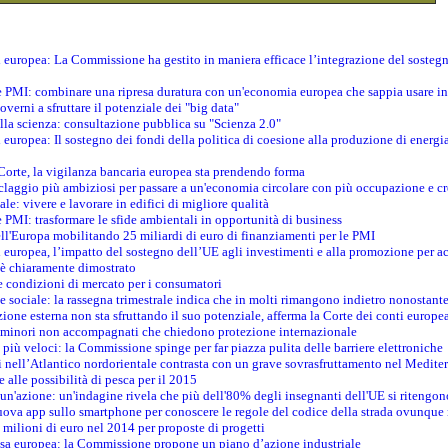
ti europea: La Commissione ha gestito in maniera efficace l’integrazione del sosteg
le PMI: combinare una ripresa duratura con un'economia europea che sappia usare in 
verni a sfruttare il potenziale dei "big data"
della scienza: consultazione pubblica su "Scienza 2.0"
i europea: Il sostegno dei fondi della politica di coesione alla produzione di energi
 Corte, la vigilanza bancaria europea sta prendendo forma
iclaggio più ambiziosi per passare a un'economia circolare con più occupazione e cr
le: vivere e lavorare in edifici di migliore qualità
e PMI: trasformare le sfide ambientali in opportunità di business
ell'Europa mobilitando 25 miliardi di euro di finanziamenti per le PMI
 europea, l’impatto del sostegno dell’UE agli investimenti e alla promozione per ac
n è chiaramente dimostrato
e condizioni di mercato per i consumatori
e sociale: la rassegna trimestrale indica che in molti rimangono indietro nonostant
azione esterna non sta sfruttando il suo potenziale, afferma la Corte dei conti europe
i minori non accompagnati che chiedono protezione internazionale
e più veloci: la Commissione spinge per far piazza pulita delle barriere elettroniche
tici nell’Atlantico nordorientale contrasta con un grave sovrasfruttamento nel Medit
e alle possibilità di pesca per il 2015
un'azione: un'indagine rivela che più dell'80% degli insegnanti dell'UE si ritengon
nuova app sullo smartphone per conoscere le regole del codice della strada ovunque
 milioni di euro nel 2014 per proposte di progetti
esa europea: la Commissione propone un piano d’azione industriale