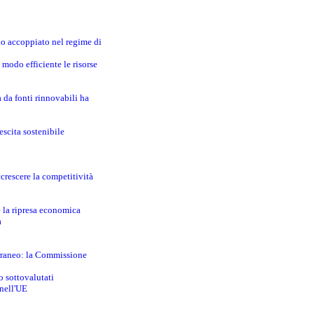
no accoppiato nel regime di
modo efficiente le risorse
a da fonti rinnovabili ha
escita sostenibile
crescere la competitività
e la ripresa economica
a
erraneo: la Commissione
o sottovalutati
 nell'UE