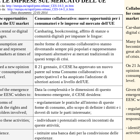
 LE IMPRESE SUL MERCATO DELL'UE
to da:
http://europa.eu/rapid/press-release_CES-14-3_en.htm
Collabo
tto da:
http://europa.eu/rapid/press-release_CES-14-3_it.htm
Data documento: 22-01-2014
for con
w opportunities
Consumo collaborativo: nuove opportunità per i
market
on the EU market
consumatori e le imprese sul mercato dell'UE
Car-shar
rental or digital
Carsharing, bookcrossing, affitto di stanze o
digital 
ages.
comunità digitali per imparare le lingue:
Many fo
nsumption are
molte forme di consumo collaborativo stanno
becomin
r and represent
diventando sempre più popolari e rappresentano
great al
markets at times of
importanti alternative ai mercati tradizionali in
of crisis.
questi tempi di crisi.
On 21 J
sed a new opinion
Il 21 gennaio, il CESE ha approvato un nuovo
opinion 
ry consumption and
parere sul tema Consumo collaborativo o
consumpt
vel.
partecipativo1 e ha auspicato l'adozione di
level.
ulteriori azioni a livello dell'UE.
 of the emergence
Data la complessità e le dimensioni di questo
Given th
he EESC wishes to:
fenomeno emergente, il CESE desidera:
emergen
EESC wi
forms of
- regolamentare le pratiche all'interno di queste
sh the rights and
forme di consumo, allo scopo di definire i diritti e i
- regula
holders involved;
doveri di tutte le parti interessate;
consumpt
responsi
to these activities;
- individuare i potenziali ostacoli incontrati da
queste attività;
- identi
activitie
ience.
- istituire una banca dati per la condivisione delle
esperienze.