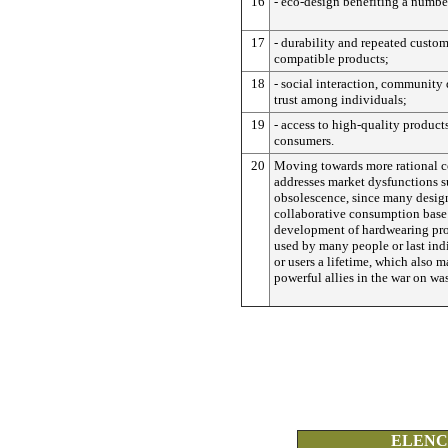
16
- eco-design benefiting a number
17
- durability and repeated custom
compatible products;
18
- social interaction, communit
trust among individuals;
19
- access to high-quality product
consumers.
20
Moving towards more rational 
addresses market dysfunctions su
obsolescence, since many designe
collaborative consumption base 
development of hardwearing pro
used by many people or last in
or users a lifetime, which also 
powerful allies in the war on was
ELENCO