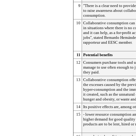
9
"There is a clear need to provid
to raise awareness about collabo
consumption.
10
Collaborative consumption can 
in situations where there is no 
and it can help, as a for-profit ac
jobs", stated Bernardo Hernández
rapporteur and EESC member.
11
Potential benefits
12
Consumers purchase tools and ut
manage to use often enough to ju
they paid.
13
Collaborative consumption offer
the excesses caused by the previ
hyper-consumption and the imm
it created, such as the unnatural
hunger and obesity, or waste and
14
Its positive effects are, among o
15
- lower resource consumption a
higher demand for good quality 
products are to be lent, hired or 