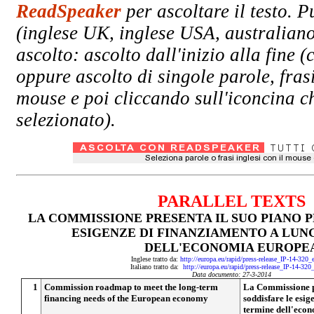
ReadSpeaker
per ascoltare il testo. P
(inglese UK, inglese USA, australiano
ascolto: ascolto dall'inizio alla fin
oppure ascolto di singole parole, fras
mouse e poi cliccando sull'iconcina ch
selezionato).
PARALLEL TEXTS
LA COMMISSIONE PRESENTA IL SUO PIANO 
ESIGENZE DI FINANZIAMENTO A LUN
DELL'ECONOMIA EUROPE
Inglese tratto da:
http://europa.eu/rapid/press-release_IP-14-320
Italiano tratto da:
http://europa.eu/rapid/press-release_IP-14-320
Data documento: 27-3-2014
1
Commission roadmap to meet the long-term
La Commissione pr
financing needs of the European economy
soddisfare le esi
termine dell'eco