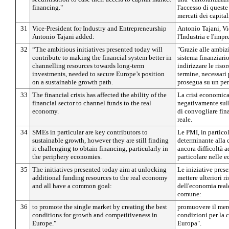
financing."
l'accesso di quest
mercati dei capital
31
Vice-President for Industry and Entrepreneurship
Antonio Tajani, V
Antonio Tajani added:
l'Industria e l'imp
32
“The ambitious initiatives presented today will
"Grazie alle ambizi
contribute to making the financial system better in
sistema finanziari
channelling resources towards long-term
indirizzare le riso
investments, needed to secure Europe’s position
termine, necessari 
on a sustainable growth path.
prosegua su un perc
33
The financial crisis has affected the ability of the
La crisi economica
financial sector to channel funds to the real
negativamente sull
economy.
di convogliare fin
reale.
34
SMEs in particular are key contributors to
Le PMI, in partico
sustainable growth, however they are still finding
determinante alla 
it challenging to obtain financing, particularly in
ancora difficoltà a
the periphery economies.
particolare nelle 
35
The initiatives presented today aim at unlocking
Le iniziative pres
additional funding resources to the real economy
mettere ulteriori r
and all have a common goal:
dell'economia real
comune:
36
to promote the single market by creating the best
promuovere il merc
conditions for growth and competitiveness in
condizioni per la c
Europe."
Europa".