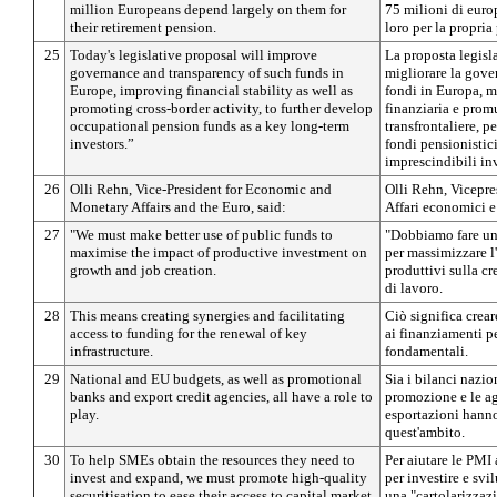
million Europeans depend largely on them for
75 milioni di euro
their retirement pension.
loro per la propria
25
Today's legislative proposal will improve
La proposta legisl
governance and transparency of such funds in
migliorare la gover
Europe, improving financial stability as well as
fondi in Europa, m
promoting cross-border activity, to further develop
finanziaria e prom
occupational pension funds as a key long-term
transfrontaliere, p
investors.”
fondi pensionistic
imprescindibili inv
26
Olli Rehn, Vice-President for Economic and
Olli Rehn, Vicepre
Monetary Affairs and the Euro, said:
Affari economici e 
27
"We must make better use of public funds to
"Dobbiamo fare un 
maximise the impact of productive investment on
per massimizzare l
growth and job creation.
produttivi sulla cr
di lavoro.
28
This means creating synergies and facilitating
Ciò significa crear
access to funding for the renewal of key
ai finanziamenti pe
infrastructure.
fondamentali.
29
National and EU budgets, as well as promotional
Sia i bilanci nazio
banks and export credit agencies, all have a role to
promozione e le ag
play.
esportazioni hanno
quest'ambito.
30
To help SMEs obtain the resources they need to
Per aiutare le PMI 
invest and expand, we must promote high-quality
per investire e s
securitisation to ease their access to capital market
una "cartolarizzazi