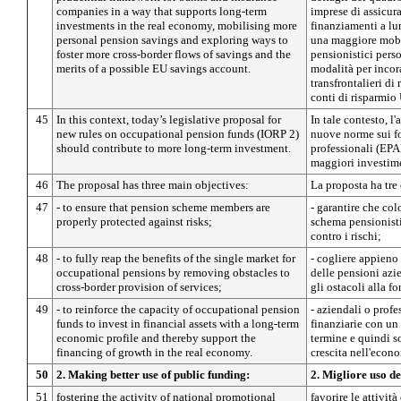
companies in a way that supports long-term
imprese di assicur
investments in the real economy, mobilising more
finanziamenti a lu
personal pension savings and exploring ways to
una maggiore mobi
foster more cross-border flows of savings and the
pensionistici perso
merits of a possible EU savings account.
modalità per incor
transfrontalieri di 
conti di risparmio
45
In this context, today’s legislative proposal for
In tale contesto, l'
new rules on occupational pension funds (IORP 2)
nuove norme sui fo
should contribute to more long-term investment.
professionali (EPA
maggiori investime
46
The proposal has three main objectives:
La proposta ha tre 
47
- to ensure that pension scheme members are
- garantire che co
properly protected against risks;
schema pensionist
contro i rischi;
48
- to fully reap the benefits of the single market for
- cogliere appieno
occupational pensions by removing obstacles to
delle pensioni azi
cross-border provision of services;
gli ostacoli alla fo
49
- to reinforce the capacity of occupational pension
- aziendali o profes
funds to invest in financial assets with a long-term
finanziarie con un
economic profile and thereby support the
termine e quindi s
financing of growth in the real economy.
crescita nell'econo
50
2. Making better use of public funding:
2. Migliore uso de
51
fostering the activity of national promotional
favorire le attivit