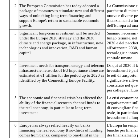
2
The European Commission has today adopted a
La Commissione eu
package of measures to stimulate new and different
pacchetto di misur
ways of unlocking long-term financing and
nuove e diverse pe
support Europe's return to sustainable economic
finanziamenti a lun
growth.
dell'Europa ad una
3
Significant long-term investment will be needed
Saranno necessari 
under the Europe 2020 strategy and the 2030
lungo termine, nel
climate and energy package, in infrastructure, new
2020 e del pacchet
technologies and innovation, R&D and human
all'orizzonte 2030,
capital.
tecnologie e inno
capitale umano.
4
Investment needs for transport, energy and telecom
Da qui al 2020 il 
infrastructure networks of EU importance alone are
investimenti è pari
estimated at €1 trillion for the period up to 2020 as
le reti di trasport
identified by the Connecting Europe Facility.
significative a li
constatato nel qu
per collegare l'Eur
5
The economic and financial crisis has affected the
La crisi economica
ability of the financial sector to channel funds to
negativamente sull
the real economy, in particular to long-term
di convogliare fin
investment.
reale, in particola
investimenti a lun
6
Europe has always relied heavily on banks
L'Europa ha sempre
financing the real economy (two-thirds of funding
banche per finanzi
comes from banks, compared to one-third in the
dei finanziamenti 