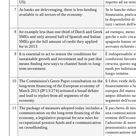
US).
rispetto ad un terz
7
As banks are deleveraging, there is less funding
Se le banche riduco
available to all sectors of the economy:
finanziaria, pratic
la disponibilità d
tutti i settori dell
8
for example less than one-third of Dutch and Greek
ad esempio, meno d
SMEs and only around half of Spanish and Italian
greche e solo circa
SMEs got the full amount of credit they applied
spagnole hanno ott
for in 2013.
avevano richiesto 
9
It is essential to act to restore the conditions for
È indispensabile in
sustainable growth and investment and in part that
condizioni favorevo
means finding new ways to channel funds to long-
crescita, questo sig
term investment.
modi per indirizzar
lungo termine.
10
The Commission's Green Paper consultation on the
Il Libro verde del
long-term financing of the European economy of
finanziamento a l
March 2013 (IP/13/274) initiated a broad debate
europea del marzo
and lead to replies from all segments of the
ampio dibattito sus
economy.
segmenti dell'eco
11
The package of measures adopted today includes a
Il pacchetto di mi
communication on the long-term financing of the
una comunicazione
economy, a legislative proposal for new rules for
termine dell'econo
occupational pension funds and a communication
l'adozione di nuove
on crowdfunding.
pensionistici azien
comunicazione sul