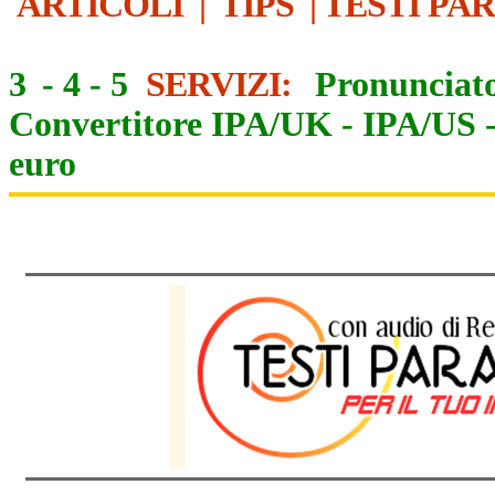
ARTICOLI
|
TIPS
|
TESTI PA
3
-
4
-
5
SERVIZI:
Pronunciato
Convertitore IPA/UK
-
IPA/US
euro