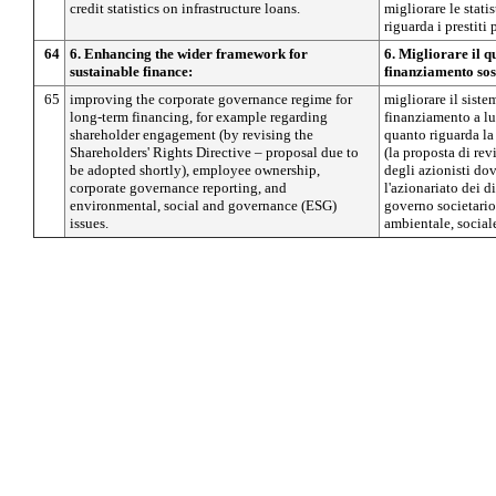
credit statistics on infrastructure loans.
migliorare le stati
riguarda i prestiti 
64
6. Enhancing the wider framework for
6. Migliorare il 
sustainable finance:
finanziamento sos
65
improving the corporate governance regime for
migliorare il siste
long-term financing, for example regarding
finanziamento a l
shareholder engagement (by revising the
quanto riguarda la
Shareholders' Rights Directive – proposal due to
(la proposta di revi
be adopted shortly), employee ownership,
degli azionisti dov
corporate governance reporting, and
l'azionariato dei d
environmental, social and governance (ESG)
governo societario 
issues.
ambientale, social