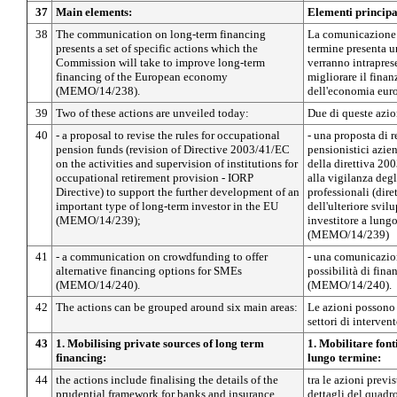
37
Main elements:
Elementi principa
38
The communication on long-term financing
La comunicazione 
presents a set of specific actions which the
termine presenta un
Commission will take to improve long-term
verranno intrapre
financing of the European economy
migliorare il fina
(MEMO/14/238).
dell'economia eu
39
Two of these actions are unveiled today:
Due di queste azio
40
- a proposal to revise the rules for occupational
- una proposta di 
pension funds (revision of Directive 2003/41/EC
pensionistici azien
on the activities and supervision of institutions for
della direttiva 200
occupational retirement provision - IORP
alla vigilanza degl
Directive) to support the further development of an
professionali (dir
important type of long-term investor in the EU
dell'ulteriore svil
(MEMO/14/239);
investitore a lung
(MEMO/14/239)
41
- a communication on crowdfunding to offer
- una comunicazion
alternative financing options for SMEs
possibilità di fin
(MEMO/14/240).
(MEMO/14/240).
42
The actions can be grouped around six main areas:
Le azioni possono 
settori di intervent
43
1. Mobilising private sources of long term
1. Mobilitare font
financing:
lungo termine:
44
the actions include finalising the details of the
tra le azioni previ
prudential framework for banks and insurance
dettagli del quadr