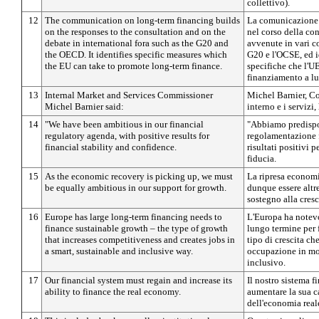
collettivo).
12
The communication on long-term financing builds
La comunicazione s
on the responses to the consultation and on the
nel corso della con
debate in international fora such as the G20 and
avvenute in vari c
the OECD. It identifies specific measures which
G20 e l'OCSE, ed i
the EU can take to promote long-term finance.
specifiche che l'U
finanziamento a l
13
Internal Market and Services Commissioner
Michel Barnier, C
Michel Barnier said:
interno e i servizi,
14
"We have been ambitious in our financial
"Abbiamo predisp
regulatory agenda, with positive results for
regolamentazione 
financial stability and confidence.
risultati positivi pe
fiducia.
15
As the economic recovery is picking up, we must
La ripresa econom
be equally ambitious in our support for growth.
dunque essere altr
sostegno alla cresc
16
Europe has large long-term financing needs to
L'Europa ha notevo
finance sustainable growth – the type of growth
lungo termine per f
that increases competitiveness and creates jobs in
tipo di crescita ch
a smart, sustainable and inclusive way.
occupazione in mod
inclusivo.
17
Our financial system must regain and increase its
Il nostro sistema f
ability to finance the real economy.
aumentare la sua c
dell'economia real