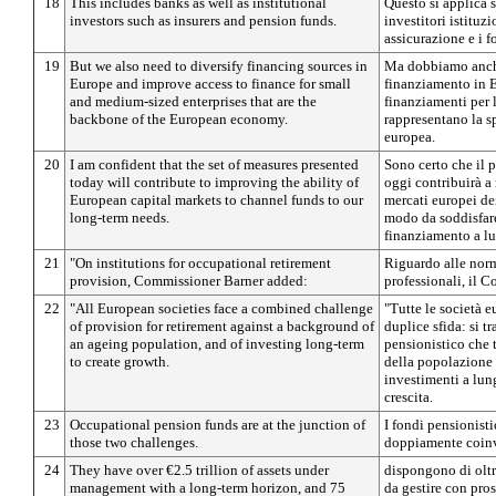
18
This includes banks as well as institutional
Questo si applica s
investors such as insurers and pension funds.
investitori istituz
assicurazione e i 
19
But we also need to diversify financing sources in
Ma dobbiamo anche 
Europe and improve access to finance for small
finanziamento in E
and medium-sized enterprises that are the
finanziamenti per 
backbone of the European economy.
rappresentano la s
europea.
20
I am confident that the set of measures presented
Sono certo che il 
today will contribute to improving the ability of
oggi contribuirà a 
European capital markets to channel funds to our
mercati europei dei
long-term needs.
modo da soddisfare
finanziamento a l
21
"On institutions for occupational retirement
Riguardo alle norm
provision, Commissioner Barner added:
professionali, il 
22
"All European societies face a combined challenge
"Tutte le società 
of provision for retirement against a background of
duplice sfida: si t
an ageing population, and of investing long-term
pensionistico che
to create growth.
della popolazione 
investimenti a lun
crescita.
23
Occupational pension funds are at the junction of
I fondi pensionisti
those two challenges.
doppiamente coinv
24
They have over €2.5 trillion of assets under
dispongono di oltre
management with a long-term horizon, and 75
da gestire con pro