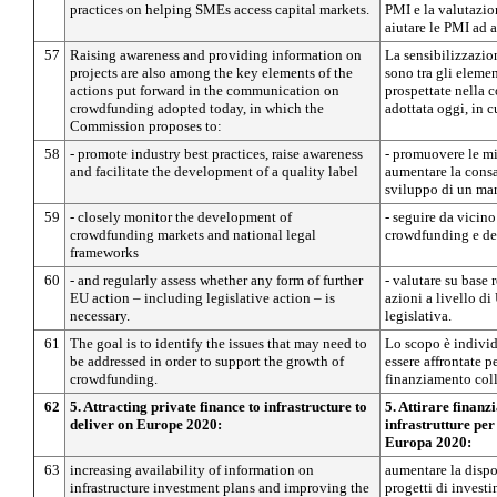
practices on helping SMEs access capital markets.
PMI e la valutazio
aiutare le PMI ad a
57
Raising awareness and providing information on
La sensibilizzazio
projects are also among the key elements of the
sono tra gli elemen
actions put forward in the communication on
prospettate nella
crowdfunding adopted today, in which the
adottata oggi, in 
Commission proposes to:
58
- promote industry best practices, raise awareness
- promuovere le mig
and facilitate the development of a quality label
aumentare la consa
sviluppo di un mar
59
- closely monitor the development of
- seguire da vicino
crowdfunding markets and national legal
crowdfunding e dei
frameworks
60
- and regularly assess whether any form of further
- valutare su base r
EU action – including legislative action – is
azioni a livello d
necessary.
legislativa.
61
The goal is to identify the issues that may need to
Lo scopo è individ
be addressed in order to support the growth of
essere affrontate pe
crowdfunding.
finanziamento coll
62
5. Attracting private finance to infrastructure to
5. Attirare finanz
deliver on Europe 2020:
infrastrutture per 
Europa 2020:
63
increasing availability of information on
aumentare la dispo
infrastructure investment plans and improving the
progetti di investi