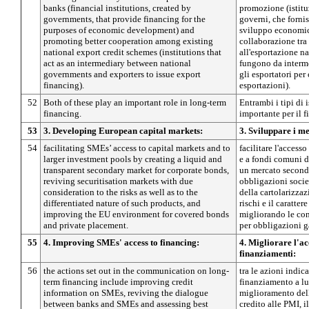
banks (financial institutions, created by
promozione (istituz
governments, that provide financing for the
governi, che forni
purposes of economic development) and
sviluppo economic
promoting better cooperation among existing
collaborazione tra 
national export credit schemes (institutions that
all'esportazione na
act as an intermediary between national
fungono da interme
governments and exporters to issue export
gli esportatori pe
financing).
esportazioni).
52
Both of these play an important role in long-term
Entrambi i tipi di 
financing.
importante per il 
53
3. Developing European capital markets:
3. Sviluppare i me
54
facilitating SMEs’ access to capital markets and to
facilitare l'access
larger investment pools by creating a liquid and
e a fondi comuni 
transparent secondary market for corporate bonds,
un mercato seconda
reviving securitisation markets with due
obbligazioni societ
consideration to the risks as well as to the
della cartolarizzaz
differentiated nature of such products, and
rischi e il caratter
improving the EU environment for covered bonds
migliorando le con
and private placement.
per obbligazioni g
55
4. Improving SMEs' access to financing:
4. Migliorare l'ac
finanziamenti:
56
the actions set out in the communication on long-
tra le azioni indi
term financing include improving credit
finanziamento a lu
information on SMEs, reviving the dialogue
miglioramento dell
between banks and SMEs and assessing best
credito alle PMI, i