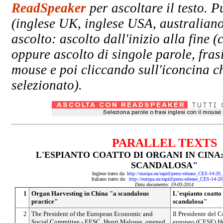
ReadSpeaker
per ascoltare il testo. P
(inglese UK, inglese USA, australiano
ascolto: ascolto dall'inizio alla fin
oppure ascolto di singole parole, fras
mouse e poi cliccando sull'iconcina ch
selezionato).
PARALLEL TEXTS
L'ESPIANTO COATTO DI ORGANI IN CINA
SCANDALOSA"
Inglese tratto da:
http://europa.eu/rapid/press-release_CES-14-20
Italiano tratto da:
http://europa.eu/rapid/press-release_CES-14-20
Data documento: 19-03-2014
1
Organ Harvesting in China "a scandalous
L'espianto coatto
practice"
scandalosa"
2
The President of the European Economic and
Il Presidente del 
Social Committee - EESC, Henri Malosse, opened
europeo (CESE) He