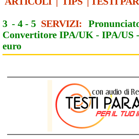
ARTICOLI
|
TIPS
|
TESTI PA
3
-
4
-
5
SERVIZI:
Pronunciato
Convertitore IPA/UK
-
IPA/US
euro