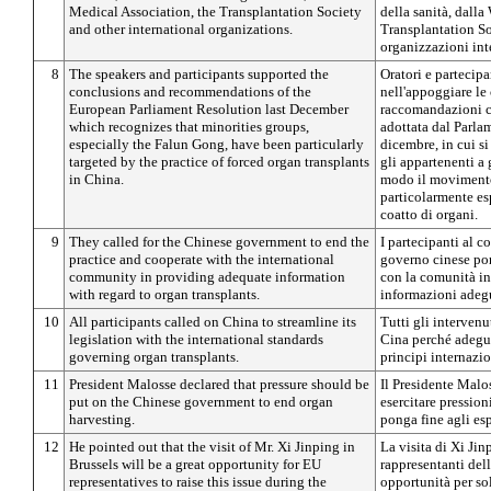
Medical Association, the Transplantation Society
della sanità, dall
and other international organizations.
Transplantation So
organizzazioni int
8
The speakers and participants supported the
Oratori e partecip
conclusions and recommendations of the
nell'appoggiare le 
European Parliament Resolution last December
raccomandazioni c
which recognizes that minorities groups,
adottata dal Parla
especially the Falun Gong, have been particularly
dicembre, in cui si
targeted by the practice of forced organ transplants
gli appartenenti a 
in China.
modo il moviment
particolarmente esp
coatto di organi.
9
They called for the Chinese government to end the
I partecipanti al 
practice and cooperate with the international
governo cinese pong
community in providing adequate information
con la comunità i
with regard to organ transplants.
informazioni adegu
10
All participants called on China to streamline its
Tutti gli intervenu
legislation with the international standards
Cina perché adegui
governing organ transplants.
principi internazio
11
President Malosse declared that pressure should be
Il Presidente Malo
put on the Chinese government to end organ
esercitare pressio
harvesting.
ponga fine agli esp
12
He pointed out that the visit of Mr. Xi Jinping in
La visita di Xi Jin
Brussels will be a great opportunity for EU
rappresentanti del
representatives to raise this issue during the
opportunità per so