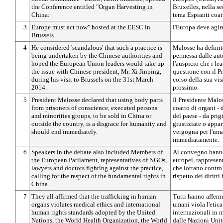
the Conference entitled "Organ Harvesting in
Bruxelles, nella s
China:
tema Espianti coatt
3
Europe must act now" hosted at the EESC in
l'Europa deve agire
Brussels.
4
He considered 'scandalous' that such a practice is
Malosse ha definit
being undertaken by the Chinese authorities and
permessa dalle auto
hoped the European Union leaders would take up
l'auspicio che i le
the issue with Chinese president, Mr. Xi Jinping,
questione con il P
during his visit to Brussels on the 31st March
corso della sua vis
2014.
prossimo.
5
President Malosse declared that using body parts
Il Presidente Malo
from prisoners of conscience, executed persons
coatto di organi - 
and minorities groups, to be sold in China or
del paese - da prig
outside the country, is a disgrace for humanity and
giustiziate o appa
should end immediately.
vergogna per l'uma
immediatamente.
6
Speakers in the debate also included Members of
Al convegno hanno
the European Parliament, representatives of NGOs,
europei, rappresen
lawyers and doctors fighting against the practice,
che lottano contro
calling for the respect of the fundamental rights in
rispetto dei diritt
China.
7
They all affirmed that the trafficking in human
Tutti hanno afferma
organs violates medical ethics and international
umani viola l'etica
human rights standards adopted by the United
internazionali in m
Nations, the World Health Organization, the World
dalle Nazioni Uni