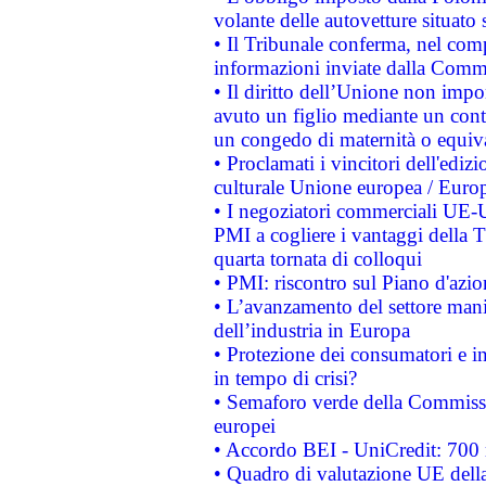
volante delle autovetture situato s
• Il Tribunale conferma, nel compl
informazioni inviate dalla Commi
• Il diritto dell’Unione non imp
avuto un figlio mediante un contr
un congedo di maternità o equiv
• Proclamati i vincitori dell'edi
culturale Unione europea / Euro
• I negoziatori commerciali UE-U
PMI a cogliere i vantaggi della 
quarta tornata di colloqui
• PMI: riscontro sul Piano d'azi
• L’avanzamento del settore manifa
dell’industria in Europa
• Protezione dei consumatori e in
in tempo di crisi?
• Semaforo verde della Commission
europei
• Accordo BEI - UniCredit: 700 m
• Quadro di valutazione UE della 