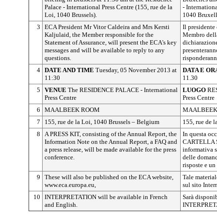
Palace - International Press Centre (155, rue de la
- Internation
Loi, 1040 Brussels).
1040 Bruxell
3
ECA President Mr Vitor Caldeira and Mrs Kersti
Il presidente 
Kaljulaid, the Member responsible for the
Membro della
Statement of Assurance, will present the ECA's key
dichiarazione
messages and will be available to reply to any
presenteranno
questions.
risponderann
4
DATE AND TIME
Tuesday, 05 November 2013 at
DATA E OR
11:30
11.30
5
VENUE
The RESIDENCE PALACE - International
LUOGO
RES
Press Centre
Press Centre
6
MAALBEEK ROOM
MAALBEEK
7
155, rue de la Loi, 1040 Brussels – Belgium
155, rue de l
8
A PRESS KIT, consisting of the Annual Report, the
In questa occ
Information Note on the Annual Report, a FAQ and
CARTELLA S
a press release, will be made available for the press
informativa s
conference.
delle domande
risposte e u
9
These will also be published on the ECA website,
Tale materia
www.eca.europa.eu,
sul sito Inte
10
INTERPRETATION will be available in French
Sarà disponib
and English.
INTERPRETAZ