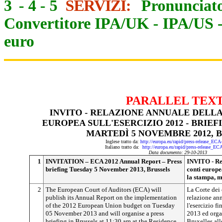
3
-
4
-
5
SERVIZI:
Pronunciato
Convertitore IPA/UK
-
IPA/US
euro
PARALLEL TEX
INVITO - RELAZIONE ANNUALE DELLA
EUROPEA SULL'ESERCIZIO 2012 - BRIEF
MARTEDÌ 5 NOVEMBRE 2012, 
Inglese tratto da:
http://europa.eu/rapid/press-release_EC
Italiano tratto da:
http://europa.eu/rapid/press-release_E
Data documento: 29-10-2013
1
INVITATION – ECA 2012 Annual Report – Press
INVITO - Rel
briefing Tuesday 5 November 2013, Brussels
conti europe
la stampa, 
2
The European Court of Auditors (ECA) will
La Corte dei
publish its Annual Report on the implementation
relazione ann
of the 2012 European Union budget on Tuesday
l'esercizio 
05 November 2013 and will organise a press
2013 ed organ
briefing in Brussels at 11:30 am at the Residence
Bruxelles all