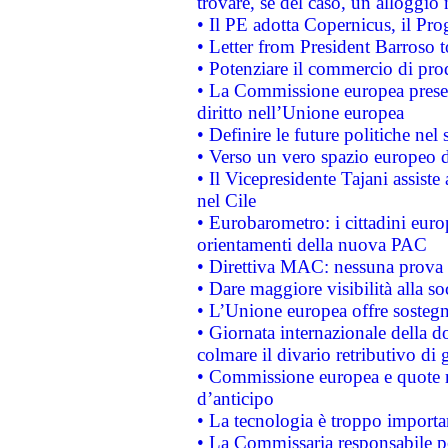
trovare, se del caso, un alloggio
• Il PE adotta Copernicus, il Pr
• Letter from President Barroso
• Potenziare il commercio di prod
• La Commissione europea presen
diritto nell’Unione europea
• Definire le future politiche nel 
• Verso un vero spazio europeo di 
• Il Vicepresidente Tajani assiste
nel Cile
• Eurobarometro: i cittadini euro
orientamenti della nuova PAC
• Direttiva MAC: nessuna prova a
• Dare maggiore visibilità alla so
• L’Unione europea offre sostegn
• Giornata internazionale della 
colmare il divario retributivo di 
• Commissione europea e quote ro
d’anticipo
• La tecnologia è troppo importan
• La Commissaria responsabile per