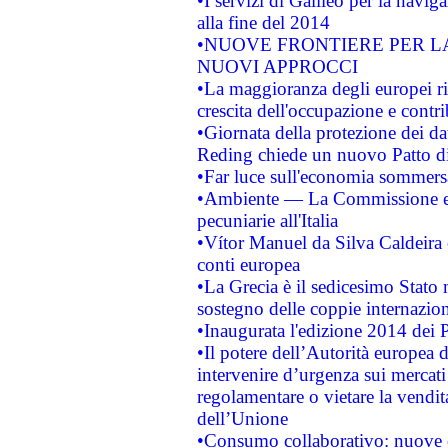
•I servizi di Galileo per la navig
alla fine del 2014
•NUOVE FRONTIERE PER 
NUOVI APPROCCI
•La maggioranza degli europei riti
crescita dell'occupazione e contri
•Giornata della protezione dei da
Reding chiede un nuovo Patto di 
•Far luce sull'economia sommer
•Ambiente — La Commissione eur
pecuniarie all'Italia
•Vítor Manuel da Silva Caldeira è 
conti europea
•La Grecia è il sedicesimo Stato
sostegno delle coppie internazion
•Inaugurata l'edizione 2014 dei 
•Il potere dell’Autorità europea d
intervenire d’urgenza sui mercati
regolamentare o vietare la vendita
dell’Unione
•Consumo collaborativo: nuove o