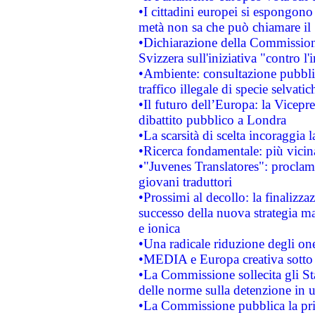
•I cittadini europei si espongono
metà non sa che può chiamare i
•Dichiarazione della Commission
Svizzera sull'iniziativa "contro 
•Ambiente: consultazione pubblic
traffico illegale di specie selvatic
•Il futuro dell’Europa: la Vicep
dibattito pubblico a Londra
•La scarsità di scelta incoraggia l
•Ricerca fondamentale: più vicin
•"Juvenes Translatores": proclama
giovani traduttori
•Prossimi al decollo: la finalizzaz
successo della nuova strategia ma
e ionica
•Una radicale riduzione degli oner
•MEDIA e Europa creativa sotto i r
•La Commissione sollecita gli Sta
delle norme sulla detenzione in 
•La Commissione pubblica la prim