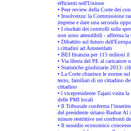
efficienti nell'Unione
• Peer review della Corte dei cont
• Insolvenza: la Commissione ra
imprese e dare una seconda oppor
• I risultati dei controlli sulla s
non sono attendibili - afferma la
• Dibattito sul futuro dell'Europ
i cittadini ad Amsterdam
• BEI finanzia per 115 milioni i
• Via libera del PE al caricatore u
• Statistiche giudiziarie 2013: ci
• La Corte chiarisce le norme sul 
terzo, familiari di un cittadino 
cittadino
• l vicepresidente Tajani visita l
delle PMI locali
• Il Tribunale conferma l’inserim
del presidente siriano Bashar Al 
misure restrittive nei confronti de
• Il sussidio economico concesso 