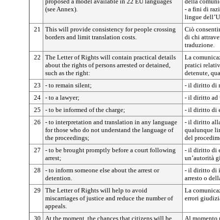
proposed a model available in 22 EU languages
della comuni
(see Annex).
- a fini di r
lingue dell’U
21
This will provide consistency for people crossing
Ciò consentir
borders and limit translation costs.
di chi attrave
traduzione.
22
The Letter of Rights will contain practical details
La comunicazi
about the rights of persons arrested or detained,
pratici relati
such as the right:
detenute, qua
23
- to remain silent;
- il diritto d
24
- to a lawyer;
- il diritto a
25
- to be informed of the charge;
- il diritto d
26
- to interpretation and translation in any language
- il diritto a
for those who do not understand the language of
qualunque li
the proceedings;
del procedim
27
- to be brought promptly before a court following
- il diritto d
arrest;
un’autorità g
28
- to inform someone else about the arrest or
- il diritto 
detention.
arresto o del
29
The Letter of Rights will help to avoid
La comunicazi
miscarriages of justice and reduce the number of
errori giudizi
appeals.
30
At the moment, the chances that citizens will be
Al momento n