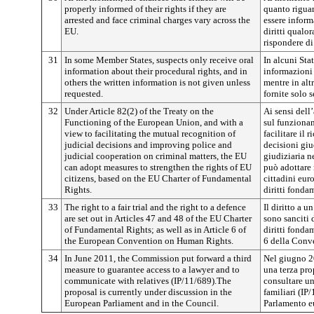
properly informed of their rights if they are
quanto riguard
arrested and face criminal charges vary across the
essere inform
EU.
diritti qualo
rispondere di
31
In some Member States, suspects only receive oral
In alcuni Sta
information about their procedural rights, and in
informazioni o
others the written information is not given unless
mentre in alt
requested.
fornite solo s
32
Under Article 82(2) of the Treaty on the
Ai sensi dell’
Functioning of the European Union, and with a
sul funzionam
view to facilitating the mutual recognition of
facilitare il
judicial decisions and improving police and
decisioni giu
judicial cooperation on criminal matters, the EU
giudiziaria n
can adopt measures to strengthen the rights of EU
può adottare m
citizens, based on the EU Charter of Fundamental
cittadini eur
Rights.
diritti fonda
33
The right to a fair trial and the right to a defence
Il diritto a u
are set out in Articles 47 and 48 of the EU Charter
sono sanciti 
of Fundamental Rights; as well as in Article 6 of
diritti fonda
the European Convention on Human Rights.
6 della Conve
34
In June 2011, the Commission put forward a third
Nel giugno 2
measure to guarantee access to a lawyer and to
una terza prop
communicate with relatives (IP/11/689).The
consultare u
proposal is currently under discussion in the
familiari (IP
European Parliament and in the Council.
Parlamento e