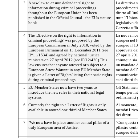
3
A new law to ensure defendants' right to
La direttiva 
information during criminal proceedings
procedimenti 
throughout the European Union has been
diritto all’i
published in the Official Journal - the EU's statute
tutta l’Union
book.
legislativo d
Gazzetta uffi
4
The 'Directive on the right to information in
La nuova nor
criminal proceedings' was proposed by the
europea nel l
European Commission in July 2010, voted by the
europeo il 13
European Parliament on 13 December 2011 (see
approvata dai
IP/11/1534) and agreed by national justice
27 aprile 201
ministers on 27 April 2012 (see IP/12/430).This
chiunque sia a
law ensures that anyone arrested or subject to a
un mandato d’
European Arrest Warrant in any EU Member State
membro dell’
is given a Letter of Rights listing their basic rights
comunicazione
during criminal proceedings.
suoi diritti 
5
EU Member States now have two years to
Gli Stati me
introduce the new rules in their national legal
tempo per int
systems.
ordinamenti g
6
Currently the right to a Letter of Rights is only
Al momento, s
available in around one third of Member States.
membri1 rico
dei diritti.
7
"We now have in place another central pillar of a
"Con questa d
truly European area of Justice.
pilastro cent
europeo della