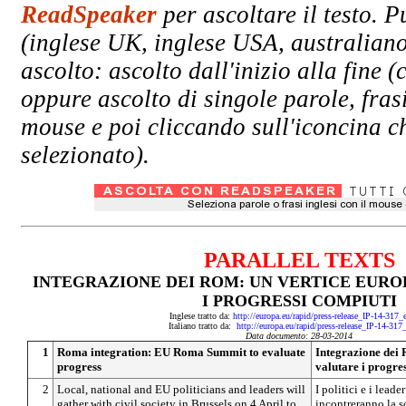
ReadSpeaker
per ascoltare il testo. P
(inglese UK, inglese USA, australiano
ascolto: ascolto dall'inizio alla fin
oppure ascolto di singole parole, fras
mouse e poi cliccando sull'iconcina ch
selezionato).
PARALLEL TEXTS
INTEGRAZIONE DEI ROM: UN VERTICE EURO
I PROGRESSI COMPIUTI
Inglese tratto da:
http://europa.eu/rapid/press-release_IP-14-317
Italiano tratto da:
http://europa.eu/rapid/press-release_IP-14-317
Data documento: 28-03-2014
1
Roma integration: EU Roma Summit to evaluate
Integrazione dei 
progress
valutare i progre
2
Local, national and EU politicians and leaders will
I politici e i leade
gather with civil society in Brussels on 4 April to
incontreranno la so