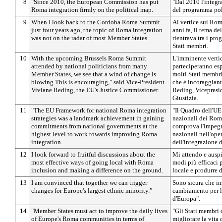
8
"Since 2010, the European Commission has put
"Dal 2010 l'integ
Roma integration firmly on the political map.
del programma pol
9
When I look back to the Cordoba Roma Summit
Al vertice sui Rom
just four years ago, the topic of Roma integration
anni fa, il tema d
was not on the radar of most Member States.
rientrava tra i pr
Stati membri.
10
With the upcoming Brussels Roma Summit
L'imminente vertic
attended by national politicians from many
parteciperanno esp
Member States, we see that a wind of change is
molti Stati membr
blowing.This is encouraging," said Vice-President
che è incoraggiant
Viviane Reding, the EU's Justice Commissioner.
Reding, Vicepresi
Giustizia.
11
"The EU Framework for national Roma integration
"Il Quadro dell'UE 
strategies was a landmark achievement in gaining
nazionali dei Rom
commitments from national governments at the
comprova l'impegno
highest level to work towards improving Roma
nazionali nell'ope
integration.
dell'integrazione 
12
I look forward to fruitful discussions about the
Mi attendo e auspi
most effective ways of going local with Roma
modi più efficaci 
inclusion and making a difference on the ground.
locale e produrre d
13
I am convinced that together we can trigger
Sono sicura che i
changes for Europe's largest ethnic minority.”
cambiamento per l
d'Europa".
14
"Member States must act to improve the daily lives
"Gli Stati membri 
of Europe's Roma communities in terms of
migliorare la vit