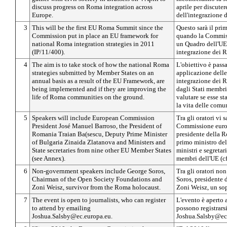
discuss progress on Roma integration across
aprile per discuter
Europe.
dell'integrazione 
3
This will be the first EU Roma Summit since the
Questo sarà il pri
Commission put in place an EU framework for
quando la Commiss
national Roma integration strategies in 2011
un Quadro dell'UE 
(IP/11/400).
integrazione dei 
4
The aim is to take stock of how the national Roma
L'obiettivo è passa
strategies submitted by Member States on an
applicazione delle
annual basis as a result of the EU Framework, are
integrazione dei 
being implemented and if they are improving the
dagli Stati membri
life of Roma communities on the ground.
valutare se esse 
la vita delle comu
5
Speakers will include European Commission
Tra gli oratori vi 
President José Manuel Barroso, the President of
Commissione europ
Romania Traian Ba(sescu, Deputy Prime Minister
presidente della R
of Bulgaria Zinaida Zlatanova and Ministers and
primo ministro del
State secretaries from nine other EU Member States
ministri e segretari
(see Annex).
membri dell'UE (cfr
6
Non-government speakers include George Soros,
Tra gli oratori no
Chairman of the Open Society Foundations and
Soros, presidente 
Zoni Weisz, survivor from the Roma holocaust.
Zoni Weisz, un so
7
The event is open to journalists, who can register
L'evento è aperto a
to attend by emailing
possono registrars
Joshua.Salsby@ec.europa.eu.
Joshua.Salsby@ec