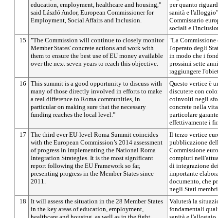
education, employment, healthcare and housing,"
per quanto riguarda
said László Andor, European Commissioner for
sanità e l'alloggio
Employment, Social Affairs and Inclusion.
Commissario europe
sociali e l'inclusio
15
"The Commission will continue to closely monitor
"La Commissione c
Member States' concrete actions and work with
l'operato degli St
them to ensure the best use of EU money available
in modo che i fond
over the next seven years to reach this objective.
prossimi sette anni
raggiungere l'obie
16
This summit is a good opportunity to discuss with
Questo vertice è 
many of those directly involved in efforts to make
discutere con colo
a real difference to Roma communities, in
coinvolti negli sfo
particular on making sure that the necessary
concrete nella vit
funding reaches the local level."
particolare garant
effettivamente i f
17
The third ever EU-level Roma Summit coincides
Il terzo vertice e
with the European Commission’s 2014 assessment
pubblicazione dell
of progress in implementing the National Roma
Commissione europ
Integration Strategies. It is the most significant
compiuti nell'attu
report following the EU Framework so far,
di integrazione de
presenting progress in the Member States since
importante elabora
2011.
documento, che pre
negli Stati membri
18
It will assess the situation in the 28 Member States
Valuterà la situazi
in the key areas of education, employment,
fondamentali quali 
healthcare and housing, as well as in the fight
sanità e l'alloggi