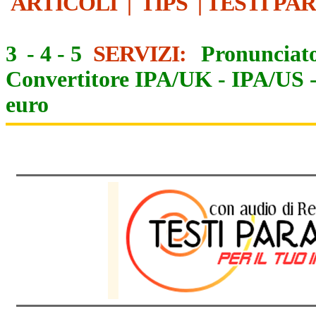
ARTICOLI
|
TIPS
|
TESTI PA
3
-
4
-
5
SERVIZI:
Pronunciato
Convertitore IPA/UK
-
IPA/US
euro