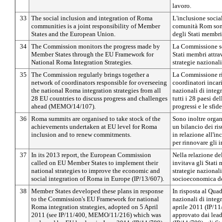
lavoro.
33
The social inclusion and integration of Roma
L'inclusione social
communities is a joint responsibility of Member
comunità Rom son
States and the European Union.
degli Stati membri
34
The Commission monitors the progress made by
La Commissione se
Member States through the EU Framework for
Stati membri attra
National Roma Integration Strategies.
strategie nazional
35
The Commission regularly brings together a
La Commissione ri
network of coordinators responsible for overseeing
coordinatori incari
the national Roma integration strategies from all
nazionali di integ
28 EU countries to discuss progress and challenges
tutti i 28 paesi de
ahead (MEMO/14/107).
progressi e le sfi
36
Roma summits are organised to take stock of the
Sono inoltre organi
achievements undertaken at EU level for Roma
un bilancio dei ris
inclusion and to renew commitments.
in relazione all'i
per rinnovare gli 
37
In its 2013 report, the European Commission
Nella relazione d
called on EU Member States to implement their
invitava gli Stati 
national strategies to improve the economic and
strategie nazionali
social integration of Roma in Europe (IP/13/607).
socioeconomica de
38
Member States developed these plans in response
In risposta al Quad
to the Commission's EU Framework for national
nazionali di integ
Roma integration strategies, adopted on 5 April
aprile 2011 (IP/
2011 (see IP/11/400, MEMO/11/216) which was
approvato dai lea