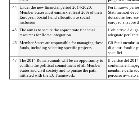
44
Under the new financial period 2014-2020,
Per il nuovo perio
Member States must earmark at least 20% of their
Stati membri devo
European Social Fund allocation to social
dotazione loro ass
inclusion.
europeo a favore d
45
The aim is to secure the appropriate financial
L'obiettivo è di ga
resources for Roma integration.
adeguate per l'int
46
Member States are responsible for managing these
Gli Stati membri s
funds, including selecting specific projects.
di questi fondi e 
specifici.
47
The 2014 Roma Summit will be an opportunity to
Il vertice del 201
confirm the political commitment of all Member
confermare l'impegn
States and civil society and to pursue the path
membri e della soc
initiated with the EU Framework.
percorso avviato c