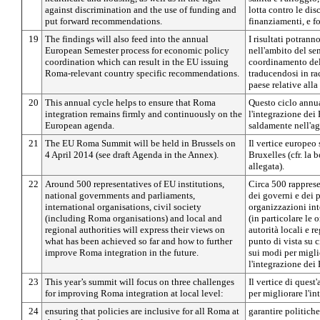
against discrimination and the use of funding and
lotta contro le dis
put forward recommendations.
finanziamenti, e 
19
The findings will also feed into the annual
I risultati potrann
European Semester process for economic policy
nell'ambito del se
coordination which can result in the EU issuing
coordinamento del
Roma-relevant country specific recommendations.
traducendosi in r
paese relative all
20
This annual cycle helps to ensure that Roma
Questo ciclo annua
integration remains firmly and continuously on the
l'integrazione de
European agenda.
saldamente nell'a
21
The EU Roma Summit will be held in Brussels on
Il vertice europeo 
4 April 2014 (see draft Agenda in the Annex).
Bruxelles (cfr. la 
allegata).
22
Around 500 representatives of EU institutions,
Circa 500 rappresen
national governments and parliaments,
dei governi e dei 
international organisations, civil society
organizzazioni inte
(including Roma organisations) and local and
(in particolare le
regional authorities will express their views on
autorità locali e r
what has been achieved so far and how to further
punto di vista su c
improve Roma integration in the future.
sui modi per migli
l'integrazione dei
23
This year’s summit will focus on three challenges
Il vertice di quest
for improving Roma integration at local level:
per migliorare l'in
24
ensuring that policies are inclusive for all Roma at
garantire politiche