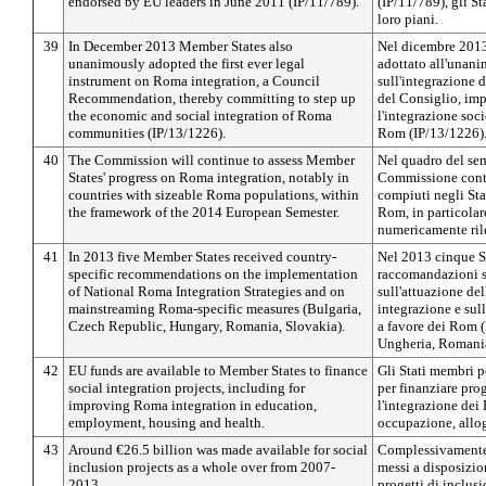
endorsed by EU leaders in June 2011 (IP/11/789).
(IP/11/789), gli S
loro piani.
39
In December 2013 Member States also
Nel dicembre 2013
unanimously adopted the first ever legal
adottato all'unani
instrument on Roma integration, a Council
sull'integrazione
Recommendation, thereby committing to step up
del Consiglio, imp
the economic and social integration of Roma
l'integrazione so
communities (IP/13/1226).
Rom (IP/13/1226)
40
The Commission will continue to assess Member
Nel quadro del se
States' progress on Roma integration, notably in
Commissione contin
countries with sizeable Roma populations, within
compiuti negli Sta
the framework of the 2014 European Semester.
Rom, in particola
numericamente ril
41
In 2013 five Member States received country-
Nel 2013 cinque S
specific recommendations on the implementation
raccomandazioni s
of National Roma Integration Strategies and on
sull'attuazione del
mainstreaming Roma-specific measures (Bulgaria,
integrazione e sul
Czech Republic, Hungary, Romania, Slovakia).
a favore dei Rom 
Ungheria, Romania
42
EU funds are available to Member States to finance
Gli Stati membri p
social integration projects, including for
per finanziare proge
improving Roma integration in education,
l'integrazione dei
employment, housing and health.
occupazione, allog
43
Around €26.5 billion was made available for social
Complessivamente,
inclusion projects as a whole over from 2007-
messi a disposizio
2013.
progetti di inclusi