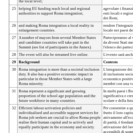
the local level;
25
helping EU funding reach local and regional
agevolare i finanz
authorities to support Roma integration;
enti locali e regio
dei Rom;
26
and making Roma integration a local reality in
rendere l'integraz
enlargement countries.
locale nei paesi de
27
A number of mayors from several Member States
Parteciperanno al 
and candidate countries will take part in the
da diversi Stati me
Summit (see list of participants in the Annex).
l'elenco dei partec
28
The event will also be streamed live online.
L'evento sarà anch
29
Background
Contesto
30
Roma integration is more than a societal inclusion
L'integrazione de
duty. It also has a positive economic impact in
di inclusione soci
particular in those Member States with a large
economico positivo
Roma minority.
membri con una v
31
Roma represent a significant and growing
In molti paesi i 
proportion of the school age population and the
significativa e cr
future workforce in many countries.
scolare e della fut
32
Efficient labour activation policies and
Per consentire a q
individualised and accessible support services for
frutto il loro capi
Roma job seekers are crucial to allow Roma people
attivamente all'ec
realise their human capital and to actively and
di parità, è fonda
equally participate in the economy and society.
attivazione del lav
accessibili di sos