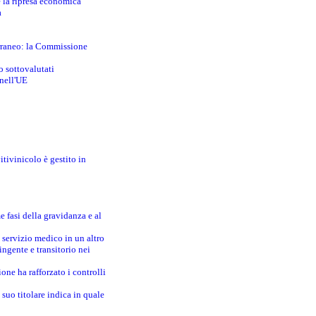
e la ripresa economica
a
erraneo: la Commissione
o sottovalutati
 nell'UE
itivinicolo è gestito in
e fasi della gravidanza e al
 servizio medico in un altro
ingente e transitorio nei
one ha rafforzato i controlli
suo titolare indica in quale