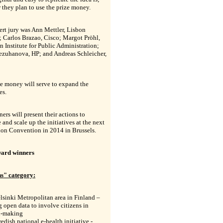
they plan to use the prize money.
rt jury was Ann Mettler, Lisbon
 Carlos Brazao, Cisco; Margot Pröhl,
 Institute for Public Administration;
ezuhanova, HP; and Andreas Schleicher,
e money will serve to expand the
es.
ers will present their actions to
e and scale up the initiatives at the next
ion Convention in 2014 in Brussels.
ard winners
ns" category:
lsinki Metropolitan area in Finland –
g open data to involve citizens in
n-making
edish national e-health initiative -