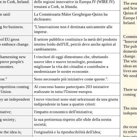
 in Cork, Ireland.
delle regioni innovative in Europa IV (WIRE IV)
The awa
tenutasi a Cork, in Irlanda.
and Sci
Quinn d
 said:
La Commissaria Máire Geoghegan-Quinn ha
Europe 
dichiarato:
Ireland.
g for business.
"L'innovazione non è destinata unicamente alle
imprese.
Commiss
 of EU gross
Il settore pubblico costituisce la metà del prodotto
"Innovat
so embrace change.
interno lordo dell'UE, perciò deve anche aprirsi al
The publ
cambiamento.
domestic
change.
 harnessing new
I vincitori di oggi dimostrano che, sfruttando
The win
prove people's
nuove idee e nuove tecnologie, possiamo
ideas a
conomies.
migliorare la vita dei cittadini e contribuire a
lives a
modernizzare le nostre economie.
We need 
ese."
Sono necessarie più iniziative come queste.".
ompetition coming
Al concorso hanno partecipato 203 iniziative
There we
n Union.
realizzate in tutta l'Unione europea.
coming f
 by an independent
I nove vincitori sono stati selezionati da una giuria
indipendente in base a quattro criteri:
The nine
tiative;
l'impatto economico dell'iniziativa;
independ
g society;
la sua pertinenza rispetto alle sfide della nostra
società;
the econ
its rele
e the idea is;
l'originalità e la riproducibilità dell'idea;
how orig