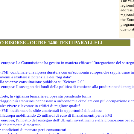
The WIR
regional
address,
regional
the Eur
programm
due to s
 RISORSE - OLTRE 1400 TESTI PARALLELI
ti europea: La Commissione ha gestito in maniera efficace l’integrazione del sosteg
le PMI: combinare una ripresa duratura con un'economia europea che sappia usare in 
verni a sfruttare il potenziale dei "big data"
della scienza: consultazione pubblica su "Scienza 2.0"
i europea: Il sostegno dei fondi della politica di coesione alla produzione di energi
 Corte, la vigilanza bancaria europea sta prendendo forma
iclaggio più ambiziosi per passare a un'economia circolare con più occupazione e cr
le: vivere e lavorare in edifici di migliore qualità
e PMI: trasformare le sfide ambientali in opportunità di business
ell'Europa mobilitando 25 miliardi di euro di finanziamenti per le PMI
 europea, l’impatto del sostegno dell’UE agli investimenti e alla promozione per ac
n è chiaramente dimostrato
e condizioni di mercato per i consumatori