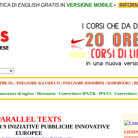
TICA DI
ENGLISH GRATIS
IN
VERSIONE MOBILE
•
INFORM
TIBLOG
|
INSEGNARE AGLI ADULTI
|
INSEGNARE AI BAMBINI
|
AUDIOBOOKS
|
RI
unciatore di inglese -
Dizionario -
Convertitore IPA/UK
-
IPA/US
-
Convertitore 
PARALLEL TEXTS
 9 INIZIATIVE PUBBLICHE INNOVATIVE
LISTE
EUROPEE
•••••••••