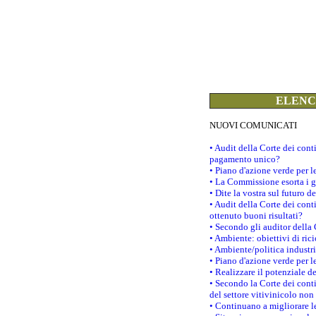
ELENCO
NUOVI COMUNICATI
• Audit della Corte dei con
pagamento unico?
• Piano d'azione verde per 
• La Commissione esorta i go
• Dite la vostra sul futuro 
• Audit della Corte dei cont
ottenuto buoni risultati?
• Secondo gli auditor della
• Ambiente: obiettivi di ric
• Ambiente/politica industria
• Piano d'azione verde per l
• Realizzare il potenziale d
• Secondo la Corte dei conti
del settore vitivinicolo no
• Continuano a migliorare l