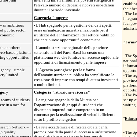
d hospital
interventi mirati a ridurre la povertà energetica e
enabling
l'elevato numero di decessi e ricoveri ospedalieri
their he
durante il periodo invernale.
- The L
Categoria "imprese
integrat
fuel pov
 - an ambitious
- L'Hub spagnolo per la gestione dei dati aperti,
admissi
 of public sector
ossia un'ambiziosa iniziativa nazionale per il
 economic
riutilizzo delle informazioni del settore pubblico
che apre nuove opportunità economiche
"Firms"
 the northern
- L'amministrazione regionale delle province
web-based platform
settentrionali dei Paesi Bassi ha creato una
- The Sp
ing opportunities
piattaforma web che fornisce un accesso rapido alle
national
opportunità di finanziamento per le imprese
informa
agency - simple
- L'Agenzia portoghese per la riforma
opportun
very limited
dell'amministrazione pubblica ha semplificato la
- The re
creazione di imprese con tempi di attesa inesistenti
province
o molto limitati.
platform
opportun
egory
Categoria "istruzione e ricerca"
- The Po
 teams of students
- La regione spagnola della Murcia per
set-up o
e in a race for
l'organizzazione di gruppi di studenti che
waiting
diventano imprenditori e competono in un
concorso per la realizzazione di veicoli efficienti
"
Educat
sotto il profilo energetico
esearch Network –
- La rete accademica e di ricerca croata per la
gh quality
promozione della parità di accesso a un'istruzione
- The Sp
y schools in remote
di qualità elevata mediante la fornitura di