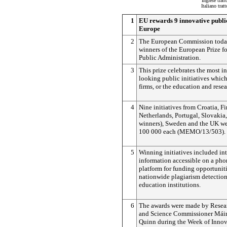
Inglese trat
Italiano tra
1
EU rewards 9 innovative public 
Europe
2
The European Commission toda
winners of the European Prize f
Public Administration.
3
This prize celebrates the most i
looking public initiatives which
firms, or the education and resea
4
Nine initiatives from Croatia, Fi
Netherlands, Portugal, Slovakia
winners), Sweden and the UK w
100 000 each (MEMO/13/503).
5
Winning initiatives included in
information accessible on a pho
platform for funding opportuniti
nationwide plagiarism detection
education institutions.
6
The awards were made by Resea
and Science Commissioner Mái
Quinn during the Week of Inno