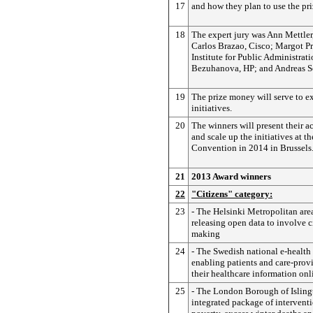
17
and how they plan to use the pr
18
The expert jury was Ann Mettler
Carlos Brazao, Cisco; Margot P
Institute for Public Administrat
Bezuhanova, HP; and Andreas S
19
The prize money will serve to e
initiatives.
20
The winners will present their ac
and scale up the initiatives at t
Convention in 2014 in Brussels
21
2013 Award winners
22
"Citizens" category:
23
- The Helsinki Metropolitan are
releasing open data to involve c
making
24
- The Swedish national e-health i
enabling patients and care-provi
their healthcare information onl
25
- The London Borough of Isling
integrated package of interventi