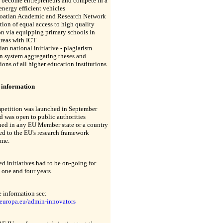
s become entrepreneurs and compete in a
 energy efficient vehicles
roatian Academic and Research Network
ion of equal access to high quality
n via equipping primary schools in
reas with ICT
ian national initiative - plagiarism
n system aggregating theses and
tions of all higher education institutions
 information
petition was launched in September
 was open to public authorities
hed in any EU Member state or a country
ed to the EU's research framework
me.
d initiatives had to be on-going for
one and four years.
 information see:
europa.eu/admin-innovators