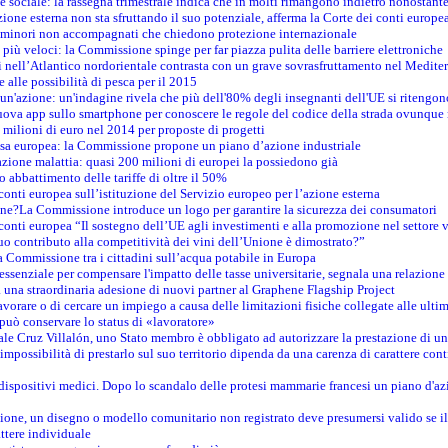
e sociale: la rassegna trimestrale indica che in molti rimangono indietro nonostant
azione esterna non sta sfruttando il suo potenziale, afferma la Corte dei conti europe
i minori non accompagnati che chiedono protezione internazionale
e più veloci: la Commissione spinge per far piazza pulita delle barriere elettroniche
tici nell’Atlantico nordorientale contrasta con un grave sovrasfruttamento nel Medit
e alle possibilità di pesca per il 2015
un'azione: un'indagine rivela che più dell'80% degli insegnanti dell'UE si ritengon
nuova app sullo smartphone per conoscere le regole del codice della strada ovunque
 milioni di euro nel 2014 per proposte di progetti
esa europea: la Commissione propone un piano d’azione industriale
azione malattia: quasi 200 milioni di europei la possiedono già
o abbattimento delle tariffe di oltre il 50%
conti europea sull’istituzione del Servizio europeo per l’azione esterna
ine?La Commissione introduce un logo per garantire la sicurezza dei consumatori
conti europea “Il sostegno dell’UE agli investimenti e alla promozione nel settore v
uo contributo alla competitività dei vini dell’Unione è dimostrato?”
 Commissione tra i cittadini sull’acqua potabile in Europa
è essenziale per compensare l'impatto delle tasse universitarie, segnala una relazione
na straordinaria adesione di nuovi partner al Graphene Flagship Project
vorare o di cercare un impiego a causa delle limitazioni fisiche collegate alle ultim
può conservare lo status di «lavoratore»
le Cruz Villalón, uno Stato membro è obbligato ad autorizzare la prestazione di un
mpossibilità di prestarlo sul suo territorio dipenda da una carenza di carattere cont
i dispositivi medici. Dopo lo scandalo delle protesi mammarie francesi un piano d'azi
zione, un disegno o modello comunitario non registrato deve presumersi valido se il 
ttere individuale