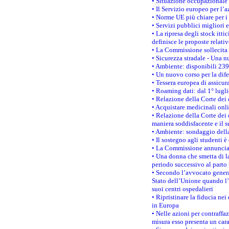
• Situazione occupazionale 
• Il Servizio europeo per l’
• Norme UE più chiare per 
• Servizi pubblici migliori 
• La ripresa degli stock it
definisce le proposte relativ
• La Commissione sollecita 
• Sicurezza stradale - Una 
• Ambiente: disponibili 239
• Un nuovo corso per la dif
• Tessera europea di assicur
• Roaming dati: dal 1° lugli
• Relazione della Corte dei 
• Acquistare medicinali onl
• Relazione della Corte dei 
maniera soddisfacente e il s
• Ambiente: sondaggio della
• Il sostegno agli studenti 
• La Commissione annuncia u
• Una donna che smetta di la
periodo successivo al parto 
• Secondo l’avvocato genera
Stato dell’Unione quando l’i
suoi centri ospedalieri
• Ripristinare la fiducia ne
in Europa
• Nelle azioni per contraffa
misura esso presenta un cara