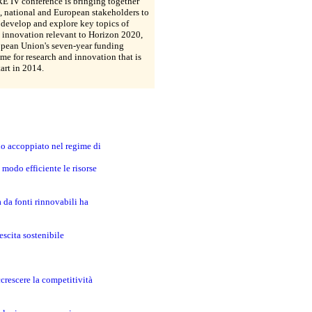
E IV conference is bringing together
, national and European stakeholders to
 develop and explore key topics of
 innovation relevant to Horizon 2020,
opean Union's seven-year funding
e for research and innovation that is
tart in 2014.
no accoppiato nel regime di
modo efficiente le risorse
a da fonti rinnovabili ha
escita sostenibile
crescere la competitività