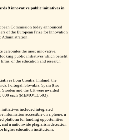
ds 9 innovative public initiatives in
opean Commission today announced
ers of the European Prize for Innovation
c Administration.
ze celebrates the most innovative,
looking public initiatives which benefit
, firms, or the education and research
tiatives from Croatia, Finland, the
nds, Portugal, Slovakia, Spain (two
), Sweden and the UK were awarded
0 000 each (MEMO/13/503).
initiatives included integrated
re information accessible on a phone, a
d platform for funding opportunities
s, and a nationwide plagiarism detection
or higher education institutions.