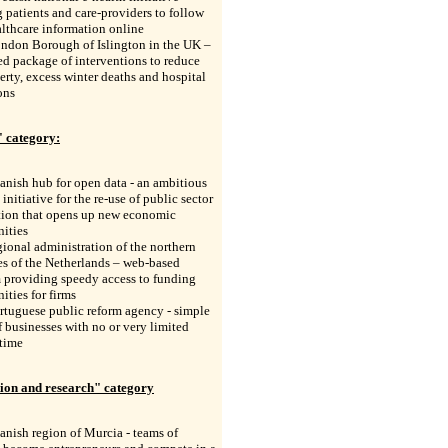
 patients and care-providers to follow
althcare information online
ondon Borough of Islington in the UK –
ed package of interventions to reduce
erty, excess winter deaths and hospital
ons
 category:
anish hub for open data - an ambitious
 initiative for the re-use of public sector
tion that opens up new economic
ities
gional administration of the northern
s of the Netherlands – web-based
 providing speedy access to funding
ities for firms
rtuguese public reform agency - simple
f businesses with no or very limited
 time
ion and research" category
anish region of Murcia - teams of