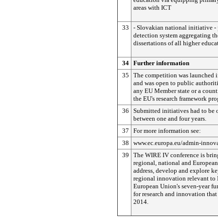
areas with ICT
33
- Slovakian national initiative -
detection system aggregating th
dissertations of all higher educa
34
Further information
35
The competition was launched 
and was open to public authoriti
any EU Member state or a countr
the EU's research framework pr
36
Submitted initiatives had to be 
between one and four years.
37
For more information see:
38
www.ec.europa.eu/admin-innova
39
The WIRE IV conference is brin
regional, national and European
address, develop and explore ke
regional innovation relevant to
European Union's seven-year f
for research and innovation that i
2014.