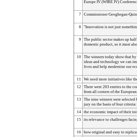
Europe IV (WIRE IV) Conference
7
Commissioner Geoghegan-Quinn
8
"Innovation is not just somethin
9
The public sector makes up half
domestic product, so it must al
10
The winners today show that by
ideas and technology we can im
lives and help modernise our e
11
We need more initiatives like th
12
There were 203 entries to the c
from all corners of the Europea
13
The nine winners were selected
jury on the basis of four criteria:
14
the economic impact of their ini
15
its relevance to challenges facin
16
how original and easy to replicat