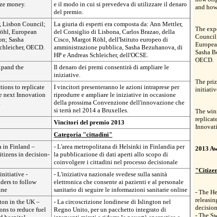
ize money.
e il modo in cui si prevedeva di utilizzare il denaro
and how 
del premio.
, Lisbon Council;
La giuria di esperti era composta da: Ann Mettler,
The expe
röhl, European
del Consiglio di Lisbona, Carlos Brazao, della
Council;
ion; Sasha
Cisco, Margot Röhl, dell'Istituto europeo di
European
chleicher, OECD.
amministrazione pubblica, Sasha Bezuhanova, di
Sasha B
HP e Andreas Schleicher, dell'OCSE.
OECD.
xpand the
Il denaro dei premi consentirà di ampliare le
iniziative.
The priz
tions to replicate
I vincitori presenteranno le azioni intraprese per
initiativ
he next Innovation
riprodurre e ampliare le iniziative in occasione
.
della prossima Convenzione dell'innovazione che
si terrà nel 2014 a Bruxelles.
The winn
replicat
Vincitori del premio 2013
Innovat
Categoria "cittadini"
a in Finland –
- L'area metropolitana di Helsinki in Finlandia per
2013 Aw
itizens in decision-
la pubblicazione di dati aperti allo scopo di
coinvolgere i cittadini nel processo decisionale
"Citize
nitiative -
- L'iniziativa nazionale svedese sulla sanità
ders to follow
elettronica che consente ai pazienti e al personale
ine
sanitario di seguire le informazioni sanitarie online
- The He
releasin
ton in the UK –
- La circoscrizione londinese di Islington nel
decisio
ons to reduce fuel
Regno Unito, per un pacchetto integrato di
- The Sw