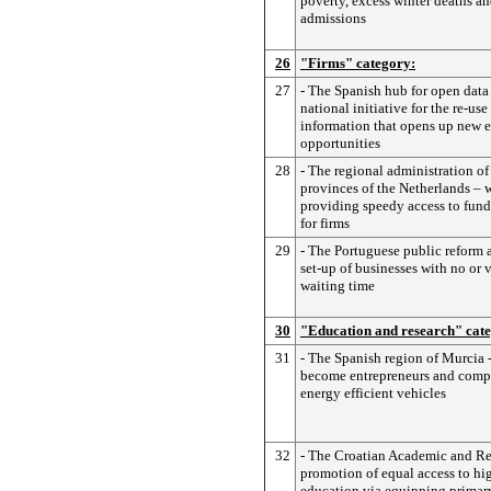
poverty, excess winter deaths an
admissions
26
"Firms" category:
27
- The Spanish hub for open data
national initiative for the re-use
information that opens up new
opportunities
28
- The regional administration of
provinces of the Netherlands – 
providing speedy access to fund
for firms
29
- The Portuguese public reform 
set-up of businesses with no or 
waiting time
30
"Education and research" cat
31
- The Spanish region of Murcia -
become entrepreneurs and compet
energy efficient vehicles
32
- The Croatian Academic and R
promotion of equal access to hi
education via equipping primar