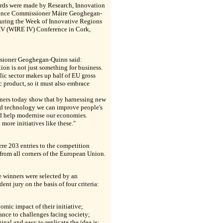
rds were made by Research, Innovation
ence Commissioner Máire Geoghegan-
uring the Week of Innovative Regions
IV (WIRE IV) Conference in Cork,
ioner Geoghegan-Quinn said:
ion is not just something for business.
ic sector makes up half of EU gross
 product, so it must also embrace
ners today show that by harnessing new
nd technology we can improve people's
nd help modernise our economies.
more initiatives like these."
re 203 entries to the competition
rom all corners of the European Union.
 winners were selected by an
ent jury on the basis of four criteria:
omic impact of their initiative;
vance to challenges facing society;
inal and easy to replicate the idea is;