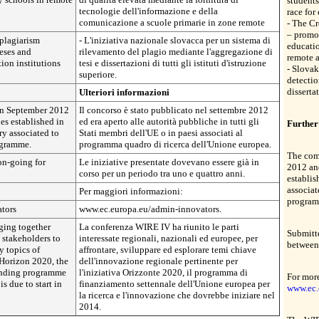
student
tecnologie dell'informazione e della
race for
comunicazione a scuole primarie in zone remote
- The C
– promot
 plagiarism
- L'iniziativa nazionale slovacca per un sistema di
educatio
eses and
rilevamento del plagio mediante l'aggregazione di
remote a
tion institutions
tesi e dissertazioni di tutti gli istituti d'istruzione
- Slovak
superiore.
detectio
disserta
Ulteriori informazioni
in September 2012
Il concorso è stato pubblicato nel settembre 2012
es established in
ed era aperto alle autorità pubbliche in tutti gli
Further
y associated to
Stati membri dell'UE o in paesi associati al
ogramme.
programma quadro di ricerca dell'Unione europea.
The com
on-going for
Le iniziative presentate dovevano essere già in
2012 and
corso per un periodo tra uno e quattro anni.
establis
associat
Per maggiori informazioni:
program
tors
www.ec.europa.eu/admin-innovators.
ging together
La conferenza WIRE IV ha riunito le parti
Submitte
 stakeholders to
interessate regionali, nazionali ed europee, per
between 
y topics of
affrontare, sviluppare ed esplorare temi chiave
 Horizon 2020, the
dell'innovazione regionale pertinente per
unding programme
l'iniziativa Orizzonte 2020, il programma di
For more
s due to start in
finanziamento settennale dell'Unione europea per
www.ec.
la ricerca e l'innovazione che dovrebbe iniziare nel
2014.