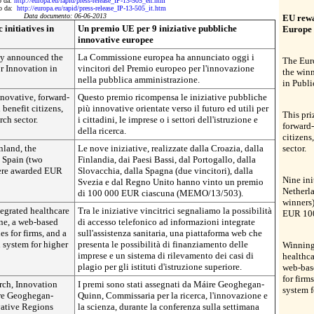
to da:
http://europa.eu/rapid/press-release_IP-13-505_en.htm
tto da:
http://europa.eu/rapid/press-release_IP-13-505_it.htm
Data documento: 06-06-2013
EU rewar
initiatives in
Un premio UE per 9 iniziative pubbliche
Europe
innovative europee
y announced the
La Commissione europea ha annunciato oggi i
The Eur
or Innovation in
vincitori del Premio europeo per l'innovazione
the winn
nella pubblica amministrazione.
in Publi
nnovative, forward-
Questo premio ricompensa le iniziative pubbliche
 benefit citizens,
più innovative orientate verso il futuro ed utili per
This pri
rch sector.
i cittadini, le imprese o i settori dell'istruzione e
forward-
della ricerca.
citizens
nland, the
Le nove iniziative, realizzate dalla Croazia, dalla
sector.
, Spain (two
Finlandia, dai Paesi Bassi, dal Portogallo, dalla
ere awarded EUR
Slovacchia, dalla Spagna (due vincitori), dalla
Nine ini
Svezia e dal Regno Unito hanno vinto un premio
Netherla
di 100 000 EUR ciascuna (MEMO/13/503).
winners
tegrated healthcare
Tra le iniziative vincitrici segnaliamo la possibilità
EUR 10
ne, a web-based
di accesso telefonico ad informazioni integrate
es for firms, and a
sull'assistenza sanitaria, una piattaforma web che
 system for higher
presenta le possibilità di finanziamento delle
Winning 
imprese e un sistema di rilevamento dei casi di
healthca
plagio per gli istituti d'istruzione superiore.
web-base
for firm
rch, Innovation
I premi sono stati assegnati da Máire Geoghegan-
system f
re Geoghegan-
Quinn, Commissaria per la ricerca, l'innovazione e
vative Regions
la scienza, durante la conferenza sulla settimana