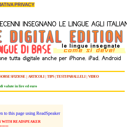
ATIVA PRIVACY
SORSE SFIZIOSE
|
ARTICOLI
|
TIPS
|
TESTI PARALLELI
|
VIDEO
di valute in lire ed euro
N WITH READSPEAKER
••••••