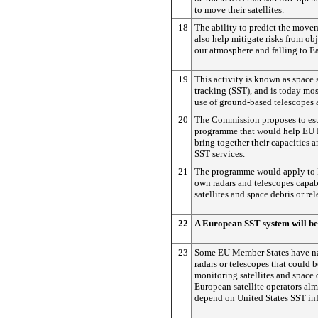
to move their satellites.
18
The ability to predict the move
also help mitigate risks from obj
our atmosphere and falling to Ea
19
This activity is known as space 
tracking (SST), and is today mos
use of ground-based telescopes 
20
The Commission proposes to est
programme that would help EU 
bring together their capacities 
SST services.
21
The programme would apply to 
own radars and telescopes capab
satellites and space debris or rel
22
A European SST system will be 
23
Some EU Member States have na
radars or telescopes that could b
monitoring satellites and space de
European satellite operators al
depend on United States SST in