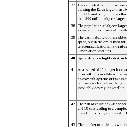
37
It is estimated that there are ar
orbiting the Earth larger than 1
300,000 and 600,000 larger tha
than 300 million objects larger
38
The population of objects larger
expected to reach around 1 mill
39
The vast majority of these objec
space, but in the orbits used for
telecommunications, navigation
Observation satellites.
40
Space debris is highly destruct
41
At as speed of 10 km per hour, a
1 cm hitting a satellite will at l
destroy sub-systems or instrume
collision with an object larger 
inevitably destroy the satellite.
42
The risk of collision (with spac
and 10 cm) leading to a complete
a satellite is today estimated at 
43
The number of collisions with de