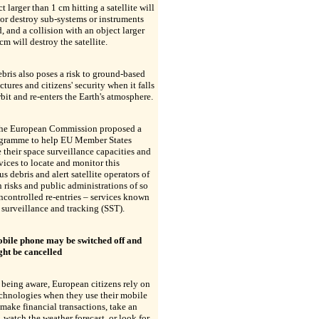
t larger than 1 cm hitting a satellite will
r destroy sub-systems or instruments
, and a collision with an object larger
cm will destroy the satellite.
bris also poses a risk to ground-based
uctures and citizens' security when it falls
rbit and re-enters the Earth's atmosphere.
the European Commission proposed a
gramme to help EU Member States
their space surveillance capacities and
rvices to locate and monitor this
s debris and alert satellite operators of
n risks and public administrations of so
ncontrolled re-entries – services known
 surveillance and tracking (SST).
bile phone may be switched off and
ght be cancelled
being aware, European citizens rely on
chnologies when they use their mobile
make financial transactions, take an
, watch the weather forecast, or look for