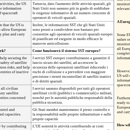
ctivities, the US
Tuttavia, dato l'aumento delle attività spaziali, gli
monitori
he information
Stati Uniti non saranno più in grado di soddisfare
relevant
f spacecraft
le esigenze informative di un numero crescente di
operatori di veicoli spaziali.
A Europ
n that the US is
Inoltre, le informazioni SST che gli Stati Uniti
 to allow European
sono pronti a condividere non bastano per
ly plan and carry
consentire agli operatori di veicoli spaziali europei
Some EU
di pianificare ed eseguire in modo efficace le
radars o
manovre anticollisione.
monitori
all Euro
ork?
Come funzionerà il sistema SST europeo?
complet
help securing the
I servizi SST europei contribuiranno a garantire il
informat
safety of satellite
lancio sicuro dei satelliti, ad accrescere la
sion risks, and help
sicurezza delle operazioni satellitari riducendo i
However,
-entries of inactive
rischi di collisione e a prevedere con maggiore
US will 
precisione i rientri incontrollati di satelliti inattivi
informat
o di detriti spaziali.
spacecra
 all civilian
I servizi saranno disponibili per tutti gli operatori
ary satellite
satellitari civili (pubblici o commerciali) e militari,
orities concerned
nonché per le autorità pubbliche responsabili della
Furtherm
pubblica sicurezza.
ready to
European
ontrol and
Gli Stati membri manterranno il pieno controllo e
and car
and capacities.
la responsabilità sulle proprie infrastrutture e sulle
proprie capacità.
How wil
y by contributing
L’UE sosterrà le attività contribuendo ai costi