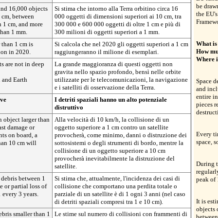
be draw
ound 16,000 objects
Si stima che intorno alla Terra orbitino circa 16
the EU's
0 cm, between
000 oggetti di dimensioni superiori ai 10 cm, tra
Framewo
n 1 cm, and more
300 000 e 600 000 oggetti di oltre 1 cm e più di
 than 1 mm.
300 milioni di oggetti superiori a 1 mm.
What is
 than 1 cm is
Si calcola che nel 2020 gli oggetti superiori a 1 cm
How muc
ion in 2020.
raggiungeranno il milione di esemplari.
Where i
ts are not in deep
La grande maggioranza di questi oggetti non
gravita nello spazio profondo, bensì nelle orbite
 and Earth
utilizzate per le telecomunicazioni, la navigazione
Space de
e i satelliti di osservazione della Terra.
and incl
entire i
ive
I detriti spaziali hanno un alto potenziale
pieces r
distruttivo
destructi
n object larger than
Alla velocità di 10 km/h, la collisione di un
east damage or
oggetto superiore a 1 cm contro un satellite
Every ti
nts on board, a
provocherà, come minimo, danni o distruzione dei
space, s
than 10 cm will
sottosistemi o degli strumenti di bordo, mentre la
collisione di un oggetto superiore a 10 cm
provocherà inevitabilmente la distruzione del
During t
satellite.
regularl
e debris between 1
Si stima che, attualmente, l'incidenza dei casi di
peak of 
 or partial loss of
collisione che comportano una perdita totale o
1 every 3 years.
parziale di un satellite è di 1 ogni 3 anni (nel caso
It is es
di detriti spaziali compresi tra 1 e 10 cm).
objects 
bris smaller than 1
Le stime sul numero di collisioni con frammenti di
between