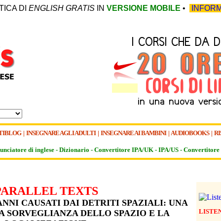
TICA DI
ENGLISH GRATIS
IN
VERSIONE MOBILE
•
INFORM
TIBLOG
|
INSEGNARE AGLI ADULTI
|
INSEGNARE AI BAMBINI
|
AUDIOBOOKS
|
RI
unciatore di inglese -
Dizionario -
Convertitore IPA/UK
-
IPA/US
-
Convertitore 
PARALLEL TEXTS
NNI CAUSATI DAI DETRITI SPAZIALI: UNA
LISTE
A SORVEGLIANZA DELLO SPAZIO E LA