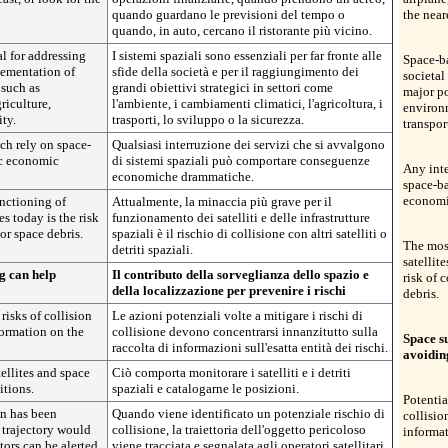
quando guardano le previsioni del tempo o
the neare
quando, in auto, cercano il ristorante più vicino.
l for addressing
I sistemi spaziali sono essenziali per far fronte alle
Space-ba
lementation of
sfide della società e per il raggiungimento dei
societal
 such as
grandi obiettivi strategici in settori come
major po
riculture,
l'ambiente, i cambiamenti climatici, l'agricoltura, i
environm
ity.
trasporti, lo sviluppo o la sicurezza.
transpor
ch rely on space-
Qualsiasi interruzione dei servizi che si avvalgono
ic economic
di sistemi spaziali può comportare conseguenze
Any inte
economiche drammatiche.
space-b
economi
unctioning of
Attualmente, la minaccia più grave per il
es today is the risk
funzionamento dei satelliti e delle infrastrutture
 or space debris.
spaziali è il rischio di collisione con altri satelliti o
The most
detriti spaziali.
satellit
g can help
Il contributo della sorveglianza dello spazio e
risk of 
della localizzazione per prevenire i rischi
debris.
risks of collision
Le azioni potenziali volte a mitigare i rischi di
formation on the
collisione devono concentrarsi innanzitutto sulla
Space s
raccolta di informazioni sull'esatta entità dei rischi.
avoidin
ellites and space
Ciò comporta monitorare i satelliti e i detriti
itions.
spaziali e catalogarne le posizioni.
Potentia
on has been
Quando viene identificato un potenziale rischio di
collisio
s trajectory would
collisione, la traiettoria dell'oggetto pericoloso
informat
ators can be alerted
viene tracciata e segnalata agli operatori satellitari