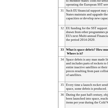
to Member States' costs for sett
operating the European SST serv
31
Such EU financial support may
States maintain and upgrade thei
capacities or develop new capaci
32
EU funding for the SST support
drawn from other programmes pr
EU's next Multi-annual Financi
the period 2014-2020.
33
What is space debris?
How muc
Where is it?
34
Space debris is any man made litt
and includes parts of rockets to 
entire inactive satellites or the
pieces resulting from past collis
of satellites.
35
Every time a launch rocket sends 
space, some debris is produced.
36
During the past half century, ob
been launched into space, reach
items per year during the Cold W