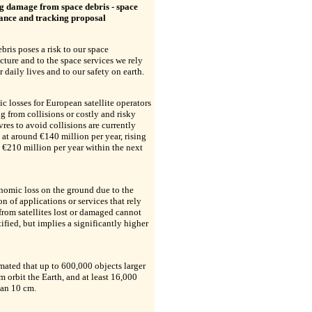
g damage from space debris - space
lance and tracking proposal
bris poses a risk to our space
ucture and to the space services we rely
r daily lives and to our safety on earth.
 losses for European satellite operators
 from collisions or costly and risky
es to avoid collisions are currently
 at around €140 million per year, rising
 €210 million per year within the next
nomic loss on the ground due to the
on of applications or services that rely
from satellites lost or damaged cannot
ified, but implies a significantly higher
timated that up to 600,000 objects larger
m orbit the Earth, and at least 16,000
han 10 cm.