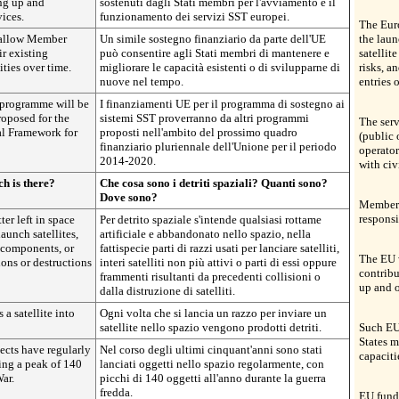
ing up and
sostenuti dagli Stati membri per l'avviamento e il
ices.
funzionamento dei servizi SST europei.
The Euro
 allow Member
Un simile sostegno finanziario da parte dell'UE
the laun
r existing
può consentire agli Stati membri di mantenere e
satellit
ties over time.
migliorare le capacità esistenti o di svilupparne di
risks, a
nuove nel tempo.
entries o
 programme will be
I finanziamenti UE per il programma di sostegno ai
oposed for the
sistemi SST proverranno da altri programmi
The serv
al Framework for
proposti nell'ambito del prossimo quadro
(public 
finanziario pluriennale dell'Unione per il periodo
operator
2014-2020.
with civi
h is
there?
Che cosa sono i detriti spaziali?
Quanti sono?
Dove sono?
Member S
responsi
er left in space
Per detrito spaziale s'intende qualsiasi rottame
launch satellites,
artificiale e abbandonato nello spazio, nella
ir components, or
fattispecie parti di razzi usati per lanciare satelliti,
The EU w
ions or destructions
interi satelliti non più attivi o parti di essi oppure
contribu
frammenti risultanti da precedenti collisioni o
up and o
dalla distruzione di satelliti.
a satellite into
Ogni volta che si lancia un razzo per inviare un
satellite nello spazio vengono prodotti detriti.
Such EU
States m
jects have regularly
Nel corso degli ultimi cinquant'anni sono stati
capaciti
ing a peak of 140
lanciati oggetti nello spazio regolarmente, con
ar.
picchi di 140 oggetti all'anno durante la guerra
fredda.
EU fund