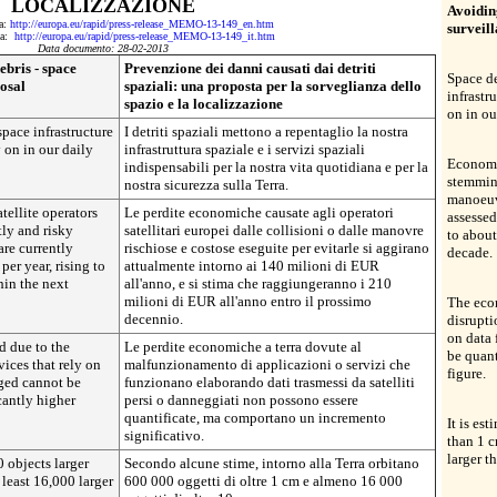
LOCALIZZAZIONE
Avoidin
da:
http://europa.eu/rapid/press-release_MEMO-13-149_en.htm
surveil
 da:
http://europa.eu/rapid/press-release_MEMO-13-149_it.htm
Data documento: 28-02-2013
bris - space
Prevenzione dei danni causati dai detriti
Space de
osal
spaziali: una proposta per la sorveglianza dello
infrastr
spazio e la localizzazione
on in ou
space infrastructure
I detriti spaziali mettono a repentaglio la nostra
 on in our daily
infrastruttura spaziale e i servizi spaziali
Economic
indispensabili per la nostra vita quotidiana e per la
stemming
nostra sicurezza sulla Terra.
manoeuvr
tellite operators
Le perdite economiche causate agli operatori
assessed
tly and risky
satellitari europei dalle collisioni o dalle manovre
to about
are currently
rischiose e costose eseguite per evitarle si aggirano
decade.
per year, rising to
attualmente intorno ai 140 milioni di EUR
hin the next
all'anno, e si stima che raggiungeranno i 210
milioni di EUR all'anno entro il prossimo
The eco
decennio.
disrupti
on data 
d due to the
Le perdite economiche a terra dovute al
be quant
vices that rely on
malfunzionamento di applicazioni o servizi che
figure.
aged cannot be
funzionano elaborando dati trasmessi da satelliti
cantly higher
persi o danneggiati non possono essere
quantificate, ma comportano un incremento
It is es
significativo.
than 1 c
larger t
0 objects larger
Secondo alcune stime, intorno alla Terra orbitano
 least 16,000 larger
600 000 oggetti di oltre 1 cm e almeno 16 000