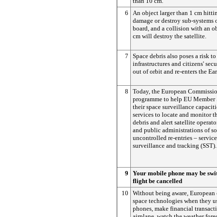
than 10 cm.
6
An object larger than 1 cm hittin
damage or destroy sub-systems 
board, and a collision with an o
cm will destroy the satellite.
7
Space debris also poses a risk t
infrastructures and citizens' secu
out of orbit and re-enters the Ea
8
Today, the European Commissio
programme to help EU Member 
their space surveillance capaciti
services to locate and monitor t
debris and alert satellite operato
and public administrations of so
uncontrolled re-entries – servic
surveillance and tracking (SST).
9
Your mobile phone may be swit
flight be cancelled
10
Without being aware, European c
space technologies when they us
phones, make financial transacti
airplane, watch the weather forec