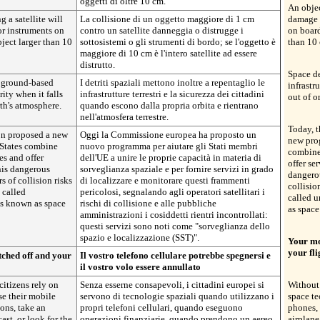
oggetti di oltre 10 cm.
An objec
g a satellite will
La collisione di un oggetto maggiore di 1 cm
damage o
or instruments on
contro un satellite danneggia o distrugge i
on board
bject larger than 10
sottosistemi o gli strumenti di bordo; se l'oggetto è
than 10 
maggiore di 10 cm è l'intero satellite ad essere
distrutto.
Space de
o ground-based
I detriti spaziali mettono inoltre a repentaglio le
infrastr
rity when it falls
infrastrutture terrestri e la sicurezza dei cittadini
out of o
rth's atmosphere.
quando escono dalla propria orbita e rientrano
nell'atmosfera terrestre.
Today, 
n proposed a new
Oggi la Commissione europea ha proposto un
new pro
States combine
nuovo programma per aiutare gli Stati membri
combine 
es and offer
dell'UE a unire le proprie capacità in materia di
offer se
his dangerous
sorveglianza spaziale e per fornire servizi in grado
dangerou
rs of collision risks
di localizzare e monitorare questi frammenti
collisio
 called
pericolosi, segnalando agli operatori satellitari i
called u
es known as space
rischi di collisione e alle pubbliche
as space
amministrazioni i cosiddetti rientri incontrollati:
questi servizi sono noti come "sorveglianza dello
spazio e localizzazione (SST)".
Your mo
your fli
ched off and your
Il vostro telefono cellulare potrebbe spegnersi e
il vostro volo essere annullato
itizens rely on
Senza esserne consapevoli, i cittadini europei si
Without 
e their mobile
servono di tecnologie spaziali quando utilizzano i
space te
ons, take an
propri telefoni cellulari, quando eseguono
phones, 
ast, or look for the
operazioni finanziarie, quando prendono un aereo,
airplane