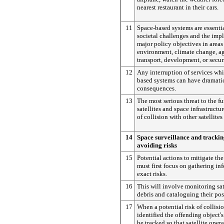
nearest restaurant in their cars.
11
Space-based systems are essentia
societal challenges and the imp
major policy objectives in areas
environment, climate change, ag
transport, development, or secur
12
Any interruption of services whi
based systems can have dramat
consequences.
13
The most serious threat to the f
satellites and space infrastructur
of collision with other satellites
14
Space surveillance and trackin
avoiding risks
15
Potential actions to mitigate the 
must first focus on gathering in
exact risks.
16
This will involve monitoring sat
debris and cataloguing their pos
17
When a potential risk of collisi
identified the offending object'
be tracked so that satellite oper