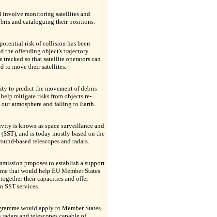
l involve monitoring satellites and
bris and cataloguing their positions.
otential risk of collision has been
ed the offending object's trajectory
 tracked so that satellite operators can
ed to move their satellites.
ity to predict the movement of debris
 help mitigate risks from objects re-
 our atmosphere and falling to Earth.
ivity is known as space surveillance and
 (SST), and is today mostly based on the
round-based telescopes and radars.
mission proposes to establish a support
me that would help EU Member States
 together their capacities and offer
n SST services.
gramme would apply to Member States
 radars and telescopes capable of