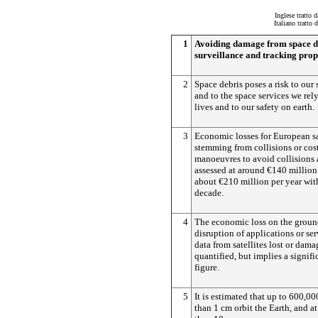
Inglese tratto 
Italiano tratto
1
Avoiding damage from space de
surveillance and tracking prop
2
Space debris poses a risk to our 
and to the space services we rely
lives and to our safety on earth.
3
Economic losses for European sa
stemming from collisions or cos
manoeuvres to avoid collisions 
assessed at around €140 million 
about €210 million per year wit
decade.
4
The economic loss on the groun
disruption of applications or ser
data from satellites lost or dam
quantified, but implies a signifi
figure.
5
It is estimated that up to 600,00
than 1 cm orbit the Earth, and at