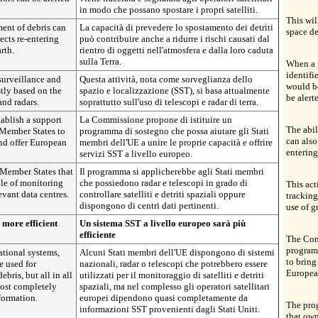
in modo che possano spostare i propri satelliti.
This wil
ment of debris can
La capacità di prevedere lo spostamento dei detriti
space de
ects re-entering
può contribuire anche a ridurre i rischi causati dal
rth.
rientro di oggetti nell'atmosfera e dalla loro caduta
sulla Terra.
When a p
identifi
surveillance and
Questa attività, nota come sorveglianza dello
would be
tly based on the
spazio e localizzazione (SST), si basa attualmente
be alert
and radars.
soprattutto sull'uso di telescopi e radar di terra.
ablish a support
La Commissione propone di istituire un
The abil
Member States to
programma di sostegno che possa aiutare gli Stati
can also
and offer European
membri dell'UE a unire le proprie capacità e offrire
entering
servizi SST a livello europeo.
Member States that
Il programma si applicherebbe agli Stati membri
le of monitoring
che possiedono radar e telescopi in grado di
This act
evant data centres.
controllare satelliti e detriti spaziali oppure
tracking
dispongono di centri dati pertinenti.
use of g
more efficient
Un sistema SST a livello europeo sarà più
efficiente
The Com
program
tional systems,
Alcuni Stati membri dell'UE dispongono di sistemi
to bring
e used for
nazionali, radar o telescopi che potrebbero essere
Europea
bris, but all in all
utilizzati per il monitoraggio di satelliti e detriti
most completely
spaziali, ma nel complesso gli operatori satellitari
formation.
europei dipendono quasi completamente da
The pro
informazioni SST provenienti dagli Stati Uniti.
that own