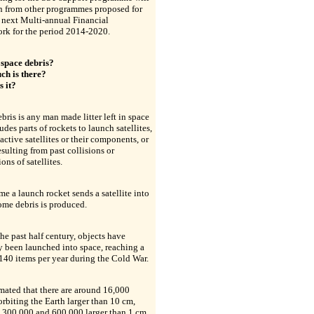
n from other programmes proposed for
 next Multi-annual Financial
rk for the period 2014-2020.
 space debris?
h is there?
s it?
bris is any man made litter left in space
udes parts of rockets to launch satellites,
nactive satellites or their components, or
esulting from past collisions or
ons of satellites.
me a launch rocket sends a satellite into
ome debris is produced.
he past half century, objects have
y been launched into space, reaching a
140 items per year during the Cold War.
timated that there are around 16,000
orbiting the Earth larger than 10 cm,
 300,000 and 600,000 larger than 1 cm,