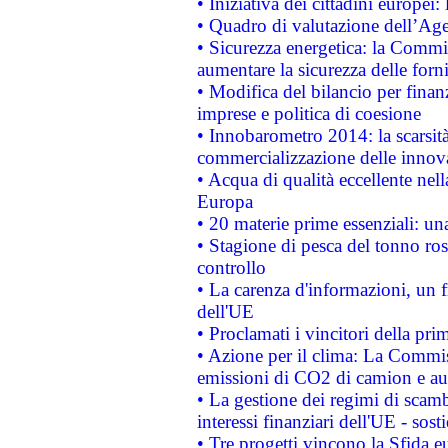
• Iniziativa dei cittadini europe
• Quadro di valutazione dell’Ag
• Sicurezza energetica: la Commis
aumentare la sicurezza delle forni
• Modifica del bilancio per finanz
imprese e politica di coesione
• Innobarometro 2014: la scarsità 
commercializzazione delle innov
• Acqua di qualità eccellente nel
Europa
• 20 materie prime essenziali: una
• Stagione di pesca del tonno ros
controllo
• La carenza d'informazioni, un fr
dell'UE
• Proclamati i vincitori della p
• Azione per il clima: La Commiss
emissioni di CO2 di camion e a
• La gestione dei regimi di scamb
interessi finanziari dell'UE - sos
• Tre progetti vincono la Sfida e