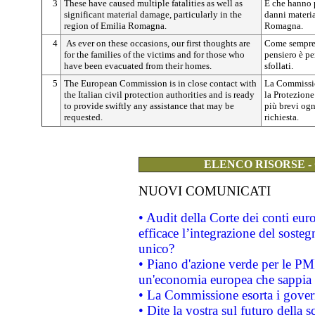
3
These have caused multiple fatalities as well as
E che hanno p
significant material damage, particularly in the
danni materia
region of Emilia Romagna.
Romagna.
4
As ever on these occasions, our first thoughts are
Come sempre 
for the families of the victims and for those who
pensiero è per
have been evacuated from their homes.
sfollati.
5
The European Commission is in close contact with
La Commissio
the Italian civil protection authorities and is ready
la Protezione
to provide swiftly any assistance that may be
più brevi ogn
requested.
richiesta.
ELENCO RISORSE -
NUOVI COMUNICATI
• Audit della Corte dei conti eu
efficace l’integrazione del sost
unico?
• Piano d'azione verde per le PM
un'economia europea che sappia u
• La Commissione esorta i governi
• Dite la vostra sul futuro della