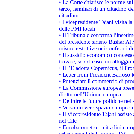
• La Corte chiarisce le norme sul 
terzo, familiari di un cittadino 
cittadino
• l vicepresidente Tajani visita l
delle PMI locali
• Il Tribunale conferma l’inserim
del presidente siriano Bashar Al 
misure restrittive nei confronti de
• Il sussidio economico concesso 
trovare, se del caso, un alloggio
• Il PE adotta Copernicus, il Pr
• Letter from President Barroso
• Potenziare il commercio di prod
• La Commissione europea presen
diritto nell’Unione europea
• Definire le future politiche nel 
• Verso un vero spazio europeo di 
• Il Vicepresidente Tajani assiste
nel Cile
• Eurobarometro: i cittadini euro
orientamenti della nuova PAC