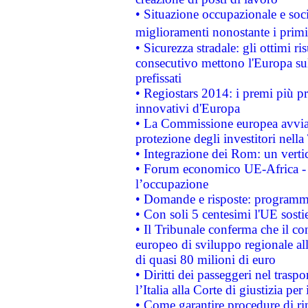
• Situazione occupazionale e socia
miglioramenti nonostante i primi 
• Sicurezza stradale: gli ottimi ri
consecutivo mettono l'Europa sull
prefissati
• Regiostars 2014: i premi più pre
innovativi d'Europa
• La Commissione europea avvia 
protezione degli investitori nell
• Integrazione dei Rom: un verti
• Forum economico UE-Africa - in
l’occupazione
• Domande e risposte: programma
• Con soli 5 centesimi l'UE sosti
• Il Tribunale conferma che il co
europeo di sviluppo regionale all
di quasi 80 milioni di euro
• Diritti dei passeggeri nel trasp
l’Italia alla Corte di giustizia 
• Come garantire procedure di ri