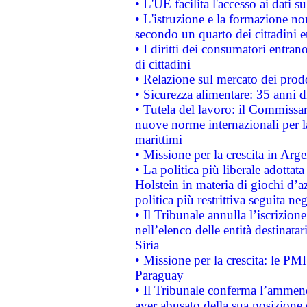
• L'UE facilita l'accesso ai dati s
• L'istruzione e la formazione n
secondo un quarto dei cittadini 
• I diritti dei consumatori entran
di cittadini
• Relazione sul mercato dei prodot
• Sicurezza alimentare: 35 anni d
• Tutela del lavoro: il Commissa
nuove norme internazionali per la 
marittimi
• Missione per la crescita in Arg
• La politica più liberale adott
Holstein in materia di giochi d’a
politica più restrittiva seguita ne
• Il Tribunale annulla l’iscrizion
nell’elenco delle entità destinatar
Siria
• Missione per la crescita: le PM
Paraguay
• Il Tribunale conferma l’ammenda
aver abusato della sua posizione