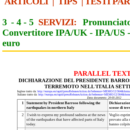
ARTICOLI
|
TIPS
|
TESTI PA
3
-
4
-
5
SERVIZI:
Pronunciato
Convertitore IPA/UK
-
IPA/US
euro
PARALLEL TEX
DICHIARAZIONE DEL PRESIDENTE BARROS
TERREMOTO NELL'ITALIA SET
Inglese tratto da:
http://europa.eu/rapid/pressReleasesAction.do?reference=MEMO/12/364&
Italiano tratto da:
http://europa.eu/rapid/pressReleasesAction.do?reference=MEMO/12/364
Data documento: 20-05-2012
1
Statement by President Barroso following the
Dichiarazion
earthquakes in northern Italy
scosse di ter
2
I wish to express my profound sadness at the news
Voglio esprim
of the earthquakes that have affected parts of Italy
provato alla 
today.
hanno colpito