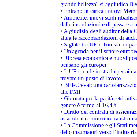
grande bellezza" si aggiudica l'O
• Entrano in carica i nuovi Memb
• Ambiente: nuovi studi ribadisco
dalle inondazioni e di passare a u
• A giudizio degli auditor della
attua le raccomandazioni di aud
• Siglato tra UE e Tunisia un part
• Un'agenda per il settore europe
• Ripresa economica e nuovi post
pensano gli europei
• L’UE scende in strada per aiutar
trovare un posto di lavoro
• BEI-Creval: una cartolarizzazio
alle PMI
• Giornata per la parità retributiv
genere è fermo al 16,4%
• Diritto dei contratti di assicura
ostacoli al commercio transfronta
• La Commissione e gli Stati mem
dei consumatori verso l’industria