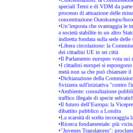
speciali Terni e di VDM da part
processo di attuazione delle misur
concentrazione Outokumpu/In
•Un’imposta che svantaggia le im
a società stabilite in un altro S
indiretta fondata sulla sede delle 
•Libera circolazione: la Commiss
dei cittadini UE in sei città
•Il Parlamento europeo vota sui di
•I cittadini europei si espongono
metà non sa che può chiamare i
•Dichiarazione della Commission
Svizzera sull'iniziativa "contro 
•Ambiente: consultazione pubblic
traffico illegale di specie selvatic
•Il futuro dell’Europa: la Vicep
dibattito pubblico a Londra
•La scarsità di scelta incoraggia l
•Ricerca fondamentale: più vicin
•"Juvenes Translatores": proclama