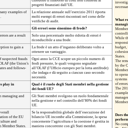
chiedono il rimborso di costi non connessi ai
investig
progetti finanziati dall’UE.
necessar
many examples of
La relazione annuale sull’esercizio 2011 riporta
.
molti esempi di errori riscontrati nel corso delle
What ro
verifiche di audit.
managi
Gli errori sono sinonimo di frode?
Member 
control
rrors are a result
Solo una percentuale molto ridotta di errori è
While t
riconducibile a una frode.
responsi
eption to gain a
La frode è un atto d’inganno deliberato volto a
budget,
ottenere un vantaggio.
cohesio
States.
f suspected frauds
Ogni anno la CCE scopre un piccolo numero di
The rem
o OLAF (the Union’s
frodi presunte, le quali vengono segnalate
by the 
gates and follows-
all’OLAF (l’Ufficio europeo per la lotta antifrode)
Member 
che indaga e dà seguito a ciascun caso secondo
to opera
necessità.
systems 
of errors
s play in
Qual è il ruolo degli Stati membri nella gestione
The 201
dei fondi UE?
example
in managing and
Gli Stati membri svolgono un ruolo fondamentale
managem
nella gestione e nel controllo dell’80% dei fondi
Member 
UE.
verall
Se la responsabilità globale dell’esecuzione del
Does th
tation of the EU
bilancio UE incombe alla Commissione, la spesa
perform
culture and
concernente l’agricoltura e la coesione è gestita in
No comp
th Member States.
maniera concorrente con gli Stati membri.