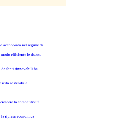
no accoppiato nel regime di
modo efficiente le risorse
a da fonti rinnovabili ha
escita sostenibile
crescere la competitività
e la ripresa economica
a