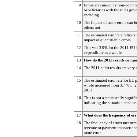
9
Errors are caused by non-compli
beneficiaries with the rules gov
spending.
10
The impact of some errors can be
others not.
11
The estimated error rate reflects 
impact of quantifiable errors.
12
This was 3.9% for the 2011 EU 
expenditure as a whole.
13
How do the 2011 results compa
14
The 2011 audit results are very 
15
The estimated error rate for EU 
whole increased from 3.7 % in 2
2011.
16
This is not a statistically signifi
indicating the situation remains 
17
What does the frequency of err
18
The frequency of errors measure
revenue or payment transactions
more error.