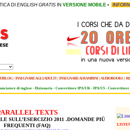
TICA DI
ENGLISH GRATIS
IN
VERSIONE MOBILE
•
INFORM
TIBLOG
|
INSEGNARE AGLI ADULTI
|
INSEGNARE AI BAMBINI
|
AUDIOBOOKS
|
RI
unciatore di inglese -
Dizionario -
Convertitore IPA/UK
-
IPA/US
-
Convertitore 
PARALLEL TEXTS
E SULL’ESERCIZIO 2011 .DOMANDE PIÙ
LISTE
FREQUENTI (FAQ)