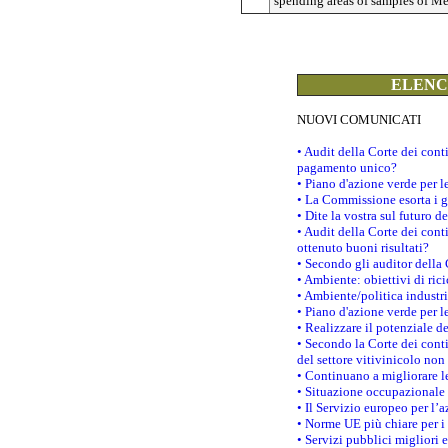
spending areas of samples of Me
ELENCO
NUOVI COMUNICATI
• Audit della Corte dei con
pagamento unico?
• Piano d'azione verde per 
• La Commissione esorta i go
• Dite la vostra sul futuro 
• Audit della Corte dei cont
ottenuto buoni risultati?
• Secondo gli auditor della
• Ambiente: obiettivi di ric
• Ambiente/politica industria
• Piano d'azione verde per l
• Realizzare il potenziale d
• Secondo la Corte dei conti
del settore vitivinicolo no
• Continuano a migliorare l
• Situazione occupazionale 
• Il Servizio europeo per l’
• Norme UE più chiare per 
• Servizi pubblici migliori 