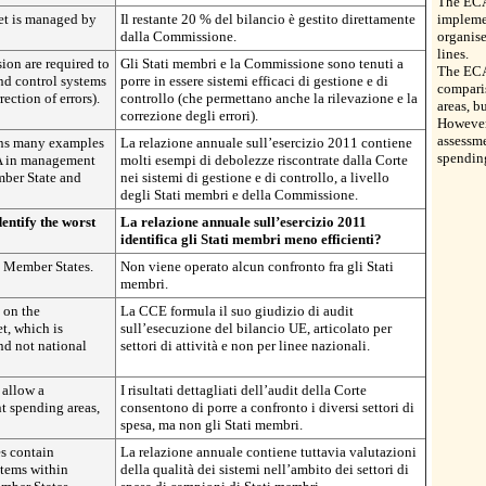
The ECA 
et is managed by
Il restante 20 % del bilancio è gestito direttamente
impleme
dalla Commissione.
organise
lines.
on are required to
Gli Stati membri e la Commissione sono tenuti a
The ECA’
nd control systems
porre in essere sistemi efficaci di gestione e di
compari
ection of errors).
controllo (che permettano anche la rilevazione e la
areas, b
correzione degli errori).
However
assessme
ns many examples
La relazione annuale sull’esercizio 2011 contiene
spending
A in management
molti esempi di debolezze riscontrate dalla Corte
mber State and
nei sistemi di gestione e di controllo, a livello
degli Stati membri e della Commissione.
entify the worst
La relazione annuale sull’esercizio 2011
identifica gli Stati membri meno efficienti?
 Member States.
Non viene operato alcun confronto fra gli Stati
membri.
 on the
La CCE formula il suo giudizio di audit
t, which is
sull’esecuzione del bilancio UE, articolato per
nd not national
settori di attività e non per linee nazionali.
 allow a
I risultati dettagliati dell’audit della Corte
t spending areas,
consentono di porre a confronto i diversi settori di
spesa, ma non gli Stati membri.
s contain
La relazione annuale contiene tuttavia valutazioni
stems within
della qualità dei sistemi nell’ambito dei settori di