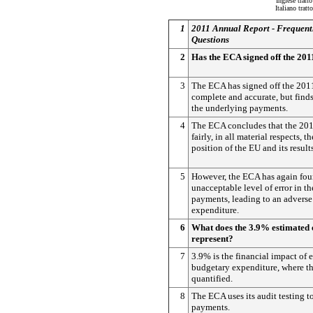
Inglese tratt
Italiano trat
1
2011 Annual Report - Frequent
Questions
2
Has the ECA signed off the 201
3
The ECA has signed off the 201
complete and accurate, but finds
the underlying payments.
4
The ECA concludes that the 201
fairly, in all material respects, t
position of the EU and its results
5
However, the ECA has again fou
unacceptable level of error in t
payments, leading to an advers
expenditure.
6
What does the 3.9% estimated 
represent?
7
3.9% is the financial impact of e
budgetary expenditure, where th
quantified.
8
The ECA uses its audit testing to
payments.