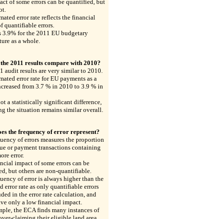
ct of some errors can be quantified, but
ot.
mated error rate reflects the financial
f quantifiable errors.
s 3.9% for the 2011 EU budgetary
ure as a whole.
the 2011 results compare with 2010?
 audit results are very similar to 2010.
mated error rate for EU payments as a
creased from 3.7 % in 2010 to 3.9 % in
ot a statistically significant difference,
ng the situation remains similar overall.
es the frequency of error represent?
uency of errors measures the proportion
ue or payment transactions containing
ore error.
ncial impact of some errors can be
ed, but others are non-quantifiable.
uency of error is always higher than the
d error rate as only quantifiable errors
uded in the error rate calculation, and
e only a low financial impact.
mple, the ECA finds many instances of
over-claiming their eligible land area,