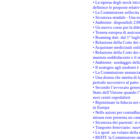
• La ripresa degli stock it
definisce le proposte relativ
• La Commissione sollecita 
• Sicurezza stradale - Una 
• Ambiente: disponibili 239
• Un nuovo corso per la dif
• Tessera europea di assicur
• Roaming dati: dal 1° lugli
• Relazione della Corte dei 
• Acquistare medicinali onl
• Relazione della Corte dei 
maniera soddisfacente e il s
• Ambiente: sondaggio della
• Il sostegno agli studenti 
• La Commissione annuncia u
• Una donna che smetta di la
periodo successivo al parto 
• Secondo l’avvocato genera
Stato dell’Unione quando l’i
suoi centri ospedalieri
• Ripristinare la fiducia ne
in Europa
• Nelle azioni per contraffa
misura esso presenta un cara
• Sicurezza dei pazienti: si 
• Trasporto ferroviario: nuov
• Lo sport: un volano della 
• REFIT: la Commissione sne