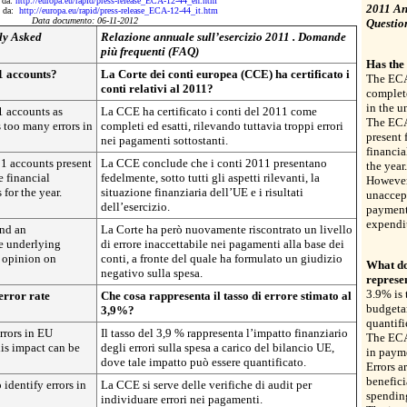
o da:
http://europa.eu/rapid/press-release_ECA-12-44_en.htm
2011 An
to da:
http://europa.eu/rapid/press-release_ECA-12-44_it.htm
Data documento: 06-11-2012
Questio
ly Asked
Relazione annuale sull’esercizio 2011 . Domande
più frequenti (FAQ)
Has the
1 accounts?
La Corte dei conti europea (CCE) ha certificato i
The ECA
conti relativi al 2011?
complete
in the 
1 accounts as
La CCE ha certificato i conti del 2011 come
The ECA
 too many errors in
completi ed esatti, rilevando tuttavia troppi errori
present f
nei pagamenti sottostanti.
financia
1 accounts present
La CCE conclude che i conti 2011 presentano
the year.
he financial
fedelmente, sotto tutti gli aspetti rilevanti, la
However
 for the year.
situazione finanziaria dell’UE e i risultati
unaccept
dell’esercizio.
payments
expendi
nd an
La Corte ha però nuovamente riscontrato un livello
he underlying
di errore inaccettabile nei pagamenti alla base dei
e opinion on
conti, a fronte del quale ha formulato un giudizio
What do
negativo sulla spesa.
represe
3.9% is 
error rate
Che cosa rappresenta il tasso di errore stimato al
budgetar
3,9%?
quantifi
rrors in EU
Il tasso del 3,9 % rappresenta l’impatto finanziario
The ECA 
is impact can be
degli errori sulla spesa a carico del bilancio UE,
in paym
dove tale impatto può essere quantificato.
Errors a
benefici
 identify errors in
La CCE si serve delle verifiche di audit per
spendin
individuare errori nei pagamenti.