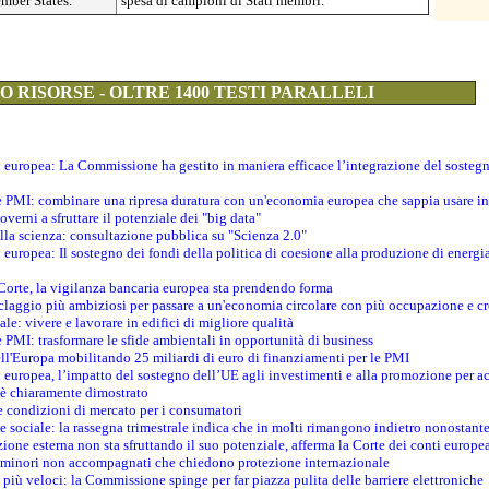
mber States.
spesa di campioni di Stati membri.
 RISORSE - OLTRE 1400 TESTI PARALLELI
ti europea: La Commissione ha gestito in maniera efficace l’integrazione del sosteg
le PMI: combinare una ripresa duratura con un'economia europea che sappia usare in 
verni a sfruttare il potenziale dei "big data"
della scienza: consultazione pubblica su "Scienza 2.0"
i europea: Il sostegno dei fondi della politica di coesione alla produzione di energi
 Corte, la vigilanza bancaria europea sta prendendo forma
iclaggio più ambiziosi per passare a un'economia circolare con più occupazione e cr
le: vivere e lavorare in edifici di migliore qualità
e PMI: trasformare le sfide ambientali in opportunità di business
ell'Europa mobilitando 25 miliardi di euro di finanziamenti per le PMI
 europea, l’impatto del sostegno dell’UE agli investimenti e alla promozione per ac
n è chiaramente dimostrato
e condizioni di mercato per i consumatori
e sociale: la rassegna trimestrale indica che in molti rimangono indietro nonostant
azione esterna non sta sfruttando il suo potenziale, afferma la Corte dei conti europe
i minori non accompagnati che chiedono protezione internazionale
e più veloci: la Commissione spinge per far piazza pulita delle barriere elettroniche