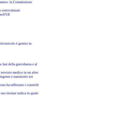
erraneo: la Commissione
o sottovalutati
 nell'UE
itivinicolo è gestito in
e fasi della gravidanza e al
 servizio medico in un altro
ingente e transitorio nei
one ha rafforzato i controlli
suo titolare indica in quale