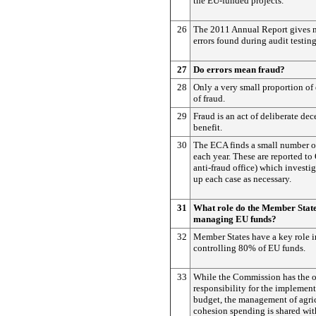
the EU-funded projects.
26
The 2011 Annual Report gives 
errors found during audit testing
27
Do errors mean fraud?
28
Only a very small proportion of e
of fraud.
29
Fraud is an act of deliberate dec
benefit.
30
The ECA finds a small number o
each year. These are reported t
anti-fraud office) which investi
up each case as necessary.
31
What role do the Member State
managing EU funds?
32
Member States have a key role 
controlling 80% of EU funds.
33
While the Commission has the o
responsibility for the implemen
budget, the management of agri
cohesion spending is shared wi