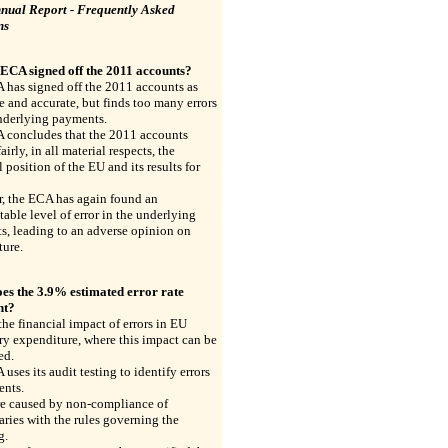
nual Report - Frequently Asked
ns
 ECA signed off the 2011 accounts?
 has signed off the 2011 accounts as
 and accurate, but finds too many errors
underlying payments.
 concludes that the 2011 accounts
airly, in all material respects, the
l position of the EU and its results for
, the ECA has again found an
able level of error in the underlying
, leading to an adverse opinion on
ture.
es the 3.9% estimated error rate
nt?
the financial impact of errors in EU
y expenditure, where this impact can be
ed.
uses its audit testing to identify errors
ents.
re caused by non-compliance of
aries with the rules governing the
g.