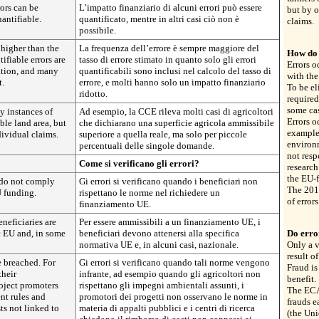
ors can be
L’impatto finanziario di alcuni errori può essere
but by o
antifiable.
quantificato, mentre in altri casi ciò non è
claims.
possibile.
 higher than the
La frequenza dell’errore è sempre maggiore del
How do 
ifiable errors are
tasso di errore stimato in quanto solo gli errori
Errors o
lation, and many
quantificabili sono inclusi nel calcolo del tasso di
with the
t.
errore, e molti hanno solo un impatto finanziario
To be el
ridotto.
required
some cas
y instances of
Ad esempio, la CCE rileva molti casi di agricoltori
Errors o
ble land area, but
che dichiarano una superficie agricola ammissibile
example
dividual claims.
superiore a quella reale, ma solo per piccole
environ
percentuali delle singole domande.
not resp
Come si verificano gli errori?
research
the EU-f
 do not comply
Gi errori si verificano quando i beneficiari non
The 201
U funding.
rispettano le norme nel richiedere un
of error
finanziamento UE.
neficiaries are
Per essere ammissibili a un finanziamento UE, i
c EU and, in some
beneficiari devono attenersi alla specifica
Do erro
normativa UE e, in alcuni casi, nazionale.
Only a v
result of
e breached. For
Gi errori si verificano quando tali norme vengono
Fraud is
their
infrante, ad esempio quando gli agricoltori non
benefit.
oject promoters
rispettano gli impegni ambientali assunti, i
The ECA
nt rules and
promotori dei progetti non osservano le norme in
frauds e
ts not linked to
materia di appalti pubblici e i centri di ricerca
(the Uni