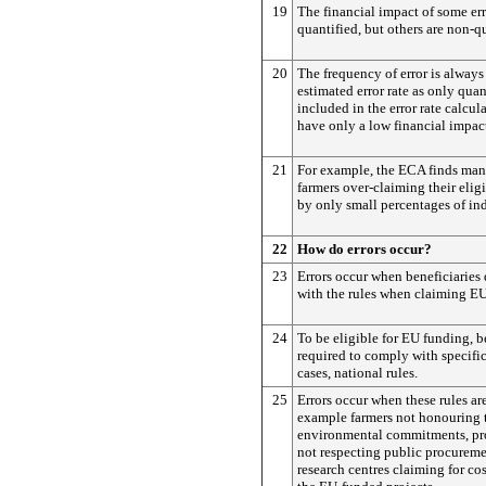
19
The financial impact of some err
quantified, but others are non-qu
20
The frequency of error is always
estimated error rate as only quant
included in the error rate calcu
have only a low financial impac
21
For example, the ECA finds man
farmers over-claiming their eligi
by only small percentages of in
22
How do errors occur?
23
Errors occur when beneficiaries
with the rules when claiming E
24
To be eligible for EU funding, be
required to comply with specifi
cases, national rules.
25
Errors occur when these rules ar
example farmers not honouring 
environmental commitments, pr
not respecting public procureme
research centres claiming for cos