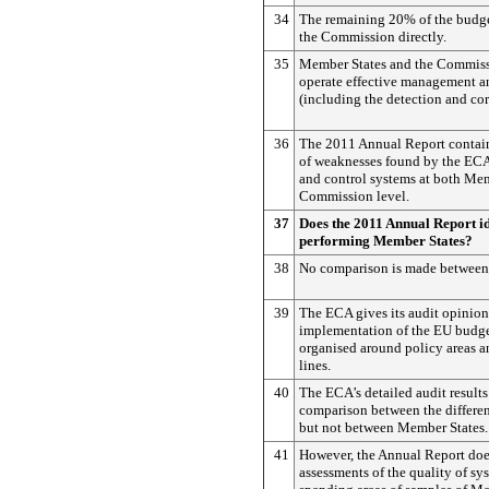
34
The remaining 20% of the budg
the Commission directly.
35
Member States and the Commissi
operate effective management a
(including the detection and corr
36
The 2011 Annual Report contai
of weaknesses found by the EC
and control systems at both Me
Commission level.
37
Does the 2011 Annual Report id
performing Member States?
38
No comparison is made between
39
The ECA gives its audit opinion
implementation of the EU budge
organised around policy areas a
lines.
40
The ECA’s detailed audit results
comparison between the differen
but not between Member States.
41
However, the Annual Report doe
assessments of the quality of sy