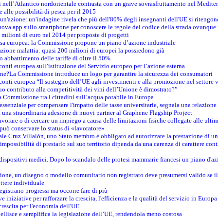
tici nell’Atlantico nordorientale contrasta con un grave sovrasfruttamento nel Medit
e alle possibilità di pesca per il 2015
un'azione: un'indagine rivela che più dell'80% degli insegnanti dell'UE si ritengon
nuova app sullo smartphone per conoscere le regole del codice della strada ovunque
 milioni di euro nel 2014 per proposte di progetti
esa europea: la Commissione propone un piano d’azione industriale
azione malattia: quasi 200 milioni di europei la possiedono già
o abbattimento delle tariffe di oltre il 50%
conti europea sull’istituzione del Servizio europeo per l’azione esterna
ine?La Commissione introduce un logo per garantire la sicurezza dei consumatori
conti europea “Il sostegno dell’UE agli investimenti e alla promozione nel settore v
uo contributo alla competitività dei vini dell’Unione è dimostrato?”
 Commissione tra i cittadini sull’acqua potabile in Europa
è essenziale per compensare l'impatto delle tasse universitarie, segnala una relazione
na straordinaria adesione di nuovi partner al Graphene Flagship Project
vorare o di cercare un impiego a causa delle limitazioni fisiche collegate alle ultim
può conservare lo status di «lavoratore»
le Cruz Villalón, uno Stato membro è obbligato ad autorizzare la prestazione di un
mpossibilità di prestarlo sul suo territorio dipenda da una carenza di carattere cont
i dispositivi medici. Dopo lo scandalo delle protesi mammarie francesi un piano d'azi
zione, un disegno o modello comunitario non registrato deve presumersi valido se il 
ttere individuale
registrano progressi ma occorre fare di più
e iniziative per rafforzare la crescita, l'efficienza e la qualità del servizio in Europa
crescita per l'economia dell'UE
llisce e semplifica la legislazione dell’UE, rendendola meno costosa