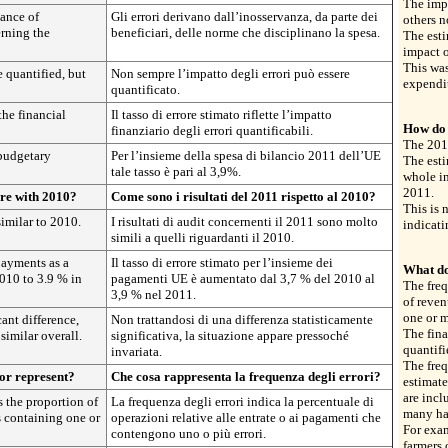
The impa
ance of
Gli errori derivano dall’inosservanza, da parte dei
others n
erning the
beneficiari, delle norme che disciplinano la spesa.
The esti
impact o
This wa
 quantified, but
Non sempre l’impatto degli errori può essere
expendit
quantificato.
the financial
Il tasso di errore stimato riflette l’impatto
How do 
finanziario degli errori quantificabili.
The 2011
budgetary
Per l’insieme della spesa di bilancio 2011 dell’UE
The esti
tale tasso è pari al 3,9%.
whole in
2011.
re with 2010?
Come sono i risultati del 2011 rispetto al 2010?
This is n
similar to 2010.
I risultati di audit concernenti il 2011 sono molto
indicati
simili a quelli riguardanti il 2010.
payments as a
Il tasso di errore stimato per l’insieme dei
What do
010 to 3.9 % in
pagamenti UE è aumentato dal 3,7 % del 2010 al
The freq
3,9 % nel 2011.
of reven
one or m
cant difference,
Non trattandosi di una differenza statisticamente
The fina
similar overall.
significativa, la situazione appare pressoché
quantifi
invariata.
The freq
or represent?
Che cosa rappresenta la frequenza degli errori?
estimate
are incl
s the proportion of
La frequenza degli errori indica la percentuale di
many hav
 containing one or
operazioni relative alle entrate o ai pagamenti che
For exa
contengono uno o più errori.
farmers 