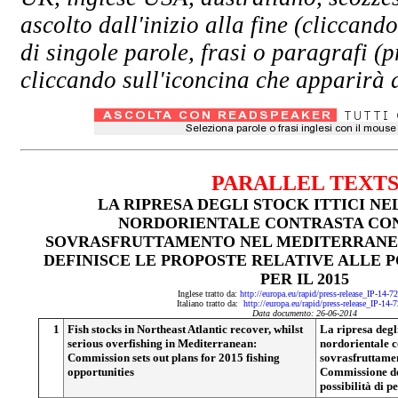
ascolto dall'inizio alla fine (clicc
di singole parole, frasi o paragrafi (
cliccando sull'iconcina che apparirà a
PARALLEL TEXT
LA RIPRESA DEGLI STOCK ITTICI N
NORDORIENTALE CONTRASTA CON
SOVRASFRUTTAMENTO NEL MEDITERRANE
DEFINISCE LE PROPOSTE RELATIVE ALLE P
PER IL 2015
Inglese tratto da:
http://europa.eu/rapid/press-release_IP-14-
Italiano tratto da:
http://europa.eu/rapid/press-release_IP-14-
Data documento: 26-06-2014
1
Fish stocks in Northeast Atlantic recover, whilst
La ripresa degli
serious overfishing in Mediterranean:
nordorientale c
Commission sets out plans for 2015 fishing
sovrasfruttame
opportunities
Commissione def
possibilità di p