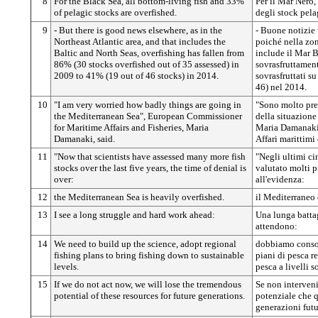
8
For the Black Sea, all bottom-living fish and 33%
Per il Mar Nero, 
of pelagic stocks are overfished.
degli stock pela
9
- But there is good news elsewhere, as in the
- Buone notizie 
Northeast Atlantic area, and that includes the
poiché nella zon
Baltic and North Seas, overfishing has fallen from
include il Mar B
86% (30 stocks overfished out of 35 assessed) in
sovrasfruttament
2009 to 41% (19 out of 46 stocks) in 2014.
sovrasfruttati s
46) nel 2014.
10
"I am very worried how badly things are going in
"Sono molto pre
the Mediterranean Sea", European Commissioner
della situazione
for Maritime Affairs and Fisheries, Maria
Maria Damanaki,
Damanaki, said.
Affari marittimi 
11
"Now that scientists have assessed many more fish
"Negli ultimi ci
stocks over the last five years, the time of denial is
valutato molti p
over:
all'evidenza:
12
the Mediterranean Sea is heavily overfished.
il Mediterraneo 
13
I see a long struggle and hard work ahead:
Una lunga batta
attendono:
14
We need to build up the science, adopt regional
dobbiamo consoli
fishing plans to bring fishing down to sustainable
piani di pesca re
levels.
pesca a livelli s
15
If we do not act now, we will lose the tremendous
Se non interven
potential of these resources for future generations.
potenziale che q
generazioni futu