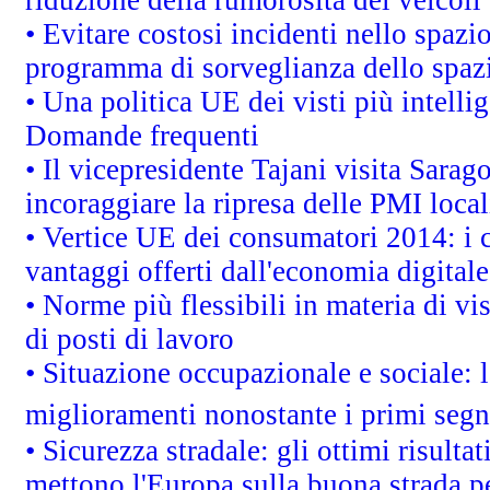
riduzione della rumorosità dei veicoli
• Evitare costosi incidenti nello spazi
programma di sorveglianza dello spazi
• Una politica UE dei visti più intelli
Domande frequenti
• Il vicepresidente Tajani visita Sarag
incoraggiare la ripresa delle PMI local
• Vertice UE dei consumatori 2014: i 
vantaggi offerti dall'economia digitale
• Norme più flessibili in materia di vis
di posti di lavoro
• Situazione occupazionale e sociale: l
miglioramenti nonostante i primi segna
• Sicurezza stradale: gli ottimi risult
mettono l'Europa sulla buona strada per