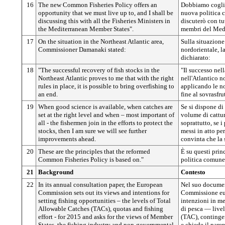
16
The new Common Fisheries Policy offers an
Dobbiamo coglier
opportunity that we must live up to, and I shall be
nuova politica c
discussing this with all the Fisheries Ministers in
discuterò con tut
the Mediterranean Member States".
membri del Medi
17
On the situation in the Northeast Atlantic area,
Sulla situazione
Commissioner Damanaki stated:
nordorientale, 
dichiarato:
18
"The successful recovery of fish stocks in the
"Il successo nell
Northeast Atlantic proves to me that with the right
nell'Atlantico n
rules in place, it is possible to bring overfishing to
applicando le n
an end.
fine al sovrasfr
19
When good science is available, when catches are
Se si dispone di d
set at the right level and when – most important of
volume di cattur
all - the fishermen join in the efforts to protect the
soprattutto, se i
stocks, then I am sure we will see further
messi in atto pe
improvements ahead.
convinta che la 
20
These are the principles that the reformed
È su questi princ
Common Fisheries Policy is based on."
politica comune 
21
Background
Contesto
22
In its annual consultation paper, the European
Nel suo documen
Commission sets out its views and intentions for
Commissione eur
setting fishing opportunities – the levels of Total
intenzioni in mer
Allowable Catches (TACs), quotas and fishing
di pesca — livell
effort - for 2015 and asks for the views of Member
(TAC), contingen
States, the fishing industry and non-governmental
e chiede il parer