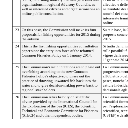
organisations in regional Advisory Councils, as
alieutico e dell
well as interested citizens and organisations via an
nell'ambito dei 
online public consultation.
nonché dei citta
interessate tram
online.
23
On this basis, the Commission will make its firm
Su tale base, l
proposals for fishing opportunities for 2015 during
proposte concrete
the autumn.
2015.
24
This is the first fishing opportunities consultation
Si tratta del p
paper since the entry into force of the reformed
sulle possibilità
Common Fisheries Policy on 1 January 2014.
vigore della nuo
1º gennaio 2014
25
The Commission's main intentions are to phase out
La Commissione
overfishing according to the new Common
progressivamente
Fisheries Policy's objective, to phase out the
all'obiettivo de
practice of throwing unwanted fish back into the
pesca, nonché la 
water and to give decision-making power back to
catture indesider
regional stakeholders.
decisionale agli
26
The Commission relies heavily on scientific
La Commissione 
advice provided by the International Council for
scientifici form
the Exploration of the Sea (ICES), the Scientific,
per l’esplorazio
Technical and Economic Committee for Fisheries
scientifico, tec
(STECF) and other independent bodies.
(CSTEP) e da alt