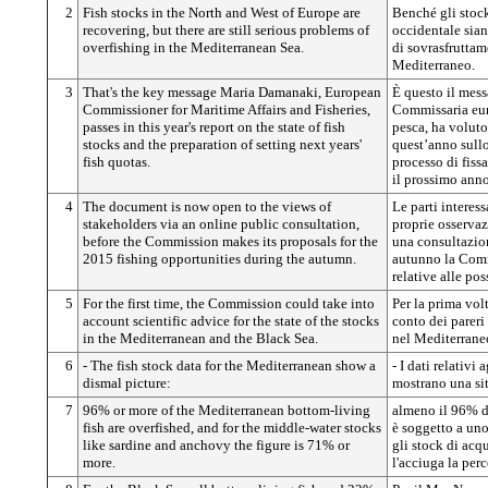
2
Fish stocks in the North and West of Europe are
Benché gli stock
recovering, but there are still serious problems of
occidentale sian
overfishing in the Mediterranean Sea.
di sovrasfrutta
Mediterraneo.
3
That's the key message Maria Damanaki, European
È questo il mes
Commissioner for Maritime Affairs and Fisheries,
Commissaria euro
passes in this year's report on the state of fish
pesca, ha voluto
stocks and the preparation of setting next years'
quest’anno sullo 
fish quotas.
processo di fiss
il prossimo anno
4
The document is now open to the views of
Le parti interes
stakeholders via an online public consultation,
proprie osserva
before the Commission makes its proposals for the
una consultazio
2015 fishing opportunities during the autumn.
autunno la Comm
relative alle pos
5
For the first time, the Commission could take into
Per la prima vol
account scientific advice for the state of the stocks
conto dei pareri 
in the Mediterranean and the Black Sea.
nel Mediterrane
6
- The fish stock data for the Mediterranean show a
- I dati relativi
dismal picture:
mostrano una sit
7
96% or more of the Mediterranean bottom-living
almeno il 96% d
fish are overfished, and for the middle-water stocks
è soggetto a uno
like sardine and anchovy the figure is 71% or
gli stock di acq
more.
l'acciuga la per