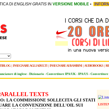
TICA DI
ENGLISH GRATIS
IN
VERSIONE MOBILE
•
INFORM
TIBLOG
|
INSEGNARE AGLI ADULTI
|
INSEGNARE AI BAMBINI
|
AUDIOBOOKS
|
RI
unciatore di inglese -
Dizionario -
Convertitore IPA/UK
-
IPA/US
-
Convertitore 
PARALLEL TEXTS
O: LA COMMISSIONE SOLLECITA GLI STATI
LISTE
ARE LA CONVENZIONE DELL'OIL SUI