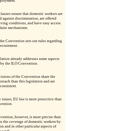
mployment.
clauses ensure that domestic workers are
d against discrimination, are offered
iving conditions, and have easy access
laint mechanisms.
 the Convention sets out rules regarding
recruitment.
lation already addresses some aspects
 by the ILO Convention.
isions of the Convention share the
roach than this legislation and are
consistent.
issues, EU law is more protective than
vention.
ention, however, is more precise than
n the coverage of domestic workers by
ion and in other particular aspects of
c work.