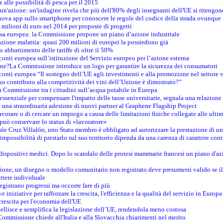
e alle possibilità di pesca per il 2015
un'azione: un'indagine rivela che più dell'80% degli insegnanti dell'UE si ritengon
nuova app sullo smartphone per conoscere le regole del codice della strada ovunque
 milioni di euro nel 2014 per proposte di progetti
esa europea: la Commissione propone un piano d’azione industriale
azione malattia: quasi 200 milioni di europei la possiedono già
o abbattimento delle tariffe di oltre il 50%
conti europea sull’istituzione del Servizio europeo per l’azione esterna
ine?La Commissione introduce un logo per garantire la sicurezza dei consumatori
conti europea “Il sostegno dell’UE agli investimenti e alla promozione nel settore v
uo contributo alla competitività dei vini dell’Unione è dimostrato?”
 Commissione tra i cittadini sull’acqua potabile in Europa
è essenziale per compensare l'impatto delle tasse universitarie, segnala una relazione
na straordinaria adesione di nuovi partner al Graphene Flagship Project
vorare o di cercare un impiego a causa delle limitazioni fisiche collegate alle ultim
può conservare lo status di «lavoratore»
le Cruz Villalón, uno Stato membro è obbligato ad autorizzare la prestazione di un
mpossibilità di prestarlo sul suo territorio dipenda da una carenza di carattere cont
i dispositivi medici. Dopo lo scandalo delle protesi mammarie francesi un piano d'azi
zione, un disegno o modello comunitario non registrato deve presumersi valido se il 
ttere individuale
registrano progressi ma occorre fare di più
e iniziative per rafforzare la crescita, l'efficienza e la qualità del servizio in Europa
crescita per l'economia dell'UE
llisce e semplifica la legislazione dell’UE, rendendola meno costosa
Commissione chiede all'Italia e alla Slovacchia chiarimenti nel merito