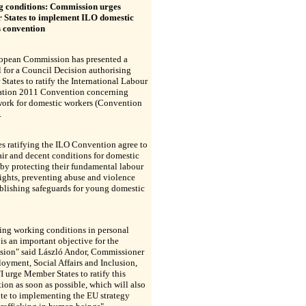
 conditions: Commission urges
States to implement ILO domestic
 convention
opean Commission has presented a
 for a Council Decision authorising
tates to ratify the International Labour
ation 2011 Convention concerning
work for domestic workers (Convention
.
s ratifying the ILO Convention agree to
air and decent conditions for domestic
by protecting their fundamental labour
rights, preventing abuse and violence
blishing safeguards for young domestic
ing working conditions in personal
 is an important objective for the
ion" said László Andor, Commissioner
oyment, Social Affairs and Inclusion,
I urge Member States to ratify this
on as soon as possible, which will also
te to implementing the EU strategy