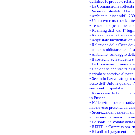
definisce le proposte relativ
• La Commissione sollecita 
• Sicurezza stradale - Una 
• Ambiente: disponibili 239
• Un nuovo corso per la dif
• Tessera europea di assicur
• Roaming dati: dal 1° lugli
• Relazione della Corte dei 
• Acquistare medicinali onl
• Relazione della Corte dei 
maniera soddisfacente e il s
• Ambiente: sondaggio della
• Il sostegno agli studenti 
• La Commissione annuncia u
• Una donna che smetta di la
periodo successivo al parto 
• Secondo l’avvocato genera
Stato dell’Unione quando l’i
suoi centri ospedalieri
• Ripristinare la fiducia ne
in Europa
• Nelle azioni per contraffa
misura esso presenta un cara
• Sicurezza dei pazienti: si 
• Trasporto ferroviario: nuov
• Lo sport: un volano della 
• REFIT: la Commissione sne
• Ritardi nei pagamenti: la 