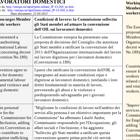
AVORATORI DOMESTICI
Working
to da:
http://europa.eu/rapid/press-release_IP-13-264_en.htm
Member 
tto da:
http://europa.eu/rapid/press-release_IP-13-264_it.htm
workers
Data documento: 21-03-2013
ion urges Member
Condizioni di lavoro: la Commissione sollecita
tic workers
gli Stati membri ad attuare la convenzione
The Eur
dell'OIL sui lavoratori domestici
proposal
resented a
La Commissione europea ha presentato una
Member S
 authorising
proposta di decisione del Consiglio che autorizza
Organis
rnational Labour
gli Stati membri a ratificare la convenzione del
decent 
concerning decent
2011 dell'Organizzazione internazionale del lavoro
No.189)
vention No.189).
sul lavoro dignitoso per i lavoratori domestici
(Convenzione n.189).
Countrie
vention agree to
I paesi che ratificano la convenzione dell'OIL si
ensure f
s for domestic
impegnano ad assicurare condizioni eque e
workers 
damental labour
dignitose ai lavoratori domestici, tutelando i loro
related 
 and violence and
diritti fondamentali in materia di lavoro,
and esta
ng domestic
prevenendo gli abusi e le violenze e
workers.
predisponendo salvaguardie per i giovani
lavoratori domestici.
"Improv
in personal
"Migliorare le condizioni di lavoro nell'ambito dei
services
e for the
servizi alla persona è un obiettivo importante per la
Commiss
, Commissioner for
Commissione" ha affermato László Andor,
for Empl
Inclusion, adding
Commissario responsabile per l'Occupazione, gli
adding "
this Convention as
affari sociali e l'inclusione, e ha aggiunto
Conventi
o contribute to
"Sollecito gli Stati membri a ratificare questa
contribu
ainst trafficking
convenzione quanto prima poiché ciò servirà