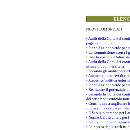
ELENCO
NUOVI COMUNICATI
• Audit della Corte dei con
pagamento unico?
• Piano d'azione verde per 
• La Commissione esorta i go
• Dite la vostra sul futuro 
• Audit della Corte dei cont
ottenuto buoni risultati?
• Secondo gli auditor della
• Ambiente: obiettivi di ric
• Ambiente/politica industria
• Piano d'azione verde per l
• Realizzare il potenziale d
• Secondo la Corte dei conti
del settore vitivinicolo no
• Continuano a migliorare l
• Situazione occupazionale 
• Il Servizio europeo per l’
• Norme UE più chiare per 
• Servizi pubblici migliori 
• La ripresa degli stock it