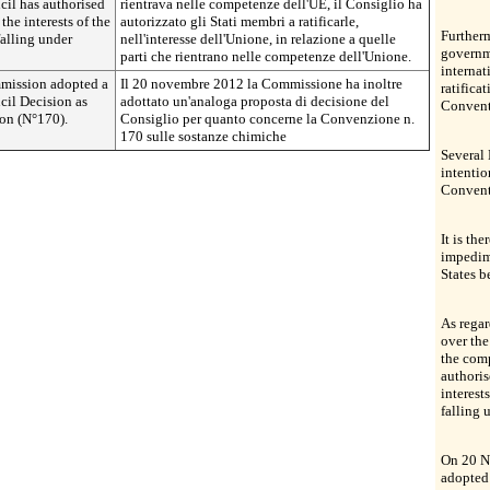
cil has authorised
rientrava nelle competenze dell'UE, il Consiglio ha
the interests of the
autorizzato gli Stati membri a ratificarle,
Furtherm
falling under
nell'interesse dell'Unione, in relazione a quelle
governm
parti che rientrano nelle competenze dell'Unione.
internat
mission adopted a
Il 20 novembre 2012 la Commissione ha inoltre
ratifica
cil Decision as
adottato un'analoga proposta di decisione del
Convent
on (N°170).
Consiglio per quanto concerne la Convenzione n.
170 sulle sostanze chimiche
Several 
intentio
Convent
It is th
impedime
States b
As rega
over the
the comp
authoris
interest
falling
On 20 N
adopted 