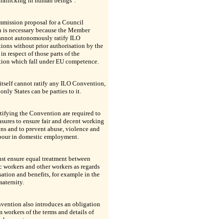
trafficking in human beings".
mission proposal for a Council
n is necessary because the Member
cannot autonomously ratify ILO
ons without prior authorisation by the
in respect of those parts of the
ion which fall under EU competence.
tself cannot ratify any ILO Convention,
only States can be parties to it.
atifying the Convention are required to
sures to ensure fair and decent working
ns and to prevent abuse, violence and
abour in domestic employment.
st ensure equal treatment between
 workers and other workers as regards
tion and benefits, for example in the
maternity.
vention also introduces an obligation
m workers of the terms and details of