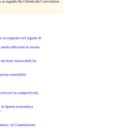
n as regards the Chemicals Convention
.
no accoppiato nel regime di
modo efficiente le risorse
a da fonti rinnovabili ha
escita sostenibile
crescere la competitività
e la ripresa economica
a
erraneo: la Commissione