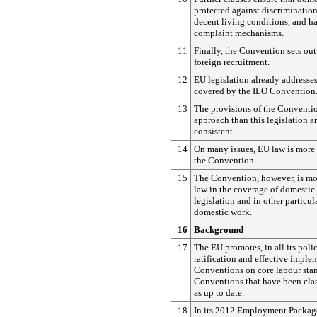
protected against discrimination
decent living conditions, and ha
complaint mechanisms.
11
Finally, the Convention sets out
foreign recruitment.
12
EU legislation already addresse
covered by the ILO Convention
13
The provisions of the Conventi
approach than this legislation a
consistent.
14
On many issues, EU law is more 
the Convention.
15
The Convention, however, is mo
law in the coverage of domestic
legislation and in other particul
domestic work.
16
Background
17
The EU promotes, in all its polic
ratification and effective imple
Conventions on core labour sta
Conventions that have been clas
as up to date.
18
In its 2012 Employment Packag