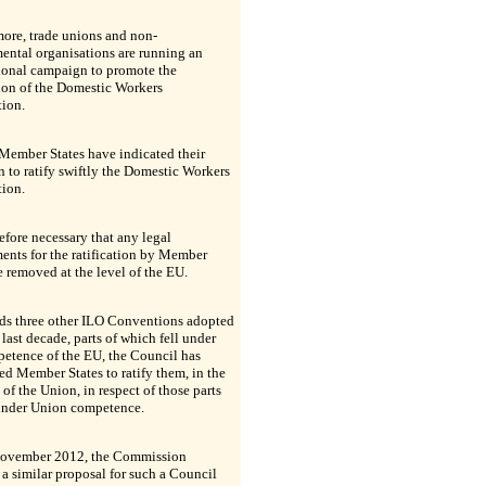
ore, trade unions and non-
ental organisations are running an
ional campaign to promote the
tion of the Domestic Workers
ion.
Member States have indicated their
n to ratify swiftly the Domestic Workers
ion.
erefore necessary that any legal
nts for the ratification by Member
e removed at the level of the EU.
rds three other ILO Conventions adopted
 last decade, parts of which fell under
etence of the EU, the Council has
ed Member States to ratify them, in the
s of the Union, in respect of those parts
 under Union competence.
ovember 2012, the Commission
a similar proposal for such a Council