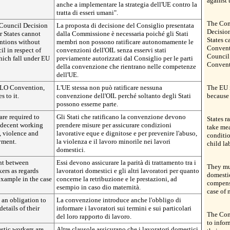
against 
anche a implementare la strategia dell'UE contro la
tratta di esseri umani".
The Com
 Council Decision
La proposta di decisione del Consiglio presentata
Decisio
r States cannot
dalla Commissione è necessaria poiché gli Stati
States 
ntions without
membri non possono ratificare autonomamente le
Conventi
il in respect of
convenzioni dell'OIL senza esservi stati
Council 
hich fall under EU
previamente autorizzati dal Consiglio per le parti
Convent
della convenzione che rientrano nelle competenze
dell'UE.
 ILO Convention,
L'UE stessa non può ratificare nessuna
The EU i
s to it.
convenzione dell'OIL perché soltanto degli Stati
because 
possono esserne parte.
are required to
Gli Stati che ratificano la convenzione devono
States r
d decent working
prendere misure per assicurare condizioni
take mea
, violence and
lavorative eque e dignitose e per prevenire l'abuso,
conditio
yment.
la violenza e il lavoro minorile nei lavori
child l
domestici.
nt between
Essi devono assicurare la parità di trattamento tra i
They mu
ers as regards
lavoratori domestici e gli altri lavoratori per quanto
domestic
example in the case
concerne la retribuzione e le prestazioni, ad
compensa
esempio in caso dio maternità.
case of 
 an obligation to
La convenzione introduce anche l'obbligo di
etails of their
informare i lavoratori sui termini e sui particolari
The Con
del loro rapporto di lavoro.
to infor
stic workers are
Altre clausole assicurano che i lavoratori domestici