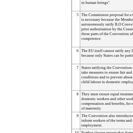
in human beings".
5
The Commission proposal for a
is necessary because the Membe
autonomously ratify ILO Conve
prior authorisation by the Counc
those parts of the Convention w
competence.
6
The EU itself cannot ratify any
because only States can be partie
7
States ratifying the Convention 
take measures to ensure fair an
conditions and to prevent abuse
child labour in domestic emplo
8
They must ensure equal treatme
domestic workers and other work
compensation and benefits, for 
of maternity.
9
The Convention also introduces
inform workers of the terms and d
employment.
10
Further clauses ensure that dome