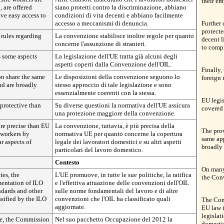
their e
, are offered
siano protetti contro la discriminazione, abbiano
ve easy access to
condizioni di vita decenti e abbiano facilmente
accesso a meccanismi di denuncia.
Further 
protecte
 rules regarding
La convenzione stabilisce inoltre regole per quanto
decent l
concerne l'assunzione di stranieri.
to comp
s some aspects
La legislazione dell'UE tratta già alcuni degli
.
aspetti coperti dalla Convenzione dell'OIL.
Finally,
on share the same
Le disposizioni della convenzione seguono lo
foreign 
nd are broadly
stesso approccio di tale legislazione e sono
essenzialmente coerenti con la stessa.
EU legis
protective than
Su diverse questioni la normativa dell'UE assicura
covered
una protezione maggiore della convenzione.
re precise than EU
La convenzione, tuttavia, è più precisa della
The prov
 workers by
normativa UE per quanto concerne la copertura
same app
ar aspects of
legale dei lavoratori domestici e su altri aspetti
broadly 
particolari del lavoro domestico.
Contesto
On many 
ies, the
L'UE promuove, in tutte le sue politiche, la ratifica
the Con
mentation of ILO
e l'effettiva attuazione delle convenzioni dell'OIL
ndards and other
sulle norme fondamentali del lavoro e di altre
sified by the ILO
convenzioni che l'OIL ha classificato quali
The Conv
aggiornate.
EU law i
legislat
e, the Commission
Nel suo pacchetto Occupazione del 2012 la
domesti