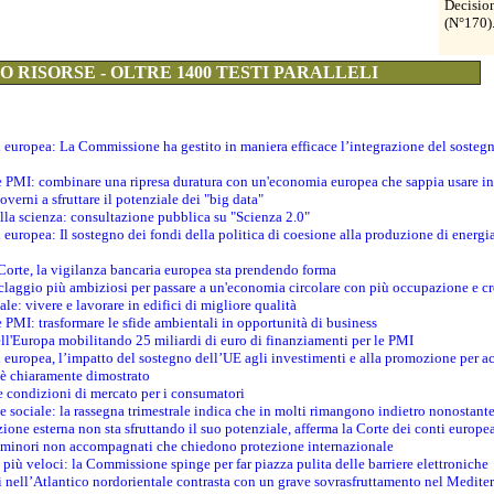
Decisio
(N°170)
 RISORSE - OLTRE 1400 TESTI PARALLELI
ti europea: La Commissione ha gestito in maniera efficace l’integrazione del sosteg
le PMI: combinare una ripresa duratura con un'economia europea che sappia usare in 
verni a sfruttare il potenziale dei "big data"
della scienza: consultazione pubblica su "Scienza 2.0"
i europea: Il sostegno dei fondi della politica di coesione alla produzione di energi
 Corte, la vigilanza bancaria europea sta prendendo forma
iclaggio più ambiziosi per passare a un'economia circolare con più occupazione e cr
le: vivere e lavorare in edifici di migliore qualità
e PMI: trasformare le sfide ambientali in opportunità di business
ell'Europa mobilitando 25 miliardi di euro di finanziamenti per le PMI
 europea, l’impatto del sostegno dell’UE agli investimenti e alla promozione per ac
n è chiaramente dimostrato
e condizioni di mercato per i consumatori
e sociale: la rassegna trimestrale indica che in molti rimangono indietro nonostant
azione esterna non sta sfruttando il suo potenziale, afferma la Corte dei conti europe
i minori non accompagnati che chiedono protezione internazionale
e più veloci: la Commissione spinge per far piazza pulita delle barriere elettroniche
tici nell’Atlantico nordorientale contrasta con un grave sovrasfruttamento nel Medit