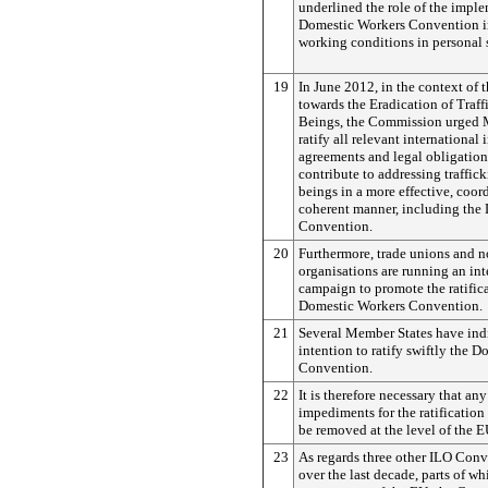
underlined the role of the imple
Domestic Workers Convention i
working conditions in personal 
19
In June 2012, in the context of 
towards the Eradication of Traf
Beings, the Commission urged 
ratify all relevant international 
agreements and legal obligation
contribute to addressing traffi
beings in a more effective, coor
coherent manner, including the
Convention.
20
Furthermore, trade unions and 
organisations are running an int
campaign to promote the ratifica
Domestic Workers Convention.
21
Several Member States have indi
intention to ratify swiftly the 
Convention.
22
It is therefore necessary that any
impediments for the ratificatio
be removed at the level of the E
23
As regards three other ILO Con
over the last decade, parts of wh