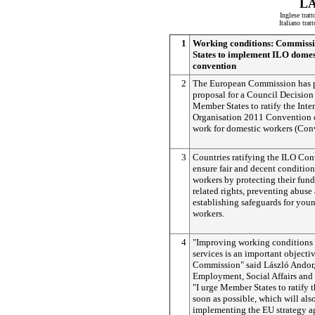
L
Inglese trat
Italiano tra
1
Working conditions: Commiss
States to implement ILO domes
convention
2
The European Commission has p
proposal for a Council Decision
Member States to ratify the Inte
Organisation 2011 Convention 
work for domestic workers (Con
3
Countries ratifying the ILO Con
ensure fair and decent condition
workers by protecting their fun
related rights, preventing abuse
establishing safeguards for you
workers.
4
"Improving working conditions 
services is an important objectiv
Commission" said László Andor
Employment, Social Affairs and 
"I urge Member States to ratify 
soon as possible, which will als
implementing the EU strategy ag