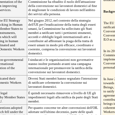
mentation of the
Commissione ha ribadito il ruolo dell'attuazione
n improving
della convenzione sui lavoratori domestici al fine
services.
di migliorare le condizioni di lavoro nell'ambito
Backgr
dei servizi alla persona.
the EU Strategy
Nel giugno 2012, nel contesto della strategia
The EU p
ficking in Human
dell'UE per l'eradicazione della tratta degli esseri
ratifica
Member States to
umani, la Commissione ha sollecitato gli Stati
Convent
instruments,
membri a ratificare tutti i pertinenti strumenti,
Conventi
s which will
accordi e obblighi legali internazionali atti a
ILO as u
cking in human
contribuire ad affrontare la piaga della tratta di
dinated and
esseri umani in modo più efficace, coordinato e
 Domestic Workers
coerente, compresa la convenzione sui lavoratori
In its 
domestici.
Commissi
impleme
non-governmental
I sindacati e le organizzazioni non governative
Convent
ernational
stanno inoltre portando avanti una campagna
personal
tion of the
internazionale per promuovere la ratifica della
convenzione sui lavoratori domestici.
cated their
Diversi Stati membri hanno segnalato l'intenzione
In June 
Domestic Workers
di ratificare celermente la convenzione sui
towards 
lavoratori domestici.
Beings,
to ratif
 legal
È quindi necessario rimuovere a livello di UE gli
agreemen
n by Member States
impedimenti legali alla ratifica da parte degli Stati
contribu
U.
membri.
beings i
ventions adopted
Per quanto concerne tre altre convenzioni dell'OIL
coheren
ich fell under the
adottate nell'ultimo decennio, parte delle quali
Workers