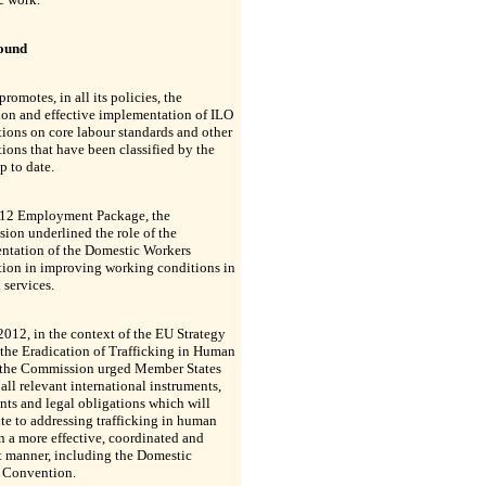
ound
romotes, in all its policies, the
tion and effective implementation of ILO
ions on core labour standards and other
ons that have been classified by the
p to date.
2012 Employment Package, the
on underlined the role of the
ntation of the Domestic Workers
ion in improving working conditions in
 services.
2012, in the context of the EU Strategy
the Eradication of Trafficking in Human
 the Commission urged Member States
y all relevant international instruments,
ts and legal obligations which will
te to addressing trafficking in human
n a more effective, coordinated and
t manner, including the Domestic
 Convention.