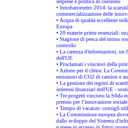
imprese e politica di coesione
• Innobarometro 2014: la scarsità 
commercializzazione delle innov
• Acqua di qualità eccellente nel
Europa
• 20 materie prime essenziali: una
• Stagione di pesca del tonno ros
controllo
• La carenza d'informazioni, un fr
dell'UE
• Proclamati i vincitori della p
• Azione per il clima: La Commiss
emissioni di CO2 di camion e a
• La gestione dei regimi di scamb
interessi finanziari dell'UE - sos
• Tre progetti vincono la Sfida e
premio per l’innovazione sociale
• Tempo di vacanze: consigli util
• La Commissione europea dovrebb
dallo sviluppo del Sistema d'info
e spese in eccesso in futuri proget