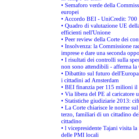
• Semaforo verde della Commission
europei
• Accordo BEI - UniCredit: 700 m
• Quadro di valutazione UE della 
efficienti nell'Unione
• Peer review della Corte dei cont
• Insolvenza: la Commissione ra
imprese e dare una seconda oppor
• I risultati dei controlli sulla s
non sono attendibili - afferma la
• Dibattito sul futuro dell'Europ
i cittadini ad Amsterdam
• BEI finanzia per 115 milioni i
• Via libera del PE al caricatore u
• Statistiche giudiziarie 2013: ci
• La Corte chiarisce le norme sul 
terzo, familiari di un cittadino 
cittadino
• l vicepresidente Tajani visita l
delle PMI locali