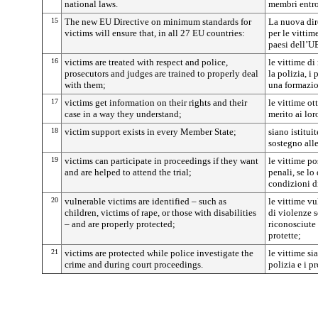
national laws.
membri entro
15
The new EU Directive on minimum standards for
La nuova dir
victims will ensure that, in all 27 EU countries:
per le vittime
paesi dell’U
16
victims are treated with respect and police,
le vittime di
prosecutors and judges are trained to properly deal
la polizia, i
with them;
una formazio
17
victims get information on their rights and their
le vittime o
case in a way they understand;
merito ai loro
18
victim support exists in every Member State;
siano istitui
sostegno alle
19
victims can participate in proceedings if they want
le vittime p
and are helped to attend the trial;
penali, se lo
condizioni di
20
vulnerable victims are identified – such as
le vittime vu
children, victims of rape, or those with disabilities
di violenze s
– and are properly protected;
riconosciute
protette;
21
victims are protected while police investigate the
le vittime si
crime and during court proceedings.
polizia e i p