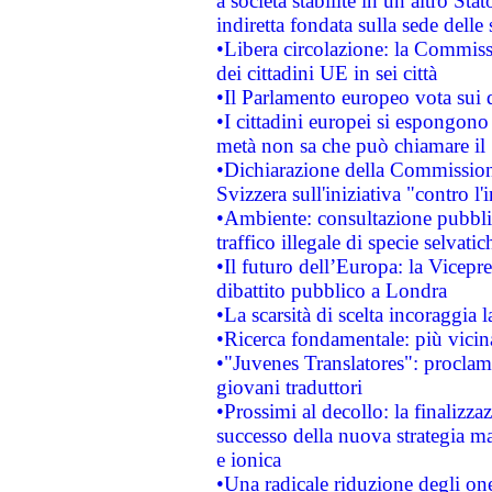
a società stabilite in un altro S
indiretta fondata sulla sede delle 
•Libera circolazione: la Commiss
dei cittadini UE in sei città
•Il Parlamento europeo vota sui di
•I cittadini europei si espongono
metà non sa che può chiamare i
•Dichiarazione della Commission
Svizzera sull'iniziativa "contro 
•Ambiente: consultazione pubblic
traffico illegale di specie selvatic
•Il futuro dell’Europa: la Vicep
dibattito pubblico a Londra
•La scarsità di scelta incoraggia l
•Ricerca fondamentale: più vicin
•"Juvenes Translatores": proclama
giovani traduttori
•Prossimi al decollo: la finalizzaz
successo della nuova strategia ma
e ionica
•Una radicale riduzione degli oner