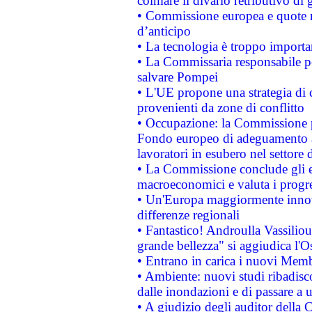
colmare il divario retributivo di 
• Commissione europea e quote ro
d’anticipo
• La tecnologia è troppo importan
• La Commissaria responsabile per
salvare Pompei
• L'UE propone una strategia di 
provenienti da zone di conflitto
• Occupazione: la Commissione pr
Fondo europeo di adeguamento al
lavoratori in esubero nel settore d
• La Commissione conclude gli es
macroeconomici e valuta i progre
• Un'Europa maggiormente innova
differenze regionali
• Fantastico! Androulla Vassilio
grande bellezza" si aggiudica l'O
• Entrano in carica i nuovi Memb
• Ambiente: nuovi studi ribadisco
dalle inondazioni e di passare a u
• A giudizio degli auditor della