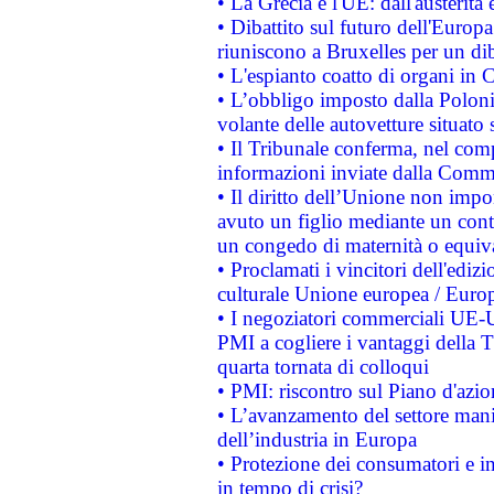
• La Grecia e l'UE: dall'austerità
• Dibattito sul futuro dell'Europa:
riuniscono a Bruxelles per un di
• L'espianto coatto di organi in 
• L’obbligo imposto dalla Polonia 
volante delle autovetture situato s
• Il Tribunale conferma, nel compl
informazioni inviate dalla Commi
• Il diritto dell’Unione non imp
avuto un figlio mediante un contr
un congedo di maternità o equiv
• Proclamati i vincitori dell'edi
culturale Unione europea / Euro
• I negoziatori commerciali UE-U
PMI a cogliere i vantaggi della 
quarta tornata di colloqui
• PMI: riscontro sul Piano d'azi
• L’avanzamento del settore manifa
dell’industria in Europa
• Protezione dei consumatori e in
in tempo di crisi?