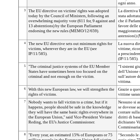
ogni anno.
3
The EU directive on victims' rights was adopted
La direttiva 
today by the Council of Ministers, following an
stata adottat
overwhelming majority vote (611 for, 9 against and
che il Parla
13 abstentions) by the European Parliament
favore delle
endorsing the new rules (MEMO/12/659).
maggioranza 
astensioni)
4
The new EU directive sets out minimum rights for
La nuova dire
victims, wherever they are in the EU (see
vittime, ric
IP/11/585).
a prescindere
(IP/11/585).
5
"The criminal justice systems of the EU Member
“I sistemi gi
States have sometimes been too focused on the
dell’Unione s
criminal and not enough on the victim.
sull’autore d
vittima.
6
With this new European law, we will strengthen the
Grazie a ques
rights of victims.
vittime saran
7
Nobody wants to fall victim to a crime, but if it
Nessuno si au
happens, people should be safe in the knowledge
se dovesse ac
they will have the same basic rights everywhere in
contare sulla
the European Union," said Vice-President Viviane
diritti di b
Reding, the EU's Justice Commissioner.
dichiarato V
Commissaria 
8
"Every year, an estimated 15% of Europeans or 75
“Secondo le 
million people in the European Union fall victim
ossia circa 7