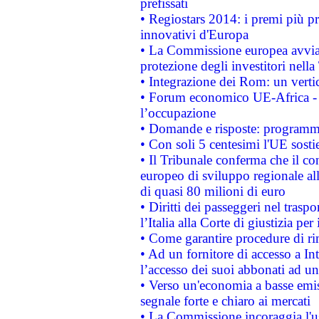
prefissati
• Regiostars 2014: i premi più pre
innovativi d'Europa
• La Commissione europea avvia 
protezione degli investitori nell
• Integrazione dei Rom: un verti
• Forum economico UE-Africa - in
l’occupazione
• Domande e risposte: programma
• Con soli 5 centesimi l'UE sosti
• Il Tribunale conferma che il co
europeo di sviluppo regionale all
di quasi 80 milioni di euro
• Diritti dei passeggeri nel trasp
l’Italia alla Corte di giustizia 
• Come garantire procedure di ri
• Ad un fornitore di accesso a In
l’accesso dei suoi abbonati ad un 
• Verso un'economia a basse emis
segnale forte e chiaro ai mercati
• La Commissione incoraggia l'us