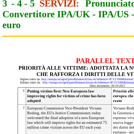
3
-
4
-
5
SERVIZI:
Pronunciato
Convertitore IPA/UK
-
IPA/US
euro
PARALLEL TEX
PRIORITÀ ALLE VITTIME: ADOTTATA LA 
CHE RAFFORZA I DIRITTI DELLE V
Inglese tratto da:
http://europa.eu/rapid/pressReleasesAction.do?reference=IP/12/1066&
Italiano tratto da:
http://europa.eu/rapid/pressReleasesAction.do?reference=IP/12/1066&
Data documento: 04-10-2012
1
Putting victims first: New European law
Priorità all
improving rights for victims of crime has been
europea che r
adopted
reato
2
European Commission Vice-President Viviane
Viviane Redi
Reding, the EU's Justice Commissioner, today
la Giustizia
welcomed the final adoption of a new European
espresso viv
law which will improve rights for an estimated 75
nuova legge e
million crime victims across the EU each year.
dei diritti de
europea - se