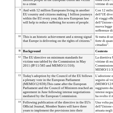
to a crime.
vittime di un
9
And with 12 million Europeans living in another
Con 12 milio
EU country and citizens making 1 billion journeys
dell’UE dive
within the EU every year, this new European law
di viaggi effe
will help to reduce suffering for scores of people.
dell’Unione 
nuova legge 
sofferenze di
10
This is an historic achievement and a strong signal
Si tratta di 
that Europe is delivering on the rights of citizens."
forte di quant
cittadini”.
11
Background
Contesto
12
The EU directive on minimum standards for
La direttiva
victims was tabled by the Commission in May
vittime di re
2011 (IP/11/585 and MEMO/11/310).
Commissione
MEMO/11/31
13
Today's adoption by the Council of the EU follows
L’adozione o
a plenary vote in the European Parliament
seguito al v
(MEMO/12/659).This came after the European
(MEMO/12/65
Parliament and the Council of Ministers reached an
raggiunto da
agreement in June following intense negotiations
intensi nego
mediated by the European Commission.
ha svolto il 
14
Following publication of the directive in the EU's
Una volta pub
Official Journal, Member States will have three
dell’Unione e
years to implement the provisions into their
attuata negli