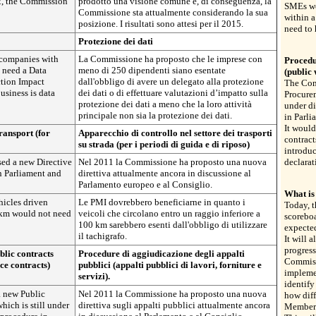
2, the Commission
prodotto una visione comune e, di conseguenza, la
SMEs wo
Commissione sta attualmente considerando la sua
within a
posizione. I risultati sono attesi per il 2015.
need to 
Protezione dei dati
companies with
La Commissione ha proposto che le imprese con
Procedu
 need a Data
meno di 250 dipendenti siano esentate
(public 
ction Impact
dall'obbligo di avere un delegato alla protezione
The Com
usiness is data
dei dati o di effettuare valutazioni d’impatto sulla
Procurem
protezione dei dati a meno che la loro attività
under di
principale non sia la protezione dei dati.
in Parli
It would
ransport (for
Apparecchio di controllo nel settore dei trasporti
contract
su strada (per i periodi di guida e di riposo)
introduc
ed a new Directive
Nel 2011 la Commissione ha proposto una nuova
declarat
in Parliament and
direttiva attualmente ancora in discussione al
Parlamento europeo e al Consiglio.
What is
icles driven
Le PMI dovrebbero beneficiarne in quanto i
Today, 
0 km would not need
veicoli che circolano entro un raggio inferiore a
scoreboa
100 km sarebbero esenti dall'obbligo di utilizzare
expected
il tachigrafo.
It will a
progress
blic contracts
Procedure di aggiudicazione degli appalti
Commiss
ce contracts)
pubblici (appalti pubblici di lavori, forniture e
implemen
servizi).
identify
 new Public
Nel 2011 la Commissione ha proposto una nuova
how diff
hich is still under
direttiva sugli appalti pubblici attualmente ancora
Member S