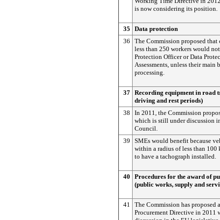
Working Time Directive in 201
is now considering its position.
35
Data protection
36
The Commission proposed that 
less than 250 workers would not
Protection Officer or Data Prote
Assessments, unless their main b
processing.
37
Recording equipment in road t
driving and rest periods)
38
In 2011, the Commission propos
which is still under discussion 
Council.
39
SMEs would benefit because veh
within a radius of less than 10
to have a tachograph installed.
40
Procedures for the award of pu
(public works, supply and servi
41
The Commission has proposed a
Procurement Directive in 2011 w