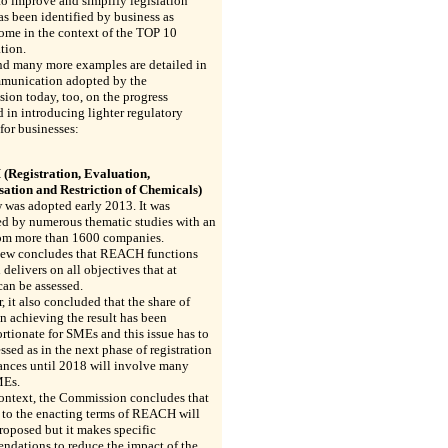
to improve and simplify legislation
s been identified by business as
ome in the context of the TOP 10
tion.
nd many more examples are detailed in
munication adopted by the
on today, too, on the progress
 in introducing lighter regulatory
for businesses:
Registration, Evaluation,
sation and Restriction of Chemicals)
 was adopted early 2013. It was
ed by numerous thematic studies with an
rom more than 1600 companies.
iew concludes that REACH functions
 delivers on all objectives that at
can be assessed.
 it also concluded that the share of
n achieving the result has been
rtionate for SMEs and this issue has to
ssed as in the next phase of registration
ances until 2018 will involve many
MEs.
context, the Commission concludes that
 to the enacting terms of REACH will
roposed but it makes specific
ndations to reduce the impact of the