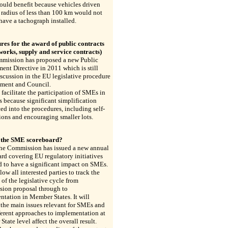
uld benefit because vehicles driven
 radius of less than 100 km would not
have a tachograph installed.
res for the award of public contracts
works, supply and service contracts)
mission has proposed a new Public
ent Directive in 2011 which is still
scussion in the EU legislative procedure
ament and Council.
 facilitate the participation of SMEs in
s because significant simplification
ed into the procedures, including self-
ions and encouraging smaller lots.
 the SME scoreboard?
the Commission has issued a new annual
rd covering EU regulatory initiatives
 to have a significant impact on SMEs.
llow all interested parties to track the
 of the legislative cycle from
ion proposal through to
tation in Member States. It will
 the main issues relevant for SMEs and
erent approaches to implementation at
tate level affect the overall result.