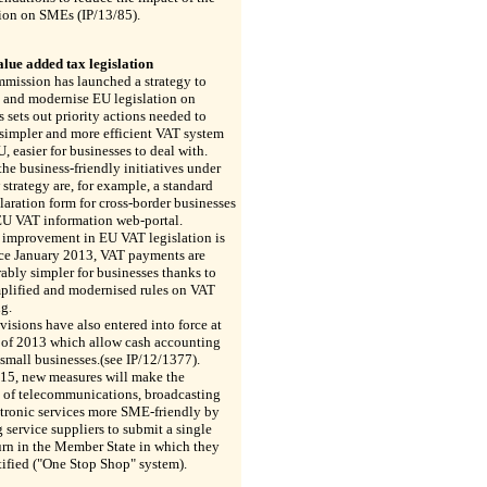
ion on SMEs (IP/13/85).
alue added tax legislation
mission has launched a strategy to
 and modernise EU legislation on
 sets out priority actions needed to
 simpler and more efficient VAT system
U, easier for businesses to deal with.
e business-friendly initiatives under
 strategy are, for example, a standard
aration form for cross-border businesses
EU VAT information web-portal.
 improvement in EU VAT legislation is
nce January 2013, VAT payments are
ably simpler for businesses thanks to
mplified and modernised rules on VAT
g.
isions have also entered into force at
t of 2013 which allow cash accounting
 small businesses.(see IP/12/1377).
15, new measures will make the
n of telecommunications, broadcasting
tronic services more SME-friendly by
 service suppliers to submit a single
rn in the Member State in which they
tified ("One Stop Shop" system).