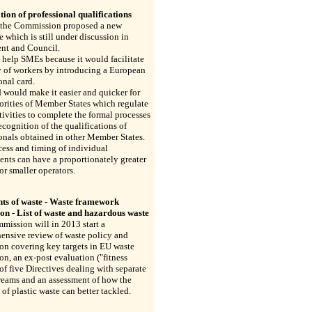
tion of professional qualifications
 the Commission proposed a new
e which is still under discussion in
ent and Council.
 help SMEs because it would facilitate
y of workers by introducing a European
onal card.
 would make it easier and quicker for
orities of Member States which regulate
tivities to complete the formal processes
recognition of the qualifications of
onals obtained in other Member States.
ess and timing of individual
ents can have a proportionately greater
or smaller operators.
ts of waste - Waste framework
ion - List of waste and hazardous waste
ission will in 2013 start a
ensive review of waste policy and
ion covering key targets in EU waste
ion, an ex-post evaluation ("fitness
of five Directives dealing with separate
reams and an assessment of how the
of plastic waste can better tackled.