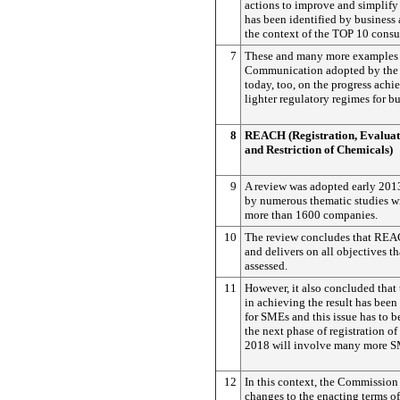
actions to improve and simplify
has been identified by business
the context of the TOP 10 consu
7
These and many more examples a
Communication adopted by th
today, too, on the progress achi
lighter regulatory regimes for b
8
REACH (Registration, Evaluati
and Restriction of Chemicals)
9
A review was adopted early 2013
by numerous thematic studies w
more than 1600 companies.
10
The review concludes that REA
and delivers on all objectives th
assessed.
11
However, it also concluded that 
in achieving the result has been
for SMEs and this issue has to b
the next phase of registration of
2018 will involve many more S
12
In this context, the Commission
changes to the enacting terms 