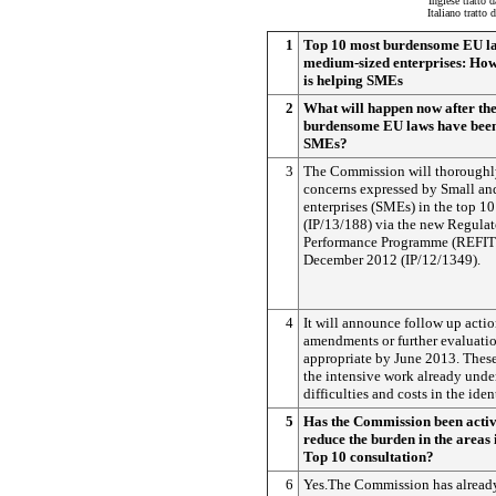
Inglese tratto 
Italiano tratto
1
Top 10 most burdensome EU la
medium-sized enterprises: Ho
is helping SMEs
2
What will happen now after the
burdensome EU laws have been 
SMEs?
3
The Commission will thoroughly
concerns expressed by Small a
enterprises (SMEs) in the top 10
(IP/13/188) via the new Regulat
Performance Programme (REFIT1
December 2012 (IP/12/1349).
4
It will announce follow up action
amendments or further evaluati
appropriate by June 2013. Thes
the intensive work already unde
difficulties and costs in the iden
5
Has the Commission been activ
reduce the burden in the areas 
Top 10 consultation?
6
Yes.The Commission has already