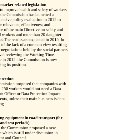
market-related legislation
 to improve health and safety of workers
, the Commission has launched a
ensive policy evaluation in 2012 to
he relevance, effectiveness and
e of the main Directive on safety and
f workers and more than 20 daughter
es.The results are expected in 2015. In
t of the lack of a common view resulting
 negotiations held by the social partners
evel reviewing the Working Time
ve in 2012, the Commission is now
ing its position.
otection
mission proposed that companies with
n 250 workers would not need a Data
on Officer or Data Protection Impact
nts, unless their main business is data
ng.
ng equipment in road transport (for
and rest periods)
, the Commission proposed a new
e which is still under discussion in
ent and Council.