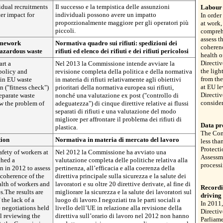
idual recruitments
Il successo e la tempistica delle assunzioni
Labour 
er impact for
individuali possono avere un impatto
In order
proporzionalmente maggiore per gli operatori più
at work
piccoli.
compreh
assess t
amework
Normativa quadro sui rifiuti: spedizioni dei
coherenc
 hazardous waste
rifiuti ed elenco dei rifiuti e dei rifiuti pericolosi
health o
Directiv
rt a
Nel 2013 la Commissione intende avviare la
the ligh
policy and
revisione completa della politica e della normativa
from the
 in EU waste
in materia di rifiuti relativamente agli obiettivi
at EU l
n ("fitness check")
prioritari della normativa europea sui rifiuti,
Directi
separate waste
nonché una valutazione ex post ("controllo di
consider
w the problem of
adeguatezza") di cinque direttive relative ai flussi
separati di rifiuti e una valutazione del modo
migliore per affrontare il problema dei rifiuti di
Data pr
plastica.
The Com
tion
Normativa in materia di mercato del lavoro
less tha
Protecti
afety of workers at
Nel 2012 la Commissione ha avviato una
Assessme
ched a
valutazione completa delle politiche relativa alla
processi
 in 2012 to assess
pertinenza, all’efficacia e alla coerenza della
 coherence of the
direttiva principale sulla sicurezza e la salute dei
alth of workers and
lavoratori e su oltre 20 direttive derivate, al fine di
Recordi
.The results are
migliorare la sicurezza e la salute dei lavoratori sul
driving 
 the lack of a
luogo di lavoro.I negoziati tra le parti sociali a
In 2011
 negotiations held
livello dell’UE in relazione alla revisione della
Directiv
el reviewing the
direttiva sull’orario di lavoro nel 2012 non hanno
Parliam