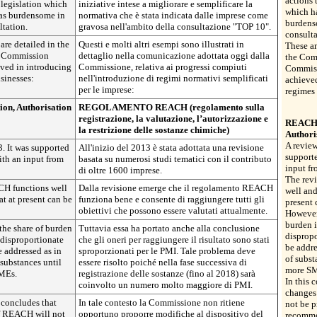
actions 
 legislation which
iniziative intese a migliorare e semplificare la
which ha
 as burdensome in
normativa che è stata indicata dalle imprese come
burdens
ltation.
gravosa nell'ambito della consultazione "TOP 10".
consulta
re detailed in the
Questi e molti altri esempi sono illustrati in
These a
e Commission
dettaglio nella comunicazione adottata oggi dalla
the Com
eved in introducing
Commissione, relativa ai progressi compiuti
Commissi
usinesses:
nell'introduzione di regimi normativi semplificati
achieved
per le imprese:
regimes 
on, Authorisation
REGOLAMENTO REACH (regolamento sulla
registrazione, la valutazione, l’autorizzazione e
REACH (
la restrizione delle sostanze chimiche)
Authori
A review
. It was supported
All'inizio del 2013 è stata adottata una revisione
support
ith an input from
basata su numerosi studi tematici con il contributo
input f
di oltre 1600 imprese.
The rev
CH functions well
Dalla revisione emerge che il regolamento REACH
well and
at at present can be
funziona bene e consente di raggiungere tutti gli
present 
obiettivi che possono essere valutati attualmente.
However,
burden i
the share of burden
Tuttavia essa ha portato anche alla conclusione
dispropo
 disproportionate
che gli oneri per raggiungere il risultato sono stati
be addre
e addressed as in
sproporzionati per le PMI. Tale problema deve
of subst
 substances until
essere risolto poiché nella fase successiva di
more S
MEs.
registrazione delle sostanze (fino al 2018) sarà
In this 
coinvolto un numero molto maggiore di PMI.
changes
 concludes that
In tale contesto la Commissione non ritiene
not be p
of REACH will not
opportuno proporre modifiche al dispositivo del
recomme