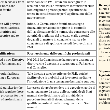
lect feedback from
nazionali delle PMI, dovrebbe raccogliere le
Recogni
ic needs and
reazioni delle PMI e trasmettere informazioni sulle
In 2011
t for the
loro esigenze e preoccupazioni specifiche da
Directiv
.
tenere in considerazione per l’applicazione delle
Parliam
nuove norme.
It would
ion will provide
Infine, la Commissione fornirà un sostegno
mobilit
rcement actions,
finanziario per azioni congiunte di controllo
professi
thorities and
dell’applicazione delle norme, che consentano alle
The card
xpertise and to
autorità di vigilanza del mercato e alle autorità
the auth
doganali di mettere in comune le risorse e le
those ac
competenze e di applicare metodi favorevoli alle
for the 
PMI.
professi
The succ
lifications
Riconoscimento delle qualifiche professionali
recruitm
ed a new Directive
Nel 2011 la Commissione ha proposto una nuova
impact f
in Parliament and
direttiva che è ancora in discussione al Parlamento
e al Consiglio.
Shipmen
ould facilitate
Tale direttiva sarebbe utile per le PMI, poiché
legislat
cing a European
faciliterebbe la mobilità dei lavoratori mediante
The Comm
l'introduzione di una tessera professionale europea.
compreh
legislat
d quicker for the
La tessera dovrebbe rendere più agevole e rapido il
legislat
ich regulate those
completamento da parte delle autorità degli Stati
check") 
 processes for the
membri che disciplinano tali attività delle
waste st
 of professionals
procedure formali di riconoscimento delle
problem 
.
qualifiche professionali conseguite in altri Stati
membri.