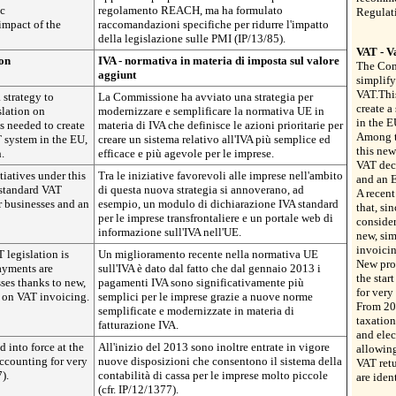
ic
regolamento REACH, ma ha formulato
Regulat
impact of the
raccomandazioni specifiche per ridurre l'impatto
della legislazione sulle PMI (IP/13/85).
VAT - V
ion
IVA - normativa in materia di imposta sul valore
The Com
aggiunt
simplify
VAT.This
strategy to
La Commissione ha avviato una strategia per
create a
slation on
modernizzare e semplificare la normativa UE in
in the E
ns needed to create
materia di IVA che definisce le azioni prioritarie per
Among th
T system in the EU,
creare un sistema relativo all'IVA più semplice ed
this new
.
efficace e più agevole per le imprese.
VAT decl
iatives under this
Tra le iniziative favorevoli alle imprese nell'ambito
and an 
 standard VAT
di questa nuova strategia si annoverano, ad
A recent
r businesses and an
esempio, un modulo di dichiarazione IVA standard
that, si
per le imprese transfrontaliere e un portale web di
consider
informazione sull'IVA nell'UE.
new, si
invoicin
legislation is
Un miglioramento recente nella normativa UE
New prov
ayments are
sull'IVA è dato dal fatto che dal gennaio 2013 i
the star
ses thanks to new,
pagamenti IVA sono significativamente più
for very
 on VAT invoicing.
semplici per le imprese grazie a nuove norme
From 20
semplificate e modernizzate in materia di
taxatio
fatturazione IVA.
and elec
 into force at the
All'inizio del 2013 sono inoltre entrate in vigore
allowing
accounting for very
nuove disposizioni che consentono il sistema della
VAT retu
).
contabilità di cassa per le imprese molto piccole
are iden
(cfr. IP/12/1377).