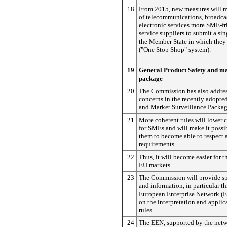
18
From 2015, new measures will m
of telecommunications, broadca
electronic services more SME-fr
service suppliers to submit a si
the Member State in which they 
("One Stop Shop" system).
19
General Product Safety and ma
package
20
The Commission has also addre
concerns in the recently adopted
and Market Surveillance Packag
21
More coherent rules will lower 
for SMEs and will make it possib
them to become able to respect a
requirements.
22
Thus, it will become easier for t
EU markets.
23
The Commission will provide sp
and information, in particular t
European Enterprise Network (
on the interpretation and applic
rules.
24
The EEN, supported by the netw