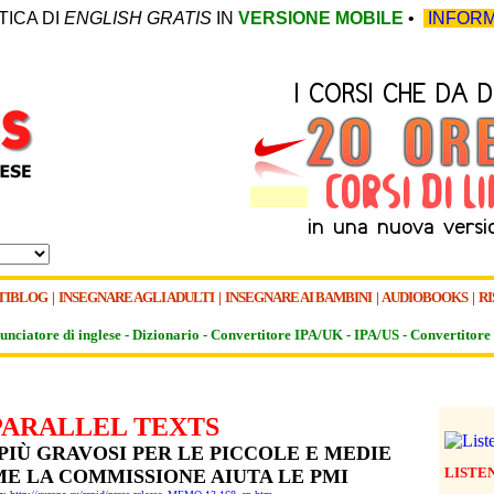
TICA DI
ENGLISH GRATIS
IN
VERSIONE MOBILE
•
INFORM
TIBLOG
|
INSEGNARE AGLI ADULTI
|
INSEGNARE AI BAMBINI
|
AUDIOBOOKS
|
RI
unciatore di inglese -
Dizionario -
Convertitore IPA/UK
-
IPA/US
-
Convertitore 
PARALLEL TEXTS
E PIÙ GRAVOSI PER LE PICCOLE E MEDIE
LISTE
ME LA COMMISSIONE AIUTA LE PMI