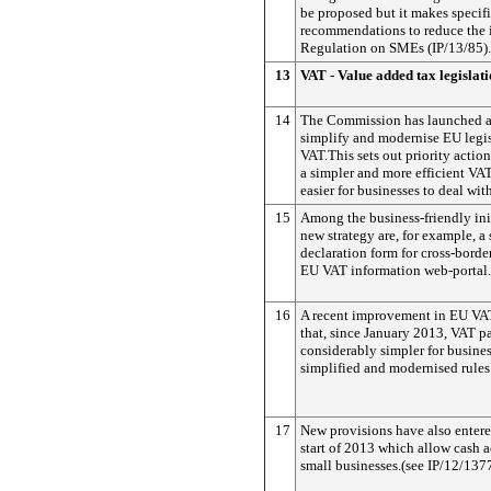
be proposed but it makes specif
recommendations to reduce the 
Regulation on SMEs (IP/13/85).
13
VAT - Value added tax legislat
14
The Commission has launched a 
simplify and modernise EU legi
VAT.This sets out priority actio
a simpler and more efficient VA
easier for businesses to deal with
15
Among the business-friendly init
new strategy are, for example, a
declaration form for cross-borde
EU VAT information web-portal.
16
A recent improvement in EU VAT 
that, since January 2013, VAT p
considerably simpler for busines
simplified and modernised rules
17
New provisions have also entered
start of 2013 which allow cash 
small businesses.(see IP/12/1377