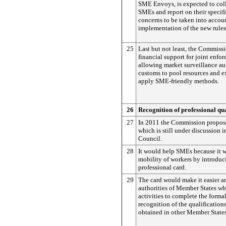
SME Envoys, is expected to col
SMEs and report on their specif
concerns to be taken into accoun
implementation of the new rules
25
Last but not least, the Commiss
financial support for joint enfo
allowing market surveillance au
customs to pool resources and e
apply SME-friendly methods.
26
Recognition of professional qua
27
In 2011 the Commission propos
which is still under discussion 
Council.
28
It would help SMEs because it w
mobility of workers by introdu
professional card.
29
The card would make it easier an
authorities of Member States wh
activities to complete the formal
recognition of the qualifications
obtained in other Member States