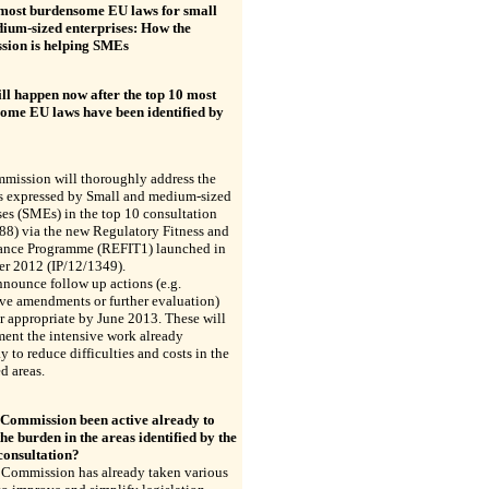
most burdensome EU laws for small
ium-sized enterprises: How the
ion is helping SMEs
ll happen now after the top 10 most
ome EU laws have been identified by
mission will thoroughly address the
s expressed by Small and medium-sized
ses (SMEs) in the top 10 consultation
88) via the new Regulatory Fitness and
ance Programme (REFIT1) launched in
r 2012 (IP/12/1349).
announce follow up actions (e.g.
ive amendments or further evaluation)
 appropriate by June 2013. These will
ent the intensive work already
 to reduce difficulties and costs in the
ed areas.
 Commission been active already to
he burden in the areas identified by the
consultation?
 Commission has already taken various