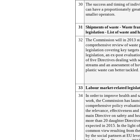
30
The success and timing of indiv
can have a proportionately great
smaller operators.
31
Shipments of waste - Waste fr
legislation - List of waste and
32
The Commission will in 2013 sta
comprehensive review of waste 
legislation covering key targets
legislation, an ex-post evaluatio
of five Directives dealing with 
streams and an assessment of ho
plastic waste can better tackled.
33
Labour market-related legisla
34
In order to improve health and s
work, the Commission has laun
comprehensive policy evaluation
the relevance, effectiveness and
main Directive on safety and he
more than 20 daughter Directives
expected in 2015. In the light of
common view resulting from the
by the social partners at EU lev