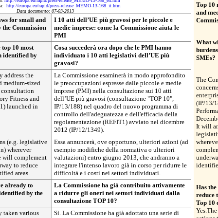
da:
http://europa.eu/rapid/press-release_MEMO-13-168_en.htm
Top 10 
 da:
http://europa.eu/rapid/press-release_MEMO-13-168_it.htm
Data documento: 07-03-2013
and med
ws for small and
I 10 atti dell’UE più gravosi per le piccole e
Commiss
w the Commission
medie imprese: come la Commissione aiuta le
PMI
What wi
 top 10 most
Cosa succederà ora dopo che le PMI hanno
burdens
identified by
individuato i 10 atti legislativi dell’UE più
SMEs?
gravosi?
 address the
La Commissione esaminerà in modo approfondito
The Com
nd medium-sized
le preoccupazioni espresse dalle piccole e medie
concern
 consultation
imprese (PMI) nella consultazione sui 10 atti
enterpri
ory Fitness and
dell’UE più gravosi (consultazione "TOP 10",
(IP/13/1
) launched in
IP/13/188) nel quadro del nuovo programma di
Perform
controllo dell'adeguatezza e dell'efficacia della
Decembe
regolamentazione (REFIT1) avviato nel dicembre
It will 
2012 (IP/12/1349).
legislat
s (e.g. legislative
Essa annuncerà, ove opportuno, ulteriori azioni (ad
wherever
on) wherever
esempio modifiche della normativa o ulteriori
complem
e will complement
valutazioni) entro giugno 2013, che andranno a
underway
rway to reduce
integrare l'intenso lavoro già in corso per ridurre le
identifi
tified areas.
difficoltà e i costi nei settori individuati.
e already to
La Commissione ha già contribuito attivamente
Has the
identified by the
a ridurre gli oneri nei settori individuati dalla
reduce t
consultazione TOP 10?
Top 10 
Yes.The
 taken various
Sì. La Commissione ha già adottato una serie di