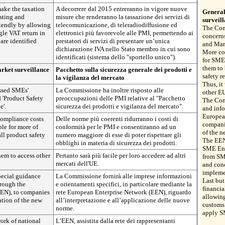
ake the taxation
A decorrere dal 2015 entreranno in vigore nuove
General
sting and
misure che renderanno la tassazione dei servizi di
surveil
iendly by allowing
telecomunicazione, di teleradiodiffusione ed
The Com
ngle VAT return in
elettronici più favorevole alle PMI, permettendo ai
concerns
are identified
prestatori di servizi di presentare un’unica
and Mar
dichiarazione IVA nello Stato membro in cui sono
More coh
identificati (sistema dello "sportello unico").
for SMEs
them to 
rket surveillance
Pacchetto sulla sicurezza generale dei prodotti e
safety r
la vigilanza del mercato
Thus, it
ssed SMEs'
La Commissione ha inoltre risposto alle
other E
 'Product Safety
preoccupazioni delle PMI relative al "Pacchetto
The Com
e'.
sicurezza dei prodotti e vigilanza del mercato".
and info
Europea
compliance costs
Delle norme più coerenti ridurranno i costi di
companie
le for more of
conformità per le PMI e consentiranno ad un
of the n
ll product safety
numero maggiore di esse di poter rispettare gli
The EEN
obblighi in materia di sicurezza dei prodotti.
SME Env
hem to access other
Pertanto sarà più facile per loro accedere ad altri
from SME
mercati dell'UE.
and conc
implemen
ecial guidance
La Commissione fornirà alle imprese informazioni
Last but
hrough the
e orientamenti specifici, in particolare mediante la
financia
EEN), to companies
rete European Enterprise Network (EEN), riguardo
allowing
ation of the new
all’interpretazione e all’applicazione delle nuove
customs 
norme.
apply S
ork of national
L’EEN, assistita dalla rete dei rappresentanti