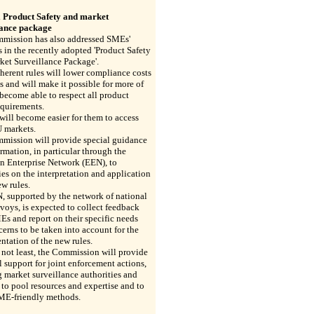
 Product Safety and market
lance package
mission has also addressed SMEs'
 in the recently adopted 'Product Safety
ket Surveillance Package'.
erent rules will lower compliance costs
 and will make it possible for more of
become able to respect all product
equirements.
 will become easier for them to access
U markets.
mission will provide special guidance
rmation, in particular through the
n Enterprise Network (EEN), to
s on the interpretation and application
ew rules.
, supported by the network of national
oys, is expected to collect feedback
s and report on their specific needs
erns to be taken into account for the
tation of the new rules.
 not least, the Commission will provide
l support for joint enforcement actions,
 market surveillance authorities and
to pool resources and expertise and to
ME-friendly methods.