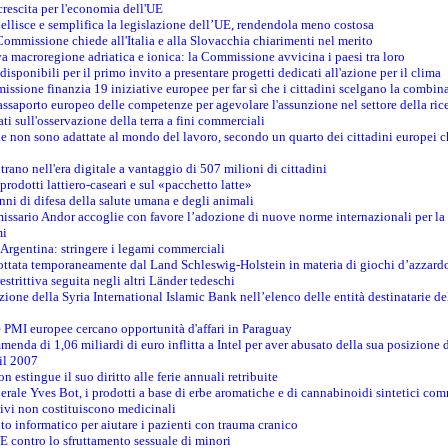
crescita per l'economia dell'UE
llisce e semplifica la legislazione dell’UE, rendendola meno costosa
Commissione chiede all'Italia e alla Slovacchia chiarimenti nel merito
va macroregione adriatica e ionica: la Commissione avvicina i paesi tra loro
isponibili per il primo invito a presentare progetti dedicati all'azione per il clima
ssione finanzia 19 iniziative europee per far sì che i cittadini scelgano la combin
saporto europeo delle competenze per agevolare l'assunzione nel settore della rice
dati sull'osservazione della terra a fini commerciali
one non sono adattate al mondo del lavoro, secondo un quarto dei cittadini europei 
ntrano nell'era digitale a vantaggio di 507 milioni di cittadini
prodotti lattiero-caseari e sul «pacchetto latte»
nni di difesa della salute umana e degli animali
issario Andor accoglie con favore l’adozione di nuove norme internazionali per la t
mi
n Argentina: stringere i legami commerciali
adottata temporaneamente dal Land Schleswig-Holstein in materia di giochi d’azzard
estrittiva seguita negli altri Länder tedeschi
izione della Syria International Islamic Bank nell’elenco delle entità destinatarie del
le PMI europee cercano opportunità d'affari in Paraguay
menda di 1,06 miliardi di euro inflitta a Intel per aver abusato della sua posizione
 il 2007
on estingue il suo diritto alle ferie annuali retribuite
erale Yves Bot, i prodotti a base di erbe aromatiche e di cannabinoidi sintetici com
tivi non costituiscono medicinali
to informatico per aiutare i pazienti con trauma cranico
 contro lo sfruttamento sessuale di minori