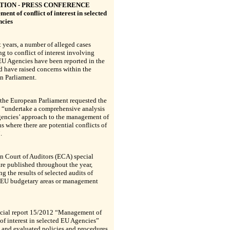
ATION - PRESS CONFERENCE
nt of conflict of interest in selected
cies
t years, a number of alleged cases
ng to conflict of interest involving
EU Agencies have been reported in the
d have raised concerns within the
n Parliament.
the European Parliament requested the
o “undertake a comprehensive analysis
gencies’ approach to the management of
ns where there are potential conflicts of
.
n Court of Auditors (ECA) special
are published throughout the year,
ng the results of selected audits of
c EU budgetary areas or management
ecial report 15/2012 “Management of
 of interest in selected EU Agencies”
 and evaluated policies and procedures