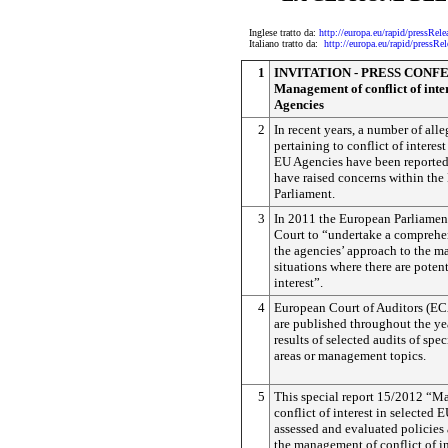
Inglese tratto da:
http://europa.eu/rapid/pres
Italiano tratto da:
http://europa.eu/rapid/pres
1
INVITATION - PRESS CON
Management of conflict of inter
Agencies
2
In recent years, a number of all
pertaining to conflict of interes
EU Agencies have been reported 
have raised concerns within th
Parliament.
3
In 2011 the European Parliamen
Court to “undertake a comprehen
the agencies’ approach to the 
situations where there are potent
interest”.
4
European Court of Auditors (ECA
are published throughout the yea
results of selected audits of sp
areas or management topics.
5
This special report 15/2012 “M
conflict of interest in selected
assessed and evaluated policies
the management of conflict of in