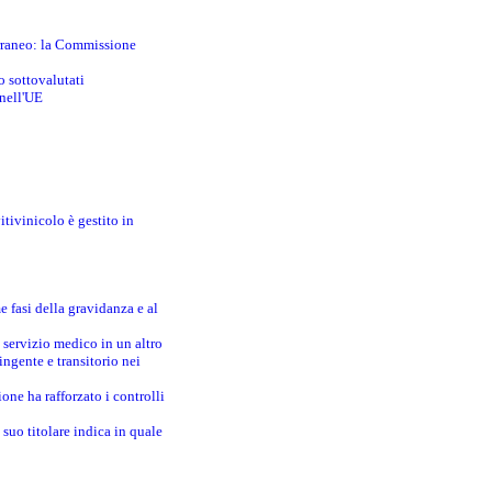
erraneo: la Commissione
o sottovalutati
 nell'UE
itivinicolo è gestito in
e fasi della gravidanza e al
 servizio medico in un altro
ingente e transitorio nei
one ha rafforzato i controlli
suo titolare indica in quale