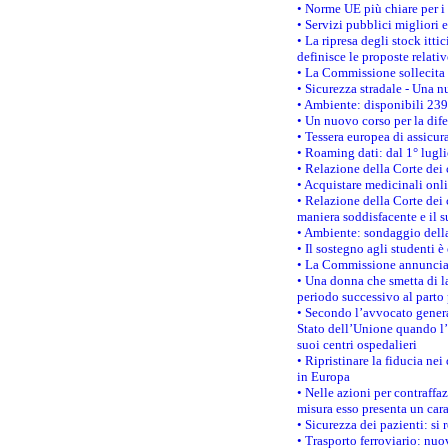
• Norme UE più chiare per 
• Servizi pubblici migliori 
• La ripresa degli stock it
definisce le proposte relativ
• La Commissione sollecita 
• Sicurezza stradale - Una 
• Ambiente: disponibili 239
• Un nuovo corso per la dif
• Tessera europea di assicur
• Roaming dati: dal 1° lugli
• Relazione della Corte dei 
• Acquistare medicinali onl
• Relazione della Corte dei 
maniera soddisfacente e il s
• Ambiente: sondaggio della
• Il sostegno agli studenti 
• La Commissione annuncia u
• Una donna che smetta di la
periodo successivo al parto 
• Secondo l’avvocato genera
Stato dell’Unione quando l’i
suoi centri ospedalieri
• Ripristinare la fiducia ne
in Europa
• Nelle azioni per contraffa
misura esso presenta un cara
• Sicurezza dei pazienti: si 
• Trasporto ferroviario: nuov