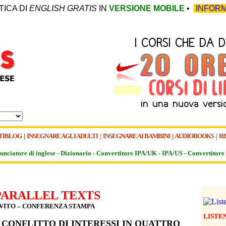
TICA DI
ENGLISH GRATIS
IN
VERSIONE MOBILE
•
INFORM
TIBLOG
|
INSEGNARE AGLI ADULTI
|
INSEGNARE AI BAMBINI
|
AUDIOBOOKS
|
RI
unciatore di inglese -
Dizionario -
Convertitore IPA/UK
-
IPA/US
-
Convertitore 
PARALLEL TEXTS
VITO – CONFERENZA STAMPA
LISTE
 CONFLITTO DI INTERESSI IN QUATTRO