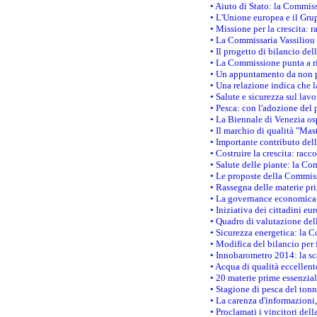
• Aiuto di Stato: la Commiss
• L'Unione europea e il Grup
• Missione per la crescita: 
• La Commissaria Vassiliou p
• Il progetto di bilancio de
• La Commissione punta a ri
• Un appuntamento da non p
• Una relazione indica che 
• Salute e sicurezza sul lav
• Pesca: con l'adozione del 
• La Biennale di Venezia os
• Il marchio di qualità "Mas
• Importante contributo del
• Costruire la crescita: ra
• Salute delle piante: la Co
• Le proposte della Commiss
• Rassegna delle materie pri
• La governance economica 
• Iniziativa dei cittadini e
• Quadro di valutazione de
• Sicurezza energetica: la C
• Modifica del bilancio per 
• Innobarometro 2014: la sca
• Acqua di qualità eccellen
• 20 materie prime essenzial
• Stagione di pesca del tonn
• La carenza d'informazioni,
• Proclamati i vincitori de