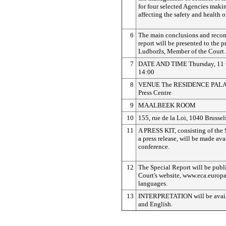
for four selected Agencies makin
affecting the safety and health 
6
The main conclusions and reco
report will be presented to the p
Ludboržs, Member of the Court.
7
DATE AND TIME Thursday, 11 O
14:00
8
VENUE The RESIDENCE PALACE
Press Centre
9
MAALBEEK ROOM
10
155, rue de la Loi, 1040 Brusse
11
A PRESS KIT, consisting of the 
a press release, will be made ava
conference.
12
The Special Report will be publ
Court's website, www.eca.europa.
languages.
13
INTERPRETATION will be avail
and English.