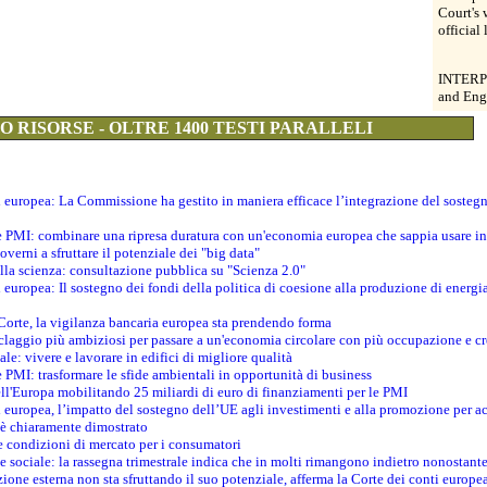
Court's 
official
INTERPR
and Eng
 RISORSE - OLTRE 1400 TESTI PARALLELI
ti europea: La Commissione ha gestito in maniera efficace l’integrazione del sosteg
le PMI: combinare una ripresa duratura con un'economia europea che sappia usare in 
verni a sfruttare il potenziale dei "big data"
della scienza: consultazione pubblica su "Scienza 2.0"
i europea: Il sostegno dei fondi della politica di coesione alla produzione di energi
 Corte, la vigilanza bancaria europea sta prendendo forma
iclaggio più ambiziosi per passare a un'economia circolare con più occupazione e cr
le: vivere e lavorare in edifici di migliore qualità
e PMI: trasformare le sfide ambientali in opportunità di business
ell'Europa mobilitando 25 miliardi di euro di finanziamenti per le PMI
 europea, l’impatto del sostegno dell’UE agli investimenti e alla promozione per ac
n è chiaramente dimostrato
e condizioni di mercato per i consumatori
e sociale: la rassegna trimestrale indica che in molti rimangono indietro nonostant
azione esterna non sta sfruttando il suo potenziale, afferma la Corte dei conti europe