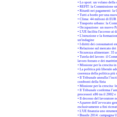
• Lo sport: un volano della 
• REFIT: la Commissione sne
• Ritardi nei pagamenti: la 
• Tutti a bordo per una nuo
• Clima: 44 milioni di EUR d
• Trasporto urbano: la Commi
• Occupazione: un nuovo Pas
• L'UE facilita l'accesso ai 
• L'istruzione e la formazi
un'indagine
• I diritti dei consumatori e
• Relazione sul mercato dei 
• Sicurezza alimentare: 35 a
• Tutela del lavoro: il Comm
lavoro forzato e dei maritti
• Missione per la crescita i
• La politica più liberale 
coerenza della politica più r
• Il Tribunale annulla l’iscr
confronti della Siria
• Missione per la crescita: 
• Il Tribunale conferma l’am
processori x86 tra il 2002 e
• Il decesso del lavoratore n
• A parere dell’avvocato gen
esclusivamente a fini ricrea
• L'UE finanzia uno strumen
• Brasile 2014: campagna UE