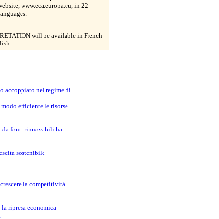
website, www.eca.europa.eu, in 22
 languages.
ETATION will be available in French
lish.
no accoppiato nel regime di
modo efficiente le risorse
a da fonti rinnovabili ha
escita sostenibile
crescere la competitività
e la ripresa economica
a