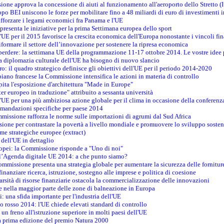
ione approva la concessione di aiuti al funzionamento all'aeroporto dello Stretto (I
po BEI uniscono le forze per mobilitare fino a 48 miliardi di euro di investimenti 
rafforzare i legami economici fra Panama e l'UE
resenta le iniziative per la prima Settimana europea dello sport
ll'UE per il 2015 favorisce la crescita economica dell'Europa nonostante i vincoli fin
formare il settore dell’innovazione per sostenere la ripresa economica
erdere: la settimana UE della programmazione 11-17 ottobre 2014. Le vostre idee
la diplomazia culturale dell'UE ha bisogno di nuovo slancio
oro: il quadro strategico definisce gli obiettivi dell'UE per il periodo 2014-2020
piano francese la Commissione intensifica le azioni in materia di controllo
pita l'esposizione d'architettura "Made in Europe"
ter europeo in traduzione" attribuito a sessanta università
l'UE per una più ambiziosa azione globale per il clima in occasione della conferen
ccomandazioni specifiche per paese 2014
mmissione rafforza le norme sulle importazioni di agrumi dal Sud Africa
ione per contrastare la povertà a livello mondiale e promuovere lo sviluppo sosten
me strategiche europee (extract)
dell'UE in dettaglio
uropei: la Commissione risponde a "Uno di noi"
ll’Agenda digitale UE 2014: a che punto siamo?
ommissione presenta una strategia globale per aumentare la sicurezza delle fornitur
finanziare ricerca, istruzione, sostegno alle imprese e politica di coesione
rsità di risorse finanziarie ostacola la commercializzazione delle innovazioni
te nella maggior parte delle zone di balneazione in Europa
i: una sfida importante per l'industria dell'UE
o rosso 2014: l'UE chiede elevati standard di controllo
 un freno all'istruzione superiore in molti paesi dell'UE
lla prima edizione del premio Natura 2000