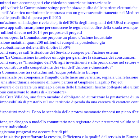
i minori non accompagnati che chiedono protezione internazionale
e più veloci: la Commissione spinge per far piazza pulita delle barriere elettroniche
tici nell’Atlantico nordorientale contrasta con un grave sovrasfruttamento nel Medit
e alle possibilità di pesca per il 2015
un'azione: un'indagine rivela che più dell'80% degli insegnanti dell'UE si ritengon
nuova app sullo smartphone per conoscere le regole del codice della strada ovunque
 milioni di euro nel 2014 per proposte di progetti
esa europea: la Commissione propone un piano d’azione industriale
azione malattia: quasi 200 milioni di europei la possiedono già
o abbattimento delle tariffe di oltre il 50%
conti europea sull’istituzione del Servizio europeo per l’azione esterna
ine?La Commissione introduce un logo per garantire la sicurezza dei consumatori
conti europea “Il sostegno dell’UE agli investimenti e alla promozione nel settore v
uo contributo alla competitività dei vini dell’Unione è dimostrato?”
 Commissione tra i cittadini sull’acqua potabile in Europa
è essenziale per compensare l'impatto delle tasse universitarie, segnala una relazione
na straordinaria adesione di nuovi partner al Graphene Flagship Project
vorare o di cercare un impiego a causa delle limitazioni fisiche collegate alle ultim
può conservare lo status di «lavoratore»
le Cruz Villalón, uno Stato membro è obbligato ad autorizzare la prestazione di un
mpossibilità di prestarlo sul suo territorio dipenda da una carenza di carattere cont
i dispositivi medici. Dopo lo scandalo delle protesi mammarie francesi un piano d'azi
zione, un disegno o modello comunitario non registrato deve presumersi valido se il 
ttere individuale
registrano progressi ma occorre fare di più
e iniziative per rafforzare la crescita, l'efficienza e la qualità del servizio in Europa