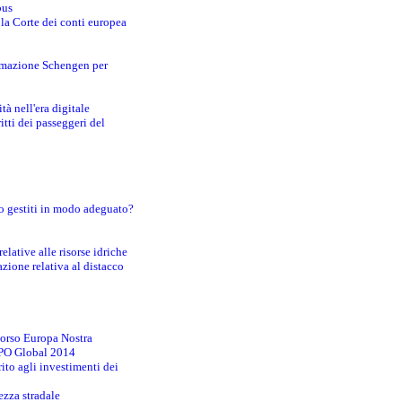
bus
 la Corte dei conti europea
ormazione Schengen per
tà nell'era digitale
tti dei passeggeri del
o gestiti in modo adeguato?
lative alle risorse idriche
zione relativa al distacco
corso Europa Nostra
EXPO Global 2014
ito agli investimenti dei
ezza stradale