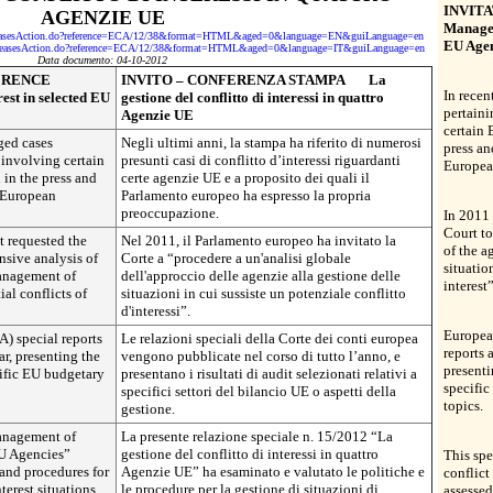
INVIT
AGENZIE UE
Manageme
sReleasesAction.do?reference=ECA/12/38&format=HTML&aged=0&language=EN&guiLanguage=en
EU Agen
sReleasesAction.do?reference=ECA/12/38&format=HTML&aged=0&language=IT&guiLanguage=en
Data documento: 04-10-2012
FERENCE
INVITO – CONFERENZA STAMPA La
In recen
est in selected EU
gestione del conflitto di interessi in quattro
pertaini
Agenzie UE
certain 
eged cases
Negli ultimi anni, la stampa ha riferito di numerosi
press an
t involving certain
presunti casi di conflitto d’interessi riguardanti
Europea
in the press and
certe agenzie UE e a proposito dei quali il
e European
Parlamento europeo ha espresso la propria
preoccupazione.
In 2011 
Court t
t requested the
Nel 2011, il Parlamento europeo ha invitato la
of the a
sive analysis of
Corte a “procedere a un'analisi globale
situatio
management of
dell'approccio delle agenzie alla gestione delle
interest”
ial conflicts of
situazioni in cui sussiste un potenziale conflitto
d'interessi”.
Europea
) special reports
Le relazioni speciali della Corte dei conti europea
reports 
r, presenting the
vengono pubblicate nel corso di tutto l’anno, e
presenti
ecific EU budgetary
presentano i risultati di audit selezionati relativi a
specifi
specifici settori del bilancio UE o aspetti della
topics.
gestione.
anagement of
La presente relazione speciale n. 15/2012 “La
 EU Agencies”
gestione del conflitto di interessi in quattro
This sp
 and procedures for
Agenzie UE” ha esaminato e valutato le politiche e
conflict
terest situations
le procedure per la gestione di situazioni di
assessed