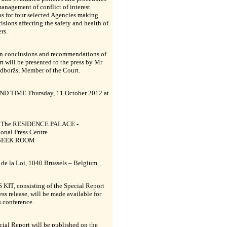
management of conflict of interest
ns for four selected Agencies making
cisions affecting the safety and health of
rs.
n conclusions and recommendations of
rt will be presented to the press by Mr
udboržs, Member of the Court.
D TIME Thursday, 11 October 2012 at
The RESIDENCE PALACE -
ional Press Centre
EEK ROOM
 de la Loi, 1040 Brussels – Belgium
KIT, consisting of the Special Report
ess release, will be made available for
s conference.
ial Report will be published on the