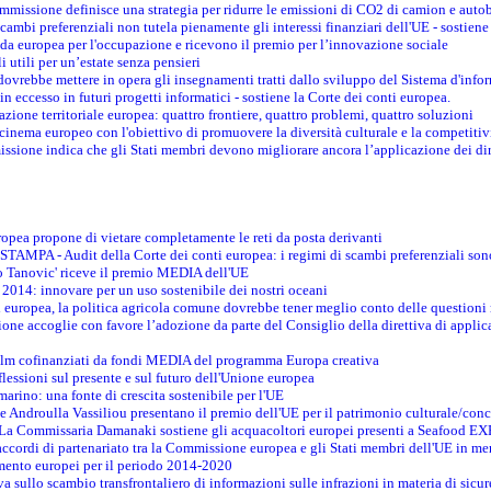
ommissione definisce una strategia per ridurre le emissioni di CO2 di camion e auto
scambi preferenziali non tutela pienamente gli interessi finanziari dell'UE - sostiene
ida europea per l'occupazione e ricevono il premio per l’innovazione sociale
 utili per un’estate senza pensieri
vrebbe mettere in opera gli insegnamenti tratti dallo sviluppo del Sistema d'inf
e in eccesso in futuri progetti informatici - sostiene la Corte dei conti europea.
zione territoriale europea: quattro frontiere, quattro problemi, quattro soluzioni
 cinema europeo con l'obiettivo di promuovere la diversità culturale e la competitivi
ssione indica che gli Stati membri devono migliorare ancora l’applicazione dei diri
opea propone di vietare completamente le reti da posta derivanti
PA - Audit della Corte dei conti europea: i regimi di scambi preferenziali son
co Tanovic' riceve il premio MEDIA dell'UE
 2014: innovare per un uso sostenibile dei nostri oceani
 europea, la politica agricola comune dovrebbe tener meglio conto delle questioni re
ne accoglie con favore l’adozione da parte del Consiglio della direttiva di applica
film cofinanziati da fondi MEDIA del programma Europa creativa
flessioni sul presente e sul futuro dell'Unione europea
marino: una fonte di crescita sostenibile per l'UE
 Androulla Vassiliou presentano il premio dell'UE per il patrimonio culturale/con
E - La Commissaria Damanaki sostiene gli acquacoltori europei presenti a Seafood 
ccordi di partenariato tra la Commissione europea e gli Stati membri dell'UE in mer
timento europei per il periodo 2014-2020
va sullo scambio transfrontaliero di informazioni sulle infrazioni in materia di sicur