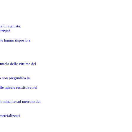
azione giusta.
ttività
che hanno risposto a
utela delle vittime del
o non pregiudica la
le misure restrittive nei
 dominante sul mercato dei
mercializzati