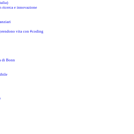
talia)
in ricerca e innovazione
anziari
 prendono vita con #coding
za di Bonn
ibile
e