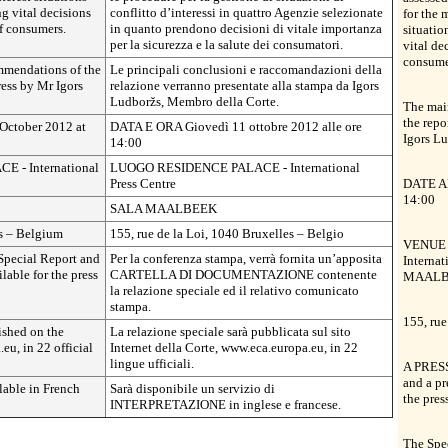
g vital decisions
conflitto d’interessi in quattro Agenzie selezionate
for the 
of consumers.
in quanto prendono decisioni di vitale importanza
situatio
per la sicurezza e la salute dei consumatori.
vital de
consume
mmendations of the
Le principali conclusioni e raccomandazioni della
ress by Mr Igors
relazione verranno presentate alla stampa da Igors
Ludboržs, Membro della Corte.
The mai
the repo
ctober 2012 at
DATA E ORA Giovedì 11 ottobre 2012 alle ore
Igors L
14:00
 - International
LUOGO RESIDENCE PALACE - International
Press Centre
DATE AN
14:00
SALA MAALBEEK
ls – Belgium
155, rue de la Loi, 1040 Bruxelles – Belgio
VENUE 
Special Report and
Per la conferenza stampa, verrà fornita un’apposita
Internat
ilable for the press
CARTELLA DI DOCUMENTAZIONE contenente
MAALB
la relazione speciale ed il relativo comunicato
stampa.
155, rue
ished on the
La relazione speciale sarà pubblicata sul sito
eu, in 22 official
Internet della Corte, www.eca.europa.eu, in 22
lingue ufficiali.
A PRESS 
and a pr
able in French
Sarà disponibile un servizio di
the pres
INTERPRETAZIONE in inglese e francese.
The Spec