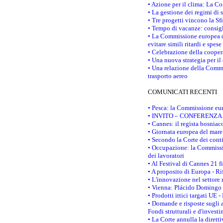
• Azione per il clima: La C
• La gestione dei regimi di 
• Tre progetti vincono la Sf
• Tempo di vacanze: consigli
• La Commissione europea do
evitare simili ritardi e spes
• Celebrazione della coopera
• Una nuova strategia per il
• Una relazione della Commi
trasporto aereo
COMUNICATI RECENTI
• Pesca: la Commissione eur
• INVITO – CONFERENZA STAM
• Cannes: il regista bosnia
• Giornata europea del mare
• Secondo la Corte dei conti
• Occupazione: la Commissio
dei lavoratori
• Al Festival di Cannes 21 
• A proposito di Europa - Ri
• L'innovazione nel settore 
• Vienna: Plácido Domingo e
• Prodotti ittici targati U
• Domande e risposte sugli a
Fondi strutturali e d'inves
• La Corte annulla la diretti