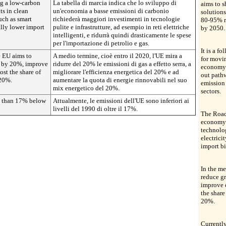
g a low-carbon
La tabella di marcia indica che lo sviluppo di
aims to s
ts in clean
un'economia a basse emissioni di carbonio
solutions
uch as smart
richiederà maggiori investimenti in tecnologie
80-95% r
cally lower import
pulite e infrastrutture, ad esempio in reti elettriche
by 2050.
intelligenti, e ridurrà quindi drasticamente le spese
per l'importazione di petrolio e gas.
It is a 
e EU aims to
A medio termine, cioè entro il 2020, l'UE mira a
for movi
s by 20%, improve
ridurre del 20% le emissioni di gas a effetto serra, a
economy 
st the share of
migliorare l'efficienza energetica del 20% e ad
out pathw
 20%.
aumentare la quota di energie rinnovabili nel suo
emission
mix energetico del 20%.
sectors.
e than 17% below
Attualmente, le emissioni dell'UE sono inferiori ai
livelli del 1990 di oltre il 17%.
The Road
economy 
technolog
electrici
import bi
In the m
reduce g
improve 
the share
20%.
Currentl