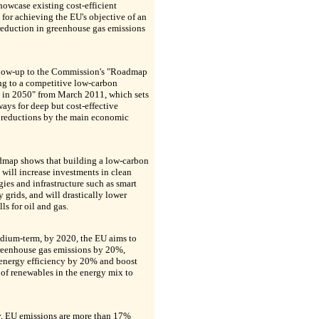
howcase existing cost-efficient
 for achieving the EU's objective of an
eduction in greenhouse gas emissions
follow-up to the Commission's "Roadmap
ng to a competitive low-carbon
in 2050" from March 2011, which sets
ays for deep but cost-effective
 reductions by the main economic
map shows that building a low-carbon
will increase investments in clean
ies and infrastructure such as smart
ty grids, and will drastically lower
lls for oil and gas.
edium-term, by 2020, the EU aims to
reenhouse gas emissions by 20%,
energy efficiency by 20% and boost
 of renewables in the energy mix to
y, EU emissions are more than 17%