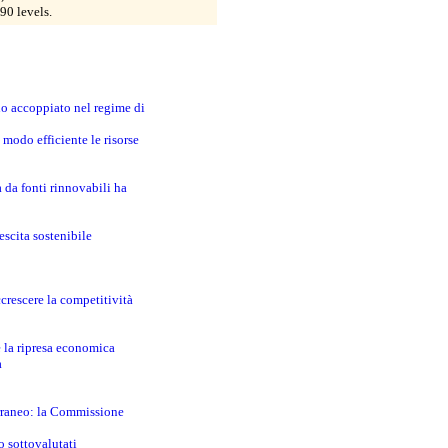
90 levels.
no accoppiato nel regime di
modo efficiente le risorse
a da fonti rinnovabili ha
escita sostenibile
crescere la competitività
e la ripresa economica
a
erraneo: la Commissione
o sottovalutati