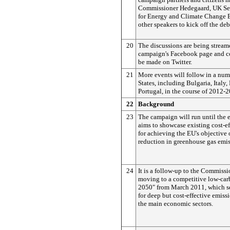
Commissioner Hedegaard, UK Sec
for Energy and Climate Change 
other speakers to kick off the deb
20
The discussions are being stream
campaign's Facebook page and c
be made on Twitter.
21
More events will follow in a nu
States, including Bulgaria, Italy
Portugal, in the course of 2012-
22
Background
23
The campaign will run until the 
aims to showcase existing cost-ef
for achieving the EU's objective
reduction in greenhouse gas emi
24
It is a follow-up to the Commiss
moving to a competitive low-ca
2050" from March 2011, which s
for deep but cost-effective emiss
the main economic sectors.