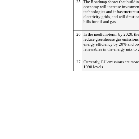
25
The Roadmap shows that buildin
economy will increase investmen
technologies and infrastructure s
electricity grids, and will drasti
bills for oil and gas.
26
In the medium-term, by 2020, th
reduce greenhouse gas emission
energy efficiency by 20% and boo
renewables in the energy mix to
27
Currently, EU emissions are mor
1990 levels.