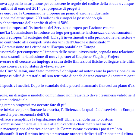
nuova app sullo smartphone per conoscere le regole del codice della strada ovunque
 milioni di euro nel 2014 per proposte di progetti
esa europea: la Commissione propone un piano d’azione industriale
azione malattia: quasi 200 milioni di europei la possiedono già
o abbattimento delle tariffe di oltre il 50%
conti europea sull’istituzione del Servizio europeo per l’azione esterna
ine?La Commissione introduce un logo per garantire la sicurezza dei consumatori
conti europea “Il sostegno dell’UE agli investimenti e alla promozione nel settore v
uo contributo alla competitività dei vini dell’Unione è dimostrato?”
 Commissione tra i cittadini sull’acqua potabile in Europa
è essenziale per compensare l'impatto delle tasse universitarie, segnala una relazione
na straordinaria adesione di nuovi partner al Graphene Flagship Project
vorare o di cercare un impiego a causa delle limitazioni fisiche collegate alle ultim
può conservare lo status di «lavoratore»
le Cruz Villalón, uno Stato membro è obbligato ad autorizzare la prestazione di un
mpossibilità di prestarlo sul suo territorio dipenda da una carenza di carattere cont
i dispositivi medici. Dopo lo scandalo delle protesi mammarie francesi un piano d'azi
zione, un disegno o modello comunitario non registrato deve presumersi valido se il 
ttere individuale
registrano progressi ma occorre fare di più
e iniziative per rafforzare la crescita, l'efficienza e la qualità del servizio in Europa
crescita per l'economia dell'UE
llisce e semplifica la legislazione dell’UE, rendendola meno costosa
Commissione chiede all'Italia e alla Slovacchia chiarimenti nel merito
va macroregione adriatica e ionica: la Commissione avvicina i paesi tra loro
isponibili per il primo invito a presentare progetti dedicati all'azione per il clima