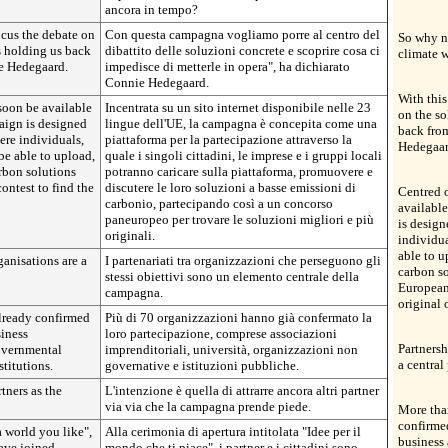
ancora in tempo?
cus the debate on
Con questa campagna vogliamo porre al centro del
So why no
s holding us back
dibattito delle soluzioni concrete e scoprire cosa ci
climate w
e Hedegaard.
impedisce di metterle in opera", ha dichiarato
Connie Hedegaard.
With thi
soon be available
Incentrata su un sito internet disponibile nelle 23
on the so
aign is designed
lingue dell'UE, la campagna è concepita come una
back fro
ere individuals,
piattaforma per la partecipazione attraverso la
Hedegaar
be able to upload,
quale i singoli cittadini, le imprese e i gruppi locali
rbon solutions
potranno caricare sulla piattaforma, promuovere e
ontest to find the
discutere le loro soluzioni a basse emissioni di
Centred 
carbonio, partecipando così a un concorso
available
paneuropeo per trovare le soluzioni migliori e più
is design
originali.
individua
able to u
ganisations are a
I partenariati tra organizzazioni che perseguono gli
carbon so
stessi obiettivi sono un elemento centrale della
European 
campagna.
original 
already confirmed
Più di 70 organizzazioni hanno già confermato la
siness
loro partecipazione, comprese associazioni
Partnersh
governmental
imprenditoriali, università, organizzazioni non
a central
titutions.
governative e istituzioni pubbliche.
tners as the
L'intenzione è quella di attrarre ancora altri partner
via via che la campagna prende piede.
More than
confirme
a world you like",
Alla cerimonia di apertura intitolata "Idee per il
business 
ave joined
mondo che ti piace", i partner e i cittadini sono