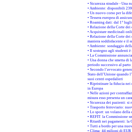
• Sicurezza stradale - Una 
• Ambiente: disponibili 239
• Un nuovo corso per la dif
• Tessera europea di assicur
• Roaming dati: dal 1° lugli
• Relazione della Corte dei 
• Acquistare medicinali onl
• Relazione della Corte dei 
maniera soddisfacente e il s
• Ambiente: sondaggio della
• Il sostegno agli studenti 
• La Commissione annuncia u
• Una donna che smetta di la
periodo successivo al parto 
• Secondo l’avvocato genera
Stato dell’Unione quando l’i
suoi centri ospedalieri
• Ripristinare la fiducia ne
in Europa
• Nelle azioni per contraffa
misura esso presenta un cara
• Sicurezza dei pazienti: si 
• Trasporto ferroviario: nuov
• Lo sport: un volano della 
• REFIT: la Commissione sne
• Ritardi nei pagamenti: la 
• Tutti a bordo per una nuo
• Clima: 44 milioni di EUR d