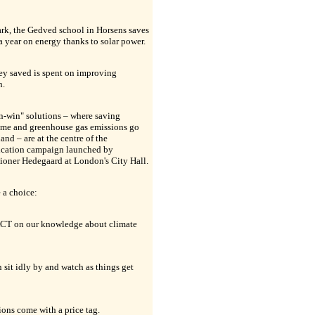
rk, the Gedved school in Horsens saves
 year on energy thanks to solar power.
y saved is spent on improving
n.
n-win" solutions – where saving
ime and greenhouse gas emissions go
and – are at the centre of the
ation campaign launched by
oner Hedegaard at London's City Hall.
 a choice:
CT on our knowledge about climate
 sit idly by and watch as things get
ons come with a price tag.