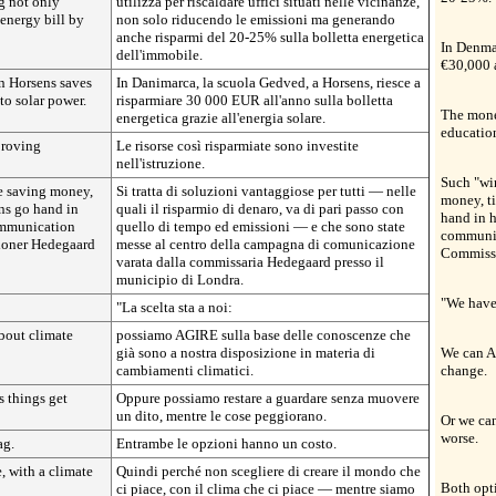
g not only
utilizza per riscaldare uffici situati nelle vicinanze,
 energy bill by
non solo riducendo le emissioni ma generando
anche risparmi del 20-25% sulla bolletta energetica
In Denma
dell'immobile.
€30,000 a
n Horsens saves
In Danimarca, la scuola Gedved, a Horsens, riesce a
to solar power.
risparmiare 30 000 EUR all'anno sulla bolletta
The mone
energetica grazie all'energia solare.
educatio
proving
Le risorse così risparmiate sono investite
nell'istruzione.
Such "wi
e saving money,
Si tratta di soluzioni vantaggiose per tutti — nelle
money, t
ns go hand in
quali il risparmio di denaro, va di pari passo con
hand in h
communication
quello di tempo ed emissioni — e che sono state
communic
oner Hedegaard
messe al centro della campagna di comunicazione
Commissi
varata dalla commissaria Hedegaard presso il
municipio di Londra.
"We have
"La scelta sta a noi:
bout climate
possiamo AGIRE sulla base delle conoscenze che
già sono a nostra disposizione in materia di
We can A
cambiamenti climatici.
change.
s things get
Oppure possiamo restare a guardare senza muovere
un dito, mentre le cose peggiorano.
Or we can
worse.
ag.
Entrambe le opzioni hanno un costo.
, with a climate
Quindi perché non scegliere di creare il mondo che
Both opti
ci piace, con il clima che ci piace — mentre siamo