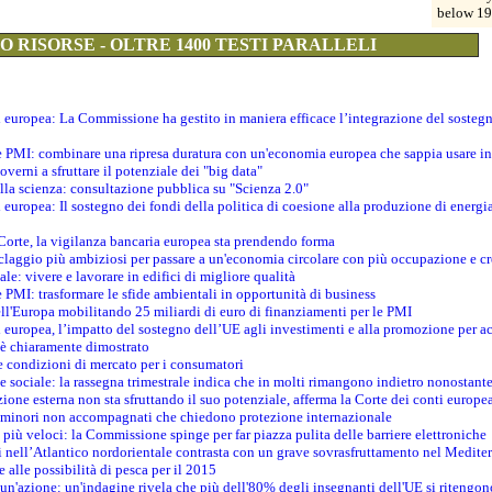
below 19
 RISORSE - OLTRE 1400 TESTI PARALLELI
ti europea: La Commissione ha gestito in maniera efficace l’integrazione del sosteg
le PMI: combinare una ripresa duratura con un'economia europea che sappia usare in 
verni a sfruttare il potenziale dei "big data"
della scienza: consultazione pubblica su "Scienza 2.0"
i europea: Il sostegno dei fondi della politica di coesione alla produzione di energi
 Corte, la vigilanza bancaria europea sta prendendo forma
iclaggio più ambiziosi per passare a un'economia circolare con più occupazione e cr
le: vivere e lavorare in edifici di migliore qualità
e PMI: trasformare le sfide ambientali in opportunità di business
ell'Europa mobilitando 25 miliardi di euro di finanziamenti per le PMI
 europea, l’impatto del sostegno dell’UE agli investimenti e alla promozione per ac
n è chiaramente dimostrato
e condizioni di mercato per i consumatori
e sociale: la rassegna trimestrale indica che in molti rimangono indietro nonostant
azione esterna non sta sfruttando il suo potenziale, afferma la Corte dei conti europe
i minori non accompagnati che chiedono protezione internazionale
e più veloci: la Commissione spinge per far piazza pulita delle barriere elettroniche
tici nell’Atlantico nordorientale contrasta con un grave sovrasfruttamento nel Medit
e alle possibilità di pesca per il 2015
un'azione: un'indagine rivela che più dell'80% degli insegnanti dell'UE si ritengon