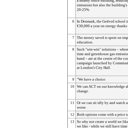
a nearby office building, reducin
emissions but also the building's
20-25%.
6
In Denmark, the Gedved school i
€30,000 a year on energy thanks 
7
The money saved is spent on im
education.
8
Such "win-win" solutions – wher
time and greenhouse gas emissio
hand – are at the centre of the 
campaign launched by Commissi
at London's City Hall.
9
"We have a choice:
10
We can ACT on our knowledge a
change.
11
Or we can sit idly by and watch a
worse.
12
Both options come with a price t
13
So why not create a world we like
we like - while we still have time