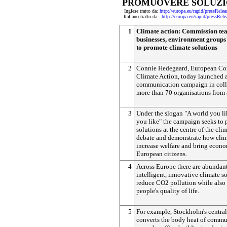
PROMUOVERE SOLUZIO
Inglese tratto da:
http://europa.eu/rapid/pressR
Italiano tratto da:
http://europa.eu/rapid/press
1
Climate action: Commission te
businesses, environment groups 
to promote climate solutions
2
Connie Hedegaard, European Co
Climate Action, today launched
communication campaign in coll
more than 70 organisations from 
3
Under the slogan "A world you li
you like" the campaign seeks to p
solutions at the centre of the cl
debate and demonstrate how clim
increase welfare and bring econo
European citizens.
4
Across Europe there are abundan
intelligent, innovative climate so
reduce CO2 pollution while also
people's quality of life.
5
For example, Stockholm's central 
converts the body heat of commut