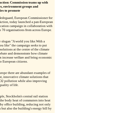
action: Commission teams up with
es, environment groups and
ties to promote
edegaard, European Commissioner for
Action, today launched a pan-European
ation campaign in collaboration with
n 70 organisations from across Europe.
e slogan "A world you like.With a
ou like" the campaign seeks to put
 solutions at the centre of the climate
ebate and demonstrate how climate
an increase welfare and bring economic
to European citizens.
urope there are abundant examples of
nt, innovative climate solutions that
O2 pollution while also improving
uality of life.
le, Stockholm's central rail station
the body heat of commuters into heat
rby office building, reducing not only
 but also the building's energy bill by