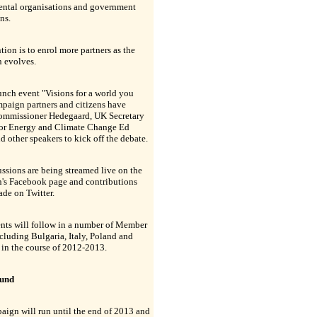
ntal organisations and government
ns.
tion is to enrol more partners as the
 evolves.
unch event "Visions for a world you
mpaign partners and citizens have
ommissioner Hedegaard, UK Secretary
 for Energy and Climate Change Ed
 other speakers to kick off the debate.
ssions are being streamed live on the
's Facebook page and contributions
de on Twitter.
nts will follow in a number of Member
ncluding Bulgaria, Italy, Poland and
 in the course of 2012-2013.
und
aign will run until the end of 2013 and