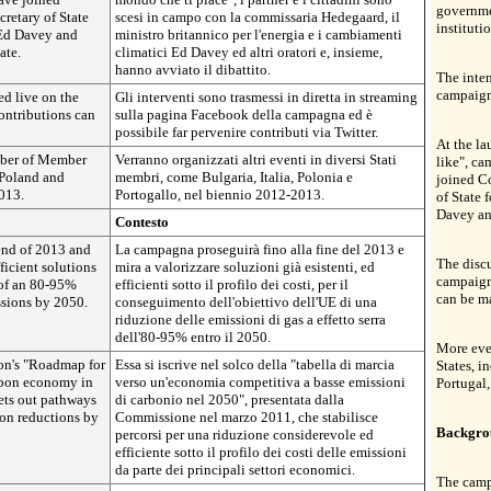
governme
retary of State
scesi in campo con la commissaria Hedegaard, il
institutio
Ed Davey and
ministro britannico per l'energia e i cambiamenti
ate.
climatici Ed Davey ed altri oratori e, insieme,
hanno avviato il dibattito.
The inten
campaign
ed live on the
Gli interventi sono trasmessi in diretta in streaming
ontributions can
sulla pagina Facebook della campagna ed è
possibile far pervenire contributi via Twitter.
At the la
mber of Member
Verranno organizzati altri eventi in diversi Stati
like", ca
, Poland and
membri, come Bulgaria, Italia, Polonia e
joined C
2013.
Portogallo, nel biennio 2012-2013.
of State
Davey and
Contesto
end of 2013 and
La campagna proseguirà fino alla fine del 2013 e
The discu
ficient solutions
mira a valorizzare soluzioni già esistenti, ed
campaign
 of an 80-95%
efficienti sotto il profilo dei costi, per il
can be ma
ssions by 2050.
conseguimento dell'obiettivo dell'UE di una
riduzione delle emissioni di gas a effetto serra
dell'80-95% entro il 2050.
More eve
ion's "Roadmap for
Essa si iscrive nel solco della "tabella di marcia
States, i
rbon economy in
verso un'economia competitiva a basse emissioni
Portugal,
ets out pathways
di carbonio nel 2050", presentata dalla
ion reductions by
Commissione nel marzo 2011, che stabilisce
Backgro
percorsi per una riduzione considerevole ed
efficiente sotto il profilo dei costi delle emissioni
da parte dei principali settori economici.
The camp