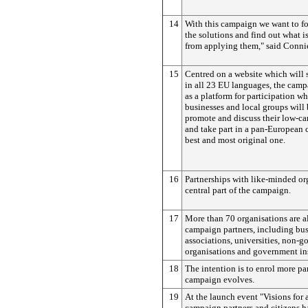
14
With this campaign we want to fo
the solutions and find out what i
from applying them," said Conni
15
Centred on a website which will 
in all 23 EU languages, the camp
as a platform for participation wh
businesses and local groups will 
promote and discuss their low-ca
and take part in a pan-European c
best and most original one.
16
Partnerships with like-minded or
central part of the campaign.
17
More than 70 organisations are 
campaign partners, including bu
associations, universities, non-
organisations and government ins
18
The intention is to enrol more par
campaign evolves.
19
At the launch event "Visions for 
campaign partners and citizens h