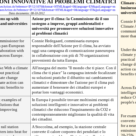
NI INNOVATIVE AI PROBLEMI CLIMATICI
Climate 
eleasesAction.do?reference=IP/12/1076&format=HTML&aged=0&language=EN&guiLanguage=en
business
ReleasesAction.do?reference=IP/12/1076&format=HTML&aged=0&language=IT&guiLanguage=en
universi
Data documento: 08-10-2012
ams up with
Azione per il clima: la Commissione dà il suo
Connie H
and universities
sostegno a imprese, gruppi ambientalisti e
Climate 
università per promuovere soluzioni innovative
communic
ai problemi climatici
more tha
mmissioner for
Connie Hedegaard, commissaria europea
 a pan-European
responsabile dell'Azione per il clima, ha avviato
Under th
aboration with
oggi una campagna di comunicazione paneuropea
climate y
across Europe.
in collaborazione con più di 70 organizzazioni
practical
provenienti da tutta Europa.
change d
ke.With a climate
All'insegna del motto "Il mondo che ti piace. Con il
action c
ut practical
clima che ti piace" la campagna intende focalizzare
benefits 
imate change
su soluzioni pratiche il dibattito sui cambiamenti
ate action can
climatici e dimostrare che l'azione per il clima può
mic benefits to
aumentare il benessere dei cittadini europei e
Across E
portar loro vantaggi economici.
intellige
reduce C
t examples of
In Europa è possibile trovare moltissimi esempi di
people's q
lutions that
soluzioni intelligenti e innovative ai problemi
 improving
climatici che riducono l'inquinamento da CO2 e
contemporaneamente migliorano la qualità di vita
For examp
dei cittadini.
converts 
for a nea
rail station
A Stoccolma, ad esempio, la stazione centrale
emissions
ers into heat for
converte il calore corporeo dei pendolari e lo
20-25%.