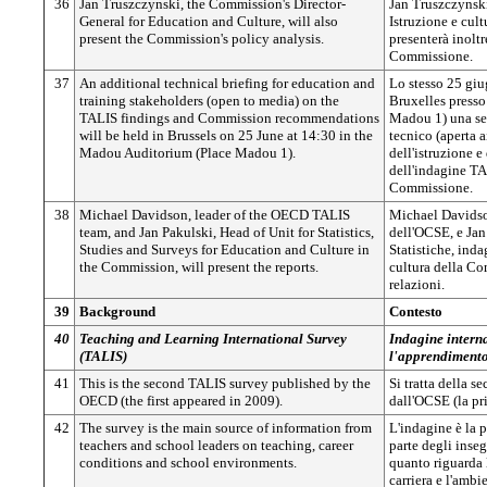
36
Jan Truszczynski, the Commission's Director-
Jan Truszczynski
General for Education and Culture, will also
Istruzione e cul
present the Commission's policy analysis.
presenterà inoltre
Commissione.
37
An additional technical briefing for education and
Lo stesso 25 giug
training stakeholders (open to media) on the
Bruxelles press
TALIS findings and Commission recommendations
Madou 1) una ses
will be held in Brussels on 25 June at 14:30 in the
tecnico (aperta a
Madou Auditorium (Place Madou 1).
dell'istruzione 
dell'indagine TA
Commissione.
38
Michael Davidson, leader of the OECD TALIS
Michael Davidso
team, and Jan Pakulski, Head of Unit for Statistics,
dell'OCSE, e Jan
Studies and Surveys for Education and Culture in
Statistiche, inda
the Commission, will present the reports.
cultura della Co
relazioni.
39
Background
Contesto
40
Teaching and Learning International Survey
Indagine intern
(TALIS)
l'apprendiment
41
This is the second TALIS survey published by the
Si tratta della 
OECD (the first appeared in 2009).
dall'OCSE (la pr
42
The survey is the main source of information from
L'indagine è la 
teachers and school leaders on teaching, career
parte degli inseg
conditions and school environments.
quanto riguarda 
carriera e l'ambi