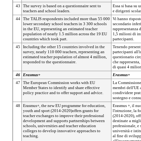
43
The survey is based on a questionnaire sent to
Essa si basa su 
teachers and school leaders.
e dirigenti scolas
44
The TALIS respondents included more than 55 000
Vi hanno rispost
lower secondary school teachers in 3 300 schools
secondario inferi
in the EU, representing an estimated teacher
rappresentanza d
population of nearly 1.5 million across the 19 EU
1,5 milioni di i
countries which took part.
partecipanti.
45
Including the other 15 countries involved in the
Tenendo presenti
survey, nearly 110 000 teachers, representing an
partecipanti all'
estimated teacher population of almost 4 million,
questionario cir
responded to the questionnaire.
che rappresenta,
di quasi 4 milion
46
Erasmus+
Erasmus+
47
The European Commission works with EU
La Commissione 
Member States to identify and share effective
membri dell'UE a
policy practice and to offer support and advice.
condividere prati
sostegno e cons
48
Erasmus+, the new EU programme for education,
Erasmus +, il n
youth and sport (2014-2020)offers grants for
l'istruzione, la 
teacher exchanges to improve their professional
(2014-2020), off
development and supports partnerships between
destinate a migli
schools, universities and teacher education
professionale, e 
colleges to develop innovative approaches to
università e isti
teaching.
al fine di svilu
all'insegnamento