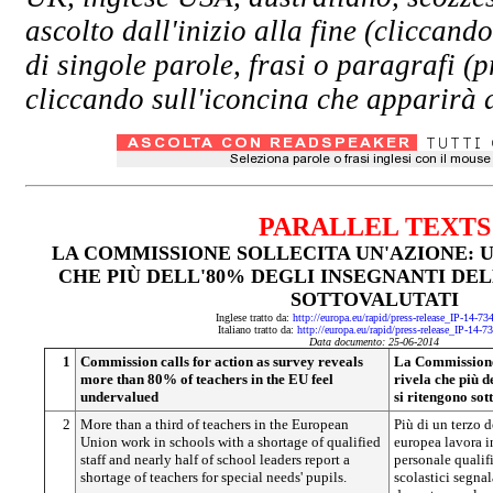
ascolto dall'inizio alla fine (clicc
di singole parole, frasi o paragrafi (
cliccando sull'iconcina che apparirà a
PARALLEL TEXTS
LA COMMISSIONE SOLLECITA UN'AZIONE: 
CHE PIÙ DELL'80% DEGLI INSEGNANTI DEL
SOTTOVALUTATI
Inglese tratto da:
http://europa.eu/rapid/press-release_IP-14-7
Italiano tratto da:
http://europa.eu/rapid/press-release_IP-14-7
Data documento: 25-06-2014
1
Commission calls for action as survey reveals
La Commissione 
more than 80% of teachers in the EU feel
rivela che più d
undervalued
si ritengono sot
2
More than a third of teachers in the European
Più di un terzo 
Union work in schools with a shortage of qualified
europea lavora in
staff and nearly half of school leaders report a
personale qualifi
shortage of teachers for special needs' pupils.
scolastici segna