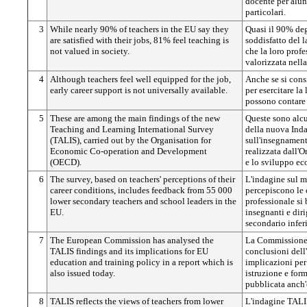
docente per alun
particolari.
3
While nearly 90% of teachers in the EU say they
Quasi il 90% deg
are satisfied with their jobs, 81% feel teaching is
soddisfatto del 
not valued in society.
che la loro prof
valorizzata nella
4
Although teachers feel well equipped for the job,
Anche se si cons
early career support is not universally available.
per esercitare la
possono contare 
5
These are among the main findings of the new
Queste sono alcu
Teaching and Learning International Survey
della nuova Inda
(TALIS), carried out by the Organisation for
sull'insegnament
Economic Co-operation and Development
realizzata dall'
(OECD).
e lo sviluppo e
6
The survey, based on teachers' perceptions of their
L'indagine sul m
career conditions, includes feedback from 55 000
percepiscono le 
lower secondary teachers and school leaders in the
professionale si 
EU.
insegnanti e diri
secondario infer
7
The European Commission has analysed the
La Commissione 
TALIS findings and its implications for EU
conclusioni dell
education and training policy in a report which is
implicazioni per 
also issued today.
istruzione e for
pubblicata anch'
8
TALIS reflects the views of teachers from lower
L'indagine TALIS