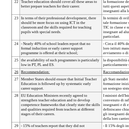
22
Teacher education should cover all these areas to
la formazione de
better prepare teachers for their career.
tutti questi aspe
insegnanti alla l
23
In terms of their professional development, there
In termini di sv
should be more focus on using ICT in the
tale formazione s
classroom and the skills required for teaching
TIC in classe e 
pupils with special needs.
insegnare ad alu
particolari.
24
- Nearly 40% of school leaders report that no
- Circa il 40% de
formal induction or early career support
loro istituti ma
programme is offered at their school;
avviamento o di 
25
the availability of such programmes is particularly
la disponibilità
low in PT, PL and ES.
particolarmente 
26
Recommendation:
Raccomandazio
27
Member States should ensure that Initial Teacher
gli Stati membri
Education is followed up by systematic early
formazione inizi
career support.
un sostegno siste
28
EU Education Ministers recently agreed to
I ministri dell'I
strengthen teacher education and to develop
convenuto di raf
competence frameworks that clearly state the skills
insegnanti e di 
and qualities required from teachers at different
definiscano chiar
stages of their careers.
gli insegnanti d
della loro carrie
29
- 15% of teachers report that they did not
- Il 15% degli i