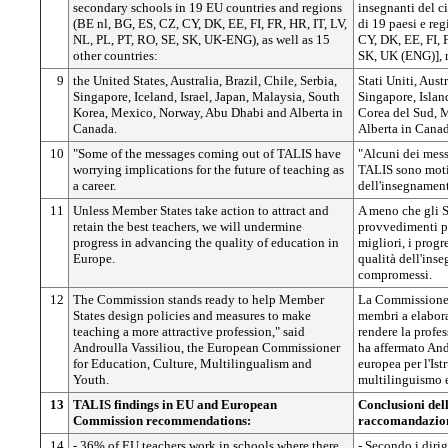
secondary schools in 19 EU countries and regions
insegnanti del ci
(BE nl, BG, ES, CZ, CY, DK, EE, FI, FR, HR, IT, LV,
di 19 paesi e reg
NL, PL, PT, RO, SE, SK, UK-ENG), as well as 15
CY, DK, EE, FI, 
other countries:
SK, UK (ENG)], n
9
the United States, Australia, Brazil, Chile, Serbia,
Stati Uniti, Austr
Singapore, Iceland, Israel, Japan, Malaysia, South
Singapore, Islan
Korea, Mexico, Norway, Abu Dhabi and Alberta in
Corea del Sud, 
Canada.
Alberta in Canad
10
"Some of the messages coming out of TALIS have
"Alcuni dei mess
worrying implications for the future of teaching as
TALIS sono moti
a career.
dell'insegnament
11
Unless Member States take action to attract and
A meno che gli 
retain the best teachers, we will undermine
provvedimenti per
progress in advancing the quality of education in
migliori, i progr
Europe.
qualità dell'ins
compromessi.
12
The Commission stands ready to help Member
La Commissione è
States design policies and measures to make
membri a elabora
teaching a more attractive profession," said
rendere la profes
Androulla Vassiliou, the European Commissioner
ha affermato And
for Education, Culture, Multilingualism and
europea per l'Istr
Youth.
multilinguismo e
13
TALIS findings in EU and European
Conclusioni del
Commission recommendations:
raccomandazion
14
- 36% of EU teachers work in schools where there
- Secondo i dirig