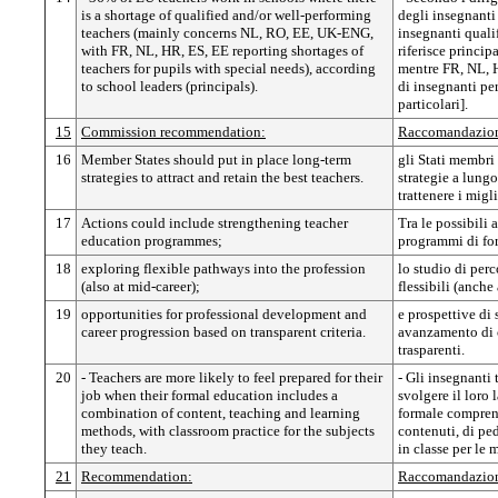
is a shortage of qualified and/or well-performing
degli insegnanti 
teachers (mainly concerns NL, RO, EE, UK-ENG,
insegnanti qualif
with FR, NL, HR, ES, EE reporting shortages of
riferisce princi
teachers for pupils with special needs), according
mentre FR, NL, 
to school leaders (principals).
di insegnanti pe
particolari].
15
Commission recommendation:
Raccomandazion
16
Member States should put in place long-term
gli Stati membri
strategies to attract and retain the best teachers.
strategie a lungo
trattenere i migl
17
Actions could include strengthening teacher
Tra le possibili 
education programmes;
programmi di fo
18
exploring flexible pathways into the profession
lo studio di per
(also at mid-career);
flessibili (anche
19
opportunities for professional development and
e prospettive di
career progression based on transparent criteria.
avanzamento di ca
trasparenti.
20
- Teachers are more likely to feel prepared for their
- Gli insegnanti 
job when their formal education includes a
svolgere il loro 
combination of content, teaching and learning
formale compren
methods, with classroom practice for the subjects
contenuti, di ped
they teach.
in classe per le 
21
Recommendation:
Raccomandazio