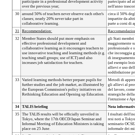
participate in a professional development activity
partecipato ad at
over the previous year;
nell'anno trascor
30
around 50% of teachers never observe each other's
circa il 50% degl
classes; nearly 20% never take part in
impartite da altr
collaborative learning.
parte a corsi di
31
Recommendation:
Raccomandazio
32
Member States should put more emphasis on
gli Stati membri
effective professional development and
maggiormente su
collaborative learning as it encourages teachers to
professionale e 
use innovative teaching and learning methods (e.g.
che incoraggia g
teaching small groups; use of ICT) and also
di insegnamento
increases job satisfaction for teachers.
(ad esempio lezio
allievi e uso del
soddisfazione pr
33
Varied learning methods better prepare pupils for
Metodi di appre
further studies and the job market, as illustrated by
gli allievi al p
the European Commission's policy initiatives on
del lavoro, come
Rethinking Education and Opening up Education.
strategiche del
l'istruzione e Apr
34
TALIS briefing
Nota informativ
35
The TALIS results will be officially unveiled in
I risultati dell'
Tokyo, where the 17th OECD/Japan Seminar and
resi noti a Toky
Informal Meeting of Education Ministers is taking
seminario OCSE/
place on 25 June.
informale dei min