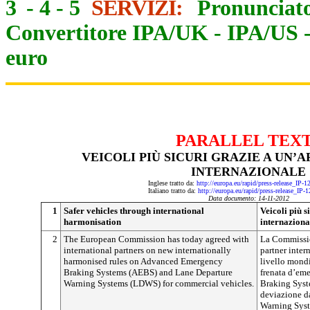
3
-
4
-
5
SERVIZI:
Pronunciato
Convertitore IPA/UK
-
IPA/US
euro
PARALLEL TEX
VEICOLI PIÙ SICURI GRAZIE A UN
INTERNAZIONALE
Inglese tratto da:
http://europa.eu/rapid/press-release_IP-
Italiano tratto da:
http://europa.eu/rapid/press-release_IP-
Data documento: 14-11-2012
1
Safer vehicles through international
Veicoli più 
harmonisation
internaziona
2
The European Commission has today agreed with
La Commissio
international partners on new internationally
partner inte
harmonised rules on Advanced Emergency
livello mondi
Braking Systems (AEBS) and Lane Departure
frenata d’e
Warning Systems (LDWS) for commercial vehicles.
Braking Syste
deviazione da
Warning Syst