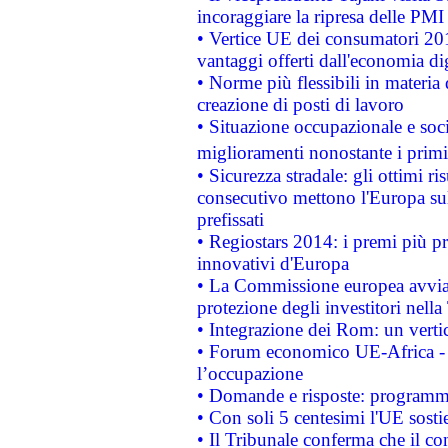
incoraggiare la ripresa delle PMI 
• Vertice UE dei consumatori 201
vantaggi offerti dall'economia dig
• Norme più flessibili in materia d
creazione di posti di lavoro
• Situazione occupazionale e socia
miglioramenti nonostante i primi 
• Sicurezza stradale: gli ottimi ri
consecutivo mettono l'Europa sull
prefissati
• Regiostars 2014: i premi più pre
innovativi d'Europa
• La Commissione europea avvia 
protezione degli investitori nell
• Integrazione dei Rom: un verti
• Forum economico UE-Africa - in
l’occupazione
• Domande e risposte: programma
• Con soli 5 centesimi l'UE sosti
• Il Tribunale conferma che il co