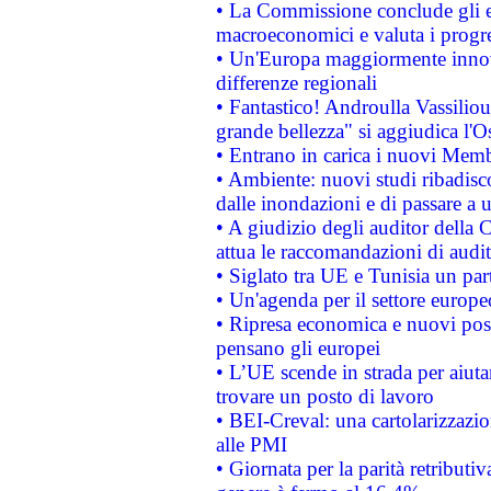
• La Commissione conclude gli es
macroeconomici e valuta i progre
• Un'Europa maggiormente innova
differenze regionali
• Fantastico! Androulla Vassilio
grande bellezza" si aggiudica l'O
• Entrano in carica i nuovi Memb
• Ambiente: nuovi studi ribadisco
dalle inondazioni e di passare a u
• A giudizio degli auditor della
attua le raccomandazioni di aud
• Siglato tra UE e Tunisia un part
• Un'agenda per il settore europe
• Ripresa economica e nuovi post
pensano gli europei
• L’UE scende in strada per aiutar
trovare un posto di lavoro
• BEI-Creval: una cartolarizzazio
alle PMI
• Giornata per la parità retributiv