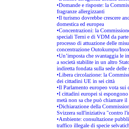
•Domande e risposte: la Commiss
fragranze allergizzanti
•Il turismo dovrebbe crescere an
domestica ed europea
•Concentrazioni: la Commissione 
speciali Terni e di VDM da part
processo di attuazione delle misur
concentrazione Outokumpu/In
•Un’imposta che svantaggia le im
a società stabilite in un altro S
indiretta fondata sulla sede delle 
•Libera circolazione: la Commiss
dei cittadini UE in sei città
•Il Parlamento europeo vota sui di
•I cittadini europei si espongono
metà non sa che può chiamare i
•Dichiarazione della Commission
Svizzera sull'iniziativa "contro 
•Ambiente: consultazione pubblic
traffico illegale di specie selvatic