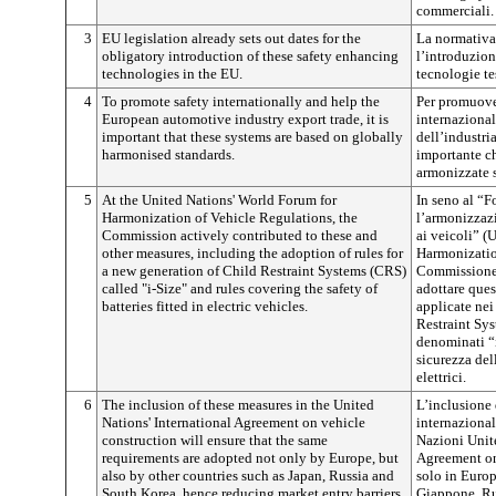
commerciali.
3
EU legislation already sets out dates for the
La normativa 
obligatory introduction of these safety enhancing
l’introduzion
technologies in the EU.
tecnologie tes
4
To promote safety internationally and help the
Per promuover
European automotive industry export trade, it is
internazional
important that these systems are based on globally
dell’industri
harmonised standards.
importante ch
armonizzate 
5
At the United Nations' World Forum for
In seno al “F
Harmonization of Vehicle Regulations, the
l’armonizzaz
Commission actively contributed to these and
ai veicoli” (
other measures, including the adoption of rules for
Harmonizatio
a new generation of Child Restraint Systems (CRS)
Commissione 
called "i-Size" and rules covering the safety of
adottare ques
batteries fitted in electric vehicles.
applicate nei
Restraint Sy
denominati “i
sicurezza del
elettrici.
6
The inclusion of these measures in the United
L’inclusione 
Nations' International Agreement on vehicle
internazional
construction will ensure that the same
Nazioni Unite
requirements are adopted not only by Europe, but
Agreement on 
also by other countries such as Japan, Russia and
solo in Europ
South Korea, hence reducing market entry barriers
Giappone, Ru