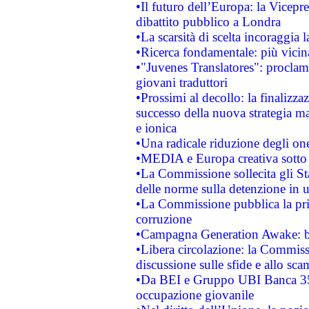
•Il futuro dell’Europa: la Vicep
dibattito pubblico a Londra
•La scarsità di scelta incoraggia l
•Ricerca fondamentale: più vicin
•"Juvenes Translatores": proclama
giovani traduttori
•Prossimi al decollo: la finalizzaz
successo della nuova strategia ma
e ionica
•Una radicale riduzione degli oner
•MEDIA e Europa creativa sotto i r
•La Commissione sollecita gli Sta
delle norme sulla detenzione in 
•La Commissione pubblica la prim
corruzione
•Campagna Generation Awake: bast
•Libera circolazione: la Commiss
discussione sulle sfide e allo sca
•Da BEI e Gruppo UBI Banca 35
occupazione giovanile