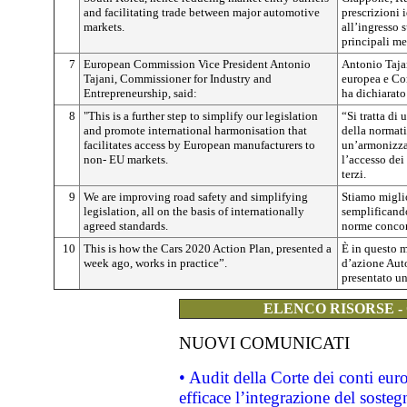
and facilitating trade between major automotive
prescrizioni 
markets.
all’ingresso 
principali me
7
European Commission Vice President Antonio
Antonio Taja
Tajani, Commissioner for Industry and
europea e Com
Entrepreneurship, said:
ha dichiarato
8
"This is a further step to simplify our legislation
“Si tratta di
and promote international harmonisation that
della normat
facilitates access by European manufacturers to
un’armonizza
non- EU markets.
l’accesso dei
terzi.
9
We are improving road safety and simplifying
Stiamo miglio
legislation, all on the basis of internationally
semplificando
agreed standards.
norme concord
10
This is how the Cars 2020 Action Plan, presented a
È in questo m
week ago, works in practice”.
d’azione Aut
presentato un
ELENCO RISORSE -
NUOVI COMUNICATI
• Audit della Corte dei conti eu
efficace l’integrazione del sost