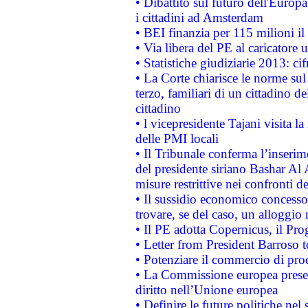
• Dibattito sul futuro dell'Europ
i cittadini ad Amsterdam
• BEI finanzia per 115 milioni i
• Via libera del PE al caricatore u
• Statistiche giudiziarie 2013: ci
• La Corte chiarisce le norme sul 
terzo, familiari di un cittadino 
cittadino
• l vicepresidente Tajani visita l
delle PMI locali
• Il Tribunale conferma l’inserim
del presidente siriano Bashar Al 
misure restrittive nei confronti de
• Il sussidio economico concesso 
trovare, se del caso, un alloggio
• Il PE adotta Copernicus, il Pr
• Letter from President Barroso
• Potenziare il commercio di prod
• La Commissione europea presen
diritto nell’Unione europea
• Definire le future politiche nel 