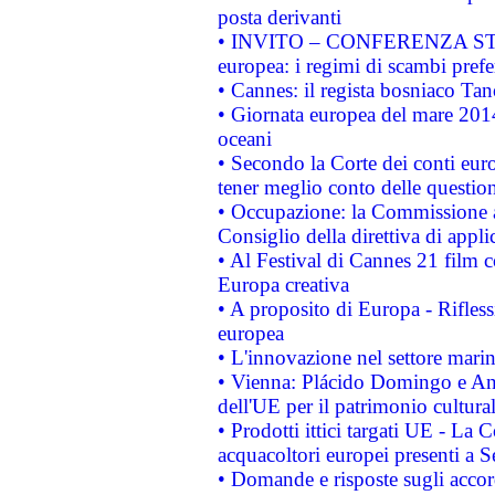
posta derivanti
• INVITO – CONFERENZA STAMP
europea: i regimi di scambi pref
• Cannes: il regista bosniaco Ta
• Giornata europea del mare 2014
oceani
• Secondo la Corte dei conti eur
tener meglio conto delle questioni
• Occupazione: la Commissione a
Consiglio della direttiva di applic
• Al Festival di Cannes 21 film
Europa creativa
• A proposito di Europa - Rifless
europea
• L'innovazione nel settore marin
• Vienna: Plácido Domingo e And
dell'UE per il patrimonio cultur
• Prodotti ittici targati UE - La
acquacoltori europei presenti 
• Domande e risposte sugli accor