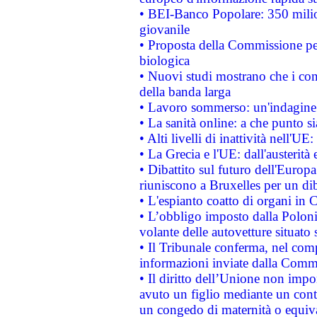
• BEI-Banco Popolare: 350 mili
giovanile
• Proposta della Commissione pe
biologica
• Nuovi studi mostrano che i cons
della banda larga
• Lavoro sommerso: un'indagine 
• La sanità online: a che punto 
• Alti livelli di inattività nell'
• La Grecia e l'UE: dall'austerità
• Dibattito sul futuro dell'Europa:
riuniscono a Bruxelles per un di
• L'espianto coatto di organi in 
• L’obbligo imposto dalla Polonia 
volante delle autovetture situato s
• Il Tribunale conferma, nel compl
informazioni inviate dalla Commi
• Il diritto dell’Unione non imp
avuto un figlio mediante un contr
un congedo di maternità o equiv