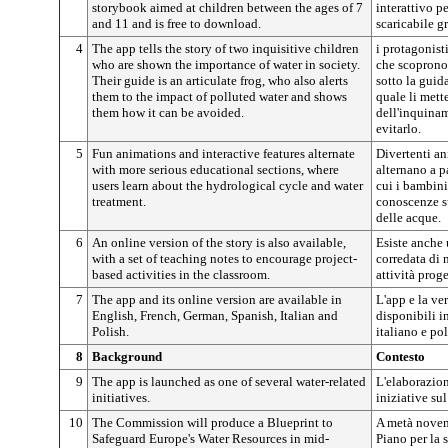
storybook aimed at children between the ages of 7
interattivo p
and 11 and is free to download.
scaricabile g
4
The app tells the story of two inquisitive children
i protagonist
who are shown the importance of water in society.
che scoprono 
Their guide is an articulate frog, who also alerts
sotto la guid
them to the impact of polluted water and shows
quale li mett
them how it can be avoided.
dell'inquina
evitarlo.
5
Fun animations and interactive features alternate
Divertenti an
with more serious educational sections, where
alternano a pa
users learn about the hydrological cycle and water
cui i bambin
treatment.
conoscenze su
delle acque.
6
An online version of the story is also available,
Esiste anche 
with a set of teaching notes to encourage project-
corredata di 
based activities in the classroom.
attività proge
7
The app and its online version are available in
L'app e la ve
English, French, German, Spanish, Italian and
disponibili i
Polish.
italiano e po
8
Background
Contesto
9
The app is launched as one of several water-related
L'elaborazion
initiatives.
iniziative sul
10
The Commission will produce a Blueprint to
A metà novem
Safeguard Europe's Water Resources in mid-
Piano per la 