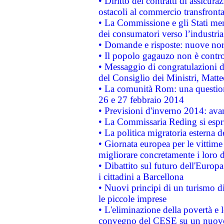
• Diritto dei contratti di assicura
ostacoli al commercio transfronta
• La Commissione e gli Stati mem
dei consumatori verso l’industria
• Domande e risposte: nuove norm
• Il popolo gagauzo non è contr
• Messaggio di congratulazioni d
del Consiglio dei Ministri, Matt
• La comunità Rom: una questio
26 e 27 febbraio 2014
• Previsioni d'inverno 2014: avan
• La Commissaria Reding si espr
• La politica migratoria esterna 
• Giornata europea per le vittime
migliorare concretamente i loro di
• Dibattito sul futuro dell'Europ
i cittadini a Barcellona
• Nuovi principi di un turismo di
le piccole imprese
• L'eliminazione della povertà e l
convegno del CESE su un nuovo 