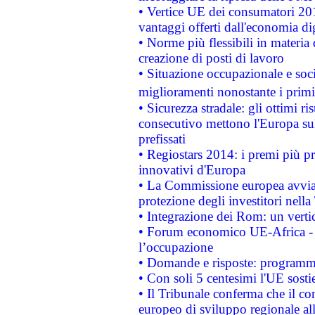
• Vertice UE dei consumatori 201
vantaggi offerti dall'economia dig
• Norme più flessibili in materia d
creazione di posti di lavoro
• Situazione occupazionale e socia
miglioramenti nonostante i primi 
• Sicurezza stradale: gli ottimi ri
consecutivo mettono l'Europa sull
prefissati
• Regiostars 2014: i premi più pre
innovativi d'Europa
• La Commissione europea avvia 
protezione degli investitori nell
• Integrazione dei Rom: un verti
• Forum economico UE-Africa - in
l’occupazione
• Domande e risposte: programma
• Con soli 5 centesimi l'UE sosti
• Il Tribunale conferma che il co
europeo di sviluppo regionale all