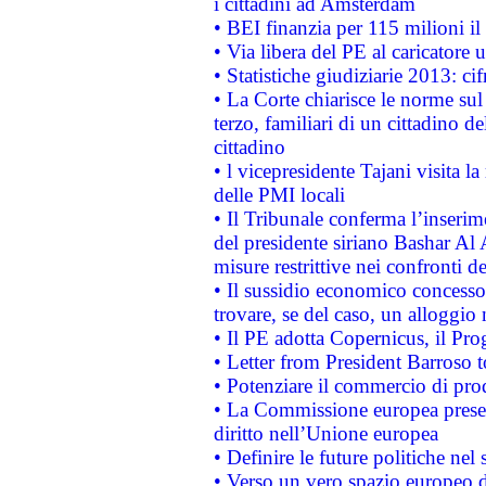
i cittadini ad Amsterdam
• BEI finanzia per 115 milioni i
• Via libera del PE al caricatore u
• Statistiche giudiziarie 2013: ci
• La Corte chiarisce le norme sul 
terzo, familiari di un cittadino 
cittadino
• l vicepresidente Tajani visita l
delle PMI locali
• Il Tribunale conferma l’inserim
del presidente siriano Bashar Al 
misure restrittive nei confronti de
• Il sussidio economico concesso 
trovare, se del caso, un alloggio
• Il PE adotta Copernicus, il Pr
• Letter from President Barroso
• Potenziare il commercio di prod
• La Commissione europea presen
diritto nell’Unione europea
• Definire le future politiche nel 
• Verso un vero spazio europeo di 