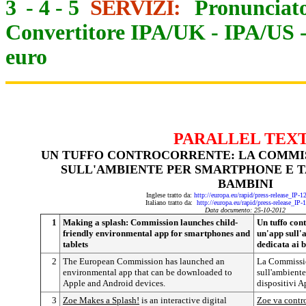
3
-
4
-
5
SERVIZI:
Pronunciato
Convertitore IPA/UK
-
IPA/US
euro
PARALLEL TEX
UN TUFFO CONTROCORRENTE: LA COMMIS
SULL'AMBIENTE PER SMARTPHONE E T
BAMBINI
Inglese tratto da:
http://europa.eu/rapid/press-release_IP-
Italiano tratto da:
http://europa.eu/rapid/press-release_IP
Data documento: 25-10-2012
1
Making a splash: Commission launches child-
Un tuffo con
friendly environmental app for smartphones and
un'app sull'
tablets
dedicata ai 
2
The European Commission has launched an
La Commissio
environmental app that can be downloaded to
sull'ambiente
Apple and Android devices.
dispositivi A
3
Zoe Makes a Splash!
is an interactive digital
Zoe va contr