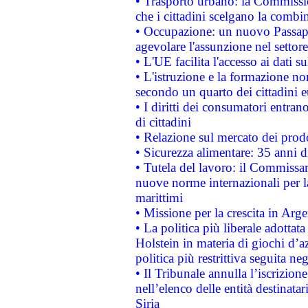
• Trasporto urbano: la Commission
che i cittadini scelgano la combi
• Occupazione: un nuovo Passap
agevolare l'assunzione nel settore 
• L'UE facilita l'accesso ai dati s
• L'istruzione e la formazione n
secondo un quarto dei cittadini 
• I diritti dei consumatori entran
di cittadini
• Relazione sul mercato dei prodot
• Sicurezza alimentare: 35 anni d
• Tutela del lavoro: il Commissa
nuove norme internazionali per la 
marittimi
• Missione per la crescita in Arg
• La politica più liberale adott
Holstein in materia di giochi d’a
politica più restrittiva seguita ne
• Il Tribunale annulla l’iscrizion
nell’elenco delle entità destinatar
Siria