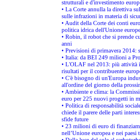
strutturali e d'investimento euro
• La Corte annulla la direttiva s
sulle infrazioni in materia di sicu
• Audit della Corte dei conti euro
politica idrica dell'Unione europ
• Robin, il robot che si prende c
anni
• Previsioni di primavera 2014: si
• Italia: da BEI 249 milioni a Pr
• L'OLAF nel 2013: più attività i
risultati per il contribuente euro
• C'è bisogno di un'Europa indust
all'ordine del giorno della pros
• Ambiente e clima: la Commissi
euro per 225 nuovi progetti in m
• Politica di responsabilità soci
chiede il parere delle parti interes
sfide future
• 23 milioni di euro di finanzia
nell’Unione europea e nei paesi t
• Dalla luce del sole al carboturb