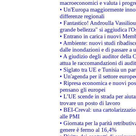
macroeconomici e valuta i progre
• Un'Europa maggiormente innova
differenze regionali
• Fantastico! Androulla Vassilio
grande bellezza" si aggiudica l'O
• Entrano in carica i nuovi Memb
• Ambiente: nuovi studi ribadisco
dalle inondazioni e di passare a u
• A giudizio degli auditor della
attua le raccomandazioni di aud
• Siglato tra UE e Tunisia un part
• Un'agenda per il settore europe
• Ripresa economica e nuovi post
pensano gli europei
• L’UE scende in strada per aiutar
trovare un posto di lavoro
• BEI-Creval: una cartolarizzazio
alle PMI
• Giornata per la parità retributiv
genere è fermo al 16,4%