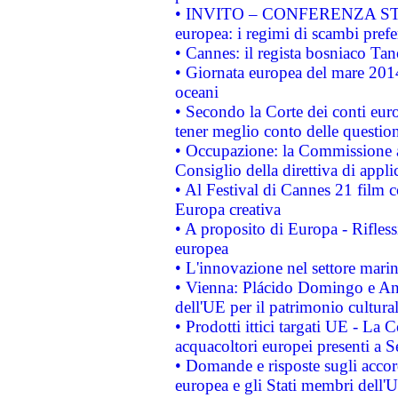
• INVITO – CONFERENZA STAMP
europea: i regimi di scambi pref
• Cannes: il regista bosniaco Ta
• Giornata europea del mare 2014
oceani
• Secondo la Corte dei conti eur
tener meglio conto delle questioni
• Occupazione: la Commissione a
Consiglio della direttiva di applic
• Al Festival di Cannes 21 film
Europa creativa
• A proposito di Europa - Rifless
europea
• L'innovazione nel settore marin
• Vienna: Plácido Domingo e And
dell'UE per il patrimonio cultur
• Prodotti ittici targati UE - La
acquacoltori europei presenti 
• Domande e risposte sugli accor
europea e gli Stati membri dell'U