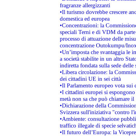
fragranze allergizzanti
•Il turismo dovrebbe crescere an
domestica ed europea
•Concentrazioni: la Commissione 
speciali Terni e di VDM da part
processo di attuazione delle misur
concentrazione Outokumpu/In
•Un’imposta che svantaggia le im
a società stabilite in un altro S
indiretta fondata sulla sede delle 
•Libera circolazione: la Commiss
dei cittadini UE in sei città
•Il Parlamento europeo vota sui di
•I cittadini europei si espongono
metà non sa che può chiamare i
•Dichiarazione della Commission
Svizzera sull'iniziativa "contro 
•Ambiente: consultazione pubblic
traffico illegale di specie selvatic
•Il futuro dell’Europa: la Vicep