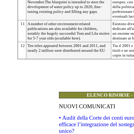
November.The blueprint is intended to steer the
europee, con 
development of water policy up to 2020, fine-
della politic
tuning existing policy and filling any gaps.
perfezionare 
eventuali lac
11
A number of other environment-related
Esistono dive
publications are also available for children,
dedicate all'
notably the hugely successful Tom and Lila stories
un enorme su
for 5-7 year olds (available here).
destinate ai 
12
Ten titles appeared between 2001 and 2011, and
Tra il 2001 e
nearly 2 million were distributed around the EU.
titoli e ne so
copie in tutt
ELENCO RISORSE -
NUOVI COMUNICATI
• Audit della Corte dei conti eu
efficace l’integrazione del sost
unico?