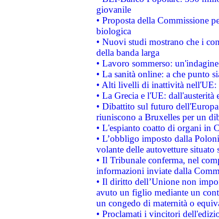
giovanile
• Proposta della Commissione pe
biologica
• Nuovi studi mostrano che i cons
della banda larga
• Lavoro sommerso: un'indagine 
• La sanità online: a che punto 
• Alti livelli di inattività nell'
• La Grecia e l'UE: dall'austerità
• Dibattito sul futuro dell'Europa:
riuniscono a Bruxelles per un di
• L'espianto coatto di organi in 
• L’obbligo imposto dalla Polonia 
volante delle autovetture situato s
• Il Tribunale conferma, nel compl
informazioni inviate dalla Commi
• Il diritto dell’Unione non imp
avuto un figlio mediante un contr
un congedo di maternità o equiv
• Proclamati i vincitori dell'edi