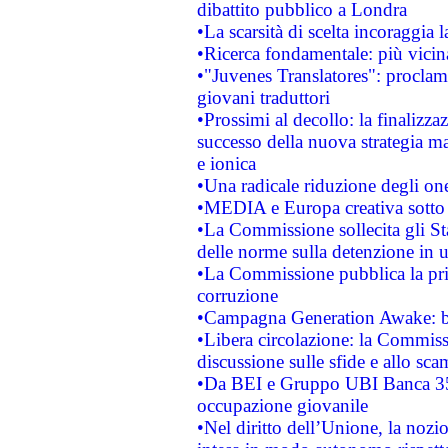
dibattito pubblico a Londra
•La scarsità di scelta incoraggia l
•Ricerca fondamentale: più vicin
•"Juvenes Translatores": proclama
giovani traduttori
•Prossimi al decollo: la finalizzaz
successo della nuova strategia ma
e ionica
•Una radicale riduzione degli oner
•MEDIA e Europa creativa sotto i r
•La Commissione sollecita gli Sta
delle norme sulla detenzione in 
•La Commissione pubblica la prim
corruzione
•Campagna Generation Awake: bast
•Libera circolazione: la Commiss
discussione sulle sfide e allo sca
•Da BEI e Gruppo UBI Banca 35
occupazione giovanile
•Nel diritto dell’Unione, la nozi