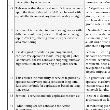
transmitted by an antenna.
trasmesse da un'an
29
This means that the optical sensor's image depends
Ciò significa che 
upon the time of day while SAR can be used with
parte di un sensore
equal effectiveness at any time of the day or night.
giorno, mentre il 
con la medesima ef
giorno o della nott
30
Sentinel-1 is operated in four imaging modes with
Il Sentinel- 1 pre
different resolution (down to 10 m) and coverage
generazione dell'i
(up to 250 km), offering reliable, repeated wide
risoluzioni (fino a
area monitoring.
a 250 km) e offre
affidabile e ripetut
31
It is designed to work in a pre-programmed,
Sentinel- 1, che è
conflict-free operation mode, imaging all global
modalità operativ
landmasses, coastal zones and shipping routes at
conflitti, acquisir
high resolution and covering the global ocean.
continenti, delle z
navigazione suddi
piccole stripmap a
32
This ensures the reliability of service required by
Ciò garantisce l’af
operational services and a consistent long term
operativi e archiv
data archive built for applications based on long
termine creato per
time series.
temporali lunghe.
33
Sentinel-1 services include applications such as:
I servizi di Senti
applicazioni tra le
34
- Monitoring sea ice zones and the Arctic
- il monitoraggio 
environment
dell'ambiente arti