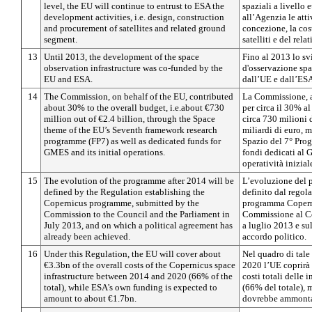
level, the EU will continue to entrust to ESA the
spaziali a livello 
development activities, i.e. design, construction
all’Agenzia le atti
and procurement of satellites and related ground
concezione, la cos
segment.
satelliti e del rela
13
Until 2013, the development of the space
Fino al 2013 lo svi
observation infrastructure was co-funded by the
d'osservazione spa
EU and ESA.
dall’UE e dall’ES
14
The Commission, on behalf of the EU, contributed
La Commissione, a
about 30% to the overall budget, i.e.about €730
per circa il 30% a
million out of €2.4 billion, through the Space
circa 730 milioni 
theme of the EU’s Seventh framework research
miliardi di euro, 
programme (FP7) as well as dedicated funds for
Spazio del 7° Pro
GMES and its initial operations.
fondi dedicati al 
operatività inizial
15
The evolution of the programme after 2014 will be
L’evoluzione del 
defined by the Regulation establishing the
definito dal regola
Copernicus programme, submitted by the
programma Coperni
Commission to the Council and the Parliament in
Commissione al Co
July 2013, and on which a political agreement has
a luglio 2013 e su
already been achieved.
accordo politico.
16
Under this Regulation, the EU will cover about
Nel quadro di tale 
€3.3bn of the overall costs of the Copernicus space
2020 l’UE coprirà 
infrastructure between 2014 and 2020 (66% of the
costi totali delle 
total), while ESA's own funding is expected to
(66% del totale), 
amount to about €1.7bn.
dovrebbe ammontare