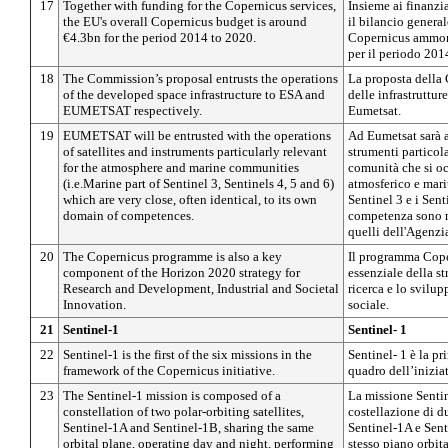
17
Together with funding for the Copernicus services,
Insieme ai finanzi
the EU's overall Copernicus budget is around
il bilancio genera
€4.3bn for the period 2014 to 2020.
Copernicus ammonta
per il periodo 20
18
The Commission’s proposal entrusts the operations
La proposta della 
of the developed space infrastructure to ESA and
delle infrastruttur
EUMETSAT respectively.
Eumetsat.
19
EUMETSAT will be entrusted with the operations
Ad Eumetsat sarà af
of satellites and instruments particularly relevant
strumenti particol
for the atmosphere and marine communities
comunità che si o
(i.e.Marine part of Sentinel 3, Sentinels 4, 5 and 6)
atmosferico e mari
which are very close, often identical, to its own
Sentinel 3 e i Senti
domain of competences.
competenza sono mo
quelli dell'Agenzi
20
The Copernicus programme is also a key
Il programma Cope
component of the Horizon 2020 strategy for
essenziale della s
Research and Development, Industrial and Societal
ricerca e lo svilup
Innovation.
sociale.
21
Sentinel-1
Sentinel- 1
22
Sentinel-1 is the first of the six missions in the
Sentinel- 1 è la pr
framework of the Copernicus initiative.
quadro dell’inizia
23
The Sentinel-1 mission is composed of a
La missione Senti
constellation of two polar-orbiting satellites,
costellazione di du
Sentinel-1A and Sentinel-1B, sharing the same
Sentinel-1A e Sent
orbital plane, operating day and night, performing
stesso piano orbit