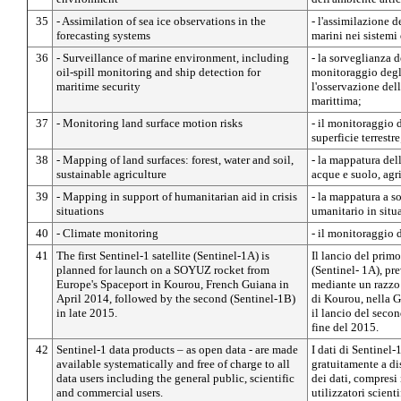
35
- Assimilation of sea ice observations in the
- l'assimilazione d
forecasting systems
marini nei sistemi
36
- Surveillance of marine environment, including
- la sorveglianza 
oil-spill monitoring and ship detection for
monitoraggio degli
maritime security
l'osservazione dell
marittima;
37
- Monitoring land surface motion risks
- il monitoraggio 
superficie terrestre
38
- Mapping of land surfaces: forest, water and soil,
- la mappatura della
sustainable agriculture
acque e suolo, agri
39
- Mapping in support of humanitarian aid in crisis
- la mappatura a s
situations
umanitario in situa
40
- Climate monitoring
- il monitoraggio 
41
The first Sentinel-1 satellite (Sentinel-1A) is
Il lancio del primo 
planned for launch on a SOYUZ rocket from
(Sentinel- 1A), pre
Europe's Spaceport in Kourou, French Guiana in
mediante un razz
April 2014, followed by the second (Sentinel-1B)
di Kourou, nella G
in late 2015.
il lancio del secon
fine del 2015.
42
Sentinel-1 data products – as open data - are made
I dati di Sentinel
available systematically and free of charge to all
gratuitamente a dis
data users including the general public, scientific
dei dati, compresi 
and commercial users.
utilizzatori scient