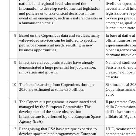
national and regional level who need the
livello europeo, n
information to develop environmental legislation
necessitano di inf
and policies or to take critical decisions in the
legislazione e le p
event of an emergency, such as a natural disaster or
ovvero per prender
a humanitarian crisis.
emergenza, quali a
le crisi umanitarie.
8
Based on the Copernicus data and services, many
In base ai dati e a
value-added services can be tailored to specific
offrire numerosi s
public or commercial needs, resulting in new
espressamente conc
business opportunities.
o per esigenze com
derivano nuove op
9
In fact, several economic studies have already
Numerosi studi ec
demonstrated a huge potential for job creation,
l'esistenza di enor
innovation and growth.
creazione di posti
crescita.
10
The benefits arising from Copernicus through
Si stima che al 203
2030 are estimated at some €30 billion.
Copernicus ammont
euro.
11
The Copernicus programme is coordinated and
Il programma Cope
managed by the European Commission.The
dalla Commissione
development of the space observation
dell’infrastruttura
infrastructure is performed by the European Space
affidato all’Agenz
Agency (ESA).
12
Recognising that ESA has a unique expertise to
L'UE, riconoscend
develop space related programmes at European
competenze uniche