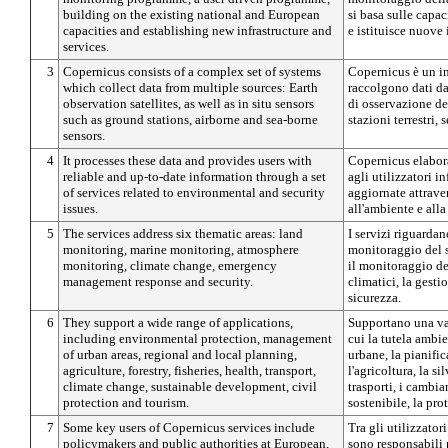
building on the existing national and European
si basa sulle capac
capacities and establishing new infrastructure and
e istituisce nuove 
services.
3
Copernicus consists of a complex set of systems
Copernicus è un i
which collect data from multiple sources: Earth
raccolgono dati da 
observation satellites, as well as in situ sensors
di osservazione del
such as ground stations, airborne and sea-borne
stazioni terrestri, 
sensors.
4
It processes these data and provides users with
Copernicus elabora
reliable and up-to-date information through a set
agli utilizzatori i
of services related to environmental and security
aggiornate attraver
issues.
all'ambiente e alla
5
The services address six thematic areas: land
I servizi riguardan
monitoring, marine monitoring, atmosphere
monitoraggio del s
monitoring, climate change, emergency
il monitoraggio de
management response and security.
climatici, la gesti
sicurezza.
6
They support a wide range of applications,
Supportano una va
including environmental protection, management
cui la tutela ambie
of urban areas, regional and local planning,
urbane, la pianific
agriculture, forestry, fisheries, health, transport,
l'agricoltura, la sil
climate change, sustainable development, civil
trasporti, i cambia
protection and tourism.
sostenibile, la pro
7
Some key users of Copernicus services include
Tra gli utilizzator
policymakers and public authorities at European,
sono responsabili 