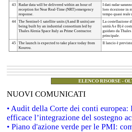
43
Radar data will be delivered within an hour of
I dati radar sarann
reception for Near Real-Time (NRT) emergency
loro ricezione in 
response.
tempo quasi reale
44
The Sentinel-1 satellite units (A and B units) are
La costellazione di
being built by an industrial consortium led by
unità A e B) è cost
Thales Alenia Space Italy as Prime Contractor.
guidato da Thales 
principale.
45
The launch is expected to take place today from
Il lancio è previs
Kourou.
ELENCO RISORSE - OL
NUOVI COMUNICATI
• Audit della Corte dei conti europea
efficace l’integrazione del sostegno 
• Piano d'azione verde per le PMI: co