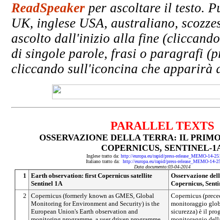
ReadSpeaker
per ascoltare il testo. P
UK, inglese USA, australiano, scozzes
ascolto dall'inizio alla fine (clicc
di singole parole, frasi o paragrafi (
cliccando sull'iconcina che apparirà a
PARALLEL TEXTS
OSSERVAZIONE DELLA TERRA: IL PRIMO
COPERNICUS, SENTINEL-1
Inglese tratto da:
http://europa.eu/rapid/press-release_MEMO-14-2
Italiano tratto da:
http://europa.eu/rapid/press-release_MEMO-14-2
Data documento:03-04-2014
1
Earth observation: first Copernicus satellite
Osservazione della
Sentinel 1A
Copernicus, Senti
2
Copernicus (formerly known as GMES, Global
Copernicus (prec
Monitoring for Environment and Security) is the
monitoraggio globa
European Union's Earth observation and
sicurezza) è il pr
monitoring programme, a user driven programme,
monitoraggio della