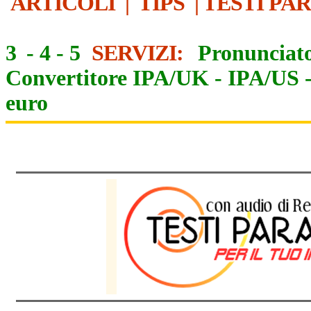
ARTICOLI
|
TIPS
|
TESTI PA
3
-
4
-
5
SERVIZI:
Pronunciato
Convertitore IPA/UK
-
IPA/US
euro