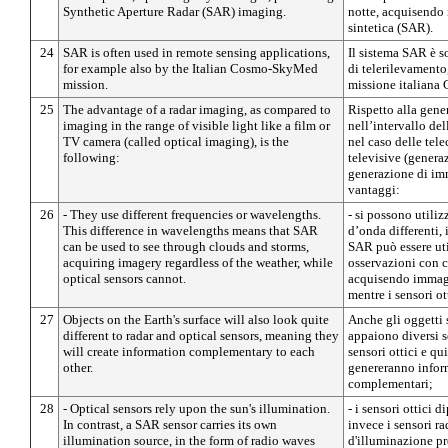
Synthetic Aperture Radar (SAR) imaging.
notte, acquisendo 
sintetica (SAR).
24
SAR is often used in remote sensing applications,
Il sistema SAR è s
for example also by the Italian Cosmo-SkyMed
di telerilevamento
mission.
missione italia
25
The advantage of a radar imaging, as compared to
Rispetto alla gen
imaging in the range of visible light like a film or
nell’intervallo de
TV camera (called optical imaging), is the
nel caso delle tel
following:
televisive (genera
generazione di im
vantaggi:
26
- They use different frequencies or wavelengths.
- si possono utili
This difference in wavelengths means that SAR
d’onda differenti, 
can be used to see through clouds and storms,
SAR può essere uti
acquiring imagery regardless of the weather, while
osservazioni con c
optical sensors cannot.
acquisendo immagi
mentre i sensori o
27
Objects on the Earth's surface will also look quite
Anche gli oggetti s
different to radar and optical sensors, meaning they
appaiono diversi se
will create information complementary to each
sensori ottici e qui
other.
genereranno infor
complementari;
28
- Optical sensors rely upon the sun's illumination.
- i sensori ottici 
In contrast, a SAR sensor carries its own
invece i sensori ra
illumination source, in the form of radio waves
d'illuminazione pr