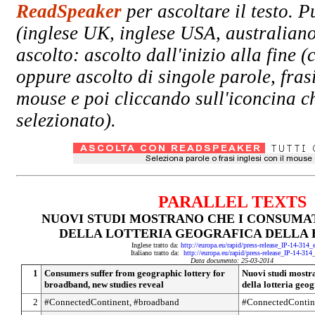
ReadSpeaker
per ascoltare il testo. P
(inglese UK, inglese USA, australiano
ascolto: ascolto dall'inizio alla fin
oppure ascolto di singole parole, fras
mouse e poi cliccando sull'iconcina ch
selezionato).
PARALLEL TEXTS
NUOVI STUDI MOSTRANO CHE I CONSUMA
DELLA LOTTERIA GEOGRAFICA DELLA
Inglese tratto da:
http://europa.eu/rapid/press-release_IP-14-314
Italiano tratto da:
http://europa.eu/rapid/press-release_IP-14-314
Data documento: 25-03-2014
1
Consumers suffer from geographic lottery for
Nuovi studi mostr
broadband, new studies reveal
della lotteria geo
2
#ConnectedContinent, #broadband
#ConnectedContin