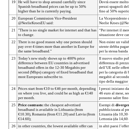
19
He will have to shop around carefully since
Dovrà essere molto 
Spanish broadband prices can be up to 50%
prezzi spagnoli del
higher than he is currently paying.
fino al 50% superio
20
European Commission Vice-President
La Vicepresidente
@NeelieKroesEU said:
Neelie Kroes (@Nee
21
"There is no single market for internet and that has
“Per internet il me
to change.
situazione deve ca
22
There is no good reason why one person should
Non esiste un vali
pay over 4 times more than another in Europe for
utente debba pagare
the same broadband.”
per la stessa banda 
23
Today’s new study shows up to 400% price
Il nuovo studio pu
difference between EU countries in advertised
differenza di prezz
broadband offers in the 12-30 Megabits per
dell’UE nelle offer
second (Mbps) category of fixed broadband that
per la categoria di 
most Europeans subscribe to.
megabit al second
tipo della maggior 
24
Prices start from €10 to €46 per month, depending
I prezzi iniziano d
on where you live, and could be as high as €140
46 euro al mese, se
per month.
possono salire fino
25
Price contrasts:
the cheapest advertised
Esempi di
divergen
broadband is available in Lithuania (from
pubblicizzata al pr
€10.30), Romania (from €11.20) and Latvia (from
Lituania (da 10,30
€14.60);
Lettonia (da 14,60 
26
in other countries, the lowest available offer can
in altri paesi l’off