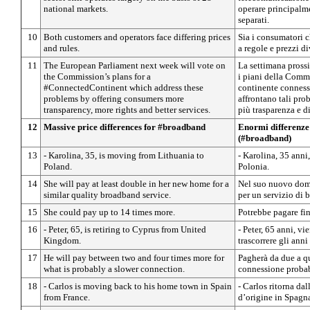
national markets.
operare principalm
separati.
10
Both customers and operators face differing prices
Sia i consumatori ch
and rules.
a regole e prezzi di
11
The European Parliament next week will vote on
La settimana pross
the Commission’s plans for a
i piani della Commi
#ConnectedContinent which address these
continente connes
problems by offering consumers more
affrontano tali pr
transparency, more rights and better services.
più trasparenza e di
12
Massive price differences for #broadband
Enormi differenze
(#broadband)
13
- Karolina, 35, is moving from Lithuania to
- Karolina, 35 anni,
Poland.
Polonia.
14
She will pay at least double in her new home for a
Nel suo nuovo domi
similar quality broadband service.
per un servizio di b
15
She could pay up to 14 times more.
Potrebbe pagare fin
16
- Peter, 65, is retiring to Cyprus from United
- Peter, 65 anni, v
Kingdom.
trascorrere gli ann
17
He will pay between two and four times more for
Pagherà da due a qu
what is probably a slower connection.
connessione probab
18
- Carlos is moving back to his home town in Spain
- Carlos ritorna dal
from France.
d’origine in Spagn