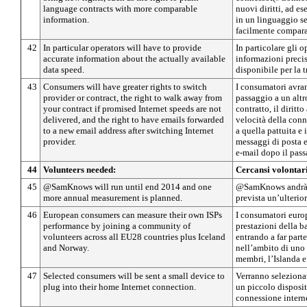
language contracts with more comparable
nuovi diritti, ad ese
information.
in un linguaggio s
facilmente compara
42
In particular operators will have to provide
In particolare gli 
accurate information about the actually available
informazioni precis
data speed.
disponibile per la t
43
Consumers will have greater rights to switch
I consumatori avran
provider or contract, the right to walk away from
passaggio a un altr
your contract if promised Internet speeds are not
contratto, il diritto
delivered, and the right to have emails forwarded
velocità della con
to a new email address after switching Internet
a quella pattuita e i
provider.
messaggi di posta e
e-mail dopo il pass
44
Volunteers needed:
Cercansi volontar
45
@SamKnows will run until end 2014 and one
@SamKnows andrà a
more annual measurement is planned.
prevista un’ulterio
46
European consumers can measure their own ISPs
I consumatori euro
performance by joining a community of
prestazioni della b
volunteers across all EU28 countries plus Iceland
entrando a far part
and Norway.
nell’ambito di uno 
membri, l’Islanda e
47
Selected consumers will be sent a small device to
Verranno selezionat
plug into their home Internet connection.
un piccolo disposit
connessione interne