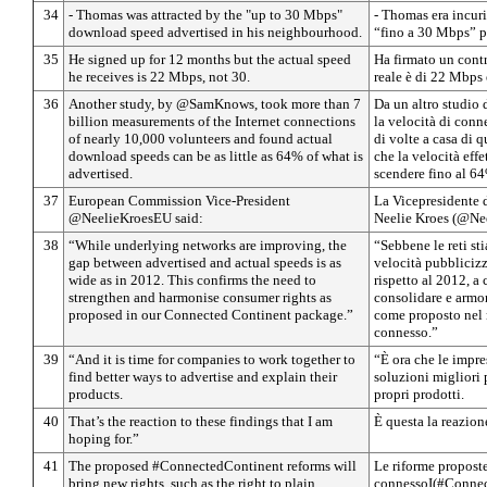
34
- Thomas was attracted by the "up to 30 Mbps"
- Thomas era incuri
download speed advertised in his neighbourhood.
“fino a 30 Mbps” pu
35
He signed up for 12 months but the actual speed
Ha firmato un contr
he receives is 22 Mbps, not 30.
reale è di 22 Mbps 
36
Another study, by @SamKnows, took more than 7
Da un altro studio
billion measurements of the Internet connections
la velocità di conne
of nearly 10,000 volunteers and found actual
di volte a casa di 
download speeds can be as little as 64% of what is
che la velocità eff
advertised.
scendere fino al 6
37
European Commission Vice-President
La Vicepresidente
@NeelieKroesEU said:
Neelie Kroes (@Nee
38
“While underlying networks are improving, the
“Sebbene le reti sti
gap between advertised and actual speeds is as
velocità pubblicizz
wide as in 2012. This confirms the need to
rispetto al 2012, a
strengthen and harmonise consumer rights as
consolidare e armon
proposed in our Connected Continent package.”
come proposto nel 
connesso.”
39
“And it is time for companies to work together to
“È ora che le impre
find better ways to advertise and explain their
soluzioni migliori 
products.
propri prodotti.
40
That’s the reaction to these findings that I am
È questa la reazion
hoping for.”
41
The proposed #ConnectedContinent reforms will
Le riforme propost
bring new rights, such as the right to plain
connessoI(#Connec