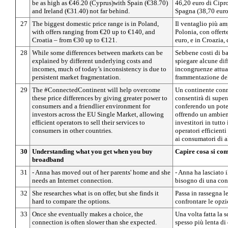
be as high as €46.20 (Cyprus)with Spain (€38.70)
46,20 euro di Cipro
and Ireland (€31.40) not far behind.
Spagna (38,70 euro)
27
The biggest domestic price range is in Poland,
Il ventaglio più amp
with offers ranging from €20 up to €140, and
Polonia, con offert
Croatia – from €30 up to €121.
euro, e in Croazia,
28
While some differences between markets can be
Sebbene costi di ba
explained by different underlying costs and
spiegare alcune diff
incomes, much of today’s inconsistency is due to
incongruenze attua
persistent market fragmentation.
frammentazione del
29
The #ConnectedContinent will help overcome
Un continente con
these price differences by giving greater power to
consentirà di super
consumers and a friendlier environment for
conferendo un pote
investors across the EU Single Market, allowing
offrendo un ambient
efficient operators to sell their services to
investitori in tutto
consumers in other countries.
operatori efficient
ai consumatori di al
30
Understanding what you get when you buy
Capire cosa si co
broadband
31
- Anna has moved out of her parents' home and she
- Anna ha lasciato i
needs an Internet connection.
bisogno di una con
32
She researches what is on offer, but she finds it
Passa in rassegna le
hard to compare the options.
confrontare le opzi
33
Once she eventually makes a choice, the
Una volta fatta la s
connection is often slower than she expected.
spesso più lenta di