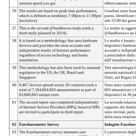
internet speed you get.
effettivamente otte
56
The results are based on peak time performance,
I risultati sono bas
which is defined as weekdays 7:00pm to 11:00pm
punta, identificate 
(inclusive).
alle 23.00 dei giorn
57
This is the second @SamKnows study (with a
Lo studio in ogget
third study planned in 2014).
@SamKnows e ne è p
58
It is based on a methodology that uses hardware
Lo studio è basato
devices and provides the most accurate and
dispositivi hardware
independent results of Internet performance
accurati e indipende
regardless of access technology and home
a prescindere dalla
installation.
dall’installazione s
59
This methodology has also been used by national
Tale metodologia è 
regulators in the US, the UK, Brazil and
autorità nazionali 
Singapore.
Uniti, nel Regno Un
60
9,467 devices spread across 30 countries took a
Sono state condot
total of 7,184,604,603 measurements as part of
603 misurazioni e 
63,666,843 unique tests.
dispositivi in 30 pa
61
The second report was completed independently
La seconda relazion
of Internet Service Providers (ISPs), however ISPs
supporto dei fornito
are invited to participate in third report.
sono invitati, però,
della terza relazion
62
Eurobarometer Survey
Indagine Eurobar
63
The Eurobarometer survey measures user
Le percezioni degli 