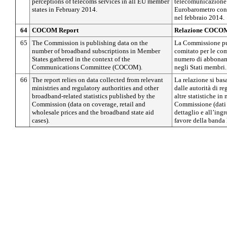
perceptions of telecoms services in all EU member
telecomunicazione 
states in February 2014.
Eurobarometro condo
nel febbraio 2014.
64
COCOM Report
Relazione COCO
65
The Commission is publishing data on the
La Commissione pubb
number of broadband subscriptions in Member
comitato per le c
States gathered in the context of the
numero di abboname
Communications Committee (COCOM).
negli Stati membri.
66
The report relies on data collected from relevant
La relazione si basa
ministries and regulatory authorities and other
dalle autorità di 
broadband-related statistics published by the
altre statistiche in
Commission (data on coverage, retail and
Commissione (dati s
wholesale prices and the broadband state aid
dettaglio e all’ingr
cases).
favore della banda 