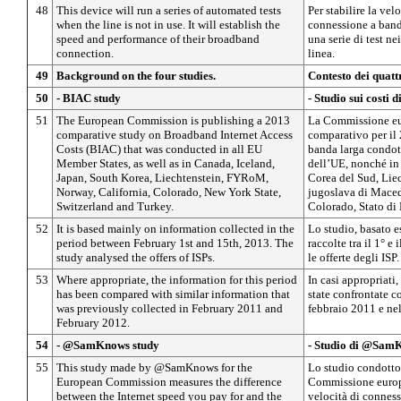
48
This device will run a series of automated tests
Per stabilire la vel
when the line is not in use. It will establish the
connessione a banda
speed and performance of their broadband
una serie di test n
connection.
linea.
49
Background on the four studies.
Contesto dei quatt
50
- BIAC study
- Studio sui costi 
51
The European Commission is publishing a 2013
La Commissione eu
comparative study on Broadband Internet Access
comparativo per il 
Costs (BIAC) that was conducted in all EU
banda larga condott
Member States, as well as in Canada, Iceland,
dell’UE, nonché in
Japan, South Korea, Liechtenstein, FYRoM,
Corea del Sud, Lie
Norway, California, Colorado, New York State,
jugoslava di Maced
Switzerland and Turkey.
Colorado, Stato di
52
It is based mainly on information collected in the
Lo studio, basato 
period between February 1st and 15th, 2013. The
raccolte tra il 1° e
study analysed the offers of ISPs.
le offerte degli ISP.
53
Where appropriate, the information for this period
In casi appropriati
has been compared with similar information that
state confrontate co
was previously collected in February 2011 and
febbraio 2011 e ne
February 2012.
54
- @SamKnows study
- Studio di @Sam
55
This study made by @SamKnows for the
Lo studio condott
European Commission measures the difference
Commissione europe
between the Internet speed you pay for and the
velocità di conness