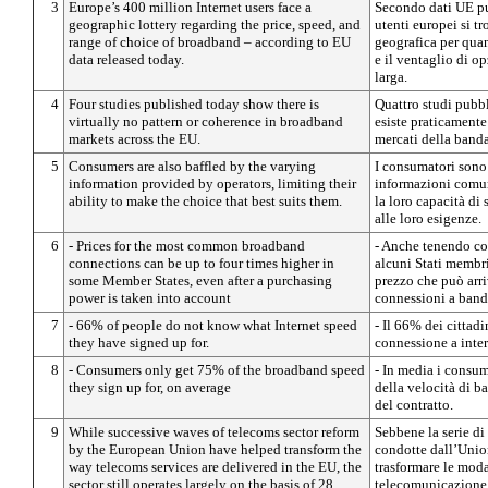
3
Europe’s 400 million Internet users face a
Secondo dati UE pu
geographic lottery regarding the price, speed, and
utenti europei si tr
range of choice of broadband – according to EU
geografica per quan
data released today.
e il ventaglio di o
larga.
4
Four studies published today show there is
Quattro studi pubb
virtually no pattern or coherence in broadband
esiste praticament
markets across the EU.
mercati della banda
5
Consumers are also baffled by the varying
I consumatori sono
information provided by operators, limiting their
informazioni comuni
ability to make the choice that best suits them.
la loro capacità di 
alle loro esigenze.
6
- Prices for the most common broadband
- Anche tenendo con
connections can be up to four times higher in
alcuni Stati membri
some Member States, even after a purchasing
prezzo che può arri
power is taken into account
connessioni a band
7
- 66% of people do not know what Internet speed
- Il 66% dei cittadi
they have signed up for.
connessione a inte
8
- Consumers only get 75% of the broadband speed
- In media i consu
they sign up for, on average
della velocità di b
del contratto.
9
While successive waves of telecoms sector reform
Sebbene la serie di
by the European Union have helped transform the
condotte dall’Unio
way telecoms services are delivered in the EU, the
trasformare le moda
sector still operates largely on the basis of 28
telecomunicazione n