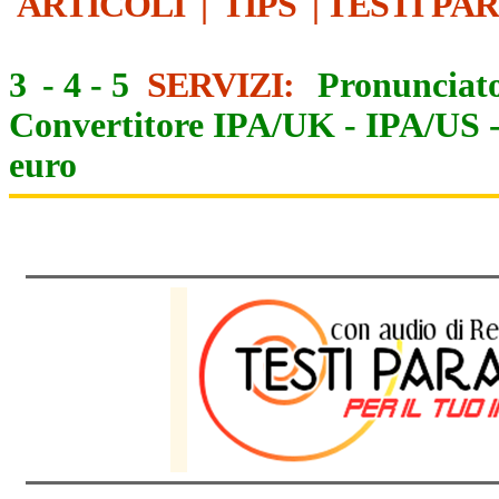
ARTICOLI
|
TIPS
|
TESTI PA
3
-
4
-
5
SERVIZI:
Pronunciato
Convertitore IPA/UK
-
IPA/US
euro