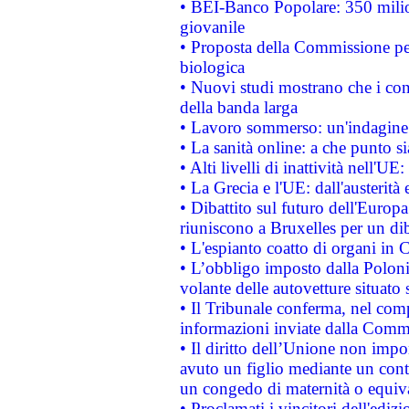
• BEI-Banco Popolare: 350 mili
giovanile
• Proposta della Commissione pe
biologica
• Nuovi studi mostrano che i cons
della banda larga
• Lavoro sommerso: un'indagine 
• La sanità online: a che punto 
• Alti livelli di inattività nell'
• La Grecia e l'UE: dall'austerità
• Dibattito sul futuro dell'Europa:
riuniscono a Bruxelles per un di
• L'espianto coatto di organi in 
• L’obbligo imposto dalla Polonia 
volante delle autovetture situato s
• Il Tribunale conferma, nel compl
informazioni inviate dalla Commi
• Il diritto dell’Unione non imp
avuto un figlio mediante un contr
un congedo di maternità o equiv
• Proclamati i vincitori dell'edi