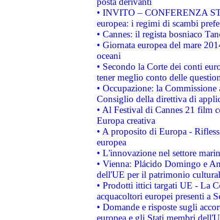
posta derivanti
• INVITO – CONFERENZA STAMP
europea: i regimi di scambi pref
• Cannes: il regista bosniaco Ta
• Giornata europea del mare 2014
oceani
• Secondo la Corte dei conti eur
tener meglio conto delle questioni
• Occupazione: la Commissione a
Consiglio della direttiva di applic
• Al Festival di Cannes 21 film
Europa creativa
• A proposito di Europa - Rifless
europea
• L'innovazione nel settore marin
• Vienna: Plácido Domingo e And
dell'UE per il patrimonio cultur
• Prodotti ittici targati UE - La
acquacoltori europei presenti 
• Domande e risposte sugli accor
europea e gli Stati membri dell'U