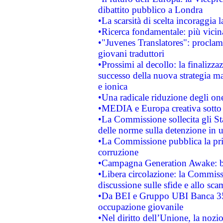
dibattito pubblico a Londra
•La scarsità di scelta incoraggia l
•Ricerca fondamentale: più vicin
•"Juvenes Translatores": proclama
giovani traduttori
•Prossimi al decollo: la finalizzaz
successo della nuova strategia ma
e ionica
•Una radicale riduzione degli oner
•MEDIA e Europa creativa sotto i r
•La Commissione sollecita gli Sta
delle norme sulla detenzione in 
•La Commissione pubblica la prim
corruzione
•Campagna Generation Awake: bast
•Libera circolazione: la Commiss
discussione sulle sfide e allo sca
•Da BEI e Gruppo UBI Banca 35
occupazione giovanile
•Nel diritto dell’Unione, la nozi