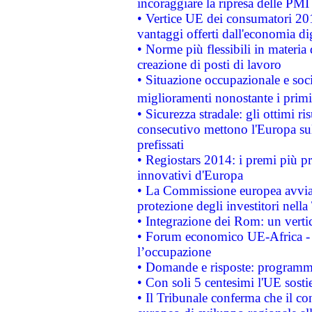
incoraggiare la ripresa delle PMI 
• Vertice UE dei consumatori 201
vantaggi offerti dall'economia dig
• Norme più flessibili in materia d
creazione di posti di lavoro
• Situazione occupazionale e socia
miglioramenti nonostante i primi 
• Sicurezza stradale: gli ottimi ri
consecutivo mettono l'Europa sull
prefissati
• Regiostars 2014: i premi più pre
innovativi d'Europa
• La Commissione europea avvia 
protezione degli investitori nell
• Integrazione dei Rom: un verti
• Forum economico UE-Africa - in
l’occupazione
• Domande e risposte: programma
• Con soli 5 centesimi l'UE sosti
• Il Tribunale conferma che il co