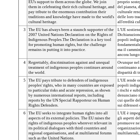
EU's support to them across the globe. We join
proprio soste
them in celebrating their rich cultural heritage, and
del pianeta, 
pay tribute to the enormous contribution their
culturale re
traditions and knowledge have made to the world's
delle loro tr
cultural heritage.
all'eredità c
3
The EU has always been a staunch supporter of the
L'UE sostien
2007 United Nations Declaration on the Rights of
Dichiarazione
Indigenous Peoples.The Declaration is a key tool
popoli indig
for promoting human rights, but the challenge
fondamentale 
remains in putting it into practice.
ma il cammino
ancora lungo
4
Regrettably, discrimination against and unequal
Ovunque nel 
treatment of indigenous peoples continues around
continuano a 
the world.
disparità di 
5
The EU pays tribute to defenders of indigenous
L'UE rende om
peoples' rights, who in many countries are exposed
popoli indige
to particular risks and acute repression, as shown
i rischi e su
by numerous international reports, including
denunciano nu
reports by the UN Special Rapporteur on Human
cui quelle de
Rights Defenders.
sui difensori 
6
The EU seeks to integrate human rights into all
L'UE è impegn
aspects of its external policies. The EU raises the
gli aspetti de
rights of indigenous peoples wherever relevant in
promuove nel 
its political dialogues with third countries and
organizzazion
regional organisations, and at multilateral forums
multilaterali
such as the United Nations.