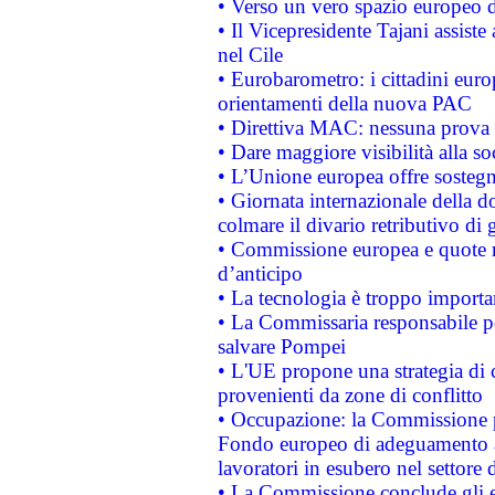
• Verso un vero spazio europeo di 
• Il Vicepresidente Tajani assiste
nel Cile
• Eurobarometro: i cittadini euro
orientamenti della nuova PAC
• Direttiva MAC: nessuna prova a
• Dare maggiore visibilità alla so
• L’Unione europea offre sostegn
• Giornata internazionale della 
colmare il divario retributivo di 
• Commissione europea e quote ro
d’anticipo
• La tecnologia è troppo importan
• La Commissaria responsabile per
salvare Pompei
• L'UE propone una strategia di 
provenienti da zone di conflitto
• Occupazione: la Commissione pr
Fondo europeo di adeguamento al
lavoratori in esubero nel settore d
• La Commissione conclude gli es