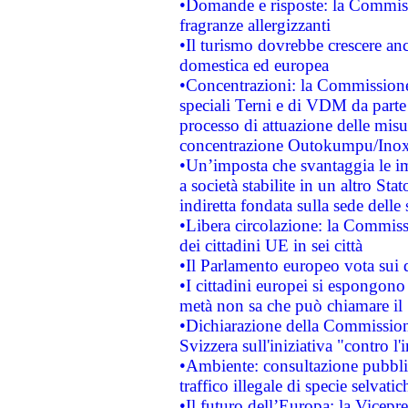
•Domande e risposte: la Commiss
fragranze allergizzanti
•Il turismo dovrebbe crescere an
domestica ed europea
•Concentrazioni: la Commissione 
speciali Terni e di VDM da part
processo di attuazione delle misur
concentrazione Outokumpu/In
•Un’imposta che svantaggia le im
a società stabilite in un altro S
indiretta fondata sulla sede delle 
•Libera circolazione: la Commiss
dei cittadini UE in sei città
•Il Parlamento europeo vota sui di
•I cittadini europei si espongono
metà non sa che può chiamare i
•Dichiarazione della Commission
Svizzera sull'iniziativa "contro 
•Ambiente: consultazione pubblic
traffico illegale di specie selvatic
•Il futuro dell’Europa: la Vicep