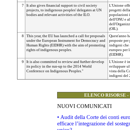
7
It also gives financial support to civil society
L'Unione offr
projects, to indigenous peoples' delegates at UN
progetti della
bodies and relevant activities of the ILO.
popolazioni 
dell'ONU e all
dell'Organizz
(OIL).
8
This year, the EU has launched a call for proposals
Quest'anno ha
under the European Instrument for Democracy and
proposte per 
Human Rights (EIDHR) with the aim of promoting
indigeni che 
rights of indigenous peoples.
europeo per l
(EIDHR).
9
It is also committed to review and further develop
L'Unione è in
its policy in the run-up to the 2014 World
sviluppare ul
Conference on Indigenous Peoples."
vista della 
indigeni del 
ELENCO RISORSE -
NUOVI COMUNICATI
• Audit della Corte dei conti eu
efficace l’integrazione del sost
unico?