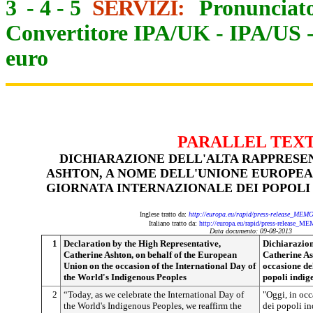
3
-
4
-
5
SERVIZI:
Pronunciato
Convertitore IPA/UK
-
IPA/US
euro
PARALLEL TEX
DICHIARAZIONE DELL'ALTA RAPPRESE
ASHTON, A NOME DELL'UNIONE EUROPEA
GIORNATA INTERNAZIONALE DEI POPOLI
Inglese tratto da:
http://europa.eu/rapid/press-release_MEM
Italiano tratto da:
http://europa.eu/rapid/press-release_M
Data documento: 09-08-2013
1
Declaration by the High Representative,
Dichiarazion
Catherine Ashton, on behalf of the European
Catherine As
Union on the occasion of the International Day of
occasione de
the World's Indigenous Peoples
popoli indig
2
“Today, as we celebrate the International Day of
"Oggi, in occ
the World's Indigenous Peoples, we reaffirm the
dei popoli in