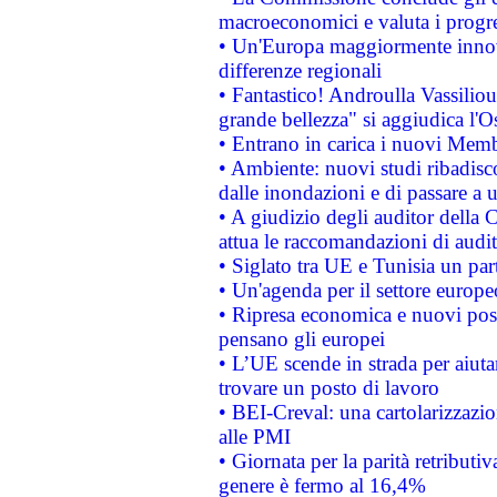
macroeconomici e valuta i progre
• Un'Europa maggiormente innova
differenze regionali
• Fantastico! Androulla Vassilio
grande bellezza" si aggiudica l'O
• Entrano in carica i nuovi Memb
• Ambiente: nuovi studi ribadisco
dalle inondazioni e di passare a u
• A giudizio degli auditor della
attua le raccomandazioni di aud
• Siglato tra UE e Tunisia un part
• Un'agenda per il settore europe
• Ripresa economica e nuovi post
pensano gli europei
• L’UE scende in strada per aiutar
trovare un posto di lavoro
• BEI-Creval: una cartolarizzazio
alle PMI
• Giornata per la parità retributiv
genere è fermo al 16,4%