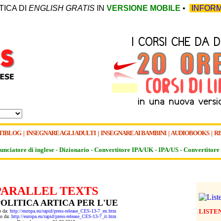
TICA DI
ENGLISH GRATIS
IN
VERSIONE MOBILE
•
INFORM
TIBLOG
|
INSEGNARE AGLI ADULTI
|
INSEGNARE AI BAMBINI
|
AUDIOBOOKS
|
RI
unciatore di inglese -
Dizionario -
Convertitore IPA/UK
-
IPA/US
-
Convertitore 
PARALLEL TEXTS
OLITICA ARTICA PER L'UE
LISTE
to da:
http://europa.eu/rapid/press-release_CES-13-7_en.htm
to da:
http://europa.eu/rapid/press-release_CES-13-7_it.htm