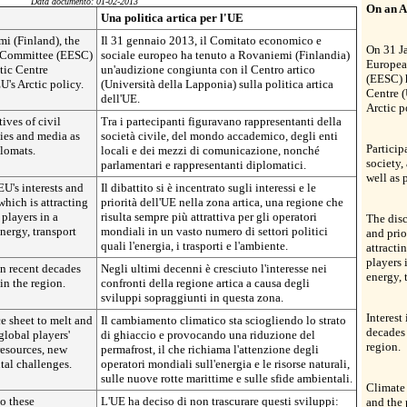
Data documento: 01-02-2013
On an A
Una politica artica per l'UE
i (Finland), the
Il 31 gennaio 2013, il Comitato economico e
On 31 J
 Committee (EESC)
sociale europeo ha tenuto a Rovaniemi (Finlandia)
Europea
ctic Centre
un'audizione congiunta con il Centro artico
(EESC) h
U's Arctic policy.
(Università della Lapponia) sulla politica artica
Centre (
dell'UE.
Arctic p
ives of civil
Tra i partecipanti figuravano rappresentanti della
ties and media as
società civile, del mondo accademico, degli enti
Particip
plomats.
locali e dei mezzi di comunicazione, nonché
society,
parlamentari e rappresentanti diplomatici.
well as 
U's interests and
Il dibattito si è incentrato sugli interessi e le
 which is attracting
priorità dell'UE nella zona artica, una regione che
 players in a
risulta sempre più attrattiva per gli operatori
The disc
nergy, transport
mondiali in un vasto numero di settori politici
and prio
quali l'energia, i trasporti e l'ambiente.
attracti
players 
in recent decades
Negli ultimi decenni è cresciuto l'interesse nei
energy, 
in the region.
confronti della regione artica a causa degli
sviluppi sopraggiunti in questa zona.
Interest
e sheet to melt and
Il cambiamento climatico sta sciogliendo lo strato
decades 
global players'
di ghiaccio e provocando una riduzione del
region.
resources, new
permafrost, il che richiama l'attenzione degli
tal challenges.
operatori mondiali sull'energia e le risorse naturali,
sulle nuove rotte marittime e sulle sfide ambientali.
Climate 
o these
L'UE ha deciso di non trascurare questi sviluppi:
and the 