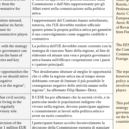
 from the
Commissione e dall'Alto rappresentante per gli
Kotola, 
entative for
Affari esteri nella comunicazione sulla politica
Professo
artica.
Arctic C
European
ttee stressed,
I rappresentanti del Comitato hanno sottolineato,
Arctic 
alise its Arctic
tuttavia, che l'UE dovrebbe rendere ufficiale
of Rova
sure its
quanto prima la propria politica artica per garantire
from Fin
nstructive player.
il suo coinvolgimento come soggetto credibile e
costruttivo.
The EESC
 with the strategy
La politica dell'UE dovrebbe essere coerente con la
the Com
tic governance can
strategia di ciascuno Stato della regione, al fine di
Commiss
n the basis of
elaborare ed attuare una vera e propria governance
Foreign 
tries and key
artica basata sull'efficace cooperazione con i paesi
e i partner principali.
e opportunities the
"Noi desideriamo sfruttare al meglio le opportunità
The repr
me we should strive
che ci offre la regione artica ma al tempo stesso
however,
negative
dobbiamo cercare di limitare il più possibile le
policy a
s in the region",
conseguenze negative delle attività umane nella
involvem
regione", ha affermato Filip Hamro–Drotz.
player.
at civil society,
Il CESE ha poi affermato che la società civile, e in
 living in the
particolar modo le popolazioni indigene che
This pol
 regularly
vivono nella regione, devono partecipare appieno
strategy 
visory role.
e costantemente ai lavori sulla politica artica e
governa
avere un ruolo consultivo.
on the b
countrie
ecision of the
I partecipanti hanno accolto favorevolmente la
te 1 million EUR
decisione della Commissione europea di stanziare