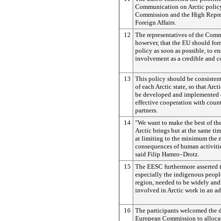
Communication on Arctic policy
Commission and the High Repres
Foreign Affairs.
12
The representatives of the Commi
however, that the EU should form
policy as soon as possible, to en
involvement as a credible and co
13
This policy should be consistent
of each Arctic state, so that Arc
be developed and implemented o
effective cooperation with coun
partners.
14
"We want to make the best of th
Arctic brings but at the same ti
at limiting to the minimum the 
consequences of human activitie
said Filip Hamro–Drotz.
15
The EESC furthermore asserted th
especially the indigenous people
region, needed to be widely and
involved in Arctic work in an ad
16
The participants welcomed the d
European Commission to alloca