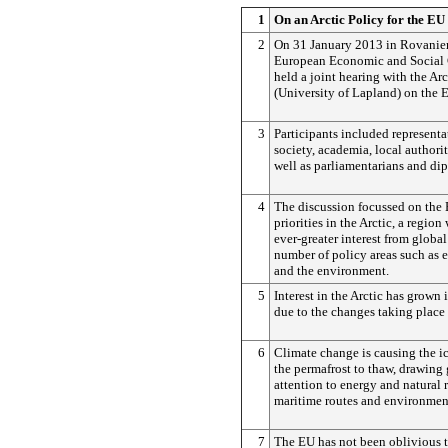
1
On an Arctic Policy for the EU
2
On 31 January 2013 in Rovaniem
European Economic and Social
held a joint hearing with the Ar
(University of Lapland) on the E
3
Participants included representat
society, academia, local authori
well as parliamentarians and di
4
The discussion focussed on the E
priorities in the Arctic, a region
ever-greater interest from global
number of policy areas such as e
and the environment.
5
Interest in the Arctic has grown 
due to the changes taking place 
6
Climate change is causing the ic
the permafrost to thaw, drawing 
attention to energy and natural 
maritime routes and environmen
7
The EU has not been oblivious t