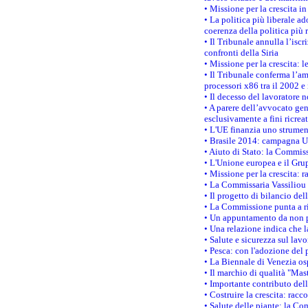
• Missione per la crescita i
• La politica più liberale 
coerenza della politica più r
• Il Tribunale annulla l’iscr
confronti della Siria
• Missione per la crescita: 
• Il Tribunale conferma l’am
processori x86 tra il 2002 e
• Il decesso del lavoratore n
• A parere dell’avvocato gen
esclusivamente a fini ricrea
• L'UE finanzia uno strumen
• Brasile 2014: campagna UE
• Aiuto di Stato: la Commiss
• L'Unione europea e il Grup
• Missione per la crescita: 
• La Commissaria Vassiliou p
• Il progetto di bilancio de
• La Commissione punta a ri
• Un appuntamento da non p
• Una relazione indica che 
• Salute e sicurezza sul lav
• Pesca: con l'adozione del 
• La Biennale di Venezia os
• Il marchio di qualità "Mas
• Importante contributo del
• Costruire la crescita: ra
• Salute delle piante: la Co