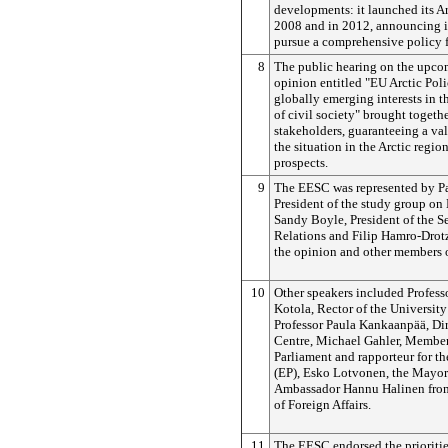
developments: it launched its Ar
2008 and in 2012, announcing it
pursue a comprehensive policy f
8
The public hearing on the upc
opinion entitled "EU Arctic Poli
globally emerging interests in t
of civil society" brought togethe
stakeholders, guaranteeing a va
the situation in the Arctic region
prospects.
9
The EESC was represented by Pa
President of the study group on 
Sandy Boyle, President of the Se
Relations and Filip Hamro-Drotz
the opinion and other members o
10
Other speakers included Profess
Kotola, Rector of the University
Professor Paula Kankaanpää, Dire
Centre, Michael Gahler, Member
Parliament and rapporteur for t
(EP), Esko Lotvonen, the Mayo
Ambassador Hannu Halinen from
of Foreign Affairs.
11
The EESC endorsed the prioritie