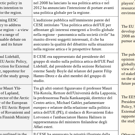
ctic policy in
nel 2008 ha lanciato la sua politica artica e nel
players'
s intention to
2012 ha annunciato l'intenzione di portare avanti
resource
or the region.
una politica globale per la regione.
environ
oming EESC
L'audizione pubblica sull'imminente parere del
cy to address
CESE intitolato "Una politica artica dell'UE per
The EU h
he region – a view
affrontare gli interessi emergenti a livello globale
developm
r a range of
nella regione - panoramica sulla società civile" ha
2008 and
luable debate on
riunito diversi soggetti interessati, il che ha
pursue a
 and its future
assicurato la qualità del dibattito sulla situazione
nella regione artica e le prospettive future.
The pub
ul Lidehäll,
Il CESE era rappresentato dal presidente del
opinion 
EU Arctic Policy,
gruppo di studio sulla politica artica dell'UE Paul
globally
ction for External
Lidehäll, dal presidente della sezione Relazioni
view of 
, rapporteur for
esterne Sandy Boyle dal relatore del parere Filip
of stake
f the study group.
Hamro-Drotz e da altri membri del gruppo di
on the s
studio.
future p
or Mauri Ylä-
Tra gli altri oratori figuravano il professor Mauri
 of Lapland,
Ylä-Kotola, Rettore dell'Università della Lapponia,
The EES
ctor of the Arctic
la professoressa Paula Kankaanpää, direttrice del
Presiden
 of the European
Centro artico, Michael Gahler, parlamentare
Policy, 
he EU Arctic Report
europeo e relatore della relazione sulla politica
External
r of Rovaniemi and
artica dell'UE (PE), il sindaco di Rovaniemi Esko
rapporte
 Finnish Ministry
Lotvonen e l'ambasciatore Hannu Halinen in
the stud
rappresentanza del ministero finlandese degli
Affari esteri.
s outlined in the
Il CESE ha approvato le priorità illustrate dalla
Other sp