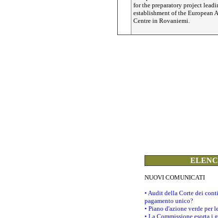
for the preparatory project leadi
establishment of the European A
Centre in Rovaniemi.
ELENCO
NUOVI COMUNICATI
• Audit della Corte dei con
pagamento unico?
• Piano d'azione verde per 
• La Commissione esorta i go