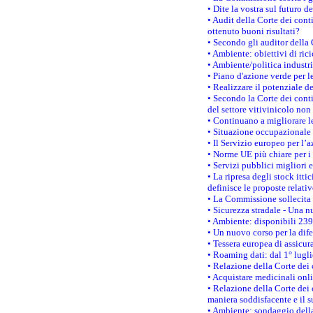
• Dite la vostra sul futuro 
• Audit della Corte dei cont
ottenuto buoni risultati?
• Secondo gli auditor della
• Ambiente: obiettivi di ric
• Ambiente/politica industria
• Piano d'azione verde per l
• Realizzare il potenziale d
• Secondo la Corte dei conti
del settore vitivinicolo no
• Continuano a migliorare l
• Situazione occupazionale 
• Il Servizio europeo per l’
• Norme UE più chiare per 
• Servizi pubblici migliori 
• La ripresa degli stock it
definisce le proposte relativ
• La Commissione sollecita 
• Sicurezza stradale - Una 
• Ambiente: disponibili 239
• Un nuovo corso per la dif
• Tessera europea di assicur
• Roaming dati: dal 1° lugli
• Relazione della Corte dei 
• Acquistare medicinali onl
• Relazione della Corte dei 
maniera soddisfacente e il s
• Ambiente: sondaggio della