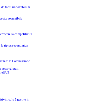
a da fonti rinnovabili ha
escita sostenibile
crescere la competitività
e la ripresa economica
a
erraneo: la Commissione
o sottovalutati
 nell'UE
itivinicolo è gestito in