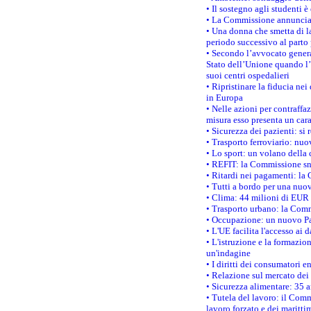
• Il sostegno agli studenti 
• La Commissione annuncia u
• Una donna che smetta di la
periodo successivo al parto 
• Secondo l’avvocato genera
Stato dell’Unione quando l’i
suoi centri ospedalieri
• Ripristinare la fiducia ne
in Europa
• Nelle azioni per contraffa
misura esso presenta un cara
• Sicurezza dei pazienti: si 
• Trasporto ferroviario: nuov
• Lo sport: un volano della 
• REFIT: la Commissione sne
• Ritardi nei pagamenti: la 
• Tutti a bordo per una nuo
• Clima: 44 milioni di EUR d
• Trasporto urbano: la Commi
• Occupazione: un nuovo Pas
• L'UE facilita l'accesso ai 
• L'istruzione e la formazi
un'indagine
• I diritti dei consumatori e
• Relazione sul mercato dei 
• Sicurezza alimentare: 35 a
• Tutela del lavoro: il Comm
lavoro forzato e dei maritti