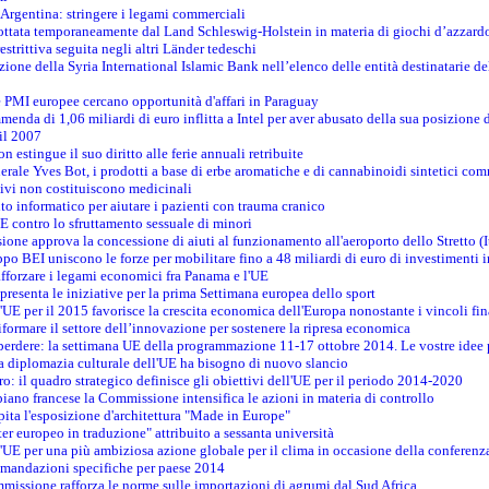
n Argentina: stringere i legami commerciali
adottata temporaneamente dal Land Schleswig-Holstein in materia di giochi d’azzard
estrittiva seguita negli altri Länder tedeschi
izione della Syria International Islamic Bank nell’elenco delle entità destinatarie del
le PMI europee cercano opportunità d'affari in Paraguay
menda di 1,06 miliardi di euro inflitta a Intel per aver abusato della sua posizione
 il 2007
on estingue il suo diritto alle ferie annuali retribuite
erale Yves Bot, i prodotti a base di erbe aromatiche e di cannabinoidi sintetici com
tivi non costituiscono medicinali
to informatico per aiutare i pazienti con trauma cranico
 contro lo sfruttamento sessuale di minori
ione approva la concessione di aiuti al funzionamento all'aeroporto dello Stretto (I
po BEI uniscono le forze per mobilitare fino a 48 miliardi di euro di investimenti 
rafforzare i legami economici fra Panama e l'UE
resenta le iniziative per la prima Settimana europea dello sport
ll'UE per il 2015 favorisce la crescita economica dell'Europa nonostante i vincoli fin
formare il settore dell’innovazione per sostenere la ripresa economica
erdere: la settimana UE della programmazione 11-17 ottobre 2014. Le vostre idee
la diplomazia culturale dell'UE ha bisogno di nuovo slancio
oro: il quadro strategico definisce gli obiettivi dell'UE per il periodo 2014-2020
piano francese la Commissione intensifica le azioni in materia di controllo
pita l'esposizione d'architettura "Made in Europe"
ter europeo in traduzione" attribuito a sessanta università
l'UE per una più ambiziosa azione globale per il clima in occasione della conferen
ccomandazioni specifiche per paese 2014
mmissione rafforza le norme sulle importazioni di agrumi dal Sud Africa