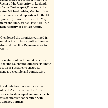
Rector of the University of Lapland,
r Paula Kankaanpää, Director of the
entre, Michael Gahler, Member of the
 Parliament and rapporteur for the EU
Report (EP), Esko Lotvonen, the Mayor
niemi and Ambassador Hannu Halinen
nish Ministry of Foreign Affairs.
 endorsed the priorities outlined in
munication on Arctic policy from the
ion and the High Representative for
Affairs.
esentatives of the Committee stressed,
 that the EU should formalise its Arctic
s soon as possible, to ensure its
ent as a credible and constructive
icy should be consistent with the
of each Arctic state, so that Arctic
nce can be developed and implemented
asis of effective cooperation with
s and key partners.