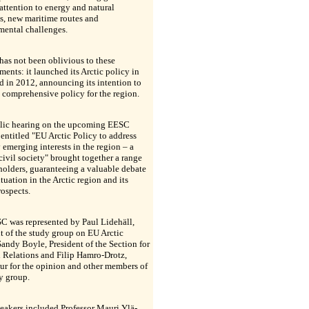
 attention to energy and natural
s, new maritime routes and
mental challenges.
as not been oblivious to these
ents: it launched its Arctic policy in
 in 2012, announcing its intention to
 comprehensive policy for the region.
lic hearing on the upcoming EESC
entitled "EU Arctic Policy to address
 emerging interests in the region – a
civil society" brought together a range
holders, guaranteeing a valuable debate
ituation in the Arctic region and its
rospects.
C was represented by Paul Lidehäll,
t of the study group on EU Arctic
Sandy Boyle, President of the Section for
 Relations and Filip Hamro-Drotz,
ur for the opinion and other members of
y group.
eakers included Professor Mauri Ylä-