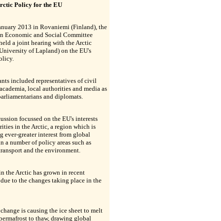
rctic Policy for the EU
anuary 2013 in Rovaniemi (Finland), the
n Economic and Social Committee
eld a joint hearing with the Arctic
University of Lapland) on the EU's
olicy.
ants included representatives of civil
 academia, local authorities and media as
parliamentarians and diplomats.
ussion focussed on the EU's interests
rities in the Arctic, a region which is
ng ever-greater interest from global
in a number of policy areas such as
transport and the environment.
 in the Arctic has grown in recent
due to the changes taking place in the
change is causing the ice sheet to melt
permafrost to thaw, drawing global