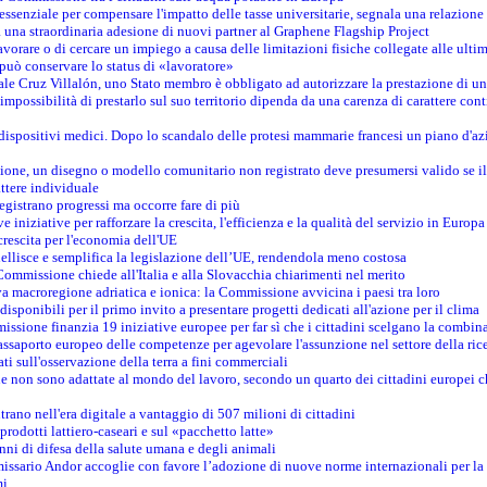
è essenziale per compensare l'impatto delle tasse universitarie, segnala una relazione
na straordinaria adesione di nuovi partner al Graphene Flagship Project
vorare o di cercare un impiego a causa delle limitazioni fisiche collegate alle ultim
può conservare lo status di «lavoratore»
le Cruz Villalón, uno Stato membro è obbligato ad autorizzare la prestazione di un
mpossibilità di prestarlo sul suo territorio dipenda da una carenza di carattere cont
i dispositivi medici. Dopo lo scandalo delle protesi mammarie francesi un piano d'azi
zione, un disegno o modello comunitario non registrato deve presumersi valido se il 
ttere individuale
registrano progressi ma occorre fare di più
e iniziative per rafforzare la crescita, l'efficienza e la qualità del servizio in Europa
crescita per l'economia dell'UE
llisce e semplifica la legislazione dell’UE, rendendola meno costosa
Commissione chiede all'Italia e alla Slovacchia chiarimenti nel merito
va macroregione adriatica e ionica: la Commissione avvicina i paesi tra loro
isponibili per il primo invito a presentare progetti dedicati all'azione per il clima
ssione finanzia 19 iniziative europee per far sì che i cittadini scelgano la combin
saporto europeo delle competenze per agevolare l'assunzione nel settore della rice
dati sull'osservazione della terra a fini commerciali
one non sono adattate al mondo del lavoro, secondo un quarto dei cittadini europei 
ntrano nell'era digitale a vantaggio di 507 milioni di cittadini
prodotti lattiero-caseari e sul «pacchetto latte»
nni di difesa della salute umana e degli animali
issario Andor accoglie con favore l’adozione di nuove norme internazionali per la t
mi