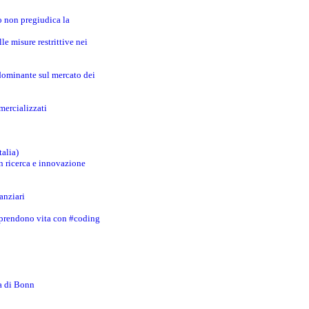
o non pregiudica la
le misure restrittive nei
 dominante sul mercato dei
mercializzati
talia)
in ricerca e innovazione
anziari
 prendono vita con #coding
za di Bonn