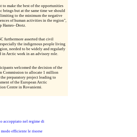
 to make the best of the opportunities
ic brings but at the same time we should
t limiting to the minimum the negative
nces of human activities in the region",
lip Hamro–Drotz.
 furthermore asserted that civil
 especially the indigenous people living
egion, needed to be widely and regularly
 in Arctic work in an advisory role.
icipants welcomed the decision of the
n Commission to allocate 1 million
the preparatory project leading to
hment of the European Arctic
tion Centre in Rovaniemi.
no accoppiato nel regime di
modo efficiente le risorse