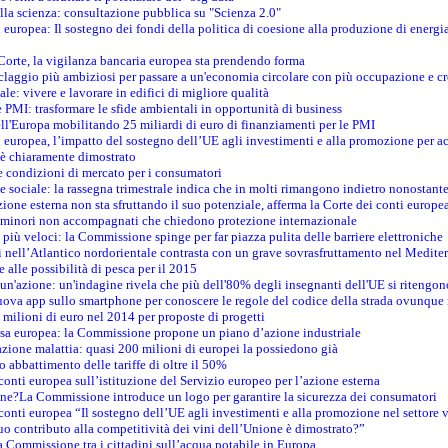
della scienza: consultazione pubblica su "Scienza 2.0"
i europea: Il sostegno dei fondi della politica di coesione alla produzione di energi
 Corte, la vigilanza bancaria europea sta prendendo forma
iclaggio più ambiziosi per passare a un'economia circolare con più occupazione e cr
le: vivere e lavorare in edifici di migliore qualità
e PMI: trasformare le sfide ambientali in opportunità di business
ell'Europa mobilitando 25 miliardi di euro di finanziamenti per le PMI
 europea, l’impatto del sostegno dell’UE agli investimenti e alla promozione per ac
n è chiaramente dimostrato
e condizioni di mercato per i consumatori
e sociale: la rassegna trimestrale indica che in molti rimangono indietro nonostant
azione esterna non sta sfruttando il suo potenziale, afferma la Corte dei conti europe
i minori non accompagnati che chiedono protezione internazionale
e più veloci: la Commissione spinge per far piazza pulita delle barriere elettroniche
tici nell’Atlantico nordorientale contrasta con un grave sovrasfruttamento nel Medit
e alle possibilità di pesca per il 2015
un'azione: un'indagine rivela che più dell'80% degli insegnanti dell'UE si ritengon
nuova app sullo smartphone per conoscere le regole del codice della strada ovunque
 milioni di euro nel 2014 per proposte di progetti
esa europea: la Commissione propone un piano d’azione industriale
azione malattia: quasi 200 milioni di europei la possiedono già
o abbattimento delle tariffe di oltre il 50%
conti europea sull’istituzione del Servizio europeo per l’azione esterna
ine?La Commissione introduce un logo per garantire la sicurezza dei consumatori
conti europea “Il sostegno dell’UE agli investimenti e alla promozione nel settore v
uo contributo alla competitività dei vini dell’Unione è dimostrato?”
 Commissione tra i cittadini sull’acqua potabile in Europa