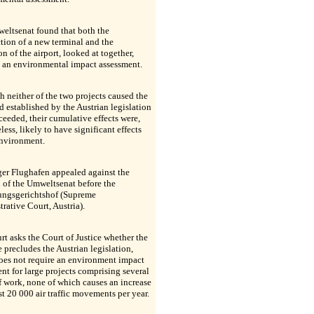
eltsenat found that both the
tion of a new terminal and the
n of the airport, looked at together,
d an environmental impact assessment.
 neither of the two projects caused the
d established by the Austrian legislation
ceeded, their cumulative effects were,
less, likely to have significant effects
environment.
er Flughafen appealed against the
 of the Umweltsenat before the
ungsgerichtshof (Supreme
rative Court, Austria).
rt asks the Court of Justice whether the
e precludes the Austrian legislation,
oes not require an environment impact
nt for large projects comprising several
f work, none of which causes an increase
ast 20 000 air traffic movements per year.