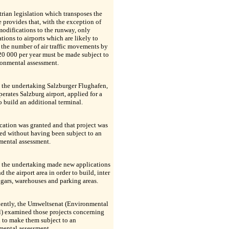
rian legislation which transposes the
e provides that, with the exception of
modifications to the runway, only
tions to airports which are likely to
 the number of air traffic movements by
 20 000 per year must be made subject to
ronmental assessment.
 the undertaking Salzburger Flughafen,
erates Salzburg airport, applied for a
o build an additional terminal.
ication was granted and that project was
ed without having been subject to an
mental assessment.
, the undertaking made new applications
d the airport area in order to build, inter
ngars, warehouses and parking areas.
ently, the Umweltsenat (Environmental
l) examined those projects concerning
 to make them subject to an
mental assessment.