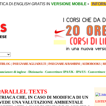
TICA DI
ENGLISH GRATIS
IN
VERSIONE MOBILE
•
INFORM
TIBLOG
|
INSEGNARE AGLI ADULTI
|
INSEGNARE AI BAMBINI
|
AUDIOBOOKS
|
RI
unciatore di inglese -
Dizionario -
Convertitore IPA/UK
-
IPA/US
-
Convertitore 
PARALLEL TEXTS
RIACA CHE, IN CASO DI MODIFICA DI UN
LISTE
VEDE UNA VALUTAZIONE AMBIENTALE