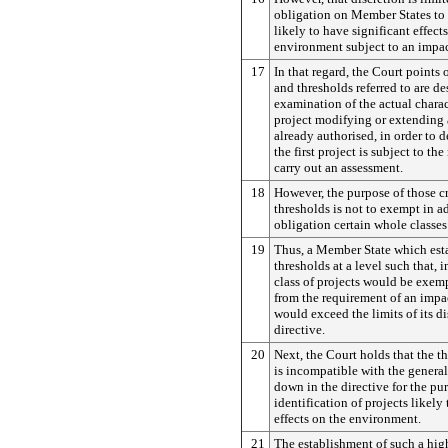
obligation on Member States to
likely to have significant effect
environment subject to an impac
17
In that regard, the Court points o
and thresholds referred to are de
examination of the actual charact
project modifying or extending 
already authorised, in order to 
the first project is subject to th
carry out an assessment.
18
However, the purpose of those cr
thresholds is not to exempt in a
obligation certain whole classes 
19
Thus, a Member State which estab
thresholds at a level such that, i
class of projects would be exem
from the requirement of an impa
would exceed the limits of its d
directive.
20
Next, the Court holds that the 
is incompatible with the general
down in the directive for the pur
identification of projects likely
effects on the environment.
21
The establishment of such a hig