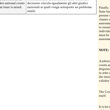
her national courts
decisione vincola egualmente gli altri giudici
r issue is raised.
nazionali ai quali venga sottoposto un problema
Finally,
simile.
State ha
present 
classes 
assessme
to ensur
individu
must be 
assessm
NOTE:
A refere
courts a
dispute
to refer
the inte
validity
The Cour
itself.
It is for