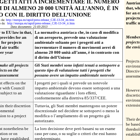
OGETTI ATTI A INCREMENTARE IL NUMERO
Austrian
 DI ALMENO 20 000 UNITÀ ALL’ANNO, È IN
that, wh
for an 
 CON IL DIRITTO DELL’UNIONE
projects
o da:
http://europa.eu/rapid/press-release_CJE-13-34_en.htm
traffic
to da:
http://europa.eu/rapid/press-release_CJE-13-34_it.htm
Data documento: 21-03-2013
 to EU law in that,
La normativa austriaca che, in caso di modifica
Member 
 provides for an
di un aeroporto, prevede una valutazione
projects
for projects
ambientale soltanto per i progetti atti a
the envi
 air traffic
incrementare il numero di movimenti aerei di
per year
almeno 20 000 unità all’anno, è in contrasto con
il diritto dell’Unione
Projects
make all projects
Gli Stati membri sono infatti tenuti a sottoporre a
environ
ects on the
questo tipo di valutazione tutti i progetti che
Directi
 assessment
possano avere un impatto ambientale notevole
assessme
nt effects on the
I progetti per i quali si prevede un notevole
e with Council
impatto ambientale devono essere sottoposti a una
However,
subject to an
valutazione riguardante i loro effetti,
discreti
conformemente alla direttiva 85/337/CEE.
environ
extensio
in their discretion
Tuttavia, gli Stati membri mantengono un potere
ronmental
discrezionale nel decidere se sottoporvi o meno la
ion to a project
modifica o l’ampliamento di un progetto già
Their de
autorizzato.
be based
st nonetheless be
La loro decisione deve però basarsi su un esame
threshol
tion or on
caso per caso, o su soglie o criteri che essi hanno
establis
y have established.
predeterminato.