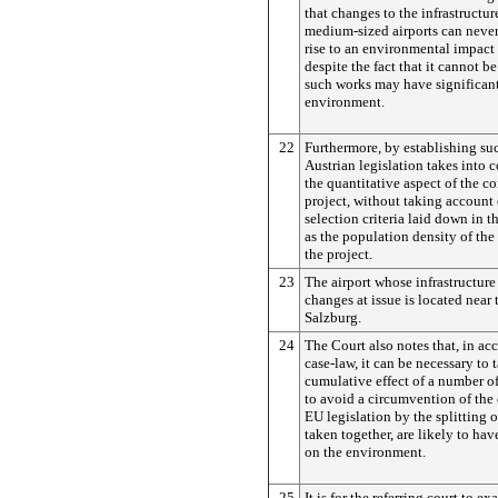
that changes to the infrastructur
medium-sized airports can never,
rise to an environmental impact
despite the fact that it cannot b
such works may have significant
environment.
22
Furthermore, by establishing suc
Austrian legislation takes into 
the quantitative aspect of the c
project, without taking account 
selection criteria laid down in t
as the population density of the
the project.
23
The airport whose infrastructure 
changes at issue is located near t
Salzburg.
24
The Court also notes that, in ac
case-law, it can be necessary to 
cumulative effect of a number of
to avoid a circumvention of the 
EU legislation by the splitting o
taken together, are likely to have
on the environment.
25
It is for the referring court to ex