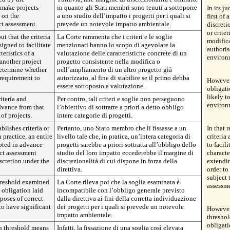
 make projects
in quanto gli Stati membri sono tenuti a sottoporre
In its j
s on the
a uno studio dell’impatto i progetti per i quali si
first of
t assessment.
prevede un notevole impatto ambientale.
discreti
or crite
ut that the criteria
La Corte rammenta che i criteri e le soglie
modifica
signed to facilitate
menzionati hanno lo scopo di agevolare la
authoris
eristics of a
valutazione delle caratteristiche concrete di un
environ
another project
progetto consistente nella modifica o
determine whether
nell’ampliamento di un altro progetto già
e requirement to
autorizzato, al fine di stabilire se il primo debba
However,
essere sottoposto a valutazione.
obligat
likely t
iteria and
Per contro, tali criteri e soglie non perseguono
environm
dvance from that
l’obiettivo di sottrarre a priori a detto obbligo
of projects.
intere categorie di progetti.
lishes criteria or
Pertanto, uno Stato membro che li fissasse a un
In that 
n practice, an entire
livello tale che, in pratica, un’intera categoria di
criteria
pted in advance
progetti sarebbe a priori sottratta all’obbligo dello
to facil
ct assessment
studio del loro impatto eccederebbe il margine di
characte
iscretion under the
discrezionalità di cui dispone in forza della
extendin
direttiva.
order to
subject 
threshold examined
La Corte rileva poi che la soglia esaminata è
assessm
 obligation laid
incompatibile con l’obbligo generale previsto
poses of correct
dalla direttiva ai fini della corretta individuazione
 to have significant
dei progetti per i quali si prevede un notevole
However,
impatto ambientale.
threshol
obligati
h threshold means
Infatti, la fissazione di una soglia così elevata