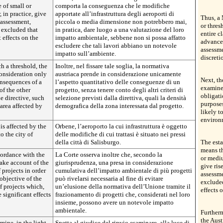
e of small or
comporta la conseguenza che le modifiche
 in practice, give
apportate all’infrastruttura degli aeroporti di
Thus, a 
 assessment,
piccola o media dimensione non potrebbero mai,
or thres
e excluded that
in pratica, dare luogo a una valutazione del loro
entire c
 effects on the
impatto ambientale, sebbene non si possa affatto
advance
escludere che tali lavori abbiano un notevole
assessme
impatto sull’ambiente.
discreti
h a threshold, the
Inoltre, nel fissare tale soglia, la normativa
consideration only
austriaca prende in considerazione unicamente
Next, th
onsequences of a
l’aspetto quantitativo delle conseguenze di un
examined
of the other
progetto, senza tenere conto degli altri criteri di
obligati
he directive, such
selezione previsti dalla direttiva, quali la densità
purposes
 area affected by
demografica della zona interessata dal progetto.
likely t
environ
is affected by the
Orbene, l’aeroporto la cui infrastruttura è oggetto
o the city of
delle modifiche di cui trattasi è situato nei pressi
della città di Salisburgo.
The esta
means th
cordance with the
La Corte osserva inoltre che, secondo la
or mediu
take account of the
giurisprudenza, una presa in considerazione
give ris
 projects in order
cumulativa dell’impatto ambientale di più progetti
assessme
objective of the
può rivelarsi necessaria al fine di evitare
excluded
f projects which,
un’elusione della normativa dell’Unione tramite il
effects 
 significant effects
frazionamento di progetti che, considerati nel loro
insieme, possono avere un notevole impatto
ambientale.
Furtherm
the Aust
amine, in the light
Spetta al giudice del rinvio esaminare, alla luce di