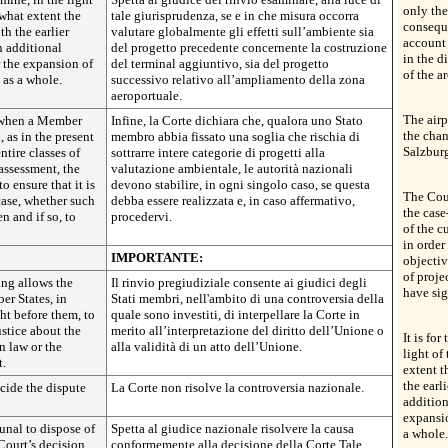
only the
 what extent the
tale giurisprudenza, se e in che misura occorra
conseque
th the earlier
valutare globalmente gli effetti sull’ambiente sia
account 
n additional
del progetto precedente concernente la costruzione
in the d
r the expansion of
del terminal aggiuntivo, sia del progetto
of the a
 as a whole.
successivo relativo all’ampliamento della zona
aeroportuale.
The airp
, when a Member
Infine, la Corte dichiara che, qualora uno Stato
the chan
, as in the present
membro abbia fissato una soglia che rischia di
Salzbur
ntire classes of
sottrarre intere categorie di progetti alla
assessment, the
valutazione ambientale, le autorità nazionali
o ensure that it is
devono stabilire, in ogni singolo caso, se questa
The Cour
case, whether such
debba essere realizzata e, in caso affermativo,
the case
 and if so, to
procedervi.
of the c
in order
IMPORTANTE:
objectiv
of proje
ing allows the
Il rinvio pregiudiziale consente ai giudici degli
have sig
er States, in
Stati membri, nell'ambito di una controversia della
t before them, to
quale sono investiti, di interpellare la Corte in
ustice about the
merito all’interpretazione del diritto dell’Unione o
It is for
n law or the
alla validità di un atto dell’Unione.
light of
t.
extent t
the earl
cide the dispute
La Corte non risolve la controversia nazionale.
addition
expansio
ibunal to dispose of
Spetta al giudice nazionale risolvere la causa
a whole.
Court’s decision,
conformemente alla decisione della Corte.Tale