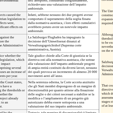
 environmental
dell’aeroporto, considerati congiuntamente,
richiedevano una valutazione dell’impatto
ambientale.
The Umw
jects caused the
Infatti, sebbene nessuno dei due progetti avesse
construc
trian legislation to
comportato il superamento della soglia fissata
expansio
fects were,
dalla normativa austriaca, i loro effetti cumulativi
require
ificant effects on
avrebbero potuto avere un notevole impatto
ambientale.
Although
gainst the
La Salzburger Flughafen ha impugnato la
threshol
ore the
decisione dell’Umweltsenat dinanzi al
to be ex
e Administrative
Verwaltungsgerichtshof (Suprema corte
neverthe
amministrativa, Austria).
on the 
tice whether the
Tale giudice chiede alla Corte di giustizia se la
 legislation, which
direttiva osti alla normativa austriaca, che sottrae
Salzburg
t impact
alla valutazione dell’impatto ambientale progetti
decision
mprising several
di ampia entità costituiti da diversi lavori, nessuno
Verwalt
uses an increase of
dei quali provoca un incremento di almeno 20 000
Administ
ents per year.
movimenti aerei all’anno.
the Court states,
Nella sentenza odierna, la Corte accerta anzitutto
That cou
es have a
che gli Stati membri dispongono di un margine di
directiv
g the thresholds or
discrezionalità per quanto attiene alla fissazione
which d
hether the
delle soglie o dei criteri necessari a stabilire se la
assessme
roject already
modifica o l’ampliamento di un progetto già
stages o
 to an
autorizzato debba essere sottoposta a una
of at le
t.
valutazione del suo impatto ambientale.
ted by the
Tuttavia, tale margine di discrezionalità è limitato,