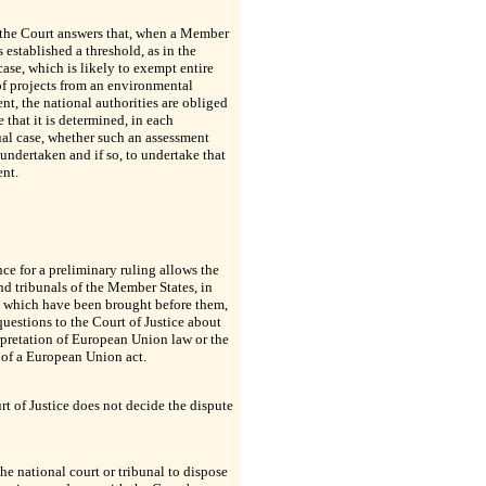
 the Court answers that, when a Member
s established a threshold, as in the
case, which is likely to exempt entire
of projects from an environmental
nt, the national authorities are obliged
e that it is determined, in each
al case, whether such an assessment
undertaken and if so, to undertake that
ent.
nce for a preliminary ruling allows the
nd tribunals of the Member States, in
s which have been brought before them,
 questions to the Court of Justice about
rpretation of European Union law or the
 of a European Union act.
t of Justice does not decide the dispute
 the national court or tribunal to dispose