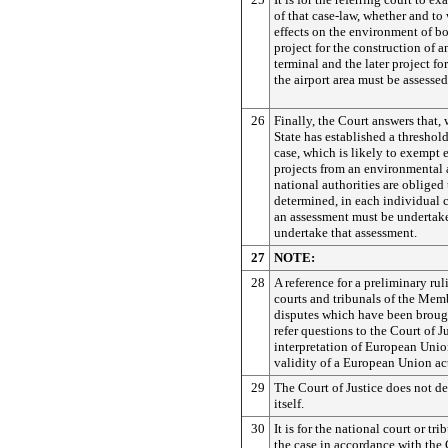
of that case-law, whether and to
effects on the environment of bo
project for the construction of a
terminal and the later project fo
the airport area must be assessed
26
Finally, the Court answers that
State has established a threshold
case, which is likely to exempt e
projects from an environmental 
national authorities are obliged t
determined, in each individual 
an assessment must be undertaken
undertake that assessment.
27
NOTE:
28
A reference for a preliminary rul
courts and tribunals of the Memb
disputes which have been brough
refer questions to the Court of J
interpretation of European Unio
validity of a European Union ac
29
The Court of Justice does not de
itself.
30
It is for the national court or tr
the case in accordance with the 