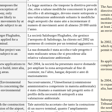
transposes the
La legge austriaca che traspone la direttiva prevede
The Aust
e exception of
che, oltre a talune modifiche concernenti le piste di
directiv
way, only
decollo e di atterraggio, devono essere sottoposte a
certain 
re likely to
una valutazione ambientale soltanto le modifiche
modifica
ic movements by at
degli aeroporti che siano atte a incrementare il
increase
de subject to an
numero di movimenti aerei di almeno 20 000 unità
at least
l’anno.
an envi
rger Flughafen,
La società Salzburger Flughafen, che gestisce
 applied for a
l’aeroporto di Salisburgo, ha chiesto nel 2002 un
In 2002,
rminal.
permesso di costruire per un terminal aggiuntivo.
which op
that project was
La sua domanda è stata accolta e tale progetto è
permit t
subject to an
stato realizzato senza che si procedesse alla
relativa valutazione ambientale.
Its appl
ew applications to
Nel 2004, la società ha presentato nuove domande
complet
o build, inter alia,
per ampliare la zona aeroportuale al fine di
environ
 areas.
costruire, tra l’altro, hangar, depositi e aree di
stazionamento.
In 2004
 (Environmental
Successivamente, l’Umweltsenat (commissione
to expan
ts concerning the
amministrativa competente in materia ambientale)
alia, ha
n environmental
è stato chiamato a esaminare tali progetti sotto il
profilo della necessità di sottoporli a una
valutazione ambientale.
Subsequ
Tribuna
h the construction
Tale autorità ha accertato che tanto la costruzione
the need
ion of the airport,
di un nuovo terminal, quanto l’ampliamento
environ