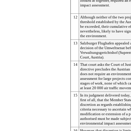
looked at together, required an
impact assessment.
12
Although neither of the two pro
threshold established by the Aus
be exceeded, their cumulative ef
nevertheless, likely to have sign
the environment.
13
Salzburger Flughafen appealed a
decision of the Umweltsenat bef
Verwaltungsgerichtshof (Suprem
Court, Austria).
14
That court asks the Court of Jus
directive precludes the Austrian
does not require an environmen
assessment for large projects co
stages of work, none of which ca
at least 20 000 air traffic movem
15
In its judgment delivered today, 
first of all, that the Member Stat
discretion as regards establishin
criteria necessary to ascertain w
modification or extension of a p
authorised must be made subject
environmental impact assessmen
16
However, that discretion is limi