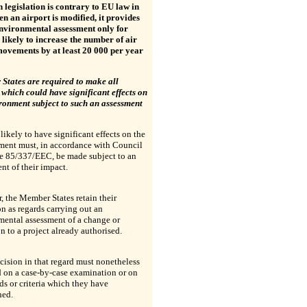
 legislation is contrary to EU law in
en an airport is modified, it provides
environmental assessment only for
 likely to increase the number of air
 movements by at least 20 000 per year
States are required to make all
 which could have significant effects on
ronment subject to such an assessment
 likely to have significant effects on the
ment must, in accordance with Council
ve 85/337/EEC, be made subject to an
nt of their impact.
 the Member States retain their
on as regards carrying out an
mental assessment of a change or
n to a project already authorised.
cision in that regard must nonetheless
 on a case-by-case examination or on
ds or criteria which they have
hed.