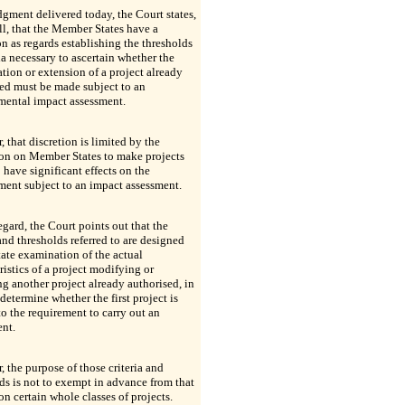
udgment delivered today, the Court states,
 all, that the Member States have a
on as regards establishing the thresholds
ria necessary to ascertain whether the
tion or extension of a project already
ed must be made subject to an
mental impact assessment.
 that discretion is limited by the
ion on Member States to make projects
o have significant effects on the
ent subject to an impact assessment.
regard, the Court points out that the
 and thresholds referred to are designed
itate examination of the actual
ristics of a project modifying or
g another project already authorised, in
 determine whether the first project is
to the requirement to carry out an
ent.
 the purpose of those criteria and
ds is not to exempt in advance from that
on certain whole classes of projects.