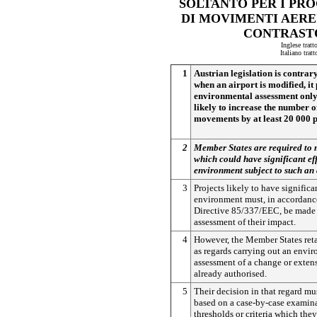
SOLTANTO PER I PR
DI MOVIMENTI AEREI
CONTRASTO
Inglese tratt
Italiano trat
1
Austrian legislation is contrary
when an airport is modified, it
environmental assessment only 
likely to increase the number of
movements by at least 20 000 
2
Member States are required to 
which could have significant eff
environment subject to such an
3
Projects likely to have significa
environment must, in accordanc
Directive 85/337/EEC, be made 
assessment of their impact.
4
However, the Member States reta
as regards carrying out an envi
assessment of a change or extens
already authorised.
5
Their decision in that regard mu
based on a case-by-case examina
thresholds or criteria which the