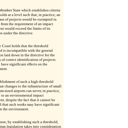
Member State which establishes criteria
holds at a level such that, in practice, an
lass of projects would be exempted in
 from the requirement of an impact
nt would exceed the limits of its
on under the directive.
e Court holds that the threshold
 is incompatible with the general
on laid down in the directive for the
 of correct identification of projects
o have significant effects on the
ment.
blishment of such a high threshold
at changes to the infrastructure of small
m-sized airports can never, in practice,
e to an environmental impact
nt, despite the fact that it cannot be
 that such works may have significant
on the environment.
ore, by establishing such a threshold,
rian legislation takes into consideration