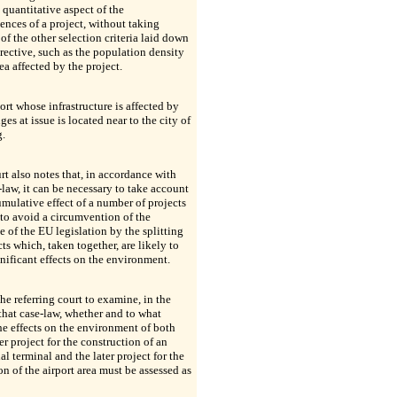
 quantitative aspect of the
nces of a project, without taking
of the other selection criteria laid down
irective, such as the population density
rea affected by the project.
ort whose infrastructure is affected by
ges at issue is located near to the city of
g.
t also notes that, in accordance with
-law, it can be necessary to take account
umulative effect of a number of projects
 to avoid a circumvention of the
e of the EU legislation by the splitting
cts which, taken together, are likely to
nificant effects on the environment.
 the referring court to examine, in the
 that case-law, whether and to what
he effects on the environment of both
ier project for the construction of an
al terminal and the later project for the
n of the airport area must be assessed as