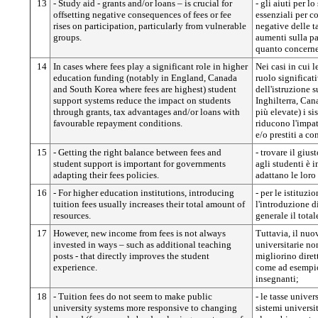
13
- Study aid - grants and/or loans – is crucial for
- gli aiuti per lo
offsetting negative consequences of fees or fee
essenziali per c
rises on participation, particularly from vulnerable
negative delle ta
groups.
aumenti sulla pa
quanto concerne 
14
In cases where fees play a significant role in higher
Nei casi in cui 
education funding (notably in England, Canada
ruolo significat
and South Korea where fees are highest) student
dell'istruzione s
support systems reduce the impact on students
Inghilterra, Can
through grants, tax advantages and/or loans with
più elevate) i si
favourable repayment conditions.
riducono l'impatt
e/o prestiti a c
15
- Getting the right balance between fees and
- trovare il gius
student support is important for governments
agli studenti è 
adapting their fees policies.
adattano le loro
16
- For higher education institutions, introducing
- per le istituzi
tuition fees usually increases their total amount of
l'introduzione d
resources.
generale il total
17
However, new income from fees is not always
Tuttavia, il nuo
invested in ways – such as additional teaching
universitarie no
posts - that directly improves the student
migliorino diret
experience.
come ad esempio
insegnanti;
18
- Tuition fees do not seem to make public
- le tasse unive
university systems more responsive to changing
sistemi universi