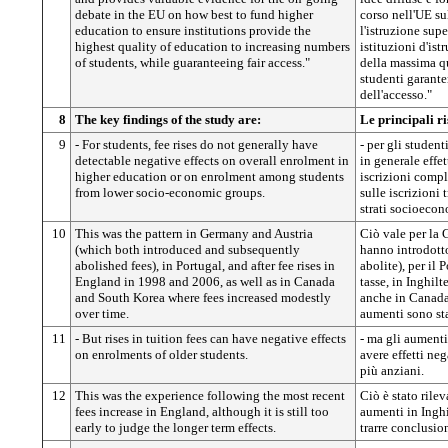
debate in the EU on how best to fund higher
corso nell'UE su
education to ensure institutions provide the
l'istruzione sup
highest quality of education to increasing numbers
istituzioni d'ist
of students, while guaranteeing fair access."
della massima qu
studenti garant
dell'accesso."
8
The key findings of the study are:
Le principali ri
9
- For students, fee rises do not generally have
- per gli studen
detectable negative effects on overall enrolment in
in generale effet
higher education or on enrolment among students
iscrizioni compl
from lower socio-economic groups.
sulle iscrizioni 
strati socioecon
10
This was the pattern in Germany and Austria
Ciò vale per la 
(which both introduced and subsequently
hanno introdotto
abolished fees), in Portugal, and after fee rises in
abolite), per il
England in 1998 and 2006, as well as in Canada
tasse, in Inghil
and South Korea where fees increased modestly
anche in Canada 
over time.
aumenti sono sta
11
- But rises in tuition fees can have negative effects
- ma gli aumenti
on enrolments of older students.
avere effetti neg
più anziani.
12
This was the experience following the most recent
Ciò è stato rilev
fees increase in England, although it is still too
aumenti in Inghi
early to judge the longer term effects.
trarre conclusion