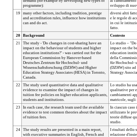
demand (for example by developing new types of
al cambiamento 
programme):
sviluppo di nuo
19
many other factors, including tradition, prestige
diversi altri fatt
and accreditation rules, influence how institutions
e le regole di a
can and do act.
in cui le istitu
fatto.
20
Background
Contesto
21
The study - 'Do changes in cost-sharing have an
Lo studio – "Do
impact on the behaviour of students and higher
impact on the b
education institutions?' - was carried out for the
education instit
European Commission by Hanover-based
della Commissio
Deutsches Zentrum für Hochschul- und
für Hochschul- 
Wissenschaftsforschung (DZHW) and Higher
(DZHW) sito ad 
Education Strategy Associates (HESA) in Toronto,
Strategy Associ
Canada.
22
The study used quantitative data and qualitative
Lo studio ha usa
evidence to examine the impact of changes in
qualitative per 
tuition fee policies on higher education applicants,
cambiamenti appo
students and institutions.
matricole, sugli 
23
In each case, the research team used the available
In ciascun caso i
evidence to test common theories about the impact
utilizzato le pro
of tuition fees.
teorie diffuse qu
studio.
24
The study results are presented in a main report,
I risultati dello
with executive summaries in English, French and
relazione d'insie