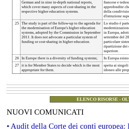
German and in nine in-depth national reports,
francese e tedes
which cover many aspects of cost-sharing in the
approfondite che
respective higher education systems.
della condivision
d'istruzione supe
25
The study is part of the follow-up to the agenda for
Lo studio è part
the modernisation of Europe's higher education
modernizzazione 
systems, adopted by the Commission in September
in Europa, adot
2011. It does not advocate a particular system of
settembre del 2
funding or cost-sharing in higher education.
particolare sist
ripartizione dei 
superiore.
26
In Europe there is a diversity of funding systems;
In Europa esisto
27
it is for Member States to decide which is the most
spetta ai singoli
appropriate for them.
idoneo alle prop
ELENCO RISORSE - OL
NUOVI COMUNICATI
• Audit della Corte dei conti europea