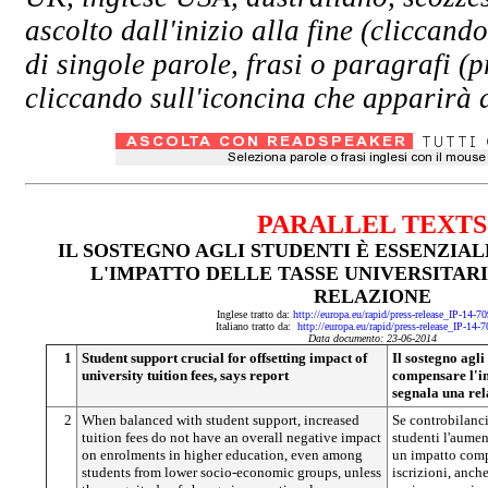
ascolto dall'inizio alla fine (clicc
di singole parole, frasi o paragrafi (
cliccando sull'iconcina che apparirà a
PARALLEL TEXTS
IL SOSTEGNO AGLI STUDENTI È ESSENZIA
L'IMPATTO DELLE TASSE UNIVERSITAR
RELAZIONE
Inglese tratto da:
http://europa.eu/rapid/press-release_IP-14-7
Italiano tratto da:
http://europa.eu/rapid/press-release_IP-14-
Data documento: 23-06-2014
1
Student support crucial for offsetting impact of
Il sostegno agli
university tuition fees, says report
compensare l'im
segnala una rel
2
When balanced with student support, increased
Se controbilanci
tuition fees do not have an overall negative impact
studenti l'aumen
on enrolments in higher education, even among
un impatto comp
students from lower socio-economic groups, unless
iscrizioni, anche