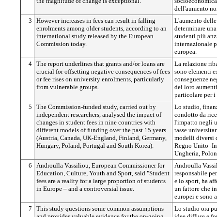
the magnitude of change is exceptional.
socioeconomica p
dell'aumento non
3
However increases in fees can result in falling
L'aumento delle
enrolments among older students, according to an
determinare una 
international study released by the European
studenti più an
Commission today.
internazionale 
europea.
4
The report underlines that grants and/or loans are
La relazione riba
crucial for offsetting negative consequences of fees
sono elementi es
or fee rises on university enrolments, particularly
conseguenze nega
from vulnerable groups.
dei loro aumenti
particolare per i
5
The Commission-funded study, carried out by
Lo studio, fina
independent researchers, analysed the impact of
condotto da rice
changes in student fees in nine countries with
l'impatto negli 
different models of funding over the past 15 years
tasse universita
(Austria, Canada, UK-England, Finland, Germany,
modelli diversi 
Hungary, Poland, Portugal and South Korea).
Regno Unito -Ing
Ungheria, Poloni
6
Androulla Vassiliou, European Commissioner for
Androulla Vassi
Education, Culture, Youth and Sport, said "Student
responsabile per 
fees are a reality for a large proportion of students
e lo sport, ha af
in Europe – and a controversial issue.
un fattore che i
europei e sono 
7
This study questions some common assumptions
Lo studio ora pu
and provides valuable evidence for the on-going
idee diffuse e for