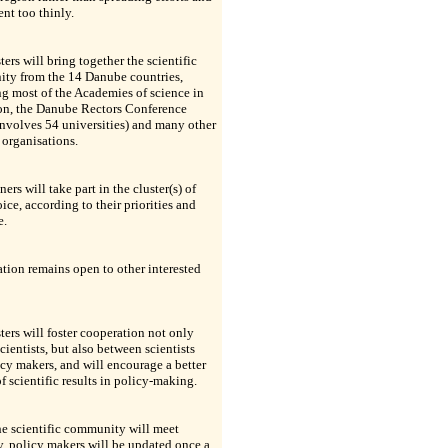
nt too thinly.
ters will bring together the scientific
ty from the 14 Danube countries,
g most of the Academies of science in
ion, the Danube Rectors Conference
nvolves 54 universities) and many other
 organisations.
ners will take part in the cluster(s) of
oice, according to their priorities and
e.
ation remains open to other interested
ters will foster cooperation not only
ientists, but also between scientists
cy makers, and will encourage a better
f scientific results in policy-making.
e scientific community will meet
y, policy makers will be updated once a