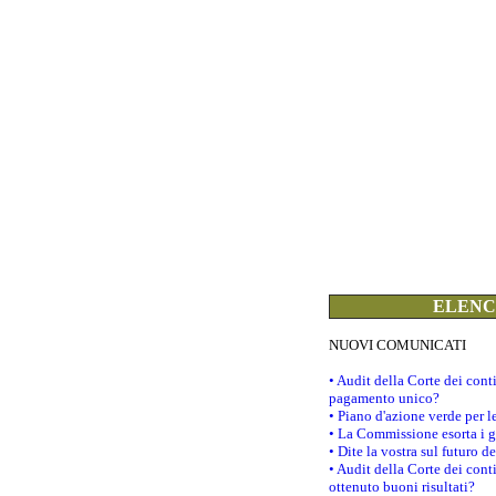
ELENCO
NUOVI COMUNICATI
• Audit della Corte dei con
pagamento unico?
• Piano d'azione verde per 
• La Commissione esorta i go
• Dite la vostra sul futuro 
• Audit della Corte dei cont
ottenuto buoni risultati?