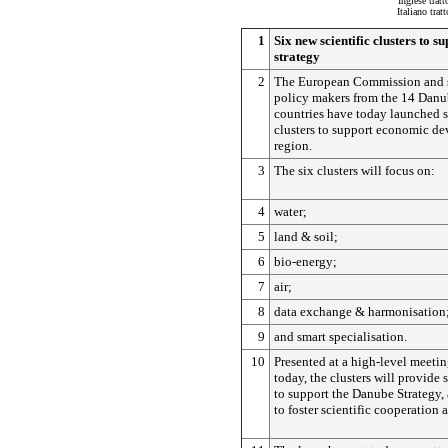
Inglese trat
Italiano tra
1
Six new scientific clusters to 
strategy
2
The European Commission and s
policy makers from the 14 Dan
countries have today launched si
clusters to support economic de
region.
3
The six clusters will focus on:
4
water;
5
land & soil;
6
bio-energy;
7
air;
8
data exchange & harmonisation
9
and smart specialisation.
10
Presented at a high-level meetin
today, the clusters will provide 
to support the Danube Strategy, 
to foster scientific cooperation 