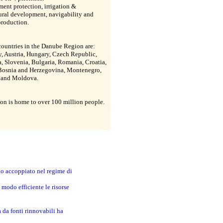
ent protection, irrigation &
ural development, navigability and
production.
ountries in the Danube Region are:
, Austria, Hungary, Czech Republic,
, Slovenia, Bulgaria, Romania, Croatia,
 Bosnia and Herzegovina, Montenegro,
 and Moldova.
on is home to over 100 million people.
no accoppiato nel regime di
modo efficiente le risorse
a da fonti rinnovabili ha