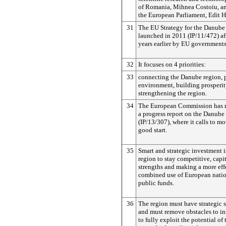
of Romania, Mihnea Costoiu, a
the European Parliament, Edit H
31
The EU Strategy for the Danube
launched in 2011 (IP/11/472) aft
years earlier by EU governments
32
It focuses on 4 priorities:
33
connecting the Danube region, p
environment, building prosperi
strengthening the region.
34
The European Commission has r
a progress report on the Danube 
(IP/13/307), where it calls to mo
good start.
35
Smart and strategic investment i
region to stay competitive, capi
strengths and making a more eff
combined use of European natio
public funds.
36
The region must have strategic s
and must remove obstacles to in
to fully exploit the potential of