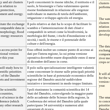
y and air clusters
I poli concernenti le risorse idriche, il territorio e il
clusters
in relation to
suolo, le bioenergie e l'aria valuteranno queste
performa
 protection,
risorse fondamentali in relazione alle esigenze
opment and energy.
individuate in materia di tutela dell'ambiente,
irrigazione e sviluppo agricolo ed energia.
The wate
clusters
litate the exchange
Il polo relativo ai dati ha lo scopo di facilitare lo
relation
comparable data in
scambio e l'armonizzazione di dati chiari e
protecti
r morphology, flood
comparabili in settori come la biodiversità, la
develop
r energy resources
morfologia del fiume, i rischi d'inondazione e di
siccità, i suoli, le risorse e il potenziale delle
colture e dell'energia.
The data
a access point for
Esso offrirà inoltre un comune punto di accesso ai
exchang
ational version
dati per l'intera regione, la cui prima versione
comparab
 this year.
operativa dovrebbe essere disponibile entro il mese
river mo
di dicembre dell'anno in corso.
crops or
 will study how to
Il polo sulla specializzazione intelligente valuterà
ntific priorities
come concentrare le risorse sulle principali priorità
It will 
l of the Danube
scientifiche in base al potenziale economico della
for the 
orts and investment
regione del Danubio anziché suddividere
version 
iniziative e investimenti in modo troppo limitato.
year.
the scientific
I poli riuniranno la comunità scientifica dei 14
countries,
Stati del Danubio, coinvolgendo la maggior parte
 of science in the
delle accademie delle Scienze della regione, la
The smar
ference (which
Conferenza dei rettori del Danubio (alla quale
to conce
any other research
partecipano 54 università) e numerosi altri
prioriti
organismi di ricerca.
Danube r