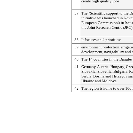
create high quality jobs.
37
The "Scientific support to the D
initiative was launched in Nov
European Commission's in-house
the Joint Research Centre (JRC)
38
It focuses on 4 priorities:
39
environment protection, irrigati
development, navigability and 
40
The 14 countries in the Danube
41
Germany, Austria, Hungary, Cze
Slovakia, Slovenia, Bulgaria, R
Serbia, Bosnia and Herzegovina
Ukraine and Moldova.
42
The region is home to over 100 