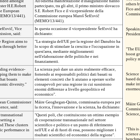
tended amongst
All'odierna manifestazione d'inaugurazione hanno
others b
ster H.E.Robert
partecipato, tra gli altri, il primo ministro slovacco
Fico and
the European
S.E. Robert Fico e il vicepresidente della
Commiss
(MEMO/13/441).
Commissione europea Maroš Šefčovič
(MEMO/13/441).
efčovič, Vice
In questa occasione il vicepresidente Šefčovič ha
Speakin
ission, said:
dichiarato:
Preside
e Region aims to
"La strategia dell'UE per la regione del Danubio ha
a through better
lo scopo di stimolare la crescita e l'occupazione in
"The EU
quest'area, mediante miglioramenti
boost gr
nell'elaborazione delle politiche e nei
policy 
finanziamenti.
iding evidence-
La scienza può dare un aiuto realmente efficace,
Science 
lping them to make
fornendo ai responsabili politici dati basati su
based da
that boasts
elementi concreti che li aiutano a operare scelte
make inf
omic diversity."
consapevoli per una regione in cui sussistono
enormou
enormi differenze a livello geopolitico ed
economico".
pean Commissioner
Máire Geoghegan-Quinn, commissaria europea per
Máire G
ence, said:
la ricerca, l'innovazione e la scienza, ha dichiarato:
Commiss
Science,
 transnational
"Questi poli, che costituiscono un ottimo esempio
setting a
di cooperazione transnazionale nel settore
d.These clusters
scientifico e politico e un punto di riferimento
"This is
ic performance in
nell'UE e al di fuori di essa, possono migliorare i
science 
risultati scientifici ed economici della regione".
benchma