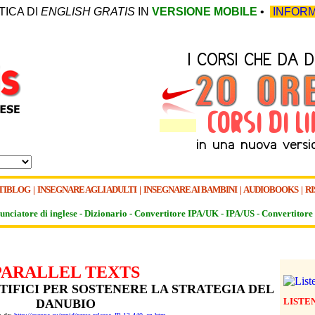
TICA DI
ENGLISH GRATIS
IN
VERSIONE MOBILE
•
INFORM
TIBLOG
|
INSEGNARE AGLI ADULTI
|
INSEGNARE AI BAMBINI
|
AUDIOBOOKS
|
RI
unciatore di inglese -
Dizionario -
Convertitore IPA/UK
-
IPA/US
-
Convertitore 
PARALLEL TEXTS
NTIFICI PER SOSTENERE LA STRATEGIA DEL
LISTE
DANUBIO