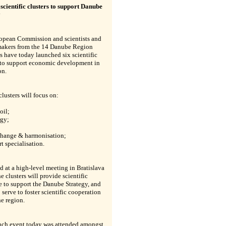
scientific clusters to support Danube
y
opean Commission and scientists and
makers from the 14 Danube Region
s have today launched six scientific
s to support economic development in
on.
clusters will focus on:
oil;
rgy;
change & harmonisation;
t specialisation.
d at a high-level meeting in Bratislava
he clusters will provide scientific
 to support the Danube Strategy, and
o serve to foster scientific cooperation
he region.
nch event today was attended amongst