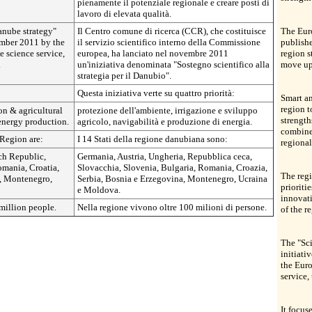
pienamente il potenziale regionale e creare posti di
lavoro di elevata qualità.
anube strategy"
Il Centro comune di ricerca (CCR), che costituisce
The Eur
ember 2011 by the
il servizio scientifico interno della Commissione
publishe
 science service,
europea, ha lanciato nel novembre 2011
region s
.
un'iniziativa denominata "Sostegno scientifico alla
move up 
strategia per il Danubio".
Questa iniziativa verte su quattro priorità:
Smart an
region t
on & agricultural
protezione dell'ambiente, irrigazione e sviluppo
strength
energy production.
agricolo, navigabilità e produzione di energia.
combine
 Region are:
I 14 Stati della regione danubiana sono:
regional
ch Republic,
Germania, Austria, Ungheria, Repubblica ceca,
omania, Croatia,
Slovacchia, Slovenia, Bulgaria, Romania, Croazia,
The regi
, Montenegro,
Serbia, Bosnia e Erzegovina, Montenegro, Ucraina
prioriti
e Moldova.
innovati
million people.
Nella regione vivono oltre 100 milioni di persone.
of the r
The "Sci
initiat
the Eur
service,
It focuse