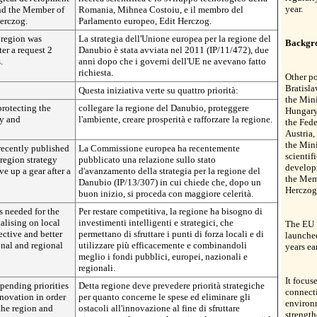
year.
nd the Member of
Romania, Mihnea Costoiu, e il membro del
erczog.
Parlamento europeo, Edit Herczog.
 region was
La strategia dell'Unione europea per la regione del
Backgr
er a request 2
Danubio è stata avviata nel 2011 (IP/11/472), due
.
anni dopo che i governi dell'UE ne avevano fatto
richiesta.
Other po
Bratisla
Questa iniziativa verte su quattro priorità:
the Mini
rotecting the
collegare la regione del Danubio, proteggere
Hungary
ty and
l'ambiente, creare prosperità e rafforzare la regione.
the Fede
Austria,
the Mini
ecently published
La Commissione europea ha recentemente
scientif
region strategy
pubblicato una relazione sullo stato
develop
ve up a gear after a
d'avanzamento della strategia per la regione del
the Mem
Danubio (IP/13/307) in cui chiede che, dopo un
Herczog
buon inizio, si proceda con maggiore celerità.
s needed for the
Per restare competitiva, la regione ha bisogno di
talising on local
investimenti intelligenti e strategici, che
The EU 
ective and better
permettano di sfruttare i punti di forza locali e di
launched
nal and regional
utilizzare più efficacemente e combinandoli
years ea
meglio i fondi pubblici, europei, nazionali e
regionali.
It focuse
pending priorities
Detta regione deve prevedere priorità strategiche
connecti
novation in order
per quanto concerne le spese ed eliminare gli
environ
 the region and
ostacoli all'innovazione al fine di sfruttare
strength