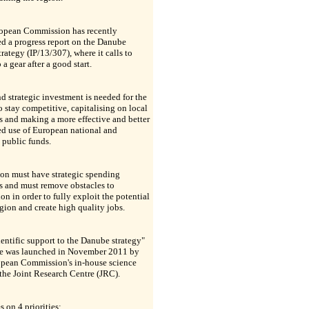
opean Commission has recently
d a progress report on the Danube
trategy (IP/13/307), where it calls to
a gear after a good start.
d strategic investment is needed for the
o stay competitive, capitalising on local
s and making a more effective and better
d use of European national and
 public funds.
on must have strategic spending
es and must remove obstacles to
on in order to fully exploit the potential
egion and create high quality jobs.
entific support to the Danube strategy"
ive was launched in November 2011 by
opean Commission's in-house science
 the Joint Research Centre (JRC).
s on 4 priorities: