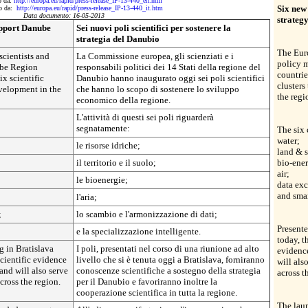
to da:
http://europa.eu/rapid/press-release_IP-13-440_en.htm
Six new 
tto da:
http://europa.eu/rapid/press-release_IP-13-440_it.htm
Data documento: 16-05-2013
strateg
support Danube
Sei nuovi poli scientifici per sostenere la
strategia del Danubio
The Eur
cientists and
La Commissione europea, gli scienziati e i
policy 
ube Region
responsabili politici dei 14 Stati della regione del
countrie
x scientific
Danubio hanno inaugurato oggi sei poli scientifici
cluster
velopment in the
che hanno lo scopo di sostenere lo sviluppo
the regi
economico della regione.
L'attività di questi sei poli riguarderà
segnatamente:
The six 
water;
le risorse idriche;
land & s
il territorio e il suolo;
bio-ene
air;
le bioenergie;
data ex
and smar
l'aria;
;
lo scambio e l'armonizzazione di dati;
Presente
e la specializzazione intelligente.
today, t
g in Bratislava
I poli, presentati nel corso di una riunione ad alto
evidence
scientific evidence
livello che si è tenuta oggi a Bratislava, forniranno
will als
and will also serve
conoscenze scientifiche a sostegno della strategia
across t
across the region.
per il Danubio e favoriranno inoltre la
cooperazione scientifica in tutta la regione.
The lau