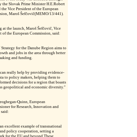
y the Slovak Prime Minister H.E.Robert
 the Vice President of the European
ion, Maroš Šefčovič(MEMO/13/441).
g at the launch, Maroš
Šefčovič
, Vice
nt of the European Commission, said:
 Strategy for the Danube Region aims to
owth and jobs in the area through better
making and funding.
can really help by providing evidence-
ta to policy makers, helping them to
ormed decisions for a region that boasts
s geopolitical and economic diversity."
eoghegan-Quinn, European
ioner for Research, Innovation and
 said:
 an excellent example of transnational
and policy cooperation, setting a
rk for the EU and beyond.These