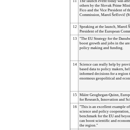
11
The launch event today was at
others by the Slovak Prime Mini
Fico and the Vice President of 
Commission, Maroš Šefčovič 
12
Speaking at the launch, Maroš Š
President of the European Comm
13
"The EU Strategy for the Danub
boost growth and jobs in the are
policy making and funding.
14
Science can really help by prov
based data to policy makers, he
informed decisions for a region 
enormous geopolitical and econ
15
Máire Geoghegan-Quinn, Euro
for Research, Innovation and Sci
16
"This is an excellent example of
science and policy cooperation, 
benchmark for the EU and beyon
can boost scientific and econom
the region."