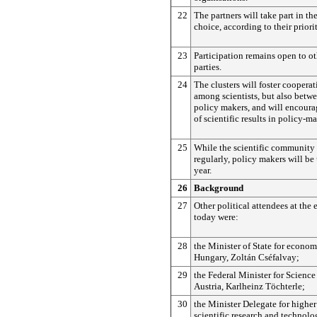
22
The partners will take part in the
choice, according to their priori
23
Participation remains open to ot
parties.
24
The clusters will foster coopera
among scientists, but also betwe
policy makers, and will encoura
of scientific results in policy-m
25
While the scientific community 
regularly, policy makers will be
year.
26
Background
27
Other political attendees at the 
today were:
28
the Minister of State for econom
Hungary, Zoltán Cséfalvay;
29
the Federal Minister for Science
Austria, Karlheinz Töchterle;
30
the Minister Delegate for higher
scientific research and technol