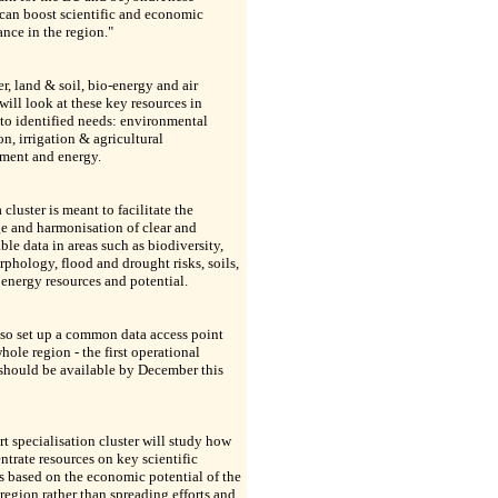
 can boost scientific and economic
nce in the region."
r, land & soil, bio-energy and air
 will look at these key resources in
 to identified needs: environmental
on, irrigation & agricultural
ment and energy.
 cluster is meant to facilitate the
e and harmonisation of clear and
le data in areas such as biodiversity,
rphology, flood and drought risks, soils,
 energy resources and potential.
also set up a common data access point
whole region - the first operational
should be available by December this
t specialisation cluster will study how
ntrate resources on key scientific
es based on the economic potential of the
egion rather than spreading efforts and