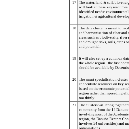
17
The water, land & soil, bio-energ
will look at these key resources 
identified needs: environmental
irrigation & agricultural devel
18
The data cluster is meant to faci
and harmonisation of clear and 
areas such as biodiversity, rive
and drought risks, soils, crops o
and potential.
19
It will also set up a common dat
the whole region - the first oper
should be available by December
20
The smart specialisation cluster
concentrate resources on key scie
based on the economic potentia
region rather than spreading eff
too thinly.
21
The clusters will bring together 
community from the 14 Danube 
involving most of the Academies
region, the Danube Rectors Con
involves 54 universities) and m
organisations.