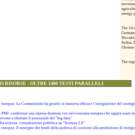
environm
agricult
energy 
The 14 c
Germany
Slovakia
Serbia,
Ukraine
The regi
 RISORSE - OLTRE 1400 TESTI PARALLELI
ti europea: La Commissione ha gestito in maniera efficace l’integrazione del sosteg
le PMI: combinare una ripresa duratura con un'economia europea che sappia usare in 
verni a sfruttare il potenziale dei "big data"
della scienza: consultazione pubblica su "Scienza 2.0"
i europea: Il sostegno dei fondi della politica di coesione alla produzione di energi