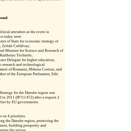
ound
litical attendees at the event in
va today were:
ster of State for economic strategy of
, Zoltán Cséfalvay;
ral Minister for Science and Research of
 Karlheinz Töchterle;
ster Delegate for higher education,
ic research and technological
ment of Romania, Mihnea Costoiu, and
ber of the European Parliament, Edit
.
Strategy for the Danube region was
 in 2011 (IP/11/472) after a request 2
rlier by EU governments.
s on 4 priorities:
ng the Danube region, protecting the
ment, building prosperity and
ening the region.