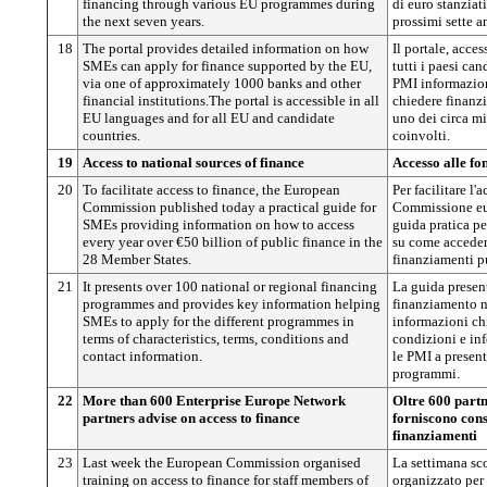
financing through various EU programmes during
di euro stanziat
the next seven years.
prossimi sette a
18
The portal provides detailed information on how
Il portale, acces
SMEs can apply for finance supported by the EU,
tutti i paesi can
via one of approximately 1000 banks and other
PMI informazion
financial institutions.The portal is accessible in all
chiedere finanz
EU languages and for all EU and candidate
uno dei circa mil
countries.
coinvolti.
19
Access to national sources of finance
Accesso alle fo
20
To facilitate access to finance, the European
Per facilitare l'
Commission published today a practical guide for
Commissione eu
SMEs providing information on how to access
guida pratica pe
every year over €50 billion of public finance in the
su come accedere
28 Member States.
finanziamenti p
21
It presents over 100 national or regional financing
La guida presen
programmes and provides key information helping
finanziamento na
SMEs to apply for the different programmes in
informazioni chi
terms of characteristics, terms, conditions and
condizioni e inf
contact information.
le PMI a present
programmi.
22
More than 600 Enterprise Europe Network
Oltre 600 partn
partners advise on access to finance
forniscono cons
finanziamenti
23
Last week the European Commission organised
La settimana sc
training on access to finance for staff members of
organizzato per 