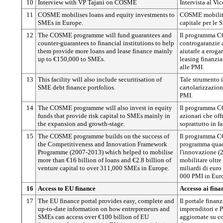
10
Interview with VP Tajani on COSME
Intervista al V
11
COSME mobilises loans and equity investments to
COSME mobilita i
SMEs in Europe.
capitale per le
12
The COSME programme will fund guarantees and
Il programma C
counter-guarantees to financial institutions to help
controgaranzie a
them provide more loans and lease finance mainly
aiutarle a eroga
up to €150,000 to SMEs.
leasing finanzia
alle PMI.
13
This facility will also include securitisation of
Tale strumento i
SME debt finance portfolios.
cartolarizzazion
PMI.
14
The COSME programme will also invest in equity
Il programma C
funds that provide risk capital to SMEs mainly in
azionari che off
the expansion and growth-stage.
soprattutto in fa
15
The COSME programme builds on the success of
Il programma CO
the Competitiveness and Innovation Framework
programma quadr
Programme (2007-2013) which helped to mobilise
l'innovazione (
more than €16 billion of loans and €2.8 billion of
mobilitare oltre 
venture capital to over 311,000 SMEs in Europe.
miliardi di euro 
000 PMI in Eur
16
Access to EU finance
Accesso ai fin
17
The EU finance portal provides easy, complete and
Il portale finanz
up-to-date information on how entrepreneurs and
imprenditori e 
SMEs can access over €100 billion of EU
aggiornate su co