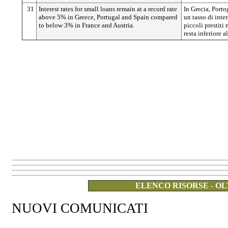
31
Interest rates for small loans remain at a record rate
In Grecia, Porto
above 5% in Greece, Portugal and Spain compared
un tasso di inter
to below 3% in France and Austria.
piccoli prestiti 
resta inferiore a
ELENCO RISORSE - OL
NUOVI COMUNICATI