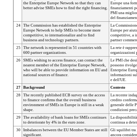
the Enterprise Europe Network so that they can
Europe una form
better advise SMEs how to find the right financing.
finanziamenti per
PMI una migliore
del finanziamen
24
The Commission has established the Enterprise
La Commissione 
Europe Network to help SMEs to become more
Europe per aiuta
competitive, to internationalize and to find
competitive, a i
business and technology partners.
partner commerci
25
The network is represented in 51 countries with
La rete è rappre
600 partner organizations.
organizzazioni p
26
SMEs wishing to access finance, can contact the
Le PMI che desi
nearest member of the Enterprise Europe Network,
possono rivolger
who will be able to provide information on EU and
Enterprise Europ
national sources of finance.
informazioni sul
e dell'UE.
27
Background
Contesto
28
The recently published ECB survey on the access
La recente indag
to finance confirms that the overall business
credito conferma
environment of SMEs in Europe is still in a weak
generale delle 
shape.
condizioni preca
29
The availability of bank loans for SMEs continues
La disponibilità
to deteriorate by 4% in the euro zone.
continua a deter
30
Imbalances between the EU Member States are still
Gli squilibri tr
significant.
ancora consider