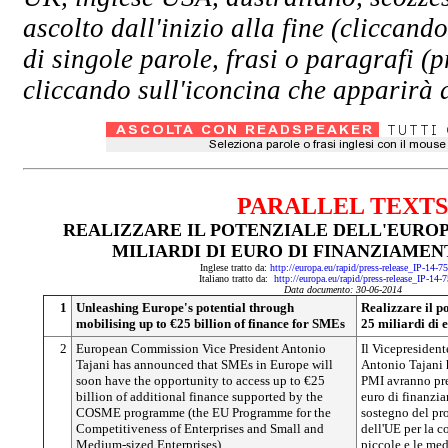
ascolto dall'inizio alla fine (clicc
di singole parole, frasi o paragrafi (
cliccando sull'iconcina che apparirà a
PARALLEL TEXTS
REALIZZARE IL POTENZIALE DELL'EUROP
MILIARDI DI EURO DI FINANZIAMENT
Inglese tratto da:
http://europa.eu/rapid/press-release_IP-14-
Italiano tratto da:
http://europa.eu/rapid/press-release_IP-14-
Data documento: 30-06-2014
1
Unleashing Europe's potential through
Realizzare il p
mobilising up to €25 billion of finance for SMEs
25 miliardi di 
2
European Commission Vice President Antonio
Il Vicepresiden
Tajani has announced that SMEs in Europe will
Antonio Tajani 
soon have the opportunity to access up to €25
PMI avranno pres
billion of additional finance supported by the
euro di finanzia
COSME programme (the EU Programme for the
sostegno del p
Competitiveness of Enterprises and Small and
dell'UE per la c
Medium-sized Enterprises).
piccole e le med