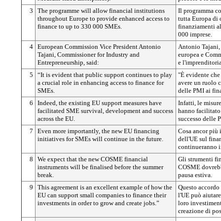
3
The programme will allow financial institutions
Il programma con
throughout Europe to provide enhanced access to
tutta Europa di 
finance to up to 330 000 SMEs.
finanziamenti al
000 imprese.
4
European Commission Vice President Antonio
Antonio Tajani,
Tajani, Commissioner for Industry and
europea e Commi
Entrepreneurship, said:
e l'imprenditori
5
“It is evident that public support continues to play
"È evidente che
a crucial role in enhancing access to finance for
avere un ruolo c
SMEs.
delle PMI ai fin
6
Indeed, the existing EU support measures have
Infatti, le misu
facilitated SME survival, development and success
hanno facilitato
across the EU.
successo delle P
7
Even more importantly, the new EU financing
Cosa ancor più i
initiatives for SMEs will continue in the future.
dell'UE sul fin
continueranno i
8
We expect that the new COSME financial
Gli strumenti f
instruments will be finalised before the summer
COSME dovrebber
break.
pausa estiva.
9
This agreement is an excellent example of how the
Questo accordo 
EU can support small companies to finance their
l'UE può aiutare
investments in order to grow and create jobs.”
loro investimenti
creazione di pos