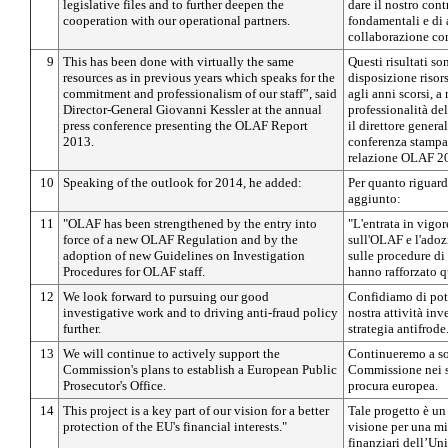
legislative files and to further deepen the
dare il nostro cont
cooperation with our operational partners.
fondamentali e di 
collaborazione con 
9
This has been done with virtually the same
Questi risultati so
resources as in previous years which speaks for the
disposizione risor
commitment and professionalism of our staff”, said
agli anni scorsi, a
Director-General Giovanni Kessler at the annual
professionalità de
press conference presenting the OLAF Report
il direttore genera
2013.
conferenza stampa
relazione OLAF 2
10
Speaking of the outlook for 2014, he added:
Per quanto riguard
aggiunto:
11
"OLAF has been strengthened by the entry into
"L'entrata in vigo
force of a new OLAF Regulation and by the
sull'OLAF e l'adoz
adoption of new Guidelines on Investigation
sulle procedure di
Procedures for OLAF staff.
hanno rafforzato q
12
We look forward to pursuing our good
Confidiamo di pote
investigative work and to driving anti-fraud policy
nostra attività inv
further.
strategia antifrode
13
We will continue to actively support the
Continueremo a so
Commission's plans to establish a European Public
Commissione nei su
Prosecutor's Office.
procura europea.
14
This project is a key part of our vision for a better
Tale progetto è un
protection of the EU's financial interests."
visione per una mi
finanziari dell’Un