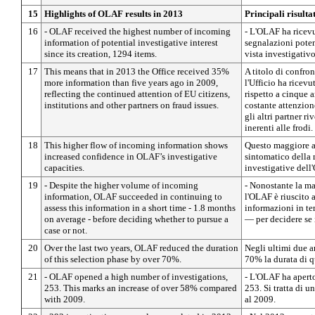
15
Highlights of OLAF results in 2013
Principali risult
16
- OLAF received the highest number of incoming
- L'OLAF ha ricev
information of potential investigative interest
segnalazioni poten
since its creation, 1294 items.
vista investigativ
17
This means that in 2013 the Office received 35%
A titolo di confron
more information than five years ago in 2009,
l'Ufficio ha ricevu
reflecting the continued attention of EU citizens,
rispetto a cinque a
institutions and other partners on fraud issues.
costante attenzione
gli altri partner r
inerenti alle frodi.
18
This higher flow of incoming information shows
Questo maggiore af
increased confidence in OLAF’s investigative
sintomatico della 
capacities.
investigative dell
19
- Despite the higher volume of incoming
- Nonostante la ma
information, OLAF succeeded in continuing to
l'OLAF è riuscito a
assess this information in a short time - 1.8 months
informazioni in t
on average - before deciding whether to pursue a
— per decidere se i
case or not.
20
Over the last two years, OLAF reduced the duration
Negli ultimi due an
of this selection phase by over 70%.
70% la durata di q
21
- OLAF opened a high number of investigations,
- L'OLAF ha apert
253. This marks an increase of over 58% compared
253. Si tratta di u
with 2009.
al 2009.