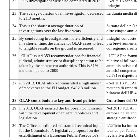
22
- 293 investigations were also completed in 2013.
- Nel 2013 sono st
indagini.
23
The average duration of an investigation decreased
La durata media di
to 21.8 months.
24
This is the shortest average duration of
Si tratta della pi
investigations over the last five years.
oltre cinque anni a
25
By conducting investigations more efficiently and
Indagini condotte 
in a shorter time, the chance for OLAF cases to lead
più brevi aumentan
to tangible results on the ground is increased.
conseguano risultat
26
- OLAF issued 353 recommendations for financial,
- L'OLAF ha form
judicial, administrative or disciplinary action to be
relative al follow-
taken by the competent authorities. This is 81%
amministrativo e d
more compared to 2009.
autorità competent
dell'81% rispetto 
27
- In 2013, OLAF also recommended a high amount
- Nel 2013 l'OLAF
of recoveries to the EU budget, €402.8 million.
recuperi di importi
bilancio dell'UE:4
28
OLAF contribution to key anti-fraud policies
Contributo dell'O
29
In 2013, OLAF assisted the European Commission
Nel 2013 l'OLAF h
with the development of anti-fraud policies and
europea nell'elabo
legislation.
strategie antifrode
30
The Office contributed substantial technical input
L'Ufficio ha forni
for the Commission’s legislative proposal on the
tecnico per l'elab
establishment of a European Public Prosecutor’s
legislativa della 