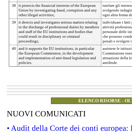
38
it protects the financial interests of the European
tutelare gli intere
Union by investigating fraud, corruption and any
svolgendo indagini
other illegal activities;
ogni altra forma di 
39
it detects and investigates serious matters relating
individuare i fatti
to the discharge of professional duties by members
attività profession
and staff of the EU institutions and bodies that
personale delle ist
could result in disciplinary or criminal
che possono condur
proceedings;
penali e svolgere 
40
and it supports the EU institutions, in particular
assistere le istituz
the European Commission, in the development
Commissione europ
and implementation of anti-fraud legislation and
attuazione della le
policies.
antifrode.
ELENCO RISORSE - OL
NUOVI COMUNICATI
• Audit della Corte dei conti europea