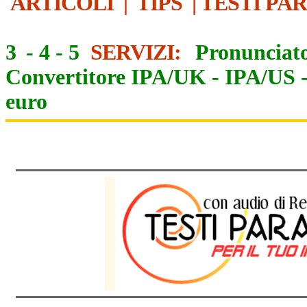
ARTICOLI
|
TIPS
|
TESTI PA
3
-
4
-
5
SERVIZI:
Pronunciato
Convertitore IPA/UK
-
IPA/US
euro