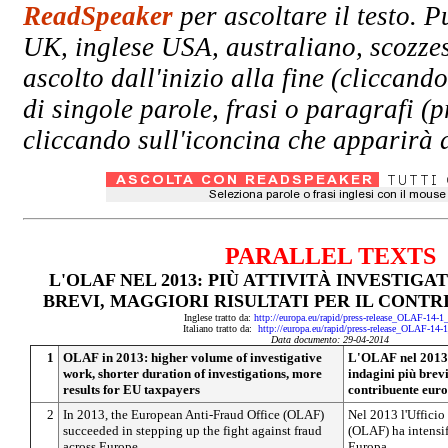
ReadSpeaker
per ascoltare il testo. P
UK, inglese USA, australiano, scozzes
ascolto dall'inizio alla fine (clicc
di singole parole, frasi o paragrafi (
cliccando sull'iconcina che apparirà a
PARALLEL TEXTS
L'OLAF NEL 2013: PIÙ ATTIVITÀ INVESTIGAT
BREVI, MAGGIORI RISULTATI PER IL CONT
Inglese tratto da:
http://europa.eu/rapid/press-release_OLAF-14-1
Italiano tratto da:
http://europa.eu/rapid/press-release_OLAF-14-
Data documento: 29-04-2014
1
OLAF in 2013: higher volume of investigative
L'OLAF nel 2013: 
work, shorter duration of investigations, more
indagini più brevi
results for EU taxpayers
contribuente eur
2
In 2013, the European Anti-Fraud Office (OLAF)
Nel 2013 l'Ufficio 
succeeded in stepping up the fight against fraud
(OLAF) ha intensifi
across Europe.
Europa.