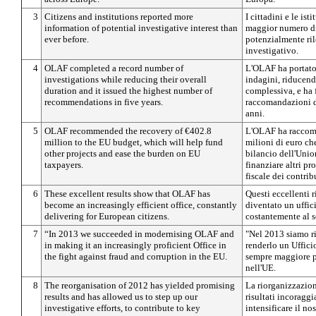
3
Citizens and institutions reported more
I cittadini e le is
information of potential investigative interest than
maggior numero di
ever before.
potenzialmente ril
investigativo.
4
OLAF completed a record number of
L'OLAF ha portato
investigations while reducing their overall
indagini, riducend
duration and it issued the highest number of
complessiva, e ha 
recommendations in five years.
raccomandazioni d
anni.
5
OLAF recommended the recovery of €402.8
L'OLAF ha raccoma
million to the EU budget, which will help fund
milioni di euro ch
other projects and ease the burden on EU
bilancio dell'Unio
taxpayers.
finanziare altri pro
fiscale dei contrib
6
These excellent results show that OLAF has
Questi eccellenti 
become an increasingly efficient office, constantly
diventato un uffic
delivering for European citizens.
costantemente al s
7
“In 2013 we succeeded in modernising OLAF and
"Nel 2013 siamo ri
in making it an increasingly proficient Office in
renderlo un Uffici
the fight against fraud and corruption in the EU.
sempre maggiore pr
nell'UE.
8
The reorganisation of 2012 has yielded promising
La riorganizzazion
results and has allowed us to step up our
risultati incoraggi
investigative efforts, to contribute to key
intensificare il n