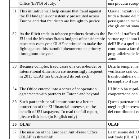
Office (EPPO) of July.
una procura europe
31
This initiative will help ensure that fraud against
Questa iniziativa c
the EU budget is consistently prosecuted across
frodi a danno del 
Europe and that fraudsters are brought to justice.
perseguite in mani
che gli autori sian
32
As the illicit trade in tobacco products deprives the
Poiché il traffico 
EU and the Member States budgets of considerable
sottrae ogni anno i
resources each year, OLAF continued to make the
dell'UE e a quelli
fight against this harmful phenomenon a priority
continuato a fare d
throughout the year.
pregiudizievole fe
anno.
33
Because complex fraud cases of a cross-border or
Data la sempre mag
international dimension are increasingly frequent,
verificano casi co
in 2013 OLAF has broadened its outreach.
transfrontaliera o
ha ampliato il suo
34
The Office entered into a series of cooperation
L'Ufficio ha stipul
agreements with partners in Europe and beyond.
cooperazione con p
35
Such partnerships will contribute to a better
Questi partenariat
protection of the EU financial interests, to the
meglio gli interess
benefit of EU taxpayers. To read the full report,
dei contribuenti e
please click here (in English only)
36
OLAF
OLAF
37
The mission of the European Anti-Fraud Office
La missione dell'U
(OLAF) is threefold:
antifrode (OLAF) è