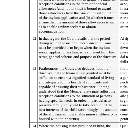
reception conditions in the form of financial
accog
allowances (and not in kind) is bound to award
in na
those allowances from the time of the introduction
mome
of the asylum application and (b) whether it must
e se 
ensure that the amount of those allowances is such
sia t
as to enable asylum seekers to obtain
otten
accommodation.
12
In that regard, the Court recalls that the period
Al ri
during which the material reception conditions
il qu
must be provided is to begin when the asylum
devo
seeker applies for asylum, as is apparent from the
prese
terms, general scheme and purpose of the directive.
dal t
della
13
Furthermore, the Court also deduces from the
Inolt
directive that the financial aid granted must be
l’aiu
sufficient to ensure a dignified standard of living
a gar
and adequate for the health of applicants and
per l
capable of ensuring their subsistence, it being
richi
understood that the Member State must adjust the
memb
reception conditions to the situation of persons
alle 
having specific needs, in order, in particular, to
segna
preserve family unity and to take account of the
tener
best interests of the child (accordingly, the amount
cons
of the allowances must enable minor children to be
conse
housed with their parents).
genit
14
Where the housing is not provided in kind, the
Qualo