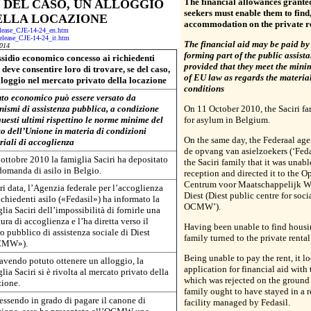
The financial allowances grante
 DEL CASO, UN ALLOGGIO
seekers must enable them to find,
ELLA LOCAZIONE
accommodation on the private r
release_CJE-14-24_en.htm
-release_CJE-14-24_it.htm
The financial aid may be paid by
014
forming part of the public assist
ussidio economico concesso ai richiedenti
provided that they meet the min
 deve consentire loro di trovare, se del caso,
of EU law as regards the materia
lloggio nel mercato privato della locazione
conditions
uto economico può essere versato da
nismi di assistenza pubblica, a condizione
On 11 October 2010, the Saciri fa
uesti ultimi rispettino le norme minime del
for asylum in Belgium.
to dell’Unione in materia di condizioni
On the same day, the Federaal ag
riali di accoglienza
de opvang van asielzoekers (‘Feda
ottobre 2010 la famiglia Saciri ha depositato
the Saciri family that it was unabl
domanda di asilo in Belgio.
reception and directed it to the O
Centrum voor Maatschappelijk W
ri data, l’Agenzia federale per l’accoglienza
Diest (Diest public centre for soci
ichiedenti asilo («Fedasil») ha informato la
OCMW’).
lia Saciri dell’impossibilità di fornirle una
tura di accoglienza e l’ha diretta verso il
Having been unable to find housin
o pubblico di assistenza sociale di Diest
family turned to the private rental
CMW»).
Being unable to pay the rent, it l
avendo potuto ottenere un alloggio, la
application for financial aid wi
lia Saciri si è rivolta al mercato privato della
which was rejected on the ground t
zione.
family ought to have stayed in a 
essendo in grado di pagare il canone di
facility managed by Fedasil.