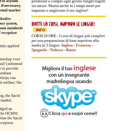
d to asylum
pendolare o compie ogni giorno lunghi tragitti
 if necessary,
sui mezzi. Sfrutta anche tu i tempi morti per
ental market
imparare o migliorare il tuo inglese!
 bodies
ance system,
imum standards
l reception
CORSI 20 ORE - I corsi di lingue più completi
per una preparazione di base superiore alla
media in 5 lingue:
Inglese
-
Francese
-
mily applied
Spagnolo
-
Tedesco
-
Russo
entschap voor
sil’) informed
e to provide
penbaar
elzijn van
al welfare;‘the
g, the Saciri
 market.
odged an
th the OCMW,
hat the Saciri
reception