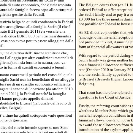
zione, essa ha presentato all’OCMW una
nda di aiuto economico, che è stata respinta
The Belgian courts then (on 21 J
anto tale famiglia faceva capo alle strutture di
ordered Fedasil to offer reception f
lienza gestite dalla Fedasil.
the Saciri family and to pay it a 
€3 000 for the three months durin
ustizia belga ha quindi condannato la Fedasil
not possible for Fedasil to house t
nire accoglienza alla famiglia Saciri (il che è
uto il 21 gennaio 2011) e a versarle una
An EU directive provides that, w
 di circa EUR 3 000 per i tre mesi durante i
(amongst other material reception 
 essa non aveva potuto essere alloggiata dalla
not provided in kind, it must be p
il.
form of financial allowances or v
ti, una direttiva dell’Unione stabilisce che,
With regard to the period during 
ra l’alloggio (tra altre condizioni materiali di
Saciri family was given neither h
lienza) non sia fornito in natura, esso va
nor a financial allowance sufficien
to in forma di sussidi economici o buoni.
rent (October 2010 to January 201
and the Saciri family appealed to
uanto concerne il periodo nel corso del quale
te Brussel (Brussels Higher Labou
miglia Saciri non ha beneficiato di un alloggio
Belgium).
tura né di un sussidio economico sufficiente
agare il canone di locazione (da ottobre 2010
That court has therefore referred 
naio 2011), la Fedasil nonché la famiglia
questions to the Court of Justice.
ri hanno proposto appello dinanzi
rbeidshof te Brussel (Tribunale del lavoro di
Firstly, the referring court wishes
lles, Belgio).
whether a Member State which gra
t’ultimo ha quindi sottoposto varie questioni
material reception conditions in t
Corte di giustizia.
financial allowances (and not in 
to award those allowances from th
udice del rinvio intende sapere se uno Stato
introduction of the asylum applic
ro che conceda le condizioni materiali di