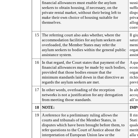
financial allowances must enable the asylum
sussi
seekers to obtain housing, if necessary, on the
suffi
private rental market, without their being left to
dispo
make their own choice of housing suitable for
priva
themselves.
allog
conv
15
The referring court also asks whether, where the
Il gi
accommodation facilities for asylum seekers are
satur
overloaded, the Member States may refer the
membr
asylum seekers to bodies within the general public
organ
assistance system.
assis
16
In that regard, the Court states that payment of the
A que
financial allowances may be made by such bodies,
econo
provided that those bodies ensure that the
organ
minimum standards laid down in that directive as
richi
regards the asylum seekers are met.
previ
17
In other words, overloading of the reception
In al
networks is not a justification for any derogation
acco
from meeting those standards.
all’o
18
NOTE:
IMP
19
A reference for a preliminary ruling allows the
Il ri
courts and tribunals of the Member States, in
Stati
disputes which have been brought before them, to
quale
refer questions to the Court of Justice about the
merit
interpretation of European Union law or the
alla 