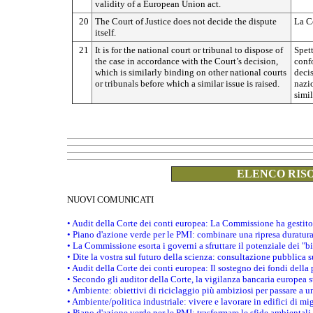
validity of a European Union act.
20
The Court of Justice does not decide the dispute
La Co
itself.
21
It is for the national court or tribunal to dispose of
Spett
the case in accordance with the Court’s decision,
conf
which is similarly binding on other national courts
decis
or tribunals before which a similar issue is raised.
nazi
simil
ELENCO RISO
NUOVI COMUNICATI
• Audit della Corte dei conti europea: La Commissione ha gestito
• Piano d'azione verde per le PMI: combinare una ripresa duratur
• La Commissione esorta i governi a sfruttare il potenziale dei "b
• Dite la vostra sul futuro della scienza: consultazione pubblica 
• Audit della Corte dei conti europea: Il sostegno dei fondi della 
• Secondo gli auditor della Corte, la vigilanza bancaria europea
• Ambiente: obiettivi di riciclaggio più ambiziosi per passare a 
• Ambiente/politica industriale: vivere e lavorare in edifici di mi
• Piano d'azione verde per le PMI: trasformare le sfide ambientali