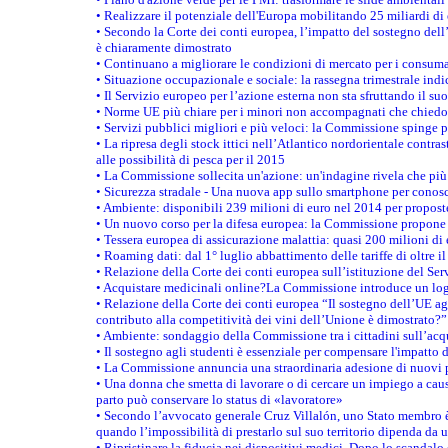
• Realizzare il potenziale dell'Europa mobilitando 25 miliardi di
• Secondo la Corte dei conti europea, l’impatto del sostegno dell
è chiaramente dimostrato
• Continuano a migliorare le condizioni di mercato per i consuma
• Situazione occupazionale e sociale: la rassegna trimestrale ind
• Il Servizio europeo per l’azione esterna non sta sfruttando il su
• Norme UE più chiare per i minori non accompagnati che chiedo
• Servizi pubblici migliori e più veloci: la Commissione spinge per
• La ripresa degli stock ittici nell’Atlantico nordorientale cont
alle possibilità di pesca per il 2015
• La Commissione sollecita un'azione: un'indagine rivela che più 
• Sicurezza stradale - Una nuova app sullo smartphone per conosc
• Ambiente: disponibili 239 milioni di euro nel 2014 per proposte
• Un nuovo corso per la difesa europea: la Commissione propone 
• Tessera europea di assicurazione malattia: quasi 200 milioni di
• Roaming dati: dal 1° luglio abbattimento delle tariffe di oltre i
• Relazione della Corte dei conti europea sull’istituzione del Ser
• Acquistare medicinali online?La Commissione introduce un logo
• Relazione della Corte dei conti europea “Il sostegno dell’UE agl
contributo alla competitività dei vini dell’Unione è dimostrato?”
• Ambiente: sondaggio della Commissione tra i cittadini sull’acq
• Il sostegno agli studenti è essenziale per compensare l'impatto d
• La Commissione annuncia una straordinaria adesione di nuovi p
• Una donna che smetta di lavorare o di cercare un impiego a causa
parto può conservare lo status di «lavoratore»
• Secondo l’avvocato generale Cruz Villalón, uno Stato membro è 
quando l’impossibilità di prestarlo sul suo territorio dipenda da u
• Ripristinare la fiducia nei dispositivi medici. Dopo lo scandalo