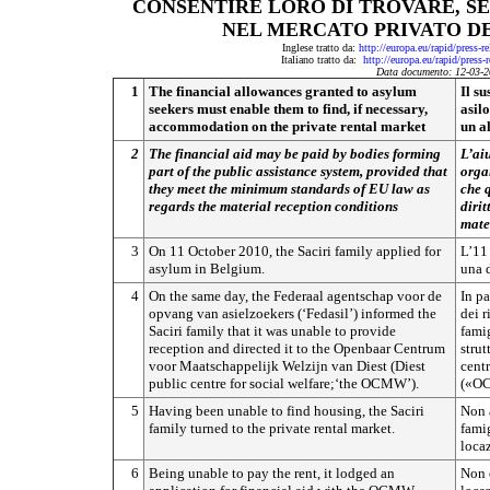
CONSENTIRE LORO DI TROVARE, SE
NEL MERCATO PRIVATO D
Inglese tratto da:
http://europa.eu/rapid/press-
Italiano tratto da:
http://europa.eu/rapid/press
Data documento: 12-03-2
1
The financial allowances granted to asylum
Il s
seekers must enable them to find, if necessary,
asilo
accommodation on the private rental market
un a
2
The financial aid may be paid by bodies forming
L’ai
part of the public assistance system, provided that
orga
they meet the minimum standards of EU law as
che q
regards the material reception conditions
dirit
mate
3
On 11 October 2010, the Saciri family applied for
L’11 
asylum in Belgium.
una 
4
On the same day, the Federaal agentschap voor de
In pa
opvang van asielzoekers (‘Fedasil’) informed the
dei r
Saciri family that it was unable to provide
famig
reception and directed it to the Openbaar Centrum
strut
voor Maatschappelijk Welzijn van Diest (Diest
centr
public centre for social welfare;‘the OCMW’).
(«O
5
Having been unable to find housing, the Saciri
Non 
family turned to the private rental market.
famig
loca
6
Being unable to pay the rent, it lodged an
Non 