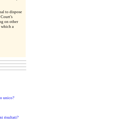
unal to dispose
 Court’s
ng on other
e which a
to unico?
i risultati?