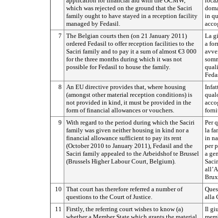
application for financial aid with the OCMW,
loca
which was rejected on the ground that the Saciri
doma
family ought to have stayed in a reception facility
in qu
managed by Fedasil.
accog
7
The Belgian courts then (on 21 January 2011)
La gi
ordered Fedasil to offer reception facilities to the
a for
Saciri family and to pay it a sum of almost €3 000
avven
for the three months during which it was not
somma
possible for Fedasil to house the family.
quali
Fedas
8
An EU directive provides that, where housing
Infat
(amongst other material reception conditions) is
qualo
not provided in kind, it must be provided in the
accog
form of financial allowances or vouchers.
forni
9
With regard to the period during which the Saciri
Per q
family was given neither housing in kind nor a
la fa
financial allowance sufficient to pay its rent
in na
(October 2010 to January 2011), Fedasil and the
per p
Saciri family appealed to the Arbeidshof te Brussel
a gen
(Brussels Higher Labour Court, Belgium).
Saci
all’A
Bruxe
10
That court has therefore referred a number of
Ques
questions to the Court of Justice.
alla 
11
Firstly, the referring court wishes to know (a)
Il gi
whether a Member State which grants the material
memb