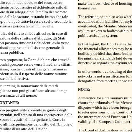
dio economico deve, se del caso, essere
make their own choice of housing 
ciente per consentire al richiedente asilo di
themselves.
rre di un alloggio nell’ambito del mercato
to della locazione, restando inteso che tale
The referring court also asks whet
gio non può tuttavia essere scelto secondo la
accommodation facilities for asyl
enienza personale del richiedente.
overloaded, the Member States ma
asylum seekers to bodies within t
udice del rinvio chiede altresì se, in caso di
public assistance system.
azione delle strutture d’alloggio, gli Stati
i possano rinviare i richiedenti asilo verso
In that regard, the Court states th
ismi appartenenti al sistema generale di
the financial allowances may be 
tenza pubblica.
bodies, provided that those bodies
the minimum standards laid down 
sto proposito, la Corte dichiara che i sussidi
directive as regards the asylum se
mici possono essere versati mediante siffatti
ismi, purché questi ultimi garantiscano ai
In other words, overloading of the
edenti asilo il rispetto delle norme minime
networks is not a justification for
ste dalla direttiva.
derogation from meeting those st
tri termini, la saturazione delle reti di
NOTE:
glienza non può giustificare alcuna deroga
sservanza di tali norme.
A reference for a preliminary ruli
ORTANTE:
courts and tribunals of the Member
disputes which have been brought
nvio pregiudiziale consente ai giudici degli
to refer questions to the Court of 
 membri, nell'ambito di una controversia della
the interpretation of European Un
 sono investiti, di interpellare la Corte in
validity of a European Union act.
o all’interpretazione del diritto dell’Unione o
validità di un atto dell’Unione.
The Court of Justice does not dec