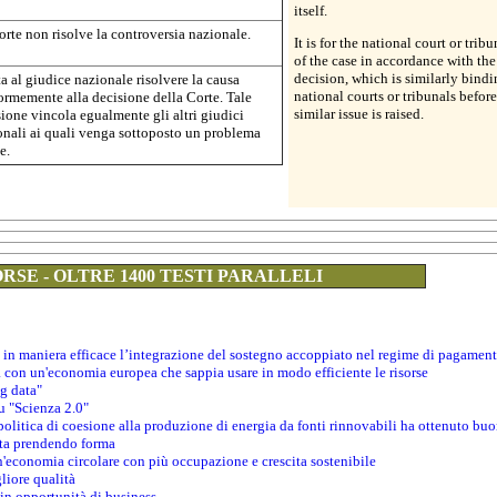
itself.
rte non risolve la controversia nazionale.
It is for the national court or trib
of the case in accordance with the
decision, which is similarly bindi
a al giudice nazionale risolvere la causa
national courts or tribunals befor
ormemente alla decisione della Corte. Tale
similar issue is raised.
ione vincola egualmente gli altri giudici
onali ai quali venga sottoposto un problema
e.
RSE - OLTRE 1400 TESTI PARALLELI
 in maniera efficace l’integrazione del sostegno accoppiato nel regime di pagamen
a con un'economia europea che sappia usare in modo efficiente le risorse
ig data"
su "Scienza 2.0"
politica di coesione alla produzione di energia da fonti rinnovabili ha ottenuto buon
 sta prendendo forma
un'economia circolare con più occupazione e crescita sostenibile
gliore qualità
 in opportunità di business