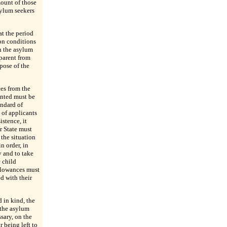
mount of those
sylum seekers
at the period
on conditions
n the asylum
pparent from
pose of the
es from the
ranted must be
andard of
 of applicants
istence, it
 State must
 the situation
n order, in
y and to take
e child
llowances must
d with their
 in kind, the
 the asylum
sary, on the
r being left to