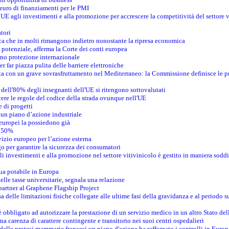
 euro di finanziamenti per le PMI
’UE agli investimenti e alla promozione per accrescere la competitività del settore 
tori
ica che in molti rimangono indietro nonostante la ripresa economica
o potenziale, afferma la Corte dei conti europea
no protezione internazionale
 far piazza pulita delle barriere elettroniche
rasta con un grave sovrasfruttamento nel Mediterraneo: la Commissione definisce le p
dell'80% degli insegnanti dell'UE si ritengono sottovalutati
ere le regole del codice della strada ovunque nell'UE
 di progetti
un piano d’azione industriale
 europei la possiedono già
l 50%
vizio europeo per l’azione esterna
 per garantire la sicurezza dei consumatori
i investimenti e alla promozione nel settore vitivinicolo è gestito in maniera soddi
ua potabile in Europa
elle tasse universitarie, segnala una relazione
artner al Graphene Flagship Project
 delle limitazioni fisiche collegate alle ultime fasi della gravidanza e al periodo s
obbligato ad autorizzare la prestazione di un servizio medico in un altro Stato de
na carenza di carattere contingente e transitorio nei suoi centri ospedalieri
 delle protesi mammarie francesi un piano d'azione ha rafforzato i controlli in Europ