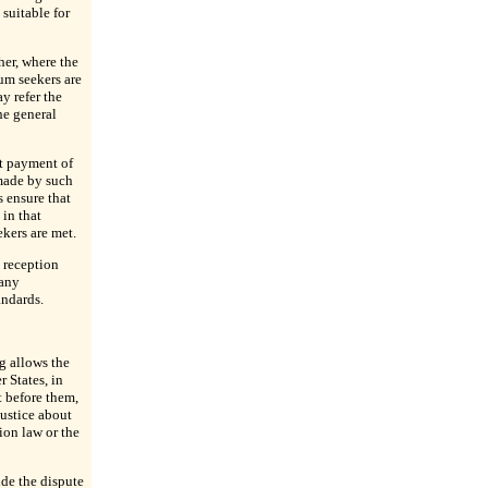
suitable for
her, where the
um seekers are
y refer the
he general
at payment of
made by such
 ensure that
in that
ekers are met.
 reception
 any
andards.
ng allows the
 States, in
 before them,
Justice about
ion law or the
ide the dispute