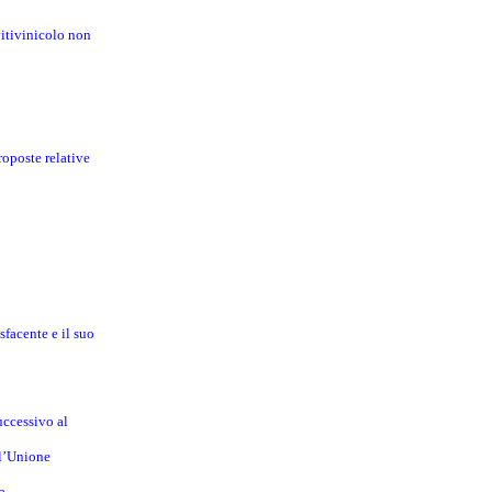
vitivinicolo non
roposte relative
sfacente e il suo
uccessivo al
ll’Unione
a