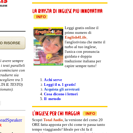
Leggi gratis online il
primo numero di
English4Life
,
l'anglorivista che mette il
turbo al tuo inglese,
l'unica con pronuncia
guidata e doppia
di avere sempre
traduzione italiana per
i testi paralleli
capire sempre tutto!
e cominciare con
tradurre sia
scegliere tra 5
A chi serve
OLTA IL TESTO)
Leggi il n. 1 gratis!
zionato).
Acquista gli arretrati
Cosa dicono i lettori
Il metodo
Scopri
Total Audio
, la versione del
corso 20
ORE fatta apposta per chi come te passa tanto
R
tempo viaggiando! Ideale per chi fa il