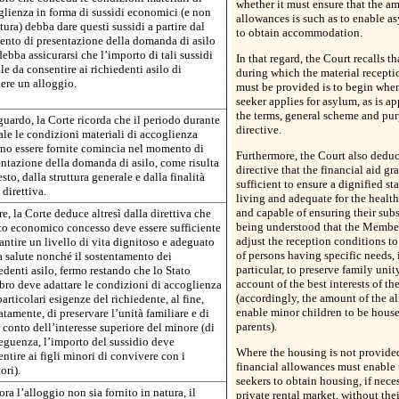
whether it must ensure that the a
lienza in forma di sussidi economici (e non
allowances is such as to enable a
tura) debba dare questi sussidi a partire dal
to obtain accommodation.
nto di presentazione della domanda di asilo
debba assicurarsi che l’importo di tali sussidi
In that regard, the Court recalls th
ale da consentire ai richiedenti asilo di
during which the material recepti
ere un alloggio.
must be provided is to begin whe
seeker applies for asylum, as is a
the terms, general scheme and pur
guardo, la Corte ricorda che il periodo durante
directive.
ale le condizioni materiali di accoglienza
no essere fornite comincia nel momento di
Furthermore, the Court also deduc
ntazione della domanda di asilo, come risulta
directive that the financial aid g
esto, dalla struttura generale e dalla finalità
sufficient to ensure a dignified st
 direttiva.
living and adequate for the health
and capable of ensuring their subs
re, la Corte deduce altresì dalla direttiva che
being understood that the Member
to economico concesso deve essere sufficiente
adjust the reception conditions to
antire un livello di vita dignitoso e adeguato
of persons having specific needs, i
a salute nonché il sostentamento dei
particular, to preserve family unit
edenti asilo, fermo restando che lo Stato
account of the best interests of th
ro deve adattare le condizioni di accoglienza
(accordingly, the amount of the a
particolari esigenze del richiedente, al fine,
enable minor children to be house
tamente, di preservare l’unità familiare e di
parents).
 conto dell’interesse superiore del minore (di
eguenza, l’importo del sussidio deve
Where the housing is not provided
ntire ai figli minori di convivere con i
financial allowances must enable
ori).
seekers to obtain housing, if neces
ra l’alloggio non sia fornito in natura, il
private rental market, without thei