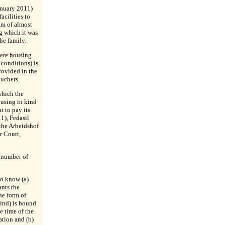
anuary 2011)
acilities to
sum of almost
g which it was
he family.
here housing
conditions) is
rovided in the
ouchers.
which the
ousing in kind
t to pay its
1), Fedasil
 the Arbeidshof
r Court,
a number of
 to know (a)
nts the
he form of
kind) is bound
e time of the
ation and (b)