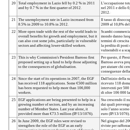
20
Total employment in Lazio fell by 0.2 % in 2011
L’occupazione tota
and by 0.7 % in the first quarter of 2012.
nel 2011 e dello 0
2012.
21
The unemployment rate in Lazio increased from
Il tasso di disocc
8.5% in 2009 to 10.8% in 2012.
2009 al 10,8% del
22
More open trade with the rest of the world leads to
Scambi commerciali
overall benefits for growth and employment, but it
mondo danno luogo
can also cost some jobs, particularly in vulnerable
termini di crescit
sectors and affecting lower-skilled workers.
la perdita di posti 
vulnerabili e a sca
23
This is why Commission's President Barroso first
Per questo, il Pre
proposed setting up a fund to help those adjusting
Barroso aveva prop
to the consequences of globalisation.
per aiutare chi cer
conseguenze della
24
Since the start of its operations in 2007, the EGF
Dall'inizio della s
has received 118 applications. Some €500 million
ricevuto 118 doma
has been requested to help more than 106,000
interventi per 500
workers.
di oltre 106 000 la
25
EGF applications are being presented to help in a
Sta crescendo il n
growing number of sectors, and by an increasing
dai quali proveng
number of Member States. Last year alone, it
solo l’anno scorso
provided more than €73.5 million (IP/13/1076).
euro (IP/13/1076).
26
In June 2009, the EGF rules were revised to
Nel giugno del 20
strengthen the role of the EGF as an early
riviste per rafforz