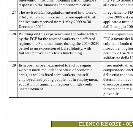
intervention instrument forming part of Europe's
intervento rapido 
response to the financial and economic crisis.
alla crisi economic
27
The revised EGF Regulation entered into force on
Il regolamento FEG 
2 July 2009 and the crisis criterion applied to all
luglio 2009 e il cri
applications received from 1 May 2009 to 30
applicato a tutte 
December 2011.
dall’1 maggio 200
28
Building on this experience and the value added
In base a questa es
by the EGF for the assisted workers and affected
FEG a favore dei la
regions, the Fund continues during the 2014-2020
colpite, il fondo 
period as an expression of EU solidarity, with
ritocco per miglio
further improvements to its functioning.
periodo 2014-2020
solidarietà della U
29
Its scope has been expanded to include again
Il suo ambito di ap
workers made redundant because of economic
comprendervi anch
crisis, as well as fixed-term workers, the self-
della crisi econom
employed, and young people not in employment,
determinato, lavor
education or training in regions of high youth
disoccupati non isc
unemployment.
formazione in reg
giovanile.
ELENCO RISORSE - OL