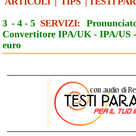
ARTICOLI
|
TIPS
|
TESTI PA
3
-
4
-
5
SERVIZI:
Pronunciato
Convertitore IPA/UK
-
IPA/US
euro