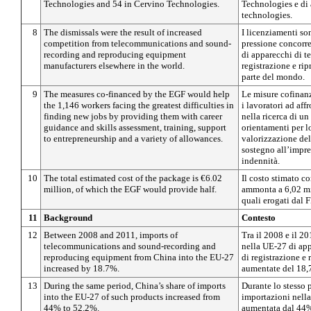
Technologies and 54 in Cervino Technologies.
Technologies e di 
technologies.
8
The dismissals were the result of increased
I licenziamenti s
competition from telecommunications and sound-
pressione concorre
recording and reproducing equipment
di apparecchi di t
manufacturers elsewhere in the world.
registrazione e ri
parte del mondo.
9
The measures co-financed by the EGF would help
Le misure cofinanz
the 1,146 workers facing the greatest difficulties in
i lavoratori ad aff
finding new jobs by providing them with career
nella ricerca di u
guidance and skills assessment, training, support
orientamenti per lo
to entrepreneurship and a variety of allowances.
valorizzazione del
sostegno all’impre
indennità.
10
The total estimated cost of the package is €6.02
Il costo stimato c
million, of which the EGF would provide half.
ammonta a 6,02 mil
quali erogati dal 
11
Background
Contesto
12
Between 2008 and 2011, imports of
Tra il 2008 e il 2
telecommunications and sound-recording and
nella UE-27 di ap
reproducing equipment from China into the EU-27
di registrazione e
increased by 18.7%.
aumentate del 18,
13
During the same period, China’s share of imports
Durante lo stesso 
into the EU-27 of such products increased from
importazioni nella
44% to 52.2%.
aumentata dal 44%