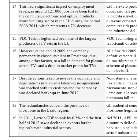
14
This had a significant impact on employment
Ciò ha avuto profo
levels, as around 121 000 jobs have been lost in
occupazionali pr
the computer, electronic and optical products
la perdita a livell
manufacturing sector in the EU during the period
di lavoro circa nel
2008-2011, which represents a 7% decrease.
computer e di prodo
una riduzione del
15
VDC Technologies had been one of the largest
VDC Technologies 
producers of TV sets in the EU.
fabbricanti di tele
16
However, at the end of 2009, the company
Alla fine del 2009
permanently closed its plant in Frosinone, due,
definitivamente il
among other factors, to a fall in demand for plasma
di una riduzione 
screen TVs and a drop in market prices for TVs.
schermo al plasma 
dei televisori.
17
Despite actions taken to revive the company and
Nonostante una seri
negotiations in view of a takeover, no agreement
l’azienda e i negoz
was reached with its creditors and the company
rilevamento, non è
was declared bankrupt in June 2012.
i creditori e la so
dichiarata fallita.
18
The redundancies concern the province of
Gli esuberi si con
Frosinone in the Lazio region.
Frosinone (regione
19
In 2011, Lazio's GDP shrank by 0.3% and the first
Nel 2011, il PIL 
half of 2012 saw a decline in exports for the
diminuito dello 0,
region’s main industrial sectors.
ha visto un calo de
settori industriali 