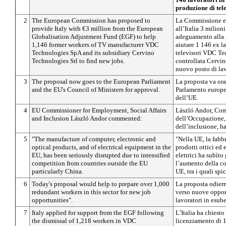
produzione di tele
2
The European Commission has proposed to
La Commissione eu
provide Italy with €3 million from the European
all’Italia 3 milio
Globalisation Adjustment Fund (EGF) to help
adeguamento alla 
1,146 former workers of TV manufacturer VDC
aiutare 1 146 ex la
Technologies SpA and its subsidiary Cervino
televisori VDC Te
Technologies Srl to find new jobs.
controllata Cervin
nuovo posto di la
3
The proposal now goes to the European Parliament
La proposta va ora
and the EU's Council of Ministers for approval.
Parlamento europeo
dell’UE.
4
EU Commissioner for Employment, Social Affairs
László Andor, Com
and Inclusion László Andor commented:
dell’Occupazione, d
dell’inclusione, ha
5
"The manufacture of computer, electronic and
"Nella UE, la fabb
optical products, and of electrical equipment in the
prodotti ottici ed 
EU, has been seriously disrupted due to intensified
elettrici ha subìto
competition from countries outside the EU
l’aumento della co
particularly China.
UE, tra i quali spi
6
Today's proposal would help to prepare over 1,000
La proposta odiern
redundant workers in this sector for new job
verso nuove opport
opportunities".
lavoratori in esube
7
Italy applied for support from the EGF following
L’Italia ha chiesto
the dismissal of 1,218 workers in VDC
licenziamento di 