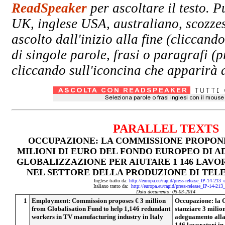
ReadSpeaker
per ascoltare il testo. P
UK, inglese USA, australiano, scozzes
ascolto dall'inizio alla fine (clicc
di singole parole, frasi o paragrafi (
cliccando sull'iconcina che apparirà a
PARALLEL TEXTS
OCCUPAZIONE: LA COMMISSIONE PROPONE
MILIONI DI EURO DEL FONDO EUROPEO DI 
GLOBALIZZAZIONE PER AIUTARE 1 146 LAVO
NEL SETTORE DELLA PRODUZIONE DI TELEV
Inglese tratto da:
http://europa.eu/rapid/press-release_IP-14-213
Italiano tratto da:
http://europa.eu/rapid/press-release_IP-14-213
Data documento: 05-03-2014
1
Employment: Commission proposes € 3 million
Occupazione: la 
from Globalisation Fund to help 1,146 redundant
stanziare 3 milio
workers in TV manufacturing industry in Italy
adeguamento alla 
146 lavoratori in 