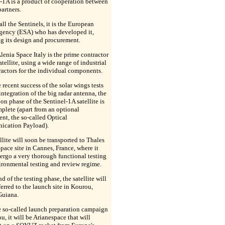
-1A is a product of cooperation between
partners.
all the Sentinels, it is the European
gency (ESA) who has developed it,
g its design and procurement.
lenia Space Italy is the prime contractor
satellite, using a wide range of industrial
actors for the individual components.
e recent success of the solar wings tests
integration of the big radar antenna, the
on phase of the Sentinel-1A satellite is
plete (apart from an optional
t, the so-called Optical
cation Payload).
llite will soon be transported to Thales
pace site in Cannes, France, where it
ergo a very thorough functional testing
ronmental testing and review regime.
nd of the testing phase, the satellite will
ferred to the launch site in Kourou,
Guiana.
e so-called launch preparation campaign
u, it will be Arianespace that will