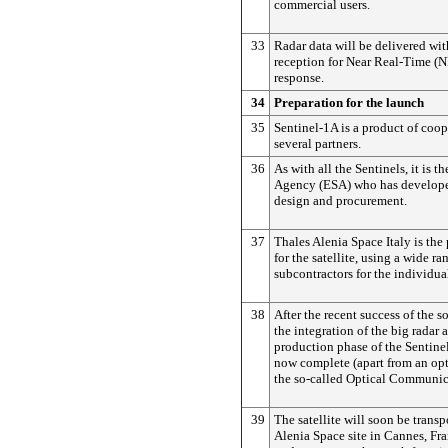
commercial users.
33
Radar data will be delivered wit
reception for Near Real-Time (
response.
34
Preparation for the launch
35
Sentinel-1A is a product of coo
several partners.
36
As with all the Sentinels, it is 
Agency (ESA) who has developed
design and procurement.
37
Thales Alenia Space Italy is the
for the satellite, using a wide ra
subcontractors for the individu
38
After the recent success of the s
the integration of the big radar 
production phase of the Sentinel-
now complete (apart from an op
the so-called Optical Communic
39
The satellite will soon be transp
Alenia Space site in Cannes, Fra