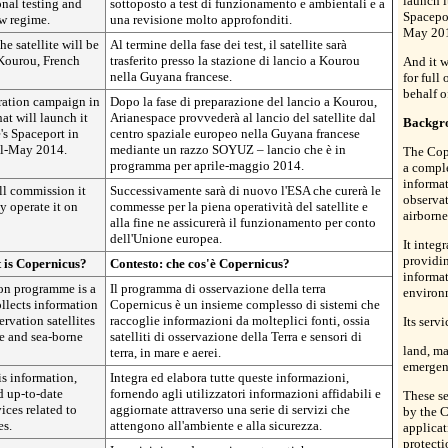
launch 
nal testing and
sottoposto a test di funzionamento e ambientali e a
Spacepor
w regime.
una revisione molto approfonditi.
May 20
he satellite will be
Al termine della fase dei test, il satellite sarà
n Kourou, French
trasferito presso la stazione di lancio a Kourou
And it w
nella Guyana francese.
for full
behalf o
aration campaign in
Dopo la fase di preparazione del lancio a Kourou,
at will launch it
Arianespace provvederà al lancio del satellite dal
Backgro
s Spaceport in
centro spaziale europeo nella Guyana francese
il-May 2014.
mediante un razzo SOYUZ – lancio che è in
The Cop
programma per aprile-maggio 2014.
a comple
informat
ll commission it
Successivamente sarà di nuovo l'ESA che curerà le
observat
y operate it on
commesse per la piena operatività del satellite e
airborne
alla fine ne assicurerà il funzionamento per conto
dell'Unione europea.
It integ
providin
 is Copernicus?
Contesto: che cos'è Copernicus?
informat
on programme is a
Il programma di osservazione della terra
environm
llects information
Copernicus è un insieme complesso di sistemi che
ervation satellites
raccoglie informazioni da molteplici fonti, ossia
Its serv
ne and sea-borne
satelliti di osservazione della Terra e sensori di
land, ma
terra, in mare e aerei.
emergen
his information,
Integra ed elabora tutte queste informazioni,
d up-to-date
fornendo agli utilizzatori informazioni affidabili e
These se
ices related to
aggiornate attraverso una serie di servizi che
by the 
es.
attengono all'ambiente e alla sicurezza.
applicat
protecti