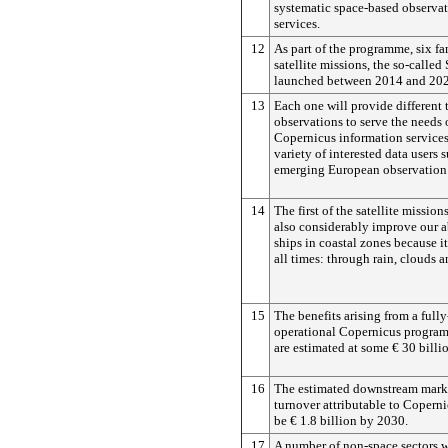
systematic space-based observatio
services.
12
As part of the programme, six fa
satellite missions, the so-called 
launched between 2014 and 202
13
Each one will provide different 
observations to serve the needs 
Copernicus information service
variety of interested data users 
emerging European observation 
14
The first of the satellite mission
also considerably improve our ab
ships in coastal zones because it
all times: through rain, clouds 
15
The benefits arising from a full
operational Copernicus progra
are estimated at some € 30 billi
16
The estimated downstream marke
turnover attributable to Coperni
be € 1.8 billion by 2030.
17
A number of non-space sectors w