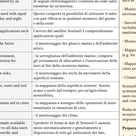
such as:
mitted by an
di segnali elettromagnetici costituita da onde radio
trasmesse da un'antenna.
- Monito
 used with equal
Questo comporta la possibilità di utilizzare il radar
environ
 day and night.
con pari efficacia in qualsiasi momento del giorno
- Survei
e della notte.
includin
 applications such
I servizi del satellite Sentinel-1 comprenderanno
maritime
applicazioni quali:
- Monito
he Arctic
- il monitoraggio dei ghiacci marini e dell'ambiente
artico;
- Mappin
(e.g. for
vironment,
- la sorveglianza dell'ambiente marino, compresi
ection for
gli sversamenti di idrocarburi e l'osservazione delle
- Mappin
navi ai fini della sicurezza marina;
crisis si
 risks,
- il monitoraggio dei rischi da movimenti della
- Climat
superficie terrestre;
t, water and soil
- la mappatura della superficie terrestre: foreste,
Sentinel
acque e suolo (ad esempio, per un'agricoltura
systemat
sostenibile);
users in
and com
rian aid in crisis
- la mappatura a sostegno delle operazioni di aiuto
umanitario in situazioni di crisi;
Radar da
recepti
- il monitoraggio del clima.
response
e made available
I prodotti in forma di dati di Sentinel-1 saranno
 to all data users
messi sistematicamente e gratuitamente a
Prepara
ientific and
disposizione di tutti gli utilizzatori dei dati,