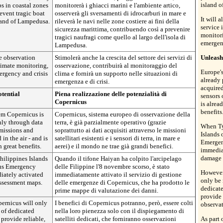
island 
ps in coastal zones
monitorerà i ghiacci marini e l'ambiente artico,
revent tragic boat
osserverà gli sversamenti di idrocarburi in mare e
It will 
sland of Lampedusa.
rileverà le navi nelle zone costiere ai fini della
service 
sicurezza marittima, contribuendo così a prevenire
monitori
tragici naufragi come quello al largo dell'isola di
emergenc
Lampedusa.
he observation
Stimolerà anche la crescita del settore dei servizi di
Unleash
climate monitoring,
osservazione, contribuirà al monitoraggio del
Europe's
ergency and crisis
clima e fornirà un supporto nelle situazioni di
already 
emergenza e di crisi.
acquired
otential
Piena realizzazione delle potenzialità di
sensors 
Copernicus
is alrea
benefits
em Copernicus is
Copernicus, sistema europeo di osservazione della
nly through data
terra, è già parzialmente operativo (grazie
When Ty
 missions and
soprattutto ai dati acquisiti attraverso le missioni
Islands
in the air - and is
satellitari esistenti e i sensori di terra, in mare e
Emergen
 great benefits.
aerei) e il mondo ne trae già grandi benefici.
immediat
damage 
ilippines Islands
Quando il tifone Haiyan ha colpito l'arcipelago
us Emergency
delle Filippine l'8 novembre scorso, è stato
However,
ately activated
immediatamente attivato il servizio di gestione
only be
assessment maps.
delle emergenze di Copernicus, che ha prodotto le
dedicate
prime mappe di valutazione dei danni.
provide 
pernicus will only
I benefici di Copernicus potranno, però, essere colti
observati
 of dedicated
nella loro pienezza solo con il dispiegamento di
 provide reliable,
satelliti dedicati, che forniranno osservazioni
As part 