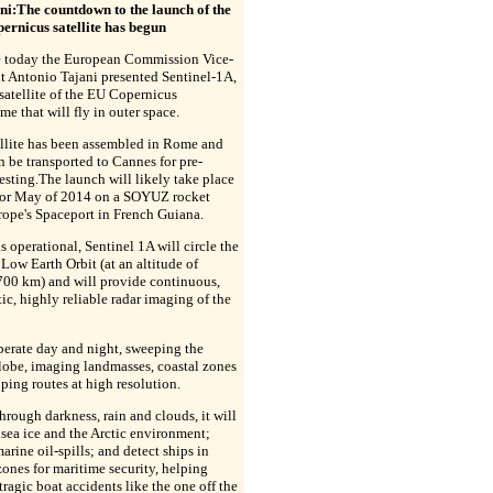
ni:The countdown to the launch of the
pernicus satellite has begun
 today the European Commission Vice-
t Antonio Tajani presented Sentinel-1A,
t satellite of the EU Copernicus
e that will fly in outer space.
ellite has been assembled in Rome and
n be transported to Cannes for pre-
esting.The launch will likely take place
l or May of 2014 on a SOYUZ rocket
ope's Spaceport in French Guiana.
is operational, Sentinel 1A will circle the
 Low Earth Orbit (at an altitude of
700 km) and will provide continuous,
ic, highly reliable radar imaging of the
operate day and night, sweeping the
lobe, imaging landmasses, coastal zones
ping routes at high resolution.
hrough darkness, rain and clouds, it will
sea ice and the Arctic environment;
arine oil-spills; and detect ships in
zones for maritime security, helping
tragic boat accidents like the one off the