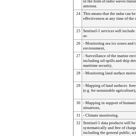
in the form of radio waves trans
antenna.
24
This means that the radar can be
effectiveness at any time of the
25
Sentinel-1 services will include
as:
26
- Monitoring sea ice zones and t
environment,
27
- Surveillance of the marine en
including oil-spills and ship det
maritime security,
28
- Monitoring land surface motion
29
- Mapping of land surfaces: fores
(e.g. for sustainable agriculture),
30
- Mapping in support of humanita
situations,
31
- Climate monitoring.
32
Sentinel-1 data products will b
systematically and free of charge
including the general public, sc