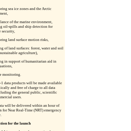
ring sea ice zones and the Arctic
ment,
llance of the marine environment,
g oil-spills and ship detection for
 security,
ring land surface motion risks,
g of land surfaces: forest, water and soil
 sustainable agriculture),
g in support of humanitarian aid in
tuations,
e monitoring.
-1 data products will be made available
ically and free of charge to all data
cluding the general public, scientific
mercial users.
ta will be delivered within an hour of
on for Near Real-Time (NRT) emergency
.
tion for the launch