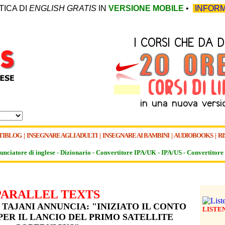
TICA DI
ENGLISH GRATIS
IN
VERSIONE MOBILE
•
INFORM
TIBLOG
|
INSEGNARE AGLI ADULTI
|
INSEGNARE AI BAMBINI
|
AUDIOBOOKS
|
RI
unciatore di inglese -
Dizionario -
Convertitore IPA/UK
-
IPA/US
-
Convertitore 
PARALLEL TEXTS
 TAJANI ANNUNCIA: "INIZIATO IL CONTO
LISTE
PER IL LANCIO DEL PRIMO SATELLITE