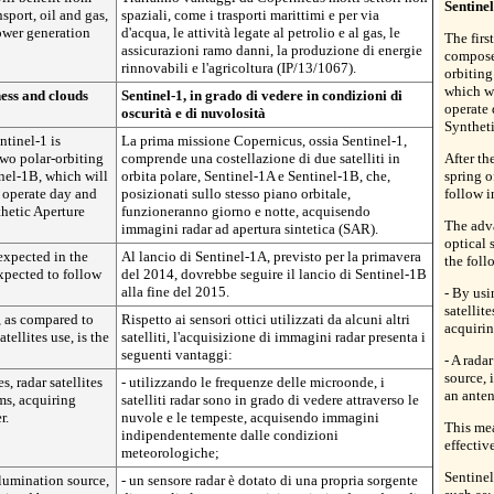
Sentine
sport, oil and gas,
spaziali, come i trasporti marittimi e per via
ower generation
d'acqua, le attività legate al petrolio e al gas, le
The firs
assicurazioni ramo danni, la produzione di energie
composed
rinnovabili e l'agricoltura (IP/13/1067).
orbiting
which wi
ness and clouds
Sentinel-1, in grado di vedere in condizioni di
operate 
oscurità e di nuvolosità
Synthet
ntinel-1 is
La prima missione Copernicus, ossia Sentinel-1,
two polar-orbiting
comprende una costellazione di due satelliti in
After th
inel-1B, which will
orbita polare, Sentinel-1A e Sentinel-1B, che,
spring o
d operate day and
posizionati sullo stesso piano orbitale,
follow i
thetic Aperture
funzioneranno giorno e notte, acquisendo
The adv
immagini radar ad apertura sintetica (SAR).
optical 
expected in the
Al lancio di Sentinel-1A, previsto per la primavera
the foll
xpected to follow
del 2014, dovrebbe seguire il lancio di Sentinel-1B
alla fine del 2015.
- By usi
satellit
, as compared to
Rispetto ai sensori ottici utilizzati da alcuni altri
acquirin
tellites use, is the
satelliti, l'acquisizione di immagini radar presenta i
seguenti vantaggi:
- A rada
source, 
, radar satellites
- utilizzando le frequenze delle microonde, i
an ante
ms, acquiring
satelliti radar sono in grado di vedere attraverso le
r.
nuvole e le tempeste, acquisendo immagini
This mea
indipendentemente dalle condizioni
effectiv
meteorologiche;
Sentinel
illumination source,
- un sensore radar è dotato di una propria sorgente