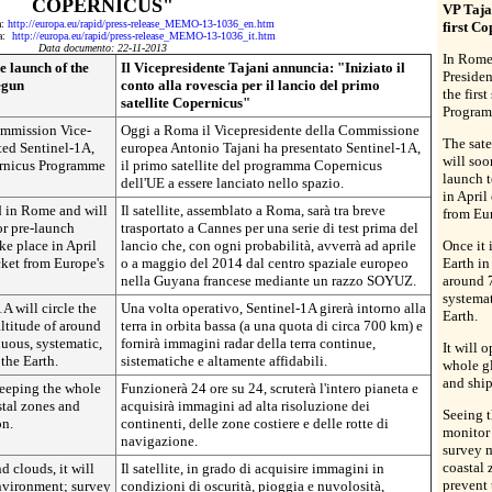
COPERNICUS"
VP Taja
a:
http://europa.eu/rapid/press-release_MEMO-13-1036_en.htm
first Co
da:
http://europa.eu/rapid/press-release_MEMO-13-1036_it.htm
Data documento: 22-11-2013
In Rome
 launch of the
Il Vicepresidente Tajani annuncia: "Iniziato il
Presiden
begun
conto alla rovescia per il lancio del primo
the firs
satellite Copernicus"
Programm
mmission Vice-
Oggi a Roma il Vicepresidente della Commissione
The sat
ted Sentinel-1A,
europea Antonio Tajani ha presentato Sentinel-1A,
will soo
pernicus Programme
il primo satellite del programma Copernicus
launch t
dell'UE a essere lanciato nello spazio.
in Apri
d in Rome and will
Il satellite, assemblato a Roma, sarà tra breve
from Eur
or pre-launch
trasportato a Cannes per una serie di test prima del
ke place in April
lancio che, con ogni probabilità, avverrà ad aprile
Once it 
ket from Europe's
o a maggio del 2014 dal centro spaziale europeo
Earth in
nella Guyana francese mediante un razzo SOYUZ.
around 
systemat
1A will circle the
Una volta operativo, Sentinel-1A girerà intorno alla
Earth.
altitude of around
terra in orbita bassa (a una quota di circa 700 km) e
uous, systematic,
fornirà immagini radar della terra continue,
It will 
 the Earth.
sistematiche e altamente affidabili.
whole g
and ship
weeping the whole
Funzionerà 24 ore su 24, scruterà l'intero pianeta e
stal zones and
acquisirà immagini ad alta risoluzione dei
Seeing t
on.
continenti, delle zone costiere e delle rotte di
monitor 
navigazione.
survey m
coastal 
d clouds, it will
Il satellite, in grado di acquisire immagini in
prevent 
environment; survey
condizioni di oscurità, pioggia e nuvolosità,