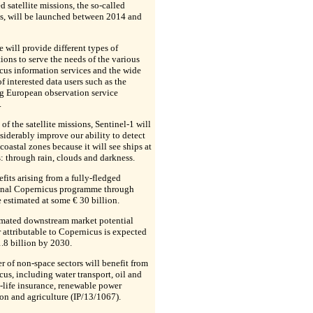
d satellite missions, the so-called
ls, will be launched between 2014 and
 will provide different types of
ions to serve the needs of the various
us information services and the wide
of interested data users such as the
g European observation service
.
t of the satellite missions, Sentinel-1 will
siderably improve our ability to detect
 coastal zones because it will see ships at
s: through rain, clouds and darkness.
fits arising from a fully-fledged
onal Copernicus programme through
 estimated at some € 30 billion.
imated downstream market potential
 attributable to Copernicus is expected
1.8 billion by 2030.
 of non-space sectors will benefit from
us, including water transport, oil and
-life insurance, renewable power
on and agriculture (IP/13/1067).