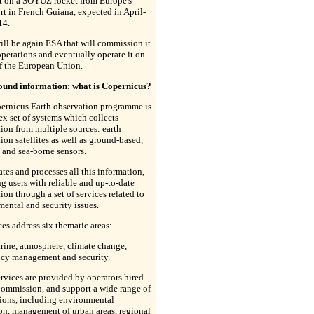
it on a SOYUZ rocket from Europe's
t in French Guiana, expected in April-
14.
ill be again ESA that will commission it
 operations and eventually operate it on
f the European Union.
und information: what is Copernicus?
ernicus Earth observation programme is
x set of systems which collects
ion from multiple sources: earth
ion satellites as well as ground-based,
 and sea-borne sensors.
rates and processes all this information,
g users with reliable and up-to-date
ion through a set of services related to
ental and security issues.
ices address six thematic areas:
rine, atmosphere, climate change,
cy management and security.
rvices are provided by operators hired
Commission, and support a wide range of
ions, including environmental
on, management of urban areas, regional