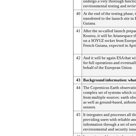
undergo a very thorough functio
environmental testing and revie
40
At the end of the testing phase, t
transferred to the launch site i
Guiana.
41
After the so-called launch prep
Kourou, it will be Arianespace th
on a SOYUZ rocket from Europe'
French Guiana, expected in Apr
42
And it will be again ESA that wi
for full operations and eventuall
behalf of the European Union.
43
Background information: what
44
The Copernicus Earth observati
complex set of systems which co
from multiple sources: earth obs
as well as ground-based, airbor
sensors.
45
It integrates and processes all t
providing users with reliable an
information through a set of serv
environmental and security issu