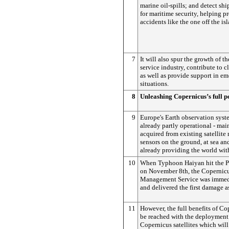
marine oil-spills; and detect shi
for maritime security, helping p
accidents like the one off the i
7
It will also spur the growth of t
service industry, contribute to 
as well as provide support in em
situations.
8
Unleashing Copernicus’s full p
9
Europe's Earth observation syst
already partly operational - mai
acquired from existing satellite
sensors on the ground, at sea and 
already providing the world with
10
When Typhoon Haiyan hit the Ph
on November 8th, the Copernic
Management Service was immedi
and delivered the first damage 
11
However, the full benefits of Co
be reached with the deployment
Copernicus satellites which will