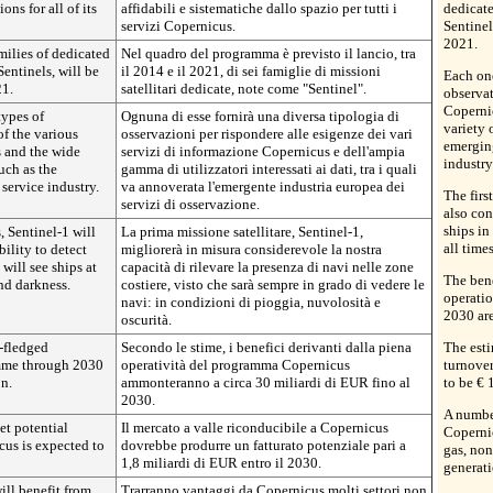
ns for all of its
affidabili e sistematiche dallo spazio per tutti i
dedicate
servizi Copernicus.
Sentine
2021.
milies of dedicated
Nel quadro del programma è previsto il lancio, tra
Sentinels, will be
il 2014 e il 2021, di sei famiglie di missioni
Each one
1.
satellitari dedicate, note come "Sentinel".
observat
Copernic
types of
Ognuna di esse fornirà una diversa tipologia di
variety 
of the various
osservazioni per rispondere alle esigenze dei vari
emergin
s and the wide
servizi di informazione Copernicus e dell'ampia
industry
such as the
gamma di utilizzatori interessati ai dati, tra i quali
service industry.
va annoverata l'emergente industria europea dei
The firs
servizi di osservazione.
also con
ships in
s, Sentinel-1 will
La prima missione satellitare, Sentinel-1,
all time
ility to detect
migliorerà in misura considerevole la nostra
 will see ships at
capacità di rilevare la presenza di navi nelle zone
The bene
and darkness.
costiere, visto che sarà sempre in grado di vedere le
operati
navi: in condizioni di pioggia, nuvolosità e
2030 are
oscurità.
y-fledged
Secondo le stime, i benefici derivanti dalla piena
The est
mme through 2030
operatività del programma Copernicus
turnover
on.
ammonteranno a circa 30 miliardi di EUR fino al
to be € 
2030.
A number
t potential
Il mercato a valle riconducibile a Copernicus
Copernic
cus is expected to
dovrebbe produrre un fatturato potenziale pari a
gas, non
1,8 miliardi di EUR entro il 2030.
generati
ill benefit from
Trarranno vantaggi da Copernicus molti settori non