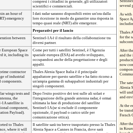
Sentinel
compresi i cittadini in generale, gli utilizzatori
several 
scientifici e commerciali.
hin an hour of
I dati radar saranno disponibili entro un'ora dalla
As with 
NRT) emergency
loro ricezione in modo da garantire una risposta in
Space A
tempo quasi reale (NRT) alle emergenze.
includin
Preparativi per il lancio
Thales A
for the 
peration between
Sentinel-1A è il risultato della collaborazione tra
subcontr
diversi partner.
the European Space
Come per tutti i satelliti Sentinel, è l'Agenzia
After th
 it, including its
spaziale europea (ESA) ad averlo sviluppato,
and the 
occupandosi anche della progettazione e degli
producti
appalti.
now com
componen
 prime contractor
Thales Alenia Space Italia è il principale
Communi
nge of industrial
appaltatore per questo satellite e ha fatto ricorso a
al components.
un'ampia gamma di subappaltori industriali per
The sate
singoli componenti.
Alenia S
will und
olar wings tests and
Dopo l'esito positivo dei test sulle ali solari e
and envi
antenna, the
l'integrazione della grande antenna radar, è ormai
1A satellite is
ultimata la fase di produzione del satellite
At the e
tional component,
Sentinel-1A (se si esclude il componente
be trans
ation Payload).
opzionale, il payload o carico utile per
French 
comunicazione ottica).
After th
orted to Thales
Il satellite sarà tra breve trasportato presso la Thales
in Kouro
nce, where it will
Alenia Space a Cannes in Francia, dove sarà