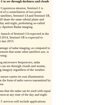
l-1 to see through darkness and clouds
t Copernicus mission, Sentinel-1 is
 of a constellation of two polar-
 satellites, Sentinel-1A and Sentinel-1B,
ll share the same orbital plane and
day and night, performing so-called
ic Aperture Radar imaging.
e launch of Sentinel-1A expected in the
f 2014, Sentinel-1B is expected to
n late 2015.
antage of radar imaging, as compared to
sensors that some other satellites use, is
owing:
ng microwave frequencies, radar
es can see through clouds and storms,
g imagery regardless of the weather.
r sensor carries its own illumination
in the form of radio waves transmitted by
nna.
ns that the radar can be used with equal
eness at any time of the day and night.
-1 services will include applications