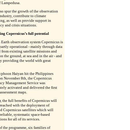
of Lampedusa.
also spur the growth of the observation
industry, contribute to climate
ng, as well as provide support in
y and crisis situations.
ing Copernicus’s full potential
 Earth observation system Copernicus is
partly operational - mainly through data
 from existing satellite missions and
on the ground, at sea and in the air - and
dy providing the world with great
.
phoon Haiyan hit the Philippines
 on November 8th, the Copernicus
cy Management Service was
ely activated and delivered the first
assessment maps.
 the full benefits of Copernicus will
 reached with the deployment of
d Copernicus satellites which will
reliable, systematic space-based
ons for all of its services.
of the programme, six families of