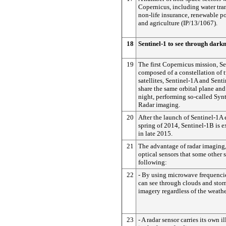
Copernicus, including water tran
non-life insurance, renewable p
and agriculture (IP/13/1067).
18
Sentinel-1 to see through dark
19
The first Copernicus mission, Se
composed of a constellation of 
satellites, Sentinel-1A and Sent
share the same orbital plane an
night, performing so-called Syn
Radar imaging.
20
After the launch of Sentinel-1A 
spring of 2014, Sentinel-1B is e
in late 2015.
21
The advantage of radar imaging
optical sensors that some other sa
following:
22
- By using microwave frequencies
can see through clouds and stor
imagery regardless of the weathe
23
- A radar sensor carries its own 