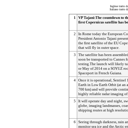
Inglese tratto d
Italiano tratto 
1
VP Tajani:The countdown to the
first Copernicus satellite has 
2
In Rome today the European Co
President Antonio Tajani presen
the first satellite of the EU Co
that will fly in outer space.
3
The satellite has been assemble
soon be transported to Cannes f
testing.The launch will likely ta
or May of 2014 on a SOYUZ roc
Spaceport in French Guiana.
4
Once it is operational, Sentinel 
Earth in Low Earth Orbit (at an 
700 km) and will provide contin
highly reliable radar imaging of
5
It will operate day and night, s
globe, imaging landmasses, coa
shipping routes at high resoluti
6
Seeing through darkness, rain an
monitor sea ice and the Arctic 