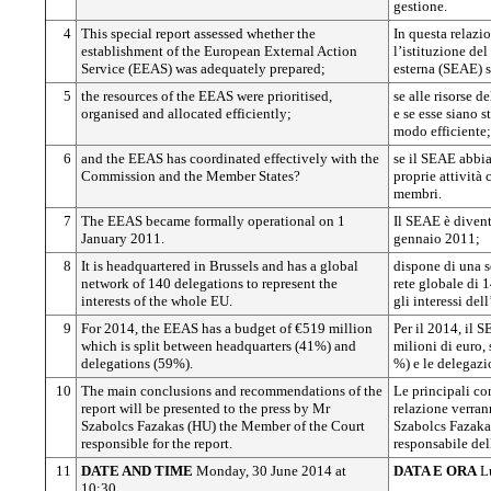
gestione.
4
This special report assessed whether the
In questa relazi
establishment of the European External Action
l’istituzione de
Service (EEAS) was adequately prepared;
esterna (SEAE) s
5
the resources of the EEAS were prioritised,
se alle risorse d
organised and allocated efficiently;
e se esse siano s
modo efficiente;
6
and the EEAS has coordinated effectively with the
se il SEAE abbia
Commission and the Member States?
proprie attività
membri.
7
The EEAS became formally operational on 1
Il SEAE è divent
January 2011.
gennaio 2011;
8
It is headquartered in Brussels and has a global
dispone di una s
network of 140 delegations to represent the
rete globale di 
interests of the whole EU.
gli interessi del
9
For 2014, the EEAS has a budget of €519 million
Per il 2014, il 
which is split between headquarters (41%) and
milioni di euro, 
delegations (59%).
%) e le delegazi
10
The main conclusions and recommendations of the
Le principali co
report will be presented to the press by Mr
relazione verran
Szabolcs Fazakas (HU) the Member of the Court
Szabolcs Fazaka
responsible for the report.
responsabile del
11
DATE AND TIME
Monday, 30 June 2014 at
DATA E ORA
Lu
10:30