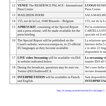
12
VENUE
The RESIDENCE PALACE - International
LUOGO
RESIDE
Press Centre
Press Centre
13
MAELBEEK ROOM
SALA MAELB
14
155, rue de la Loi, 1040 Brussels – Belgium
155, rue de la L
15
A PRESS KIT
, consisting of the Special Report
Per la conferenz
and a press release, will be made available for the
CARTELLA STAMP
press briefing.
speciale ed il r
16
The Special Report will be published on the
La relazione spe
Court's website, www.eca.europa.eu, in 23 official
Internet della C
EU languages as they become available.
e in altre 22 lin
disponibili le tr
17
LIVE
video Streaming
will be available via EbS
Lo streaming v
at website indicated below.
tramite EbS all’i
18
During the broadcast, questions may be sent via
Nel corso della 
Twitter @EUAuditorsECA
inviate domand
19
INTERPRETATION
will be available in French
Sarà disponibile
and English.
INTERPRETA
http://ec.europa.eu/avservices/ebs/live.cfm?page=1