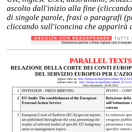
ascolto dall'inizio alla fine (clicc
di singole parole, frasi o paragrafi (
cliccando sull'iconcina che apparirà a
PARALLEL TEXTS
RELAZIONE DELLA CORTE DEI CONTI EUROP
DEL SERVIZIO EUROPEO PER L’AZI
Inglese tratto da:
http://europa.eu/rapid/press-release_ECA-14
Italiano tratto da:
http://europa.eu/rapid/press-release_ECA-14
Data documento: 24-06-2014
1
INVITATION - PRESS BRIEFING
INVITO – CON
2
EU Audit: The establishment of the European
Relazione della
External Action Service
sull’istituzione
esterna
3
European Court of Auditors (ECA) special reports
Le relazioni spe
are published throughout the year, presenting the
vengono pubblica
results of selected audits of specific EU budgetary
presentano i risu
areas or management topics.
specifici settori