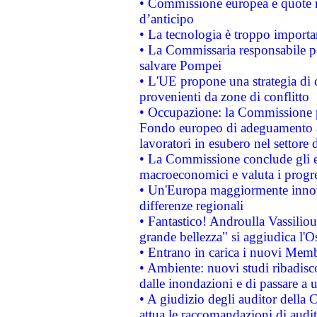
• Commissione europea e quote ro
d’anticipo
• La tecnologia è troppo importan
• La Commissaria responsabile per
salvare Pompei
• L'UE propone una strategia di 
provenienti da zone di conflitto
• Occupazione: la Commissione pr
Fondo europeo di adeguamento al
lavoratori in esubero nel settore d
• La Commissione conclude gli es
macroeconomici e valuta i progre
• Un'Europa maggiormente innova
differenze regionali
• Fantastico! Androulla Vassilio
grande bellezza" si aggiudica l'O
• Entrano in carica i nuovi Memb
• Ambiente: nuovi studi ribadisco
dalle inondazioni e di passare a u
• A giudizio degli auditor della
attua le raccomandazioni di aud