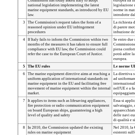
Commission has today asked Italy to adopt
europea ha in
national legislation implementing the latest
legislazione 
marine equipment standards, as introduced by EU
norme in mat
law.
introdotte da
3
The Commission's request takes the form of a
La richiesta 
reasoned opinion under EU infringement
di parere mot
procedures
infrazione de
4
If Italy fails to inform the Commission within two
Se entro due m
months of the measures it has taken to ensure full
Commissione l
compliance with EU law, the Commission could
piena conform
refer the case to the European Court of Justice.
potrà adire l
europea.
5
The EU rules
Le norme U
6
The marine equipment directive aims at reaching a
La direttiva
uniform application of international standards on
ad uniformare
marine equipment in the EU and facilitating free
internaziona
movement of marine equipment within the internal
nell'UE e a fa
market.
equipaggiame
7
It applies to items such as lifesaving appliances,
Essa si appli
fire protection or radio communication equipment
salvataggio, 
on board European ships, guaranteeing a high
apparecchiat
level of quality and safety
delle navi eu
di qualità e s
8
In 2010, the Commission updated the existing
Nel 2010, la
rules on marine equipment
esistenti sul