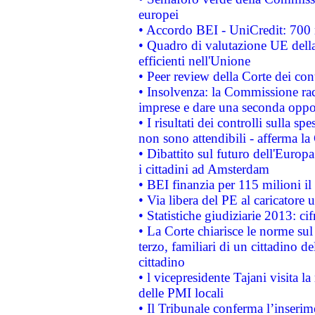
europei
• Accordo BEI - UniCredit: 700 m
• Quadro di valutazione UE della 
efficienti nell'Unione
• Peer review della Corte dei cont
• Insolvenza: la Commissione ra
imprese e dare una seconda oppor
• I risultati dei controlli sulla s
non sono attendibili - afferma la
• Dibattito sul futuro dell'Europ
i cittadini ad Amsterdam
• BEI finanzia per 115 milioni i
• Via libera del PE al caricatore u
• Statistiche giudiziarie 2013: ci
• La Corte chiarisce le norme sul 
terzo, familiari di un cittadino 
cittadino
• l vicepresidente Tajani visita l
delle PMI locali
• Il Tribunale conferma l’inserim