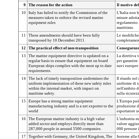
9
The reason for the action
Il motivo de
10
Italy has failed to notify the Commission of the
L'Italia non 
measures taken to enforce the revised marine
misure adottat
equipment rules
regolamento 
marittimo.
11
These amendments should have been fully
Le modifiche
transposed by 10 December 2011.
completament
12
The practical effect of non-transposition
Conseguenze
13
The marine equipment directive is updated on a
La direttiva 
regular basis to ensure that equipment on board
per garantire
European ships complies with the most up to date
navi europee 
requirements.
14
The lack of timely transposition undermines the
Il ritardo ne
uniform implementation of these new safety rules
uniforme di t
within the internal market, with impact on
nell'ambito 
maritime safety.
sulla sicurez
15
Europe has a strong marine equipment
L'Europa può 
manufacturing industry and is a net exporter to the
produzione d
world
esportatore n
16
The European marine industry is a high value
L'industria m
added sector and employs directly more than
valore aggiun
287,000 people in around 5500 companies.
000 persone i
17
Together with Germany, the United Kingdom, The
Insieme alla 