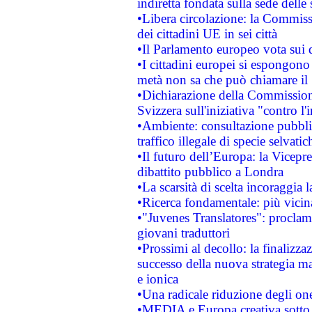
indiretta fondata sulla sede delle 
•Libera circolazione: la Commiss
dei cittadini UE in sei città
•Il Parlamento europeo vota sui di
•I cittadini europei si espongono
metà non sa che può chiamare i
•Dichiarazione della Commission
Svizzera sull'iniziativa "contro 
•Ambiente: consultazione pubblic
traffico illegale di specie selvatic
•Il futuro dell’Europa: la Vicep
dibattito pubblico a Londra
•La scarsità di scelta incoraggia l
•Ricerca fondamentale: più vicin
•"Juvenes Translatores": proclama
giovani traduttori
•Prossimi al decollo: la finalizzaz
successo della nuova strategia ma
e ionica
•Una radicale riduzione degli oner
•MEDIA e Europa creativa sotto i r