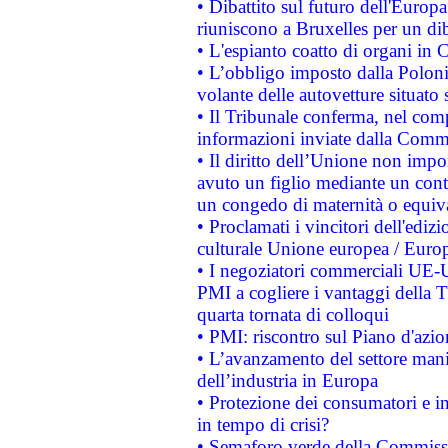
• Dibattito sul futuro dell'Europa:
riuniscono a Bruxelles per un di
• L'espianto coatto di organi in 
• L’obbligo imposto dalla Polonia 
volante delle autovetture situato s
• Il Tribunale conferma, nel compl
informazioni inviate dalla Commi
• Il diritto dell’Unione non imp
avuto un figlio mediante un contr
un congedo di maternità o equiv
• Proclamati i vincitori dell'edi
culturale Unione europea / Euro
• I negoziatori commerciali UE-U
PMI a cogliere i vantaggi della 
quarta tornata di colloqui
• PMI: riscontro sul Piano d'azi
• L’avanzamento del settore manifa
dell’industria in Europa
• Protezione dei consumatori e in
in tempo di crisi?
• Semaforo verde della Commission