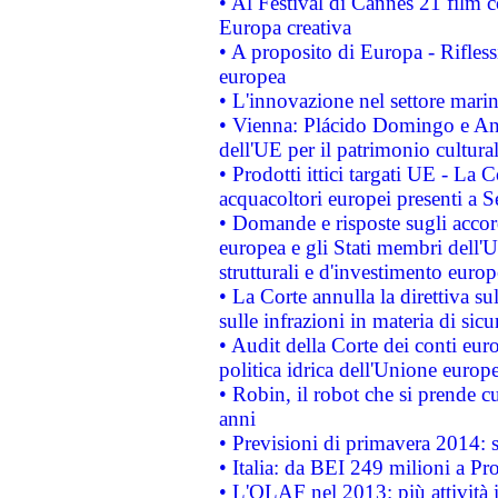
• Al Festival di Cannes 21 film
Europa creativa
• A proposito di Europa - Rifless
europea
• L'innovazione nel settore marin
• Vienna: Plácido Domingo e And
dell'UE per il patrimonio cultur
• Prodotti ittici targati UE - La
acquacoltori europei presenti 
• Domande e risposte sugli accor
europea e gli Stati membri dell'U
strutturali e d'investimento euro
• La Corte annulla la direttiva s
sulle infrazioni in materia di sicu
• Audit della Corte dei conti euro
politica idrica dell'Unione europ
• Robin, il robot che si prende c
anni
• Previsioni di primavera 2014: si
• Italia: da BEI 249 milioni a Pr
• L'OLAF nel 2013: più attività i