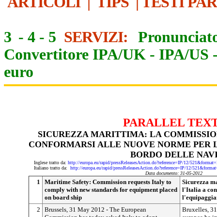
ARTICOLI
|
TIPS
|
TESTI PA
3
-
4
-
5
SERVIZI:
Pronunciato
Convertitore IPA/UK
-
IPA/US
euro
PARALLEL TEX
SICUREZZA MARITTIMA: LA COMMISSION
CONFORMARSI ALLE NUOVE NORME PER 
BORDO DELLE NAV
Inglese tratto da:
http://europa.eu/rapid/pressReleasesAction.do?reference=IP/12/521&f
Italiano tratto da:
http://europa.eu/rapid/pressReleasesAction.do?reference=IP/12/521&
Data documento: 31-05-2012
1
Maritime Safety: Commission requests Italy to
Sicurezza ma
comply with new standards for equipment placed
l'Italia a c
on board ship
l'equipaggia
2
Brussels, 31 May 2012 - The European
Bruxelles, 3