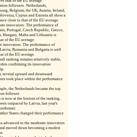
ve that of the EU average.
tion followers: Netherlands,
rg, Belgium, the UK, Austria, Ireland,
Slovenia, Cyprus and Estonia all show a
nce close to that of the EU average.
ate innovators: The performance of
pain, Portugal, Czech Republic, Greece,
, Hungary, Malta and Lithuania is
at of the EU average.
t innovators: The performance of
Latvia, Romania and Bulgaria is well
at of the EU average.
all ranking remains relatively stable,
eden confirming its innovation
ip.
, several upward and downward
ts took place within the performance
mple, the Netherlands became the top
on follower.
 is now at the bottom of the ranking,
een outpaced by Latvia, last year's
performer.
ber States changed their performance
ia advanced to the moderate innovators
and moved down becoming a modest
r.