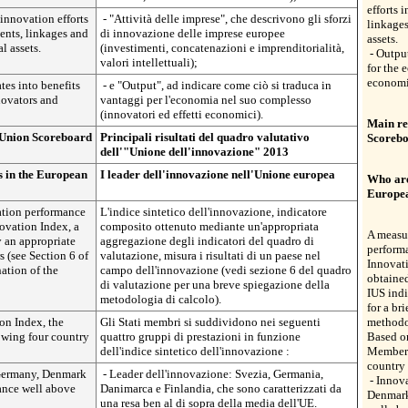
efforts 
 innovation efforts
- "Attività delle imprese", che descrivono gli sforzi
linkages
ents, linkages and
di innovazione delle imprese europee
assets.
l assets.
(investimenti, concatenazioni e imprenditorialità,
- Output
valori intellettuali);
for the 
economic
tes into benefits
- e "Output", ad indicare come ciò si traduca in
novators and
vantaggi per l'economia nel suo complesso
(innovatori ed effetti economici).
Main re
n Union Scoreboard
Principali risultati del quadro valutativo
Scoreb
dell'"Unione dell'innovazione" 2013
s in the European
I leader dell'innovazione nell'Unione europea
Who are
Europe
ation performance
L'indice sintetico dell'innovazione, indicatore
ovation Index, a
composito ottenuto mediante un'appropriata
A measur
 an appropriate
aggregazione degli indicatori del quadro di
perform
s (see Section 6 of
valutazione, misura i risultati di un paese nel
Innovati
nation of the
campo dell'innovazione (vedi sezione 6 del quadro
obtained
di valutazione per una breve spiegazione della
IUS indi
metodologia di calcolo).
for a br
on Index, the
Gli Stati membri si suddividono nei seguenti
methodo
lowing four country
quattro gruppi di prestazioni in funzione
Based o
dell'indice sintetico dell'innovazione :
Member S
country 
 Germany, Denmark
- Leader dell'innovazione: Svezia, Germania,
- Innov
ance well above
Danimarca e Finlandia, che sono caratterizzati da
Denmark
una resa ben al di sopra della media dell'UE.