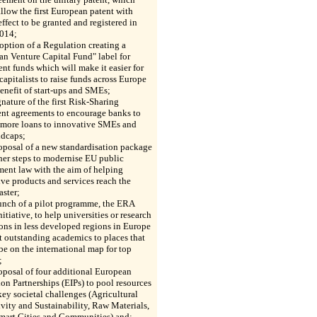
llow the first European patent with
effect to be granted and registered in
2014;
option of a Regulation creating a
n Venture Capital Fund" label for
nt funds which will make it easier for
capitalists to raise funds across Europe
benefit of start-ups and SMEs;
gnature of the first Risk-Sharing
ent agreements to encourage banks to
 more loans to innovative SMEs and
idcaps;
oposal of a new standardisation package
her steps to modernise EU public
ent law with the aim of helping
ve products and services reach the
aster;
unch of a pilot programme, the ERA
nitiative, to help universities or research
ions in less developed regions in Europe
ct outstanding academics to places that
be on the international map for top
;
oposal of four additional European
on Partnerships (EIPs) to pool resources
ey societal challenges (Agricultural
vity and Sustainability, Raw Materials,
Smart Cities and Communities) and;