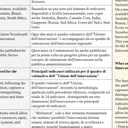
Macedon
Svizzera.
Switzerl
icators, available
Basandosi su una serie più limitata di indicatori,
On a mor
stralia, Brazil,
disponibili a livello internazionale, esso copre
availabl
sia, South Africa,
anche Australia, Brasile, Canada, Cina, India,
Australi
Giappone, Russia, Sud Africa, Corea del Sud e Stati
Russia, 
Uniti.
Every t
Scorebo
 Union Scoreboard
Ogni due anni il quadro valutativo dell'"Unione
Innovat
nnovation
dell'innovazione" è accompagnato da un quadro di
This yea
valutazione dell'innovazione regionale.
for the 
lso published for
Quest'anno la Commissione ha anche pubblicato
Innovat
ublic Sector
per la prima volta un progetto pilota per un quadro
europeo di valutazione dell'innovazione nella
What ar
pubblica amministrazione.
Innovat
sed for the
Principali indicatori utilizzati per il quadro di
?
valutativo dell'"Unione dell'innovazione"
The Inn
d, following the
Il quadro valutativo dell'"Unione
the meth
tion, captures a
dell'innovazione", secondo la metodologia
captures
 distinguishing
applicata nella precedente edizione, comprende un
disting
sions and three
totale di 24 indicatori , distinguendo tra otto
dimensio
dimensioni dell'innovazione e tre principali
indicato
categorie di indicatori:
- Enable
allow in
blocks which allow
- "Abilitatori", vale a dire elementi fondamentali
resource
n resources, open,
che rendono possibile l'innovazione (risorse
research
h systems, and
umane, sistemi di ricerca aperti, di eccellenza e
- Firm a
attrattivi, nonché finanziamenti e aiuti);