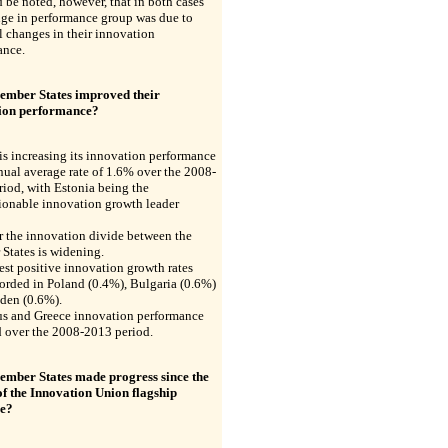
d be noted, however, that in both cases
nge in performance group was due to
 changes in their innovation
ance.
mber States improved their
ion performance?
s increasing its innovation performance
nual average rate of 1.6% over the 2008-
iod, with Estonia being the
ionable innovation growth leader
 the innovation divide between the
States is widening.
st positive innovation growth rates
orded in Poland (0.4%), Bulgaria (0.6%)
den (0.6%).
us and Greece innovation performance
d over the 2008-2013 period.
mber States made progress since the
of the Innovation Union flagship
ve?