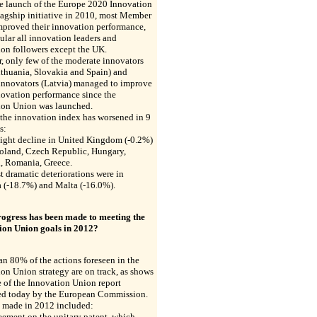
he launch of the Europe 2020 Innovation
lagship initiative in 2010, most Member
mproved their innovation performance,
cular all innovation leaders and
on followers except the UK.
, only few of the moderate innovators
Lithuania, Slovakia and Spain) and
innovators (Latvia) managed to improve
novation performance since the
ion Union was launched.
, the innovation index has worsened in 9
s:
light decline in United Kingdom (-0.2%)
Poland, Czech Republic, Hungary,
l, Romania, Greece.
 dramatic deteriorations were in
 (-18.7%) and Malta (-16.0%).
ogress has been made to meeting the
ion Union goals in 2012?
n 80% of the actions foreseen in the
on Union strategy are on track, as shows
e of the Innovation Union report
ed today by the European Commission.
s made in 2012 included:
eement on the unitary patent, which