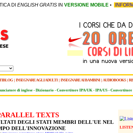
TICA DI
ENGLISH GRATIS
IN
VERSIONE MOBILE
•
INFORM
TIBLOG
|
INSEGNARE AGLI ADULTI
|
INSEGNARE AI BAMBINI
|
AUDIOBOOKS
|
RI
unciatore di inglese -
Dizionario -
Convertitore IPA/UK
-
IPA/US
-
Convertitore 
PARALLEL TEXTS
LTATI DEGLI STATI MEMBRI DELL'UE NEL
LISTE
PO DELL'INNOVAZIONE