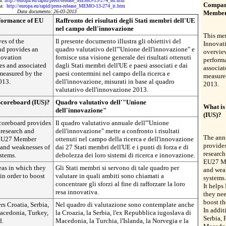
da:
http://europa.eu/rapid/press-release_MEMO-13-274_en.htm
Compari
 da:
http://europa.eu/rapid/press-release_MEMO-13-274_it.htm
Data documento: 26-03-2013
Member
formance of EU
Raffronto dei risultati degli Stati membri dell'UE
nel campo dell'innovazione
This mem
es of the
Il presente documento illustra gli obiettivi del
Innovat
nd provides an
quadro valutativo dell'"Unione dell'innovazione" e
overview
novation
fornisce una visione generale dei risultati ottenuti
perform
s and associated
dagli Stati membri dell'UE e paesi associati e dai
associat
measured by the
paesi contermini nel campo della ricerca e
measure
013.
dell'innovazione, misurati in base al quadro
2013.
valutativo dell'innovazione 2013.
Scoreboard (IUS)?
Quadro valutativo dell'"Unione
What is
dell'innovazione"
(IUS)?
coreboard provides
Il quadro valutativo annuale dell'"Unione
 research and
dell'innovazione" mette a confronto i risultati
The ann
 EU27 Member
ottenuti nel campo della ricerca e dell'innovazione
provides
s and weaknesses of
dai 27 Stati membri dell'UE e i punti di forza e di
research
stems.
debolezza dei loro sistemi di ricerca e innovazione.
EU27 Mem
eas in which they
Gli Stati membri si servono di tale quadro per
and weak
 in order to boost
valutare in quali ambiti sono chiamati a
systems.
concentrare gli sforzi al fine di rafforzare la loro
It helps
resa innovativa.
they nee
boost th
rs Croatia, Serbia,
Nel quadro di valutazione sono contemplate anche
In addit
acedonia, Turkey,
la Croazia, la Serbia, l'ex Repubblica iugoslava di
Serbia,
d.
Macedonia, la Turchia, l'Islanda, la Norvegia e la