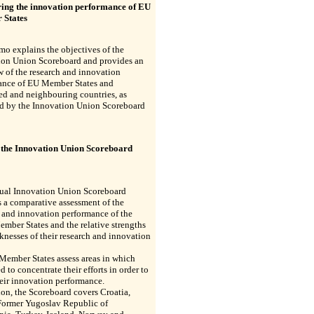
ng the innovation performance of EU
 States
o explains the objectives of the
ion Union Scoreboard and provides an
 of the research and innovation
ance of EU Member States and
ed and neighbouring countries, as
d by the Innovation Union Scoreboard
 the Innovation Union Scoreboard
ual Innovation Union Scoreboard
 a comparative assessment of the
 and innovation performance of the
ber States and the relative strengths
nesses of their research and innovation
 Member States assess areas in which
d to concentrate their efforts in order to
eir innovation performance.
ion, the Scoreboard covers Croatia,
 Former Yugoslav Republic of