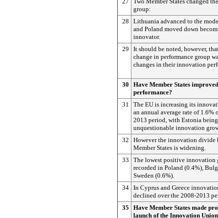
27
Two Member States changed the
group:
28
Lithuania advanced to the mode
and Poland moved down becomi
innovator.
29
It should be noted, however, tha
change in performance group wa
changes in their innovation per
30
Have Member States improved 
performance?
31
The EU is increasing its innova
an annual average rate of 1.6% 
2013 period, with Estonia being
unquestionable innovation grow
32
However the innovation divide 
Member States is widening.
33
The lowest positive innovation 
recorded in Poland (0.4%), Bulg
Sweden (0.6%).
34
In Cyprus and Greece innovatio
declined over the 2008-2013 pe
35
Have Member States made prog
launch of the Innovation Union