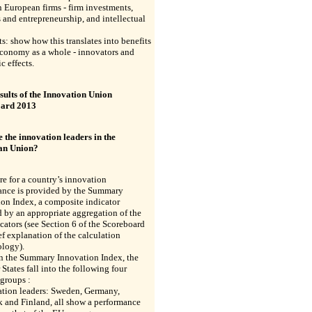
in European firms - firm investments,
 and entrepreneurship, and intellectual
s: show how this translates into benefits
economy as a whole - innovators and
 effects.
sults of the Innovation Union
oard 2013
 the innovation leaders in the
an Union?
e for a country’s innovation
ance is provided by the Summary
on Index, a composite indicator
 by an appropriate aggregation of the
cators (see Section 6 of the Scoreboard
ief explanation of the calculation
logy).
n the Summary Innovation Index, the
tates fall into the following four
groups :
ation leaders: Sweden, Germany,
 and Finland, all show a performance