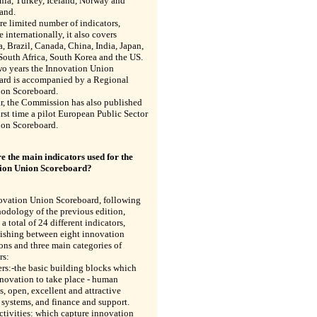
ia, Turkey, Iceland, Norway and
and.
e limited number of indicators,
e internationally, it also covers
a, Brazil, Canada, China, India, Japan,
South Africa, South Korea and the US.
wo years the Innovation Union
ard is accompanied by a Regional
ion Scoreboard.
r, the Commission has also published
first time a pilot European Public Sector
ion Scoreboard.
e the main indicators used for the
ion Union Scoreboard?
ovation Union Scoreboard, following
odology of the previous edition,
 a total of 24 different indicators,
uishing between eight innovation
ns and three main categories of
rs:
rs:-the basic building blocks which
novation to take place - human
s, open, excellent and attractive
 systems, and finance and support.
ctivities: which capture innovation