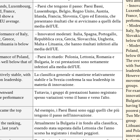
well abo
- Innova
lands, Luxembourg,
- Paesi che tengono il passo: Paesi Bassi,
Luxembou
d, France,
Lussemburgo, Belgio, Regno Unito, Austria,
France, 
l show a
Irlanda, Francia, Slovenia, Cipro ed Estonia, che
performa
 EU average.
presentano risultati che si avvicinano a quelli della
- Moder
media dell'UE.
Italy, S
ormance of Italy,
- Innovatori moderati: Italia, Spagna, Portogallo,
Slovakia
, Greece,
Repubblica ceca, Grecia, Slovacchia, Ungheria,
below th
ithuania is below
Malta e Lituania, che hanno risultati inferiori alla
- Modes
media dell'UE.
Poland, 
below th
rmance of Poland,
- Paesi in ritardo: Polonia, Lettonia, Romania e
The over
 well below that of
Bulgaria, le cui prestazioni sono nettamente
with Sw
inferiori alla media dell'UE.
leadersh
tively stable, with
La classifica generale si mantiene relativamente
However
n leadership.
stabile e la Svezia conferma la sua leadership in
movemen
materia di innovazione.
groups.
For exa
ownward
Tuttavia, i gruppi di prestazioni hanno registrato
innovati
he performance
spesso variazioni verso il basso e verso l'alto.
Bulgaria
having b
ecame the top
Ad esempio, i Paesi Bassi sono oggi quelli che più
poorest 
tengono il passo nell'innovazione.
Two Mem
group:
 the ranking,
Attualmente la Bulgaria è in fondo alla classifica,
Lithuan
last year's
essendo stata superata dalla Lettonia che l'anno
and Pol
scorso ha registrato i risultati peggiori.
innovato