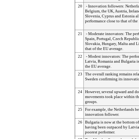
20
- Innovation followers: Nether
Belgium, the UK, Austria, Irelan
Slovenia, Cyprus and Estonia al
performance close to that of the
21
- Moderate innovators: The perf
Spain, Portugal, Czech Republic
Slovakia, Hungary, Malta and L
that of the EU average.
22
- Modest innovators: The perfo
Latvia, Romania and Bulgaria is
the EU average.
23
The overall ranking remains rela
Sweden confirming its innovatio
24
However, several upward and d
movements took place within t
groups.
25
For example, the Netherlands b
innovation follower.
26
Bulgaria is now at the bottom of
having been outpaced by Latvia, 
poorest performer.