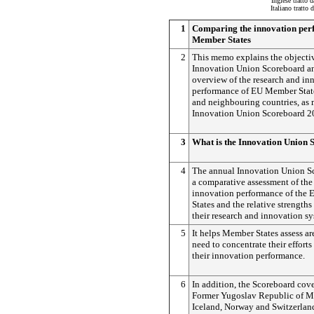
Inglese tratto 
Italiano tratto
1
Comparing the innovation per
Member States
2
This memo explains the objectiv
Innovation Union Scoreboard a
overview of the research and in
performance of EU Member State
and neighbouring countries, as 
Innovation Union Scoreboard 2
3
What is the Innovation Union 
4
The annual Innovation Union S
a comparative assessment of the
innovation performance of the
States and the relative strength
their research and innovation sy
5
It helps Member States assess ar
need to concentrate their efforts
their innovation performance.
6
In addition, the Scoreboard cove
Former Yugoslav Republic of M
Iceland, Norway and Switzerlan