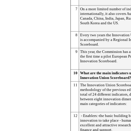
7
On a more limited number of ind
internationally, it also covers Au
Canada, China, India, Japan, Rus
South Korea and the US.
8
Every two years the Innovation
is accompanied by a Regional I
Scoreboard.
9
This year, the Commission has a
the first time a pilot European P
Innovation Scoreboard.
10
What are the main indicators u
Innovation Union Scoreboard
11
The Innovation Union Scoreboar
methodology of the previous edi
total of 24 different indicators,
between eight innovation dimen
main categories of indicators:
12
- Enablers:-the basic building 
innovation to take place - huma
excellent and attractive researc
finance and support.