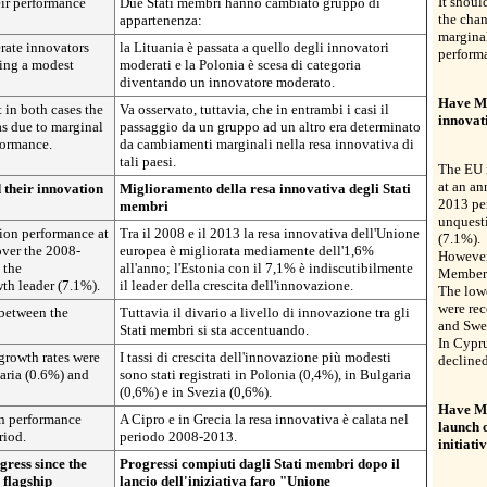
It shoul
ir performance
Due Stati membri hanno cambiato gruppo di
the cha
appartenenza:
marginal
rate innovators
la Lituania è passata a quello degli innovatori
perform
ng a modest
moderati e la Polonia è scesa di categoria
diventando un innovatore moderato.
Have Me
t in both cases the
Va osservato, tuttavia, che in entrambi i casi il
innovat
s due to marginal
passaggio da un gruppo ad un altro era determinato
formance.
da cambiamenti marginali nella resa innovativa di
tali paesi.
The EU i
at an an
their innovation
Miglioramento della resa innovativa degli Stati
2013 per
membri
unquest
tion performance at
Tra il 2008 e il 2013 la resa innovativa dell'Unione
(7.1%).
over the 2008-
europea è migliorata mediamente dell'1,6%
However
 the
all'anno; l'Estonia con il 7,1% è indiscutibilmente
Member 
th leader (7.1%).
il leader della crescita dell'innovazione.
The lowe
were rec
between the
Tuttavia il divario a livello di innovazione tra gli
and Swe
Stati membri si sta accentuando.
In Cypr
growth rates were
I tassi di crescita dell'innovazione più modesti
decline
aria (0.6%) and
sono stati registrati in Polonia (0,4%), in Bulgaria
(0,6%) e in Svezia (0,6%).
Have Me
n performance
A Cipro e in Grecia la resa innovativa è calata nel
launch 
riod.
periodo 2008-2013.
initiati
ress since the
Progressi compiuti dagli Stati membri dopo il
 flagship
lancio dell'iniziativa faro "Unione