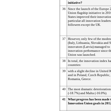
initiative?
36
Since the launch of the Europe
Union flagship initiative in 2
States improved their innovatio
particular all innovation leader
followers except the UK.
37
However, only few of the moder
(Italy, Lithuania, Slovakia and
innovators (Latvia) managed to 
innovation performance since t
Union was launched.
38
In total, the innovation index h
countries:
39
with a slight decline in United
and in Poland, Czech Republic, 
Romania, Greece.
40
The most dramatic deterioration
(-18.7%) and Malta (-16.0%).
41
What progress has been made t
Innovation Union goals in 201