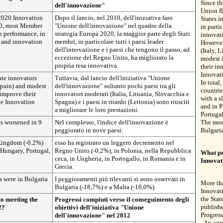
Since t
dell'innovazione"
Union f
 2020 Innovation
Dopo il lancio, nel 2010, dell'iniziativa faro
States i
010, most Member
"Unione dell'innovazione" nel quadro della
in parti
n performance, in
strategia Europa 2020, la maggior parte degli Stati
innovati
s and innovation
membri, in particolare tutti i paesi leader
However
dell'innovazione e i paesi che tengono il passo, ad
(Italy, 
eccezione del Regno Unito, ha migliorato la
modest 
propria resa innovativa.
their in
Innovat
ate innovators
Tuttavia, dal lancio dell'iniziativa "Unione
In total
 Spain) and modest
dell'innovazione" soltanto pochi paesi tra gli
countrie
improve their
innovatori moderati (Italia, Lituania, Slovacchia e
with a s
he Innovation
Spagna) e i paesi in ritardo (Lettonia) sono riusciti
and in 
a migliorare le loro prestazioni.
Portuga
as worsened in 9
Nel complesso, l'indice dell'innovazione è
The most
peggiorato in nove paesi:
Bulgaria
 Kingdom (-0.2%)
esso ha registrato un leggero decremento nel
Hungary, Portugal,
Regno Unito (-0,2%), in Polonia, nella Repubblica
What pr
ceca, in Ungheria, in Portogallo, in Romania e in
Innovat
Grecia.
s were in Bulgaria
I peggioramenti più rilevanti si sono osservati in
More tha
Bulgaria (-18,7%) e a Malta (-16,0%).
Innovati
the Stat
o meeting the
Progressi compiuti verso il conseguimento degli
publish
2?
obiettivi dell'iniziativa "Unione
Progres
dell'innovazione" nel 2012
- An agr