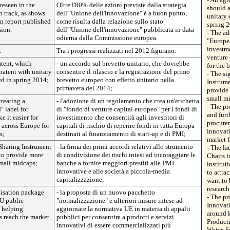
reseen in the
Oltre l'80% delle azioni previste dalla strategia
should a
n track, as shows
dell'"Unione dell'innovazione" è a buon punto,
unitary 
on report published
come risulta dalla relazione sullo stato
spring 
ion.
dell'"Unione dell'innovazione" pubblicata in data
- The ad
odierna dalla Commissione europea.
"Europea
investme
:
Tra i progressi realizzati nel 2012 figurano:
venture 
atent, which
- un accordo sul brevetto unitario, che dovrebbe
for the 
patent with unitary
consentire il rilascio e la registrazione del primo
- The si
red in spring 2014;
brevetto europeo con effetto unitario nella
Instrum
primavera del 2014;
provide
small m
creating a
- l'adozione di un regolamento che crea un'etichetta
- The pr
 label for
di "fondo di venture capital europeo" per i fondi di
and furt
 it easier for
investimento che consentirà agli investitori di
procurem
s across Europe for
capitali di rischio di reperire fondi in tutta Europa
innovati
s;
destinati al finanziamento di start-up e di PMI;
market f
-Sharing Instrument
- la firma dei primi accordi relativi allo strumento
- The la
to provide more
di condivisione dei rischi intesi ad incoraggiare le
Chairs i
mall midcaps;
banche a fornire maggiori prestiti alle PMI
institut
innovative e alle società a piccola-media
to attra
capitalizzazione;
want to 
research
disation package
- la proposta di un nuovo pacchetto
- The pr
EU public
"normalizzazione" e ulteriori misure intese ad
Innovati
f helping
aggiornare la normativa UE in materia di appalti
around k
s reach the market
pubblici per consentire a prodotti e servizi
Producti
innovativi di essere commercializzati più
Water, 