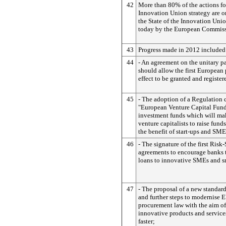
42
More than 80% of the actions fo
Innovation Union strategy are o
the State of the Innovation Uni
today by the European Commiss
43
Progress made in 2012 included
44
- An agreement on the unitary p
should allow the first European 
effect to be granted and registe
45
- The adoption of a Regulation 
"European Venture Capital Fund"
investment funds which will make
venture capitalists to raise fund
the benefit of start-ups and SME
46
- The signature of the first Risk
agreements to encourage banks 
loans to innovative SMEs and s
47
- The proposal of a new standar
and further steps to modernise 
procurement law with the aim o
innovative products and service
faster;