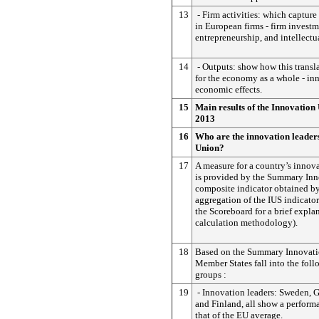
13
- Firm activities: which capture
in European firms - firm investm
entrepreneurship, and intellectua
14
- Outputs: show how this transla
for the economy as a whole - in
economic effects.
15
Main results of the Innovatio
2013
16
Who are the innovation leader
Union?
17
A measure for a country’s innov
is provided by the Summary Inn
composite indicator obtained by
aggregation of the IUS indicator
the Scoreboard for a brief expla
calculation methodology).
18
Based on the Summary Innovati
Member States fall into the fol
groups :
19
- Innovation leaders: Sweden,
and Finland, all show a perform
that of the EU average.