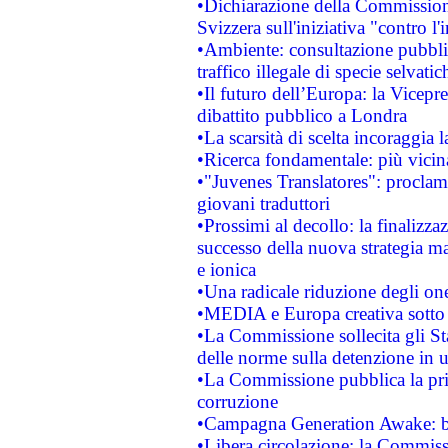
•Dichiarazione della Commission
Svizzera sull'iniziativa "contro 
•Ambiente: consultazione pubblic
traffico illegale di specie selvatic
•Il futuro dell’Europa: la Vicep
dibattito pubblico a Londra
•La scarsità di scelta incoraggia l
•Ricerca fondamentale: più vicin
•"Juvenes Translatores": proclama
giovani traduttori
•Prossimi al decollo: la finalizzaz
successo della nuova strategia ma
e ionica
•Una radicale riduzione degli oner
•MEDIA e Europa creativa sotto i r
•La Commissione sollecita gli Sta
delle norme sulla detenzione in 
•La Commissione pubblica la prim
corruzione
•Campagna Generation Awake: bast
•Libera circolazione: la Commiss