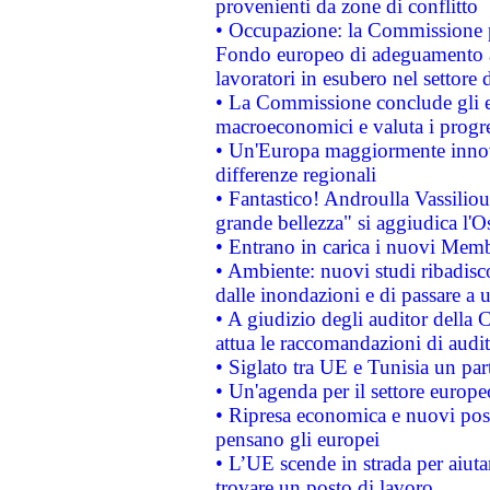
provenienti da zone di conflitto
• Occupazione: la Commissione pr
Fondo europeo di adeguamento al
lavoratori in esubero nel settore d
• La Commissione conclude gli es
macroeconomici e valuta i progre
• Un'Europa maggiormente innova
differenze regionali
• Fantastico! Androulla Vassilio
grande bellezza" si aggiudica l'O
• Entrano in carica i nuovi Memb
• Ambiente: nuovi studi ribadisco
dalle inondazioni e di passare a u
• A giudizio degli auditor della
attua le raccomandazioni di aud
• Siglato tra UE e Tunisia un part
• Un'agenda per il settore europe
• Ripresa economica e nuovi post
pensano gli europei
• L’UE scende in strada per aiutar
trovare un posto di lavoro