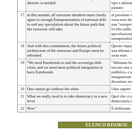
rhetoric is needed:
tipo e adotta
passato:
17
at this summit, all eurozone members must clearly
al prossimo v
agree to enough Europeanisation of national debt
zona euro d
to end any speculation about the future path that
una "europei
the eurozone will take.
livello suffic
speculazione 
intraprenderà
18
And with this commitment, the future political
Questo impeg
architecture of the eurozone and Europe must be
una riforma d
reformed.
zona euro.
19
"We need Eurobonds to end the sovereign debt
"Abbiamo bis
crisis, and we need more political integration to
trovare una v
have Eurobonds.
pubblico, e 
integrazione
diventino rea
20
One cannot go without the other.
I due aspetti
21
What we really need is to take democracy to a new
Quel che ci s
level.
democrazia i
22
Now."
E dobbiamo f
ELENCO RISORSE -