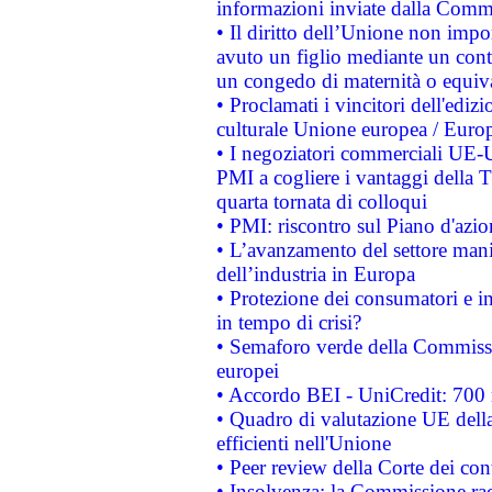
informazioni inviate dalla Commi
• Il diritto dell’Unione non imp
avuto un figlio mediante un contr
un congedo di maternità o equiv
• Proclamati i vincitori dell'edi
culturale Unione europea / Euro
• I negoziatori commerciali UE-U
PMI a cogliere i vantaggi della 
quarta tornata di colloqui
• PMI: riscontro sul Piano d'azi
• L’avanzamento del settore manifa
dell’industria in Europa
• Protezione dei consumatori e in
in tempo di crisi?
• Semaforo verde della Commission
europei
• Accordo BEI - UniCredit: 700 m
• Quadro di valutazione UE della 
efficienti nell'Unione
• Peer review della Corte dei cont
• Insolvenza: la Commissione ra