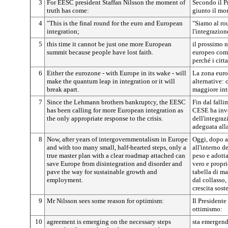
3
For EESC president Staffan Nilsson the moment of
Secondo il P
truth has come:
giunto il mo
4
"This is the final round for the euro and European
"Siamo al rou
integration;
l'integrazio
5
this time it cannot be just one more European
il prossimo 
summit because people have lost faith.
europeo come
perché i citt
6
Either the eurozone - with Europe in its wake - will
La zona euro 
make the quantum leap in integration or it will
alternative:
break apart.
maggiore inte
7
Since the Lehmann brothers bankruptcy, the EESC
Fin dal fall
has been calling for more European integration as
CESE ha inv
the only appropriate response to the crisis.
dell'integraz
adeguata alla
8
Now, after years of intergovernmentalism in Europe
Oggi, dopo a
and with too many small, half-hearted steps, only a
all'interno d
true master plan with a clear roadmap attached can
peso e adott
save Europe from disintegration and disorder and
vero e propr
pave the way for sustainable growth and
tabella di ma
employment.
dal collasso, 
crescita sost
9
Mr Nilsson sees some reason for optimism:
Il Presidente
ottimismo:
10
agreement is emerging on the necessary steps
sta emergend