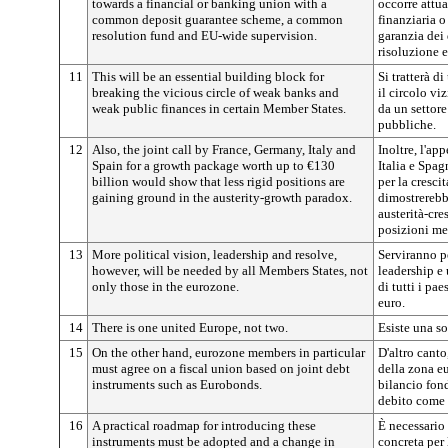
towards a financial or banking union with a
occorre attu
common deposit guarantee scheme, a common
finanziaria 
resolution fund and EU-wide supervision.
garanzia dei
risoluzione e
11
This will be an essential building block for
Si tratterà d
breaking the vicious circle of weak banks and
il circolo vi
weak public finances in certain Member States.
da un settor
pubbliche.
12
Also, the joint call by France, Germany, Italy and
Inoltre, l'ap
Spain for a growth package worth up to €130
Italia e Spag
billion would show that less rigid positions are
per la cresci
gaining ground in the austerity-growth paradox.
dimostrerebb
austerità-cr
posizioni me
13
More political vision, leadership and resolve,
Serviranno p
however, will be needed by all Members States, not
leadership e 
only those in the eurozone.
di tutti i pa
euro.
14
There is one united Europe, not two.
Esiste una s
15
On the other hand, eurozone members in particular
D'altro canto
must agree on a fiscal union based on joint debt
della zona e
instruments such as Eurobonds.
bilancio fon
debito come 
16
A practical roadmap for introducing these
È necessario 
instruments must be adopted and a change in
concreta per 