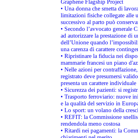
Graphene Flagship Project
• Una donna che smetta di lavora
limitazioni fisiche collegate alle 
successivo al parto può conservar
• Secondo l’avvocato generale C
ad autorizzare la prestazione di 
dell’Unione quando l’impossibilit
una carenza di carattere contingen
• Ripristinare la fiducia nei disp
mammarie francesi un piano d'azi
• Nelle azioni per contraffazion
registrato deve presumersi valido 
presenta un carattere individuale
• Sicurezza dei pazienti: si regis
• Trasporto ferroviario: nuove iniz
e la qualità del servizio in Europ
• Lo sport: un volano della cresc
• REFIT: la Commissione snellisc
rendendola meno costosa
• Ritardi nei pagamenti: la Commi
chiarimenti nel merito