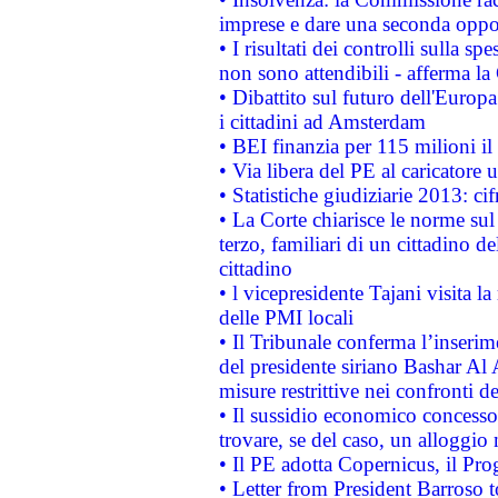
imprese e dare una seconda oppor
• I risultati dei controlli sulla s
non sono attendibili - afferma la
• Dibattito sul futuro dell'Europ
i cittadini ad Amsterdam
• BEI finanzia per 115 milioni i
• Via libera del PE al caricatore u
• Statistiche giudiziarie 2013: ci
• La Corte chiarisce le norme sul 
terzo, familiari di un cittadino 
cittadino
• l vicepresidente Tajani visita l
delle PMI locali
• Il Tribunale conferma l’inserim
del presidente siriano Bashar Al 
misure restrittive nei confronti de
• Il sussidio economico concesso 
trovare, se del caso, un alloggio
• Il PE adotta Copernicus, il Pr
• Letter from President Barroso