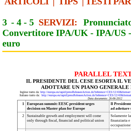
ARTICOLI
|
TIPS
|
TESTI PA
3
-
4
-
5
SERVIZI:
Pronunciato
Convertitore IPA/UK
-
IPA/US
euro
PARALLEL TEX
IL PRESIDENTE DEL CESE ESORTA IL 
ADOTTARE UN PIANO GENERALE 
Inglese tratto da:
http://europa.eu/rapid/pressReleasesAction.do?reference=CES/12/43&f
Italiano tratto da:
http://europa.eu/rapid/pressReleasesAction.do?reference=CES/12/43&
Data documento: 26-06-2012
1
European summit: EESC president urges
Il President
decision on Master plan for Europe
ad adottare 
2
Sustainable growth and employment will come
Solamente la 
only through fiscal, financial and political union
finanziaria e
occupazione