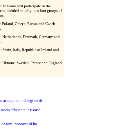
of 16 teams will participate in the
nt, divided equally into four groups of
ms.
: Poland, Greece, Russia and Czech
c;
: Netherlands, Denmark, Germany and
;
 Spain, Italy, Republic of Ireland and
: Ukraine, Sweden, France and England.
no accoppiato nel regime di
modo efficiente le risorse
a da fonti rinnovabili ha