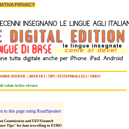
ATIVA PRIVACY
SORSE SFIZIOSE
|
ARTICOLI
|
TIPS
|
TESTI PARALLELI
|
VIDEO
di valute in lire ed euro
an Commission and UEFA launch
er Tips" for fans travelling to EURO