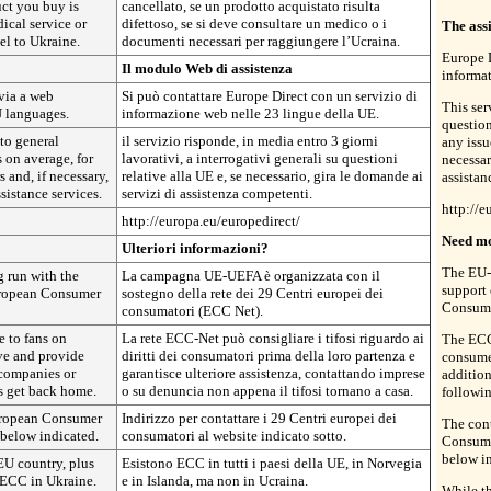
uct you buy is
cancellato, se un prodotto acquistato risulta
dical service or
difettoso, se si deve consultare un medico o i
The ass
el to Ukraine.
documenti necessari per raggiungere l’Ucraina.
Europe D
Il modulo Web di assistenza
informat
via a web
Si può contattare Europe Direct con un servizio di
This ser
U languages.
informazione web nelle 23 lingue della UE.
question
to general
il servizio risponde, in media entro 3 giorni
any issu
 on average, for
lavorativi, a interrogativi generali su questioni
necessar
s and, if necessary,
relative alla UE e, se necessario, gira le domande ai
assistan
sistance services.
servizi di assistenza competenti.
http://e
http://europa.eu/europedirect/
Need mo
Ulteriori informazioni?
The EU-
 run with the
La campagna UE-UEFA è organizzata con il
support 
uropean Consumer
sostegno della rete dei 29 Centri europei dei
Consume
consumatori (ECC Net).
 to fans on
La rete ECC-Net può consigliare i tifosi riguardo ai
The ECC
ve and provide
diritti dei consumatori prima della loro partenza e
consumer
 companies or
garantisce ulteriore assistenza, contattando imprese
addition
s get back home.
o su denuncia non appena il tifosi tornano a casa.
followin
European Consumer
Indirizzo per contattare i 29 Centri europei dei
The cont
 below indicated.
consumatori al website indicato sotto.
Consume
below in
EU country, plus
Esistono ECC in tutti i paesi della UE, in Norvegia
 ECC in Ukraine.
e in Islanda, ma non in Ucraina.
While th