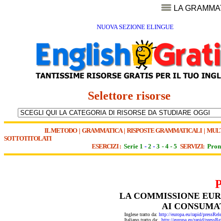
LA GRAMMA
NUOVA SEZIONE ELINGUE
Selettore risorse
IL METODO
|
GRAMMATICA
|
RISPOSTE GRAMMATICALI
|
MUL
SOTTOTITOLATI
ESERCIZI :
Serie 1
-
2
-
3
-
4
-
5
SERVIZI:
Pron
LA COMMISSIONE EUR
AI CONSUMAT
Inglese tratto da:
http://europa.eu/rapid/pres
Italiano tratto da:
http://europa.eu/rapid/pre