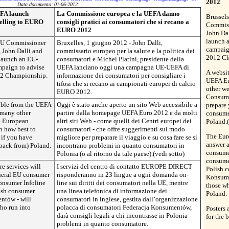
2012
Data documento: 01-06-2012
FA launch
La Commissione europea e la UEFA danno
Brussels
velling to EURO
consigli pratici ai consumatori che si recano a
Commiss
EURO 2012
John Dal
launch 
 EU Commissioner
Bruxelles, 1 giugno 2012 - John Dalli,
campaign
 John Dalli and
commissario europeo per la salute e la politica dei
2012 Ch
 launch an EU-
consumatori e Michel Platini, presidente della
paign to advise
UEFA lanciano oggi una campagna UE-UEFA di
A websit
012 Championship.
informazione dei consumatori per consigliare i
UEFA Eu
tifosi che si recano ai campionati europei di calcio
other we
EURO 2012.
Consumer
ible from the UEFA
Oggi è stato anche aperto un sito Web accessibile a
prepare 
many other
partire dalla homepage UEFA Euro 2012 e da molti
consume
he European
altri siti Web - come quelli dei Centri europei dei
Poland.
n how best to
consumatori - che offre suggerimenti sul modo
The Euro
 if you have
migliore per preparare il viaggio e su cosa fare se si
answer 
back from) Poland.
incontrano problemi in quanto consumatori in
consumer
Polonia (o al ritorno da tale paese).(vedi sotto)
consumer
e services will
I servizi del centro di contatto EUROPE DIRECT
Polish 
neral EU consumer
risponderanno in 23 lingue a ogni domanda on-
Konsume
consumer Infoline
line sui diritti dei consumatori nella UE, mentre
those w
lish consumer
una linea telefonica di informazione dei
Poland.
ntów - will
consumatori in inglese, gestita dall’organizzazione
who run into
polacca di consumatori Federacja Konsumentów,
Posters 
darà consigli legali a chi incontrasse in Polonia
for the 
problemi in quanto consumatore.