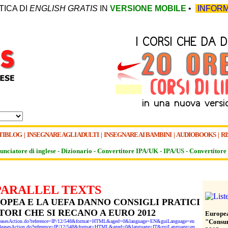
TICA DI
ENGLISH GRATIS
IN
VERSIONE MOBILE
•
INFORM
TIBLOG
|
INSEGNARE AGLI ADULTI
|
INSEGNARE AI BAMBINI
|
AUDIOBOOKS
|
RI
unciatore di inglese -
Dizionario -
Convertitore IPA/UK
-
IPA/US
-
Convertitore 
PARALLEL TEXTS
OPEA E LA UEFA DANNO CONSIGLI PRATICI
ORI CHE SI RECANO A EURO 2012
Europe
"Consum
sReleasesAction.do?reference=IP/12/548&format=HTML&aged=0&language=EN&guiLanguage=en
ssReleasesAction.do?reference=IP/12/548&format=HTML&aged=0&language=IT&guiLanguage=en