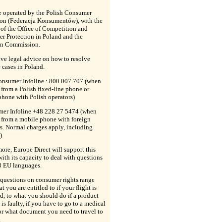
be operated by the Polish Consumer
ion (Federacja Konsumentów), with the
of the Office of Competition and
r Protection in Poland and the
n Commission.
give legal advice on how to resolve
 cases in Poland.
Consumer Infoline : 800 007 707 (when
 from a Polish fixed-line phone or
hone with Polish operators)
mer Infoline +48 228 27 5474 (when
 from a mobile phone with foreign
s. Normal charges apply, including
)
ore, Europe Direct will support this
with its capacity to deal with questions
3 EU languages.
questions on consumer rights range
t you are entitled to if your flight is
d, to what you should do if a product
is faulty, if you have to go to a medical
or what document you need to travel to
.