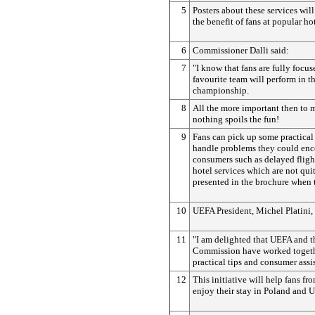
5
Posters about these services will
the benefit of fans at popular hot
6
Commissioner Dalli said:
7
"I know that fans are fully focu
favourite team will perform in
championship.
8
All the more important then to 
nothing spoils the fun!
9
Fans can pick up some practical
handle problems they could enc
consumers such as delayed flight
hotel services which are not qui
presented in the brochure when
10
UEFA President, Michel Platini, 
11
"I am delighted that UEFA and 
Commission have worked togethe
practical tips and consumer assi
12
This initiative will help fans fro
enjoy their stay in Poland and U