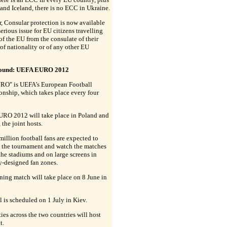
nd Iceland, there is no ECC in Ukraine.
 Consular protection is now available
serious issue for EU citizens travelling
of the EU from the consulate of their
of nationality or of any other EU
ound: UEFA EURO 2012
RO" is UEFA’s European Football
nship, which takes place every four
RO 2012 will take place in Poland and
 the joint hosts.
million football fans are expected to
o the tournament and watch the matches
the stadiums and on large screens in
y-designed fan zones.
ing match will take place on 8 June in
l is scheduled on 1 July in Kiev.
ties across the two countries will host
t.