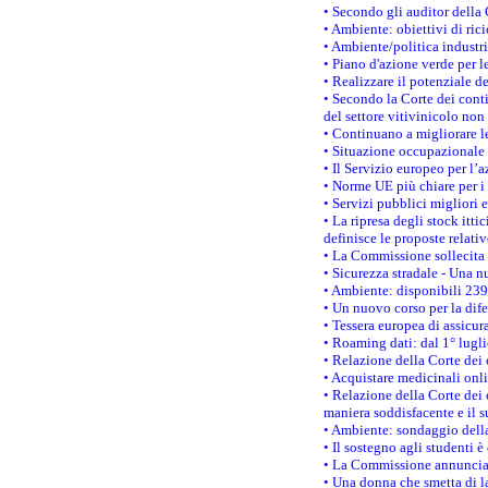
• Secondo gli auditor della
• Ambiente: obiettivi di ric
• Ambiente/politica industria
• Piano d'azione verde per l
• Realizzare il potenziale d
• Secondo la Corte dei conti
del settore vitivinicolo no
• Continuano a migliorare l
• Situazione occupazionale 
• Il Servizio europeo per l’
• Norme UE più chiare per 
• Servizi pubblici migliori 
• La ripresa degli stock it
definisce le proposte relativ
• La Commissione sollecita 
• Sicurezza stradale - Una 
• Ambiente: disponibili 239
• Un nuovo corso per la dif
• Tessera europea di assicur
• Roaming dati: dal 1° lugli
• Relazione della Corte dei 
• Acquistare medicinali onl
• Relazione della Corte dei 
maniera soddisfacente e il s
• Ambiente: sondaggio della
• Il sostegno agli studenti 
• La Commissione annuncia u
• Una donna che smetta di la