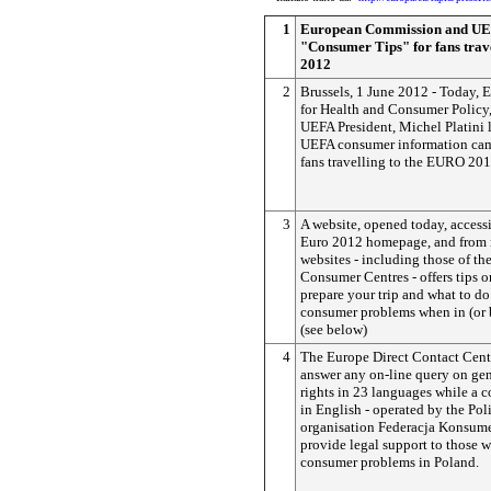
1
European Commission and UE
"Consumer Tips" for fans tra
2012
2
Brussels, 1 June 2012 - Today,
for Health and Consumer Policy,
UEFA President, Michel Platini
UEFA consumer information cam
fans travelling to the EURO 2
3
A website, opened today, access
Euro 2012 homepage, and from 
websites - including those of t
Consumer Centres - offers tips o
prepare your trip and what to do
consumer problems when in (or 
(see below)
4
The Europe Direct Contact Centr
answer any on-line query on ge
rights in 23 languages while a 
in English - operated by the Po
organisation Federacja Konsume
provide legal support to those 
consumer problems in Poland.