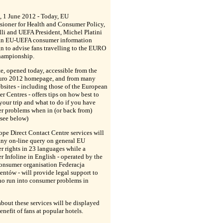
, 1 June 2012 - Today, EU
ioner for Health and Consumer Policy,
li and UEFA President, Michel Platini
an EU-UEFA consumer information
 to advise fans travelling to the EURO
ampionship.
e, opened today, accessible from the
ro 2012 homepage, and from many
bsites - including those of the European
 Centres - offers tips on how best to
your trip and what to do if you have
r problems when in (or back from)
(see below)
pe Direct Contact Centre services will
any on-line query on general EU
 rights in 23 languages while a
 Infoline in English - operated by the
consumer organisation Federacja
ntów - will provide legal support to
ho run into consumer problems in
about these services will be displayed
benefit of fans at popular hotels.