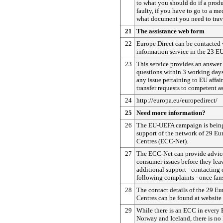
to what you should do if a prod
faulty, if you have to go to a me
what document you need to trav
21
The assistance web form
22
Europe Direct can be contacted 
information service in the 23 E
23
This service provides an answer 
questions within 3 working days
any issue pertaining to EU affair
transfer requests to competent as
24
http://europa.eu/europedirect/
25
Need more information?
26
The EU-UEFA campaign is being
support of the network of 29 E
Centres (ECC-Net).
27
The ECC-Net can provide advice
consumer issues before they lea
additional support - contacting
following complaints - once fan
28
The contact details of the 29 
Centres can be found at website
29
While there is an ECC in every 
Norway and Iceland, there is no