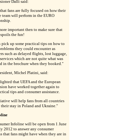
ioner Dalli said:
that fans are fully focused on how their
e team will perform in the EURO
nship.
more important then to make sure that
spoils the fun!
 pick up some practical tips on how to
problems they could encounter as
s such as delayed flights, lost luggage,
 services which are not quite what was
ed in the brochure when they booked."
sident, Michel Platini, said:
elighted that UEFA and the European
ion have worked together again to
actical tips and consumer assistance.
tiative will help fans from all countries
 their stay in Poland and Ukraine."
oline
umer Infoline will be open from 1 June
uly 2012 to answer any consumer
s that fans might have when they are in