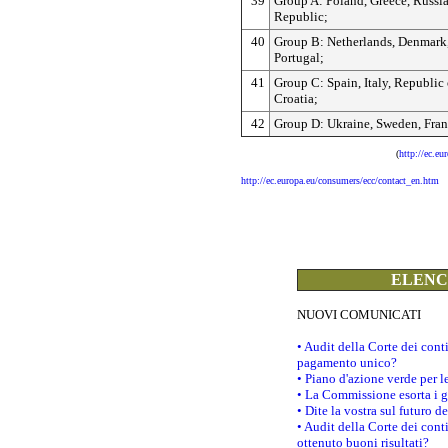
39
Group A: Poland, Greece, Russi
Republic;
40
Group B: Netherlands, Denmark
Portugal;
41
Group C: Spain, Italy, Republic 
Croatia;
42
Group D: Ukraine, Sweden, Fran
(
http://ec.e
http://ec.europa.eu/consumers/ecc/contact_en.htm
ELENCO
NUOVI COMUNICATI
• Audit della Corte dei con
pagamento unico?
• Piano d'azione verde per 
• La Commissione esorta i go
• Dite la vostra sul futuro 
• Audit della Corte dei cont
ottenuto buoni risultati?