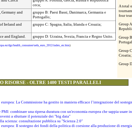
a and Czech
gruppo A: Polonia, Grecia, Russia e Repubblica
ceca;
A total 
tourname
, Germany and
gruppo B: Paesi Bassi, Danimarca, Germania e
four tea
Portogallo;
Group A
of Ireland and
gruppo C: Spagna, Italia, Irlanda e Croazia;
Republi
ce and England.
gruppo D: Ucraina, Svezia, Francia e Regno Unito.
Group B
Portugal
uropa.eu/dgs/health_consumer/uefa_euro_2012/index_en.htm
)
Group C:
Croatia;
Group D
 RISORSE - OLTRE 1400 TESTI PARALLELI
ti europea: La Commissione ha gestito in maniera efficace l’integrazione del sosteg
le PMI: combinare una ripresa duratura con un'economia europea che sappia usare in 
verni a sfruttare il potenziale dei "big data"
della scienza: consultazione pubblica su "Scienza 2.0"
i europea: Il sostegno dei fondi della politica di coesione alla produzione di energi