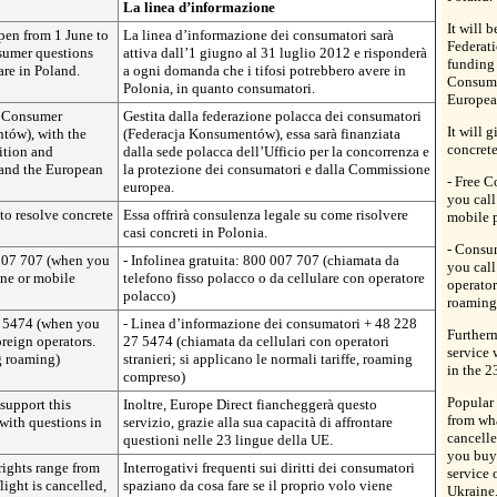
La linea d’informazione
It will 
pen from 1 June to
La linea d’informazione dei consumatori sarà
Federat
sumer questions
attiva dall’1 giugno al 31 luglio 2012 e risponderà
funding 
are in Poland.
a ogni domanda che i tifosi potrebbero avere in
Consume
Polonia, in quanto consumatori.
Europea
sh Consumer
Gestita dalla federazione polacca dei consumatori
It will 
tów), with the
(Federacja Konsumentów), essa sarà finanziata
concrete
ition and
dalla sede polacca dell’Ufficio per la concorrenza e
 and the European
la protezione dei consumatori e dalla Commissione
- Free 
europea.
you call
 to resolve concrete
Essa offrirà consulenza legale su come risolvere
mobile p
casi concreti in Polonia.
- Consu
 007 707 (when you
- Infolinea gratuita: 800 007 707 (chiamata da
you call
one or mobile
telefono fisso polacco o da cellulare con operatore
operator
polacco)
roaming
7 5474 (when you
- Linea d’informazione dei consumatori + 48 228
Furtherm
reign operators.
27 5474 (chiamata da cellulari con operatori
service 
g roaming)
stranieri; si applicano le normali tariffe, roaming
in the 2
compreso)
Popular 
support this
Inoltre, Europe Direct fiancheggerà questo
from wha
 with questions in
servizio, grazie alla sua capacità di affrontare
cancelle
questioni nelle 23 lingue della UE.
you buy 
rights range from
Interrogativi frequenti sui diritti dei consumatori
service 
light is cancelled,
spaziano da cosa fare se il proprio volo viene
Ukraine