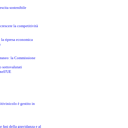
escita sostenibile
crescere la competitività
e la ripresa economica
a
erraneo: la Commissione
o sottovalutati
 nell'UE
itivinicolo è gestito in
e fasi della gravidanza e al