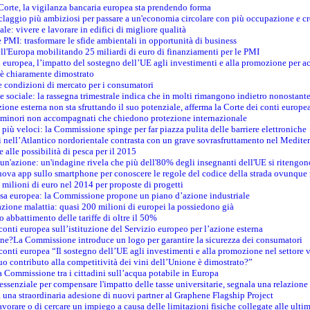
 Corte, la vigilanza bancaria europea sta prendendo forma
iclaggio più ambiziosi per passare a un'economia circolare con più occupazione e cr
le: vivere e lavorare in edifici di migliore qualità
e PMI: trasformare le sfide ambientali in opportunità di business
ell'Europa mobilitando 25 miliardi di euro di finanziamenti per le PMI
 europea, l’impatto del sostegno dell’UE agli investimenti e alla promozione per ac
n è chiaramente dimostrato
e condizioni di mercato per i consumatori
e sociale: la rassegna trimestrale indica che in molti rimangono indietro nonostant
azione esterna non sta sfruttando il suo potenziale, afferma la Corte dei conti europe
i minori non accompagnati che chiedono protezione internazionale
e più veloci: la Commissione spinge per far piazza pulita delle barriere elettroniche
tici nell’Atlantico nordorientale contrasta con un grave sovrasfruttamento nel Medit
e alle possibilità di pesca per il 2015
un'azione: un'indagine rivela che più dell'80% degli insegnanti dell'UE si ritengon
nuova app sullo smartphone per conoscere le regole del codice della strada ovunque
 milioni di euro nel 2014 per proposte di progetti
esa europea: la Commissione propone un piano d’azione industriale
azione malattia: quasi 200 milioni di europei la possiedono già
o abbattimento delle tariffe di oltre il 50%
conti europea sull’istituzione del Servizio europeo per l’azione esterna
ine?La Commissione introduce un logo per garantire la sicurezza dei consumatori
conti europea “Il sostegno dell’UE agli investimenti e alla promozione nel settore v
uo contributo alla competitività dei vini dell’Unione è dimostrato?”
 Commissione tra i cittadini sull’acqua potabile in Europa
è essenziale per compensare l'impatto delle tasse universitarie, segnala una relazione
na straordinaria adesione di nuovi partner al Graphene Flagship Project
vorare o di cercare un impiego a causa delle limitazioni fisiche collegate alle ultim