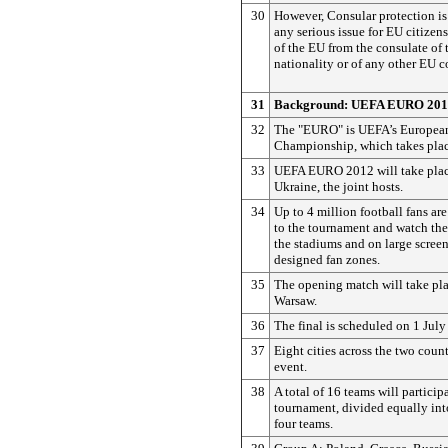
30
However, Consular protection is
any serious issue for EU citizens
of the EU from the consulate of 
nationality or of any other EU c
31
Background:
UEFA EURO 201
32
The "EURO" is UEFA’s European
Championship, which takes place
33
UEFA EURO 2012 will take plac
Ukraine, the joint hosts.
34
Up to 4 million football fans are
to the tournament and watch the
the stadiums and on large screen
designed fan zones.
35
The opening match will take pla
Warsaw.
36
The final is scheduled on 1 July
37
Eight cities across the two count
event.
38
A total of 16 teams will participa
tournament, divided equally int
four teams.