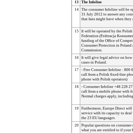
13
The Infoline
14
The consumer Infoline will be o
31 July 2012 to answer any con
that fans might have when they 
15
It will be operated by the Poli
Federation (Federacja Konsumen
funding of the Office of Compet
Consumer Protection in Poland
Commission.
16
It will give legal advice on how
cases in Poland.
17
- Free Consumer Infoline : 800
call from a Polish fixed-line ph
phone with Polish operators)
18
- Consumer Infoline +48 228 2
call from a mobile phone with fo
Normal charges apply, includin
19
Furthermore, Europe Direct will 
service with its capacity to deal
the 23 EU languages.
20
Popular questions on consumer 
what you are entitled to if your f