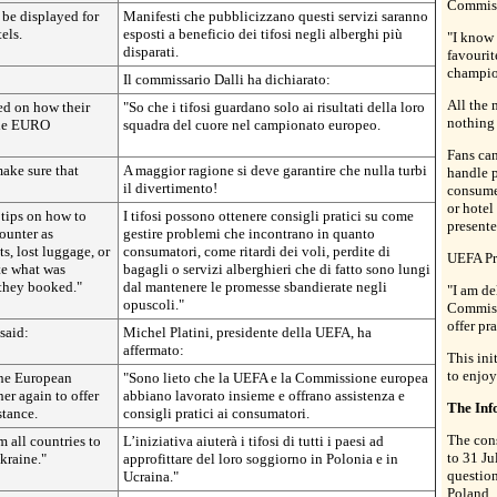
Commiss
 be displayed for
Manifesti che pubblicizzano questi servizi saranno
els.
esposti a beneficio dei tifosi negli alberghi più
"I know 
disparati.
favourit
champio
Il commissario Dalli ha dichiarato:
All the 
sed on how their
"So che i tifosi guardano solo ai risultati della loro
nothing 
 the EURO
squadra del cuore nel campionato europeo.
Fans can
make sure that
A maggior ragione si deve garantire che nulla turbi
handle 
il divertimento!
consumer
or hotel
 tips on how to
I tifosi possono ottenere consigli pratici su come
present
ounter as
gestire problemi che incontrano in quanto
s, lost luggage, or
consumatori, come ritardi dei voli, perdite di
UEFA Pre
te what was
bagagli o servizi alberghieri che di fatto sono lungi
 they booked."
dal mantenere le promesse sbandierate negli
"I am d
opuscoli."
Commiss
offer pr
said:
Michel Platini, presidente della UEFA, ha
affermato:
This ini
to enjoy
the European
"Sono lieto che la UEFA e la Commissione europea
r again to offer
abbiano lavorato insieme e offrano assistenza e
The Inf
stance.
consigli pratici ai consumatori.
The cons
m all countries to
L’iniziativa aiuterà i tifosi di tutti i paesi ad
to 31 J
kraine."
approfittare del loro soggiorno in Polonia e in
question
Ucraina."
Poland.