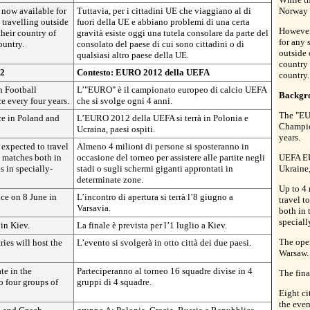
 now available for
Tuttavia, per i cittadini UE che viaggiano al di
Norway a
 travelling outside
fuori della UE e abbiano problemi di una certa
However,
their country of
gravità esiste oggi una tutela consolare da parte del
for any 
ountry.
consolato del paese di cui sono cittadini o di
outside 
qualsiasi altro paese della UE.
country 
2
Contesto:
EURO 2012 della UEFA
country.
 Football
L’"EURO" è il campionato europeo di calcio UEFA
Backgr
 every four years.
che si svolge ogni 4 anni.
The "EU
e in Poland and
L’EURO 2012 della UEFA si terrà in Polonia e
Champio
Ucraina, paesi ospiti.
years.
 expected to travel
Almeno 4 milioni di persone si sposteranno in
 matches both in
occasione del torneo per assistere alle partite negli
UEFA EU
s in specially-
stadi o sugli schermi giganti approntati in
Ukraine,
determinate zone.
Up to 4 
ce on 8 June in
L’incontro di apertura si terrà l’8 giugno a
travel t
Varsavia.
both in 
speciall
 in Kiev.
La finale è prevista per l’1 luglio a Kiev.
The open
ries will host the
L’evento si svolgerà in otto città dei due paesi.
Warsaw.
te in the
Parteciperanno al torneo 16 squadre divise in 4
The fina
o four groups of
gruppi di 4 squadre.
Eight ci
the even