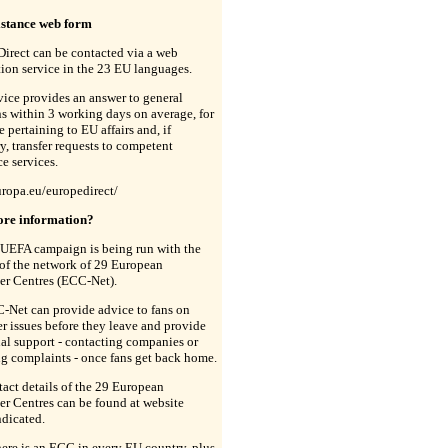
istance web form
irect can be contacted via a web
ion service in the 23 EU languages.
vice provides an answer to general
s within 3 working days on average, for
e pertaining to EU affairs and, if
y, transfer requests to competent
ce services.
uropa.eu/europedirect/
re information?
UEFA campaign is being run with the
of the network of 29 European
r Centres (ECC-Net).
-Net can provide advice to fans on
 issues before they leave and provide
al support - contacting companies or
g complaints - once fans get back home.
act details of the 29 European
r Centres can be found at website
dicated.
ere is an ECC in every EU country, plus