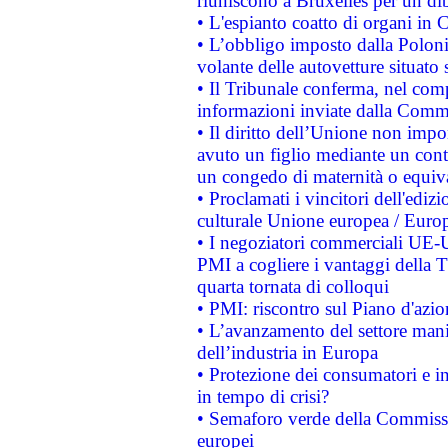
riuniscono a Bruxelles per un di
• L'espianto coatto di organi in 
• L’obbligo imposto dalla Polonia 
volante delle autovetture situato s
• Il Tribunale conferma, nel compl
informazioni inviate dalla Commi
• Il diritto dell’Unione non imp
avuto un figlio mediante un contr
un congedo di maternità o equiv
• Proclamati i vincitori dell'edi
culturale Unione europea / Euro
• I negoziatori commerciali UE-U
PMI a cogliere i vantaggi della 
quarta tornata di colloqui
• PMI: riscontro sul Piano d'azi
• L’avanzamento del settore manifa
dell’industria in Europa
• Protezione dei consumatori e in
in tempo di crisi?
• Semaforo verde della Commission
europei