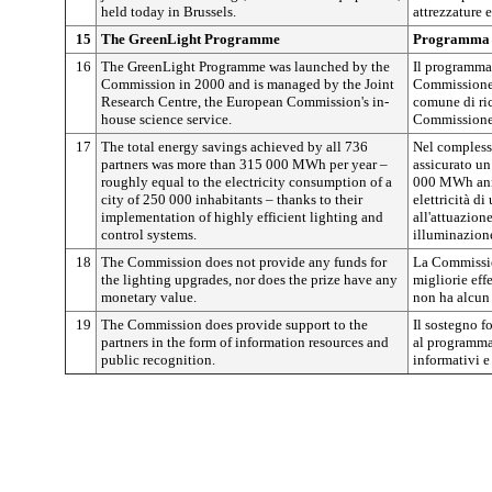
held today in Brussels.
attrezzature e
15
The GreenLight Programme
Programma 
16
The GreenLight Programme was launched by the
Il programma 
Commission in 2000 and is managed by the Joint
Commissione 
Research Centre, the European Commission's in-
comune di ric
house science service.
Commissione
17
The total energy savings achieved by all 736
Nel compless
partners was more than 315 000 MWh per year –
assicurato un
roughly equal to the electricity consumption of a
000 MWh annu
city of 250 000 inhabitants – thanks to their
elettricità di
implementation of highly efficient lighting and
all'attuazione
control systems.
illuminazione
18
The Commission does not provide any funds for
La Commissio
the lighting upgrades, nor does the prize have any
migliorie eff
monetary value.
non ha alcun 
19
The Commission does provide support to the
Il sostegno f
partners in the form of information resources and
al programma
public recognition.
informativi e