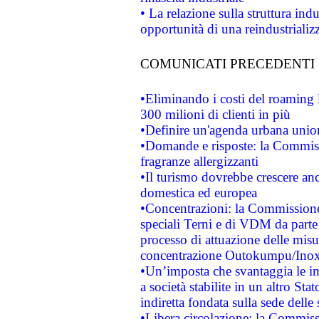
• La relazione sulla struttura ind
opportunità di una reindustriali
COMUNICATI PRECEDENTI
•Eliminando i costi del roaming 
300 milioni di clienti in più
•Definire un'agenda urbana union
•Domande e risposte: la Commiss
fragranze allergizzanti
•Il turismo dovrebbe crescere an
domestica ed europea
•Concentrazioni: la Commissione 
speciali Terni e di VDM da part
processo di attuazione delle misur
concentrazione Outokumpu/In
•Un’imposta che svantaggia le im
a società stabilite in un altro S
indiretta fondata sulla sede delle 
•Libera circolazione: la Commiss