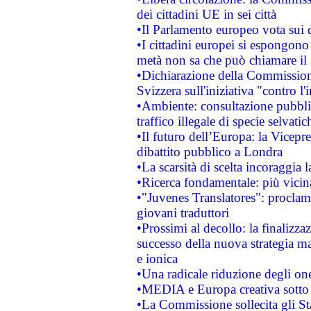
dei cittadini UE in sei città
•Il Parlamento europeo vota sui di
•I cittadini europei si espongono
metà non sa che può chiamare i
•Dichiarazione della Commission
Svizzera sull'iniziativa "contro 
•Ambiente: consultazione pubblic
traffico illegale di specie selvatic
•Il futuro dell’Europa: la Vicep
dibattito pubblico a Londra
•La scarsità di scelta incoraggia l
•Ricerca fondamentale: più vicin
•"Juvenes Translatores": proclama
giovani traduttori
•Prossimi al decollo: la finalizzaz
successo della nuova strategia ma
e ionica
•Una radicale riduzione degli oner
•MEDIA e Europa creativa sotto i r
•La Commissione sollecita gli Sta