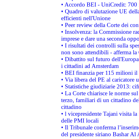
• Accordo BEI - UniCredit: 700 m
• Quadro di valutazione UE della 
efficienti nell'Unione
• Peer review della Corte dei cont
• Insolvenza: la Commissione ra
imprese e dare una seconda oppor
• I risultati dei controlli sulla s
non sono attendibili - afferma la
• Dibattito sul futuro dell'Europ
i cittadini ad Amsterdam
• BEI finanzia per 115 milioni i
• Via libera del PE al caricatore u
• Statistiche giudiziarie 2013: ci
• La Corte chiarisce le norme sul 
terzo, familiari di un cittadino 
cittadino
• l vicepresidente Tajani visita l
delle PMI locali
• Il Tribunale conferma l’inserim
del presidente siriano Bashar Al 