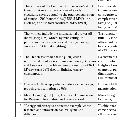
3
The winners of the European Commission's 2013
I vincitori d
GreenLight Awards have achieved yearly
Commissione 
electricity savings equal to the total consumption
conseguito s
of around 1200 households (3 568,5 MWh - on
complessivam
average, a household consumes 3MWh/year).
famiglie (3 
famiglia: 3 
4
The winners include the international brewer AB
Tra i vincitor
Inbev (Belgium), which, by renovating its
birra AB Inbe
production facilities, achieved average energy
all'ammoderna
savings of 73% in its lighting.
ha conseguit
al 73% dei s
5
The French fast food chain Quick, which
La catena di 
refurbished 52 of its restaurants in France, Belgium
ristrutturato 
and Luxembourg, achieved energy savings of 991
Belgio e Lus
MWh/year, a 69% drop in lighting energy
energetici p
consumption.
diminuzione 
l'illuminazio
6
Brussels Airlines upgraded a maintenance hangar,
Brussels Airl
reducing consumption by 68%.
manutenzione
7
Máire Geoghegan-Quinn, European Commissioner
Máire Geoghe
for Research, Innovation and Science, said:
la ricerca, l’
8
“Energy efficiency is a concrete example where
"L’efficienza
research and innovation can really make a
come ricerca
difference.
effettivo ca