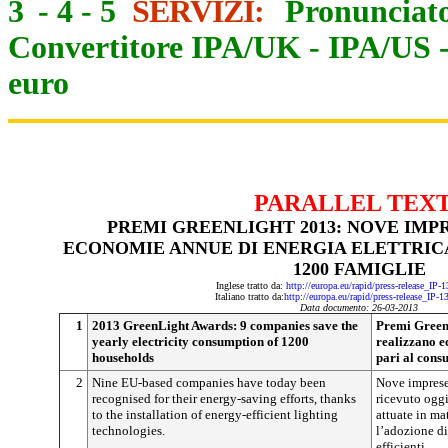
3
-
4
-
5
SERVIZI:
Pronunciato
Convertitore IPA/UK
-
IPA/US
euro
PARALLEL TEX
PREMI GREENLIGHT 2013: NOVE IMP
ECONOMIE ANNUE DI ENERGIA ELETTRICA
1200 FAMIGLIE
Inglese tratto da:
http://europa.eu/rapid/press-release_IP
Italiano tratto da:
http://europa.eu/rapid/press-release_IP-
Data documento: 26-03-2013
1
2013 GreenLight Awards: 9 companies save the
Premi Green
yearly electricity consumption of 1200
realizzano e
households
pari al cons
2
Nine EU-based companies have today been
Nove imprese
recognised for their energy-saving efforts, thanks
ricevuto oggi
to the installation of energy-efficient lighting
attuate in ma
technologies.
l’adozione di
efficienti.