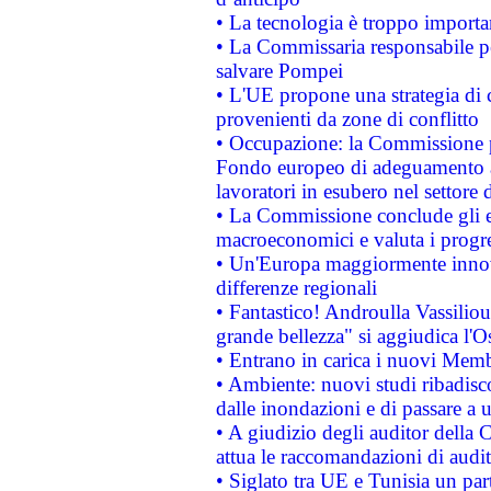
• La tecnologia è troppo importan
• La Commissaria responsabile per
salvare Pompei
• L'UE propone una strategia di 
provenienti da zone di conflitto
• Occupazione: la Commissione pr
Fondo europeo di adeguamento al
lavoratori in esubero nel settore d
• La Commissione conclude gli es
macroeconomici e valuta i progre
• Un'Europa maggiormente innova
differenze regionali
• Fantastico! Androulla Vassilio
grande bellezza" si aggiudica l'O
• Entrano in carica i nuovi Memb
• Ambiente: nuovi studi ribadisco
dalle inondazioni e di passare a u
• A giudizio degli auditor della
attua le raccomandazioni di aud
• Siglato tra UE e Tunisia un part