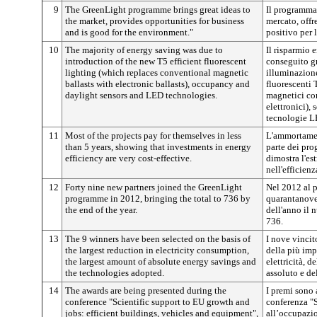
9
The GreenLight programme brings great ideas to
Il programma
the market, provides opportunities for business
mercato, offr
and is good for the environment."
positivo per 
10
The majority of energy saving was due to
Il risparmio 
introduction of the new T5 efficient fluorescent
conseguito gr
lighting (which replaces conventional magnetic
illuminazione
ballasts with electronic ballasts), occupancy and
fluorescenti 
daylight sensors and LED technologies.
magnetici co
elettronici), 
tecnologie L
11
Most of the projects pay for themselves in less
L'ammortamen
than 5 years, showing that investments in energy
parte dei pro
efficiency are very cost-effective.
dimostra l'es
nell'efficienz
12
Forty nine new partners joined the GreenLight
Nel 2012 al 
programme in 2012, bringing the total to 736 by
quarantanove 
the end of the year.
dell'anno il 
736.
13
The 9 winners have been selected on the basis of
I nove vincito
the largest reduction in electricity consumption,
della più imp
the largest amount of absolute energy savings and
elettricità, 
the technologies adopted.
assoluto e de
14
The awards are being presented during the
I premi sono 
conference "Scientific support to EU growth and
conferenza "S
jobs: efficient buildings, vehicles and equipment",
all’occupazio