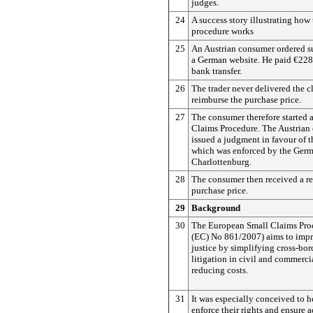
judges.
24
A success story illustrating how
procedure works
25
An Austrian consumer ordered su
a German website. He paid €228
bank transfer.
26
The trader never delivered the c
reimburse the purchase price.
27
The consumer therefore started
Claims Procedure. The Austrian 
issued a judgment in favour of 
which was enforced by the Germa
Charlottenburg.
28
The consumer then received a re
purchase price.
29
Background
30
The European Small Claims Pro
(EC) No 861/2007) aims to impr
justice by simplifying cross-bor
litigation in civil and commerci
reducing costs.
31
It was especially conceived to 
enforce their rights and ensure a