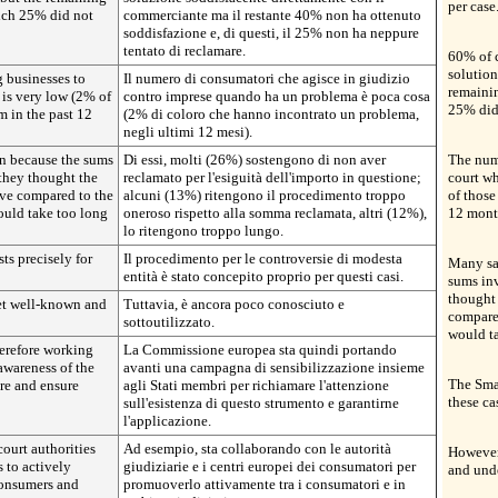
per case
ich 25% did not
commerciante ma il restante 40% non ha ottenuto
soddisfazione e, di questi, il 25% non ha neppure
tentato di reclamare.
60% of 
solution
 businesses to
Il numero di consumatori che agisce in giudizio
remaini
is very low (2% of
contro imprese quando ha un problema è poca cosa
25% did 
 in the past 12
(2% di coloro che hanno incontrato un problema,
negli ultimi 12 mesi).
n because the sums
Di essi, molti (26%) sostengono di non aver
The num
they thought the
reclamato per l'esiguità dell'importo in questione;
court w
ve compared to the
alcuni (13%) ritengono il procedimento troppo
of those
ould take too long
oneroso rispetto alla somma reclamata, altri (12%),
12 mont
lo ritengono troppo lungo.
ts precisely for
Il procedimento per le controversie di modesta
Many sa
entità è stato concepito proprio per questi casi.
sums in
thought
yet well-known and
Tuttavia, è ancora poco conosciuto e
compared
sottoutilizzato.
would t
erefore working
La Commissione europea sta quindi portando
awareness of the
avanti una campagna di sensibilizzazione insieme
The Smal
re and ensure
agli Stati membri per richiamare l'attenzione
these ca
sull'esistenza di questo strumento e garantirne
l'applicazione.
court authorities
Ad esempio, sta collaborando con le autorità
However,
 to actively
giudiziarie e i centri europei dei consumatori per
and und
onsumers and
promuoverlo attivamente tra i consumatori e in