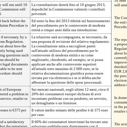
10 June
 will run until 10
La consultazione durerà fino al 10 giugno 2013,
will ass
e Commission will
dopodiché la Commissione valuterà i contributi
d.
pervenuti.
The Com
t back before the
E
d entro la fine del 2013 riferirà sul funzionamento
the end
laims Procedure is
del procedimento per le controversie di modesta
Procedure
.
entità a cinque anni dalla sua introduzione.
if necessary, by a
La relazione sarà accompagnata, se necessario, da
The repo
aims Regulation.
una proposta di revisione del relativo regolamento.
a propos
nput about how the
La consultazione mira a raccogliere pareri
Regulati
ntly being used
sull'attuale utilizzo del procedimento per le
about h
ing questions such
controversie di modesta entità e su come
currentl
ims should be
migliorarlo, chiedendo, ad esempio, se si possa
improved
r legal documents
applicare anche alle controversie superiori
threshol
able to be sent
all'attuale tetto massimo di 2 000 euro, se la
EUR 2,0
rocedure should
relativa documentazione giuridica possa essere
the proc
inviata per via elettronica e se si debba anche
electron
affrontare la questione delle spese processuali.
address 
% of European
Sui mercati nazionali, negli ultimi 12 mesi, circa il
tered a problem in
20% dei consumatori europei dichiara di aver
In dome
ervice, retailer or
incontrato problemi con un prodotto, un servizio,
consume
un dettagliante o un fornitore.
in the p
osses is €375 per
Il valore medio stimato delle perdite è di 375 euro
retailer 
per caso.
d a satisfactory
Il 60% dei consumatori intervistati ha trovato una
The aver
r but the remaining
soluzione soddisfacente direttamente con il