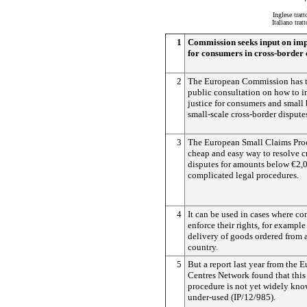
Inglese trat
Italiano tra
1
Commission seeks input on imp
for consumers in cross-border
2
The European Commission has t
public consultation on how to i
justice for consumers and small 
small-scale cross-border dispute
3
The European Small Claims Proc
cheap and easy way to resolve c
disputes for amounts below €2,
complicated legal procedures.
4
It can be used in cases where c
enforce their rights, for exampl
delivery of goods ordered from
country.
5
But a report last year from the
Centres Network found that this 
procedure is not yet widely kno
under-used (IP/12/985).