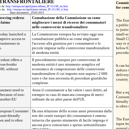
TRANSFRONTALIERE
Commiss
to da:
http://europa.eu/rapid/press-release_IP-13-240_en.htm
for con
tto da:
http://europa.eu/rapid/press-release_IP-13-240_it.htm
Data documento: 19-03-2013
roving redress
Consultazione della Commissione su come
The Eur
 claims
migliorare i mezzi di ricorso dei consumatori
a public
nelle controversie transfrontaliere
to justi
oday launched a
La Commissione europea ha avviato oggi una
small-sc
mprove access to
consultazione pubblica su come migliorare
Small Cl
businesses in
l'accesso alla giustizia per i consumatori e le
way to r
s.
piccole imprese nelle controversie transfrontaliere
below €
di modesta entità.
procedu
edure offers a
Il procedimento europeo per controversie di
ross-border
modesta entità è uno strumento semplice ed
It can b
000, without
economico di composizione delle controversie
enforce 
transfrontaliere il cui importo non supera i 2 000
deliver
euro e che non necessita di procedure giuridiche
country.
complesse.
onsumers need to
Aiuta il consumatore a far valere i suoi diritti, ad
But a re
e because of non-
esempio in caso di mancata consegna di merci
Consume
 another EU
ordinate da un altro paese dell'UE.
friendly
is often
 European Consumer
Da una relazione dello scorso anno presentata dalla
user-friendly
rete dei centri europei dei consumatori è emerso
The Eur
wn and is often
tuttavia che questo strumento di facile impiego è
input fr
ancora poco conosciuto e spesso sottoutilizzato
general