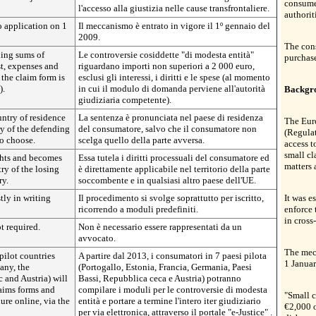
consume
l'accesso alla giustizia nelle cause transfrontaliere.
authorit
o application on 1
Il meccanismo è entrato in vigore il 1º gennaio del
2009.
The cons
ning sums of
Le controversie cosiddette "di modesta entità"
purchase
st, expenses and
riguardano importi non superiori a 2 000 euro,
the claim form is
esclusi gli interessi, i diritti e le spese (al momento
).
in cui il modulo di domanda perviene all'autorità
Backgr
giudiziaria competente).
ntry of residence
La sentenza è pronunciata nel paese di residenza
The Eur
ry of the defending
del consumatore, salvo che il consumatore non
(Regula
o choose.
scelga quello della parte avversa.
access t
small cl
ights and becomes
Essa tutela i diritti processuali del consumatore ed
matters 
ry of the losing
è direttamente applicabile nel territorio della parte
ry.
soccombente e in qualsiasi altro paese dell'UE.
ly in writing
Il procedimento si svolge soprattutto per iscritto,
It was e
ricorrendo a moduli predefiniti.
enforce 
in cross
t required.
Non è necessario essere rappresentati da un
avvocato.
The mech
pilot countries
A partire dal 2013, i consumatori in 7 paesi pilota
1 Janua
any, the
(Portogallo, Estonia, Francia, Germania, Paesi
 and Austria) will
Bassi, Repubblica ceca e Austria) potranno
laims forms and
compilare i moduli per le controversie di modesta
"Small c
ure online, via the
entità e portare a termine l'intero iter giudiziario
€2,000 o
per via elettronica, attraverso il portale "e-Justice"
.