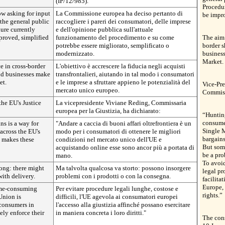
(IP/12/985).
Procedur
w asking for input
La Commissione europea ha deciso pertanto di
be impro
the general public
raccogliere i pareri dei consumatori, delle imprese
ure currently
e dell'opinione pubblica sull'attuale
proved, simplified
funzionamento del procedimento e su come
The aim 
potrebbe essere migliorato, semplificato o
border 
modernizzato.
business
Market.
e in cross-border
L'obiettivo è accrescere la fiducia negli acquisti
nd businesses make
transfrontalieri, aiutando in tal modo i consumatori
et.
e le imprese a sfruttare appieno le potenzialità del
Vice-Pre
mercato unico europeo.
Commiss
the EU's Justice
La vicepresidente Viviane Reding, Commissaria
europea per la Giustizia, ha dichiarato:
“Hunting
consumer
ns is a way for
"Andare a caccia di buoni affari oltrefrontiera è un
Single 
 across the EU's
modo per i consumatori di ottenere le migliori
bargains
 makes these
condizioni nel mercato unico dell'UE e
But som
acquistando online esse sono ancor più a portata di
be a pro
mano.
To avoid
ong: there might
Ma talvolta qualcosa va storto: possono insorgere
legal pr
ith delivery.
problemi con i prodotti o con la consegna.
facilita
Europe, 
time-consuming
Per evitare procedure legali lunghe, costose e
rights.”
Union is
difficili, l'UE agevola ai consumatori europei
r consumers in
l'accesso alla giustizia affinché possano esercitare
ely enforce their
in maniera concreta i loro diritti."
The cons