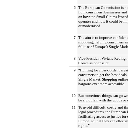
6
The European Commission is no
from consumers, businesses and 
on how the Small Claims Proced
operates and how it could be im
or modernised.
7
The aim is to improve confidenc
shopping, helping consumers a
full use of Europe’s Single Mark
8
Vice-President Viviane Reding, 
Commissioner said:
9
“Hunting for cross-border bargai
consumers to get the 'best deals'
Single Market. Shopping online
bargains ever more accessible.
10
But sometimes things can go wr
be a problem with the goods or w
11
To avoid difficult, costly and 
legal procedures, the European 
facilitating access to justice fo
Europe, so that they can effectiv
rights.”