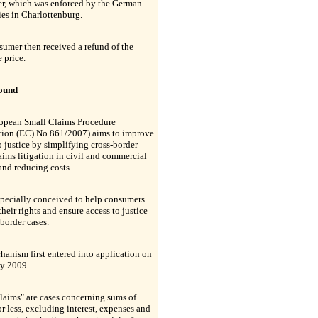
r, which was enforced by the German
ies in Charlottenburg.
umer then received a refund of the
 price.
ound
opean Small Claims Procedure
tion (EC) No 861/2007) aims to improve
o justice by simplifying cross-border
aims litigation in civil and commercial
and reducing costs.
specially conceived to help consumers
their rights and ensure access to justice
-border cases.
anism first entered into application on
ry 2009.
laims" are cases concerning sums of
r less, excluding interest, expenses and