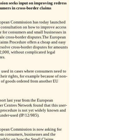
ion seeks input on improving redress
sumers in cross-border claims
opean Commission has today launched
 consultation on how to improve access
ce for consumers and small businesses in
ale cross-border disputes.The European
aims Procedure offers a cheap and easy
esolve cross-border disputes for amounts
2,000, without complicated legal
res.
e used in cases where consumers need to
their rights, for example because of non-
y of goods ordered from another EU
port last year from the European
r Centres Network found that this user-
 procedure is not yet widely known and
 under-used (IP/12/985).
opean Commission is now asking for
om consumers, businesses and the
 public on how the Small Claims