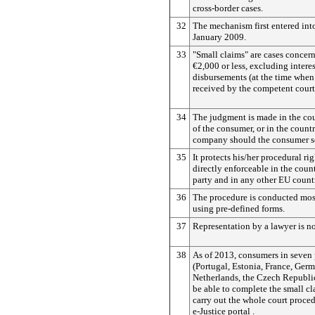
cross-border cases.
32
The mechanism first entered int
January 2009.
33
"Small claims" are cases concer
€2,000 or less, excluding intere
disbursements (at the time when 
received by the competent court
34
The judgment is made in the cou
of the consumer, or in the count
company should the consumer s
35
It protects his/her procedural r
directly enforceable in the count
party and in any other EU count
36
The procedure is conducted most
using pre-defined forms.
37
Representation by a lawyer is no
38
As of 2013, consumers in seven 
(Portugal, Estonia, France, Germ
Netherlands, the Czech Republic
be able to complete the small c
carry out the whole court proced
e-Justice portal
.