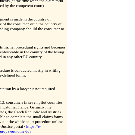
ments (at the time when the claim form
ved by the competent court).
ment is made in the country of
e of the consumer, or in the country of
ending company should the consumer so
cts his/her procedural rights and becomes
 enforceable in the country of the losing
d in any other EU country.
edure is conducted mostly in writing
e-defined forms.
tation by a lawyer is not required.
13, consumers in seven pilot countries
l, Estonia, France, Germany, the
nds, the Czech Republic and Austria)
able to complete the small claims forms
y out the whole court procedure online,
e-Justice portal <
https://e-
.europa.eu/home.do?