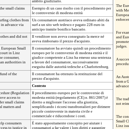
ambito giudiziario.
The Eur
 the small claims
Esempio di un caso risolto con il procedimento per
with Mem
le controversie di modesta entità
Europea
enforce
rfing clothes from
Un consumatore austriaco aveva ordinato abiti da
 in advance via
surf a un sito web tedesco e pagato 228 euro in
anticipo tramite bonifico bancario.
For exam
lothes and did not
Il venditore non aveva consegnato la merce né
and Eur
aveva rimborsato il prezzo d'acquisto.
promote
judges.
 a European Small
Il consumatore ha avviato quindi un procedimento
court in Linz
europeo per le controversie di modesta entità e il
the consumer,
giudice competente a Linz ha emesso una sentenza
A succes
n authorities in
a favore del consumatore, successivamente
procedu
eseguita dalle autorità tedesche a Charlottenburg.
fund of the
Il consumatore ha ottenuto la restituzione del
An Austr
prezzo d'acquisto.
from a 
Contesto
advance 
cedure (Regulation
Il procedimento europeo per le controversie di
ove access to
modesta entità (regolamento (CE) n. 861/2007) è
The trad
der small claims
diretto a migliorare l'accesso alla giustizia,
not reim
al matters and
semplificando i ricorsi transfrontalieri per dirimere
piccole controversie in materia civile e
commerciale e riducendone i costi.
The cons
Small Cl
help consumers
È stato appositamente concepito per aiutare i
Linz iss
ccess to justice in
consumatori a far valere i loro diritti e garantire