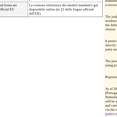
disburse
is recei
ard forms are
La versione elettronica dei moduli standard è già
official EU
disponibile online (in 22 delle lingue ufficiali
dell'UE).
The judg
residenc
the def
choose.
It prote
directly
party an
The proc
using pr
Represen
As of 20
(Portuga
Netherla
will be 
and carr
via the 
justice