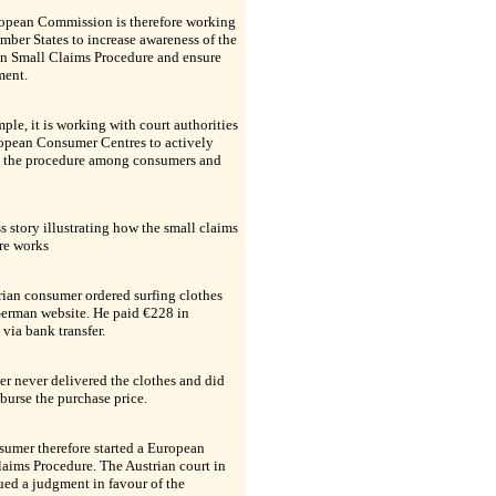
opean Commission is therefore working
ber States to increase awareness of the
n Small Claims Procedure and ensure
ment.
ple, it is working with court authorities
opean Consumer Centres to actively
 the procedure among consumers and
s story illustrating how the small claims
re works
ian consumer ordered surfing clothes
German website. He paid €228 in
via bank transfer.
er never delivered the clothes and did
burse the purchase price.
umer therefore started a European
aims Procedure. The Austrian court in
ued a judgment in favour of the