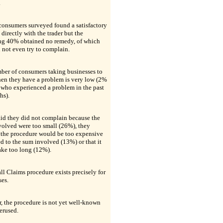
.
consumers surveyed found a satisfactory
 directly with the trader but the
ng 40% obtained no remedy, of which
not even try to complain.
ber of consumers taking businesses to
hen they have a problem is very low (2%
 who experienced a problem in the past
hs).
id they did not complain because the
volved were too small (26%), they
 the procedure would be too expensive
 to the sum involved (13%) or that it
ake too long (12%).
l Claims procedure exists precisely for
ses.
 the procedure is not yet well-known
erused.