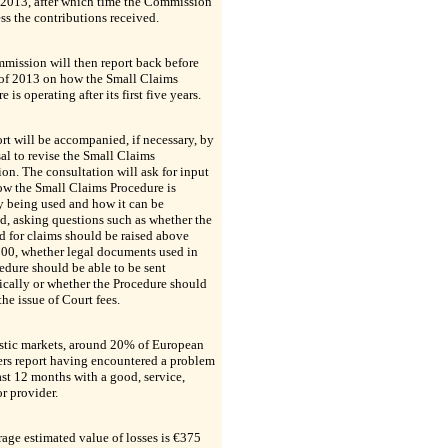
 2013, after which time the Commission
ess the contributions received.
mission will then report back before
 of 2013 on how the Small Claims
 is operating after its first five years.
rt will be accompanied, if necessary, by
al to revise the Small Claims
on. The consultation will ask for input
ow the Small Claims Procedure is
y being used and how it can be
, asking questions such as whether the
d for claims should be raised above
00, whether legal documents used in
edure should be able to be sent
ically or whether the Procedure should
the issue of Court fees.
stic markets, around 20% of European
rs report having encountered a problem
ast 12 months with a good, service,
or provider.
age estimated value of losses is €375