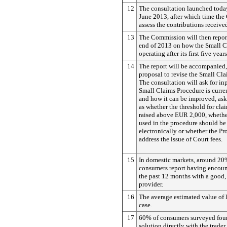
12
The consultation launched today
June 2013, after which time th
assess the contributions receive
13
The Commission will then repor
end of 2013 on how the Small C
operating after its first five years
14
The report will be accompanied, 
proposal to revise the Small Cl
The consultation will ask for i
Small Claims Procedure is curre
and how it can be improved, ask
as whether the threshold for cla
raised above EUR 2,000, whethe
used in the procedure should be 
electronically or whether the P
address the issue of Court fees.
15
In domestic markets, around 20
consumers report having encoun
the past 12 months with a good, s
provider.
16
The average estimated value of l
case.
17
60% of consumers surveyed foun
solution directly with the trade