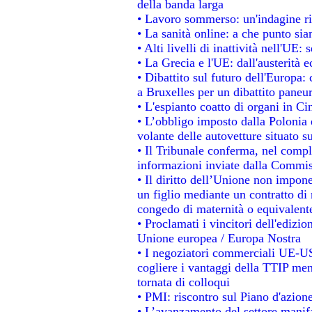
della banda larga
• Lavoro sommerso: un'indagine ri
• La sanità online: a che punto si
• Alti livelli di inattività nell'UE
• La Grecia e l'UE: dall'austerità 
• Dibattito sul futuro dell'Europa: 
a Bruxelles per un dibattito paneu
• L'espianto coatto di organi in Ci
• L’obbligo imposto dalla Polonia e 
volante delle autovetture situato su
• Il Tribunale conferma, nel comples
informazioni inviate dalla Commis
• Il diritto dell’Unione non impo
un figlio mediante un contratto di 
congedo di maternità o equivalent
• Proclamati i vincitori dell'edizi
Unione europea / Europa Nostra
• I negoziatori commerciali UE-US
cogliere i vantaggi della TTIP men
tornata di colloqui
• PMI: riscontro sul Piano d'azion
• L’avanzamento del settore manifat