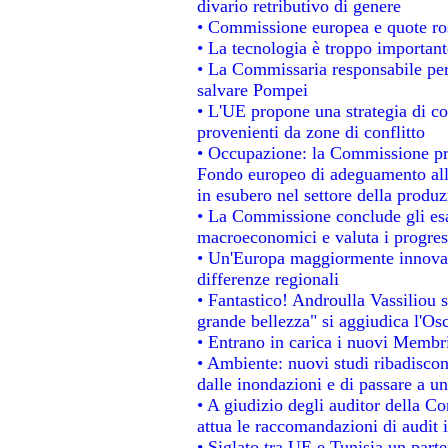
divario retributivo di genere
• Commissione europea e quote rosa
• La tecnologia è troppo importante
• La Commissaria responsabile per 
salvare Pompei
• L'UE propone una strategia di c
provenienti da zone di conflitto
• Occupazione: la Commissione pro
Fondo europeo di adeguamento alla
in esubero nel settore della produzi
• La Commissione conclude gli esa
macroeconomici e valuta i progress
• Un'Europa maggiormente innovat
differenze regionali
• Fantastico! Androulla Vassiliou 
grande bellezza" si aggiudica l'Os
• Entrano in carica i nuovi Membri
• Ambiente: nuovi studi ribadiscon
dalle inondazioni e di passare a un
• A giudizio degli auditor della C
attua le raccomandazioni di audit
• Siglato tra UE e Tunisia un parte