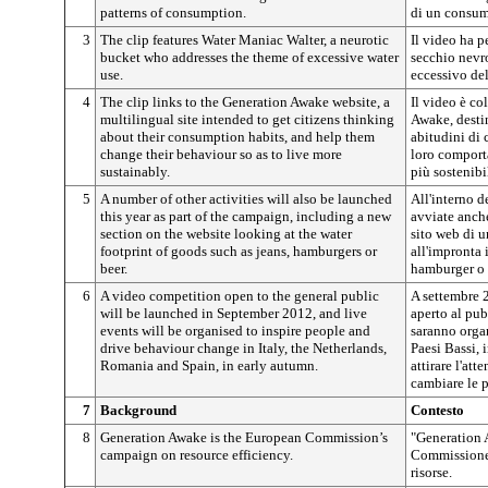
patterns of consumption.
di un consum
3
The clip features Water Maniac Walter, a neurotic
Il video ha 
bucket who addresses the theme of excessive water
secchio nevro
use.
eccessivo del
4
The clip links to the Generation Awake website, a
Il video è co
multilingual site intended to get citizens thinking
Awake, destina
about their consumption habits, and help them
abitudini di 
change their behaviour so as to live more
loro comport
sustainably.
più sostenibi
5
A number of other activities will also be launched
All'interno 
this year as part of the campaign, including a new
avviate anche 
section on the website looking at the water
sito web di 
footprint of goods such as jeans, hamburgers or
all'impronta 
beer.
hamburger o 
6
A video competition open to the general public
A settembre 
will be launched in September 2012, and live
aperto al pub
events will be organised to inspire people and
saranno organ
drive behaviour change in Italy, the Netherlands,
Paesi Bassi, 
Romania and Spain, in early autumn.
attirare l'att
cambiare le p
7
Background
Contesto
8
Generation Awake is the European Commission’s
"Generation 
campaign on resource efficiency.
Commissione e
risorse.