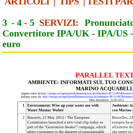
ARTICOLI
|
TIPS
|
TESTI PA
3
-
4
-
5
SERVIZI:
Pronunciato
Convertitore IPA/UK
-
IPA/US
euro
PARALLEL TEX
AMBIENTE: INFORMATI SUL TUO CON
MARINO ACQUABEL
Inglese tratto da:
http://europa.eu/rapid/pressReleasesAction.do?reference=IP/12/497&f
Italiano tratto da:
http://europa.eu/rapid/pressReleasesAction.do?reference=IP/12/497&f
Data documento: 22-05-2012
1
Environment: Wise up your water use with
Ambiente: i
Water Maniac Walter
con Marino 
2
Brussels, 22 May 2012 - The European
Bruxelles, 2
Commission launched a new viral clip today as
europea ha p
part of the "Generation Awake!" campaign, which
all'interno 
alerts consumers to the dangers of unsustainable
che mette in 