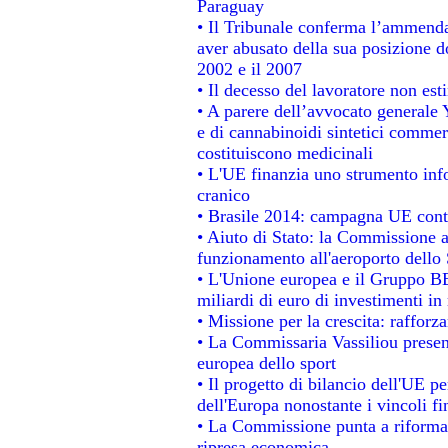
Paraguay
• Il Tribunale conferma l’ammenda d
aver abusato della sua posizione d
2002 e il 2007
• Il decesso del lavoratore non estin
• A parere dell’avvocato generale 
e di cannabinoidi sintetici commerc
costituiscono medicinali
• L'UE finanzia uno strumento info
cranico
• Brasile 2014: campagna UE contr
• Aiuto di Stato: la Commissione a
funzionamento all'aeroporto dello S
• L'Unione europea e il Gruppo BEI
miliardi di euro di investimenti in
• Missione per la crescita: raffor
• La Commissaria Vassiliou present
europea dello sport
• Il progetto di bilancio dell'UE p
dell'Europa nonostante i vincoli fi
• La Commissione punta a riformare
ripresa economica