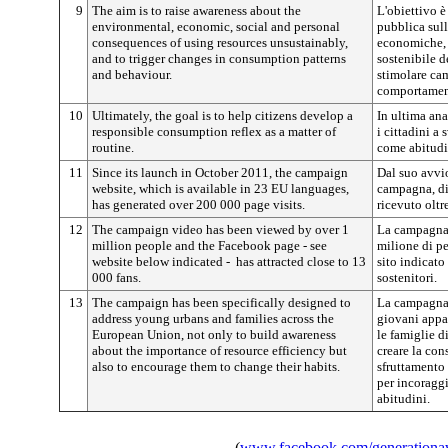
9
The aim is to raise awareness about the
L'obiettivo è
environmental, economic, social and personal
pubblica sul
consequences of using resources unsustainably,
economiche, s
and to trigger changes in consumption patterns
sostenibile d
and behaviour.
stimolare ca
comportamen
10
Ultimately, the goal is to help citizens develop a
In ultima ana
responsible consumption reflex as a matter of
i cittadini a
routine.
come abitudi
11
Since its launch in October 2011, the campaign
Dal suo avvio
website, which is available in 23 EU languages,
campagna, di
has generated over 200 000 page visits.
ricevuto oltr
12
The campaign video has been viewed by over 1
La campagna v
million people and the Facebook page - see
milione di p
website below indicated - has attracted close to 13
sito indicato
000 fans.
sostenitori.
13
The campaign has been specifically designed to
La campagna 
address young urbans and families across the
giovani appa
European Union, not only to build awareness
le famiglie d
about the importance of resource efficiency but
creare la co
also to encourage them to change their habits.
sfruttamento 
per incoraggi
abitudini.
(
www.facebook.com/generation