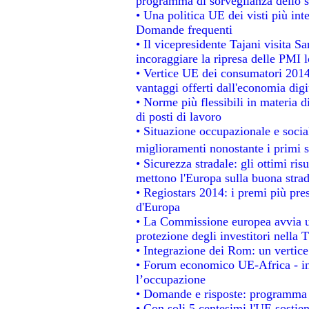
programma di sorveglianza dello s
• Una politica UE dei visti più int
Domande frequenti
• Il vicepresidente Tajani visita S
incoraggiare la ripresa delle PMI l
• Vertice UE dei consumatori 2014
vantaggi offerti dall'economia digi
• Norme più flessibili in materia di
di posti di lavoro
• Situazione occupazionale e social
miglioramenti nonostante i primi s
• Sicurezza stradale: gli ottimi ris
mettono l'Europa sulla buona strada
• Regiostars 2014: i premi più prest
d'Europa
• La Commissione europea avvia un
protezione degli investitori nella 
• Integrazione dei Rom: un vertice
• Forum economico UE-Africa - ins
l’occupazione
• Domande e risposte: programma p
• Con soli 5 centesimi l'UE sostien