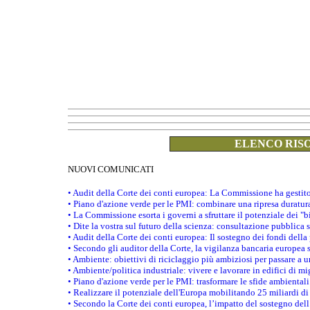
ELENCO RISO
NUOVI COMUNICATI
• Audit della Corte dei conti europea: La Commissione ha gestit
• Piano d'azione verde per le PMI: combinare una ripresa duratur
• La Commissione esorta i governi a sfruttare il potenziale dei "b
• Dite la vostra sul futuro della scienza: consultazione pubblica 
• Audit della Corte dei conti europea: Il sostegno dei fondi della
• Secondo gli auditor della Corte, la vigilanza bancaria europea
• Ambiente: obiettivi di riciclaggio più ambiziosi per passare a 
• Ambiente/politica industriale: vivere e lavorare in edifici di mi
• Piano d'azione verde per le PMI: trasformare le sfide ambientali
• Realizzare il potenziale dell'Europa mobilitando 25 miliardi di
• Secondo la Corte dei conti europea, l’impatto del sostegno dell