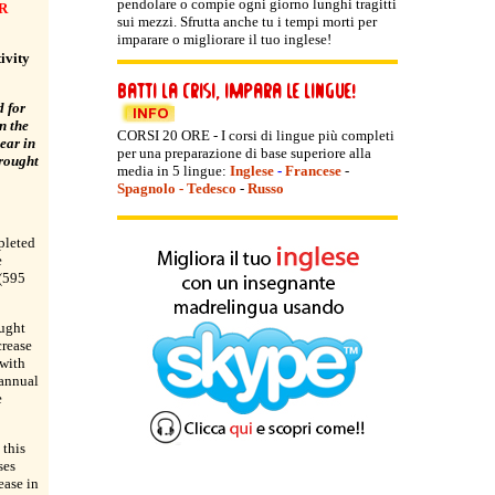
pendolare o compie ogni giorno lunghi tragitti
R
sui mezzi. Sfrutta anche tu i tempi morti per
imparare o migliorare il tuo inglese!
ivity
 for
n the
CORSI 20 ORE - I corsi di lingue più completi
ear in
per una preparazione di base superiore alla
rought
media in 5 lingue:
Inglese
-
Francese
-
Spagnolo
-
Tedesco
-
Russo
pleted
e
(595
ught
crease
with
 annual
e
 this
ses
ease in