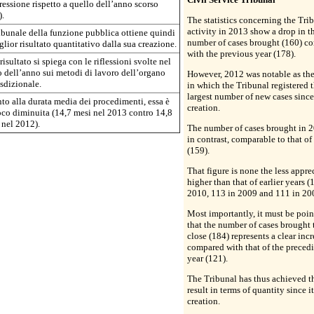
ressione rispetto a quello dell’anno scorso
).
The statistics concerning the Trib
activity in 2013 show a drop in t
ribunale della funzione pubblica ottiene quindi
number of cases brought (160) c
glior risultato quantitativo dalla sua creazione.
with the previous year (178).
risultato si spiega con le riflessioni svolte nel
o dell’anno sui metodi di lavoro dell’organo
However, 2012 was notable as the
isdizionale.
in which the Tribunal registered 
largest number of new cases since 
to alla durata media dei procedimenti, essa è
creation.
oco diminuita (14,7 mesi nel 2013 contro 14,8
 nel 2012).
The number of cases brought in 2
in contrast, comparable to that o
(159).
That figure is none the less appre
higher than that of earlier years (
2010, 113 in 2009 and 111 in 20
Most importantly, it must be poin
that the number of cases brought 
close (184) represents a clear incr
compared with that of the preced
year (121).
The Tribunal has thus achieved t
result in terms of quantity since it
creation.