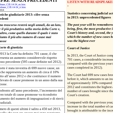
CIFRE SENZA PRECEDENTI
LISTEN WITH READSPEAKE
-release_CJE-14-34_en.htm
•
s-release_CJE-14-34_it.htm
2014
Statistics concerning judicial act
istiche giudiziarie 2013: cifre senza
in 2013: unprecedented figures
edenti
The past year will be remembered
no trascorso resterà negli annali, da un lato,
being, first, the most productive i
il più produttivo nella storia della Corte e,
Court’s history and, second, the y
’altro, come quello durante il quale è stato
which the number of new cases b
iunto il più alto numero di cause mai
was the highest ever
osse
orte di giustizia
Court of Justice
2013 la Corte ha definito 701 cause, il che
In 2013, the Court of Justice com
resenta un aumento considerevole rispetto
701 cases, a considerable increas
anno precedente (595 cause definite nel 2012).
compared with the previous year 
cases completed in 2012).
orte è stata investita di 699 nuove cause, un
 che rappresenta un aumento di circa il 10%
The Court had 699 new cases bro
etto all’anno 2012 e che costituisce il numero
before it, which amounts to an in
elevato di cause promosse in un anno dalla sua
of approximately 10% compared 
zione.
2012 and constitutes the highest
onfronto all’anno precedente, l’incremento del
number of cases brought since th
ro totale di cause promosse va ricondotto
Court’s creation.
aumento del numero di impugnazioni e di rinvii
Compared with the previous year,
udiziali.
increase in the total number of ca
mero di questi ultimi è salito a 450 nel 2013,
brought is attributable to the incr
ivello che non era ancora mai stato raggiunto.