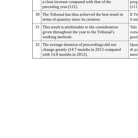
a clear increase compared with that of the
prog
preceding year (121).
(121
30
The Tribunal has thus achieved the best result in
Il T
terms of quantity since its creation.
il mi
31
This result is attributable to the consideration
Tale 
given throughout the year to the Tribunal’s
cors
working methods.
giur
32
The average duration of proceedings did not
Quan
change greatly (14.7 months in 2013 compared
di p
with 14.8 months in 2012).
mesi