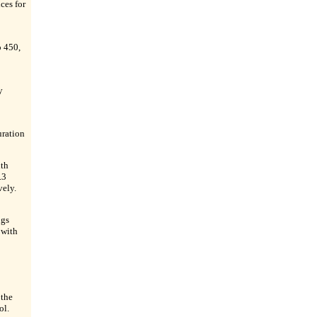
ces for
o 450,
y
uration
ith
.3
ely.
ngs
 with
 the
ol.