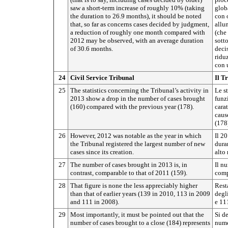
saw a short-term increase of roughly 10% (taking
glob
the duration to 26.9 months), it should be noted
con o
that, so far as concerns cases decided by judgment,
allu
a reduction of roughly one month compared with
(che 
2012 may be observed, with an average duration
sott
of 30.6 months.
deci
ridu
con 
24
Civil Service Tribunal
Il T
25
The statistics concerning the Tribunal’s activity in
Le st
2013 show a drop in the number of cases brought
funz
(160) compared with the previous year (178).
cara
caus
(178
26
However, 2012 was notable as the year in which
Il 2
the Tribunal registered the largest number of new
duran
cases since its creation.
alto
27
The number of cases brought in 2013 is, in
Il n
contrast, comparable to that of 2011 (159).
comp
28
That figure is none the less appreciably higher
Rest
than that of earlier years (139 in 2010, 113 in 2009
degl
and 111 in 2008).
e 11
29
Most importantly, it must be pointed out that the
Si de
number of cases brought to a close (184) represents
numer