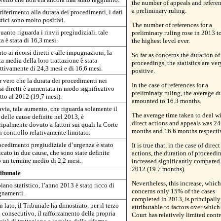
the number of appeals and referen
a preliminary ruling.
iferimento alla durata dei procedimenti, i dati
stici sono molto positivi.
The number of references for a
uanto riguarda i rinvii pregiudiziali, tale
preliminary ruling rose in 2013 t
a è stata di 16,3 mesi.
the highest level ever.
o ai ricorsi diretti e alle impugnazioni, la
So far as concerns the duration of
a media della loro trattazione è stata
proceedings, the statistics are ver
ettivamente di 24,3 mesi e di 16,6 mesi.
positive.
r vero che la durata dei procedimenti nei
In the case of references for a
si diretti è aumentata in modo significativo
preliminary ruling, the average d
tto al 2012 (19,7 mesi).
amounted to 16.3 months.
avia, tale aumento, che riguarda solamente il
The average time taken to deal w
delle cause definite nel 2013, è
direct actions and appeals was 24
ipalmente dovuto a fattori sui quali la Corte
months and 16.6 months respectiv
n controllo relativamente limitato.
rocedimento pregiudiziale d’urgenza è stato
It is true that, in the case of direct
cato in due cause, che sono state definite
actions, the duration of proceedi
o un termine medio di 2,2 mesi.
increased significantly compared
2012 (19.7 months).
ribunale
Nevertheless, this increase, which
iano statistico, l’anno 2013 è stato ricco di
concerns only 15% of the cases
gnamenti.
completed in 2013, is principally
 lato, il Tribunale ha dimostrato, per il terzo
attributable to factors over which
 consecutivo, il rafforzamento della propria
Court has relatively limited contr