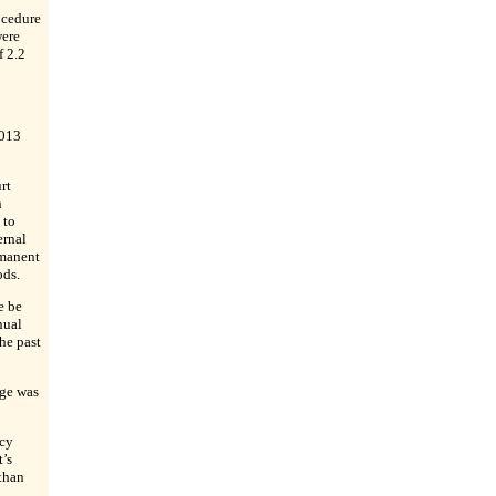
ocedure
were
f 2.2
2013
rt
n
 to
ernal
rmanent
ods.
e be
nual
he past
age was
ncy
’s
than