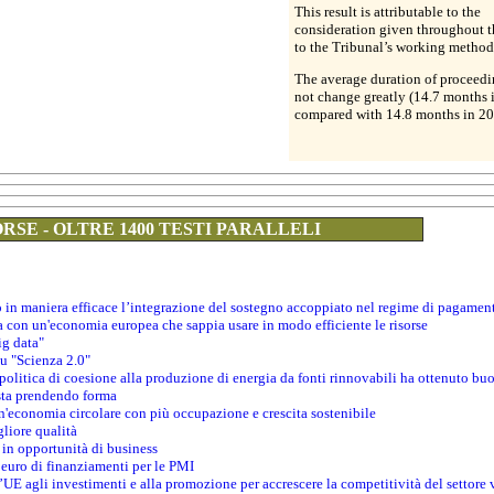
This result is attributable to the
consideration given throughout t
to the Tribunal’s working method
The average duration of proceedi
not change greatly (14.7 months 
compared with 14.8 months in 20
RSE - OLTRE 1400 TESTI PARALLELI
o in maniera efficace l’integrazione del sostegno accoppiato nel regime di pagamen
a con un'economia europea che sappia usare in modo efficiente le risorse
ig data"
su "Scienza 2.0"
 politica di coesione alla produzione di energia da fonti rinnovabili ha ottenuto buon
 sta prendendo forma
un'economia circolare con più occupazione e crescita sostenibile
gliore qualità
 in opportunità di business
 euro di finanziamenti per le PMI
’UE agli investimenti e alla promozione per accrescere la competitività del settore 