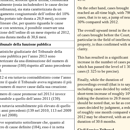
almente (ossia includendovi le cause decise
On the other hand, cases brought
rdinanza), sia stata caratterizzata da un
reached an all-time high, with 7
ngamento congiunturale dell’ordine del 10%
cases, that is to say, a jump of nea
ha portato tale durata a 26,9 mesi), occorre
30% compared with 2012.
olineare che, per quanto riguarda le cause
se con sentenza, è possibile osservare una
The overall upward trend in the 
zione dell’ordine di un mese rispetto al 2012,
of cases brought before the Court,
una durata media di 30,6 mesi.
particular in the field of intellect
ribunale della funzione pubblica
property, is thus confirmed with s
clarity.
atistiche giudiziarie del Tribunale della
ione pubblica per l’anno 2013 sono
This has resulted in a significant
tterizzate da una diminuzione del numero di
increase in the number of cases p
e promosse (160) rispetto all’anno precedente
which has passed the level of 1 3
).
cases (1 325 to be precise).
012 si era tuttavia contraddistinto come l’anno
Finally, while the duration of
te il quale il Tribunale aveva registrato il più
proceedings overall (that is to say
 numero di nuove cause dalla sua creazione.
including cases decided by order)
short-term increase of roughly 1
umero di cause promosse nel 2013 è invece
(taking the duration to 26.9 month
arabile a quello dell’anno 2011 (159).
should be noted that, so far as co
a tuttavia sensibilmente più elevato di quello
cases decided by judgment, a red
i anni precedenti (139 nel 2010, 113 nel 2009
of roughly one month compared 
1 nel 2008).
2012 may be observed, with an a
duration of 30.6 months.
ve soprattutto sottolineare che, quanto al
o di cause definite (184), esso è in netta
Civil Service Tribunal