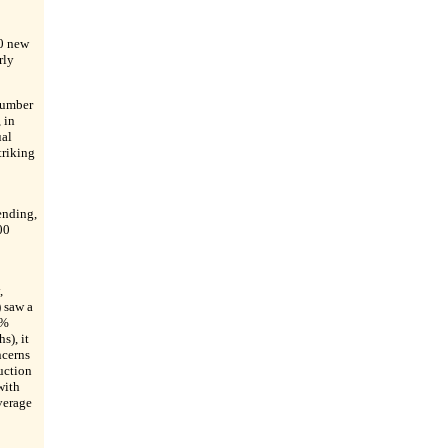
90 new
rly
number
 in
ual
triking
ending,
00
,
 saw a
0%
s), it
ncerns
uction
with
verage