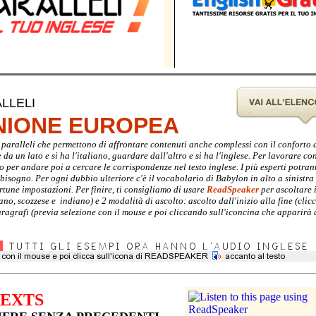
LLELI
UNIONE EUROPEA
sti paralleli che permettono di affrontare contenuti anche complessi con il conforto
a un lato e si ha l'italiano, guardare dall'altro e si ha l'inglese. Per lavorare con 
no per andare poi a cercare le corrispondenze nel testo inglese. I più esperti potra
i bisogno. Per ogni dubbio ulteriore c'è il vocabolario di Babylon in alto a sinistra
rtune impostazioni. Per finire, ti consigliamo di usare
ReadSpeaker
per ascoltare i
ano, scozzese e indiano) e 2 modalità di ascolto: ascolto dall'inizio alla fine (cli
agrafi (previa selezione con il mouse e poi cliccando sull'iconcina che apparirà 
TEXTS