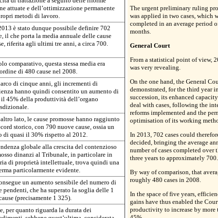
ità di trattazione a seguito delle riforme
rne attuate e dell’ottimizzazione permanente
The urgent preliminary ruling pr
propri metodi di lavoro.
was applied in two cases, which 
completed in an average period o
2013 è stato dunque possibile definire 702
months.
e, il che porta la media annuale delle cause
e, riferita agli ultimi tre anni, a circa 700.
General Court
From a statistical point of view, 
tolo comparativo, questa stessa media era
was very revealing.
’ordine di 480 cause nel 2008.
On the one hand, the General Cou
arco di cinque anni, gli incrementi di
demonstrated, for the third year i
cienza hanno quindi consentito un aumento di
succession, its enhanced capacity
e il 45% della produttività dell’organo
deal with cases, following the int
isdizionale.
reforms implemented and the pe
’altro lato, le cause promosse hanno raggiunto
optimisation of its working meth
ecord storico, con 790 nuove cause, ossia un
 di quasi il 30% rispetto al 2012.
In 2013, 702 cases could therefor
decided, bringing the average an
endenza globale alla crescita del contenzioso
number of cases completed over t
osso dinanzi al Tribunale, in particolare in
three years to approximately 700.
ia di proprietà intellettuale, trova quindi una
erma particolarmente evidente.
By way of comparison, that aver
roughly 480 cases in 2008.
onsegue un aumento sensibile del numero di
e pendenti, che ha superato la soglia delle 1
In the space of five years, efficie
cause (precisamente 1 325).
gains have thus enabled the Court
productivity to increase by more 
e, per quanto riguarda la durata dei
45%.
edimenti, sebbene quest’ultima, considerata