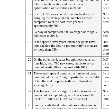
capacity to deal with cases, following the internal
capac
reforms implemented and the permanent
inte
optimisation of its working methods.
dei 
17
In 2013, 702 cases could therefore be decided,
Nel 
bringing the average annual number of cases
caus
completed over the past three years to
decis
approximately 700.
18
By way of comparison, that average was roughly
A ti
480 cases in 2008.
dell
19
In the space of five years, efficiency gains have
Nell’
thus enabled the Court’s productivity to increase
effi
by more than 45%.
oltr
giur
20
On the other hand, cases brought reached an all-
Dall
time high, with 790 new cases, that is to say, a
un r
jump of nearly 30% compared with 2012.
balzo
21
The overall upward trend in the number of cases
La t
brought before the Court, in particular in the field
prom
of intellectual property, is thus confirmed with
mater
striking clarity.
conf
22
This has resulted in a significant increase in the
Ne c
number of cases pending, which has passed the
caus
level of 1 300 cases (1 325 to be precise).
300 
23
Finally, while the duration of proceedings overall
Infin
(that is to say, including cases decided by order)
proc