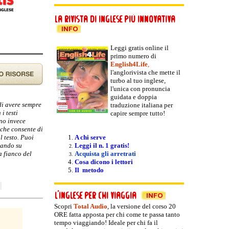
Leggi gratis online il
primo numero di
English4Life
,
l'anglorivista che mette il
turbo al tuo inglese,
l'unica con pronuncia
guidata e doppia
 di avere sempre
traduzione italiana per
i testi
capire sempre tutto!
nno invece
 che consente di
l testo. Puoi
A chi serve
ccando su
Leggi il n. 1 gratis!
a fianco del
Acquista gli arretrati
Cosa dicono i lettori
Il metodo
Scopri
Total Audio
, la versione del
corso 20
ORE fatta apposta per chi come te passa tanto
tempo viaggiando! Ideale per chi fa il