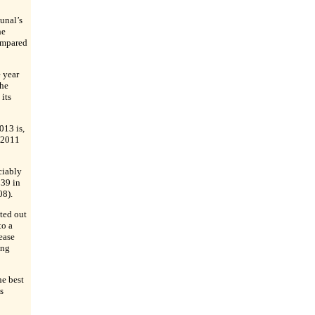
unal’s
he
ompared
 year
the
its
013 is,
f 2011
ciably
139 in
08).
ted out
to a
ease
ing
he best
s