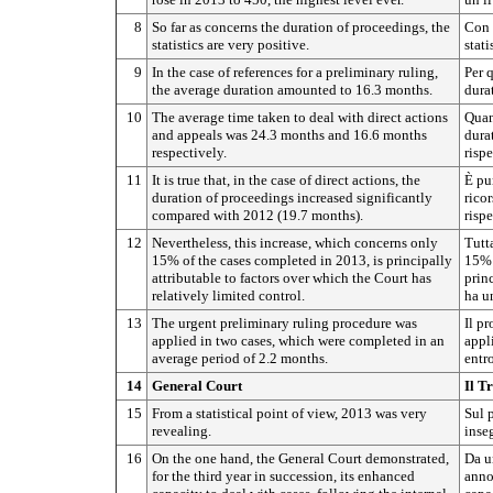
8
So far as concerns the duration of proceedings, the
Con r
statistics are very positive.
stati
9
In the case of references for a preliminary ruling,
Per q
the average duration amounted to 16.3 months.
durat
10
The average time taken to deal with direct actions
Quant
and appeals was 24.3 months and 16.6 months
durat
respectively.
risp
11
It is true that, in the case of direct actions, the
È pu
duration of proceedings increased significantly
ricor
compared with 2012 (19.7 months).
rispe
12
Nevertheless, this increase, which concerns only
Tutt
15% of the cases completed in 2013, is principally
15% 
attributable to factors over which the Court has
princ
relatively limited control.
ha u
13
The urgent preliminary ruling procedure was
Il p
applied in two cases, which were completed in an
appli
average period of 2.2 months.
entr
14
General Court
Il T
15
From a statistical point of view, 2013 was very
Sul p
revealing.
inse
16
On the one hand, the General Court demonstrated,
Da un
for the third year in succession, its enhanced
anno