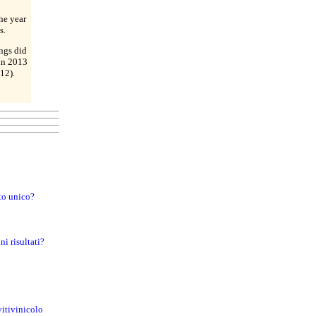
he year
s.
ngs did
in 2013
12).
to unico?
i risultati?
vitivinicolo