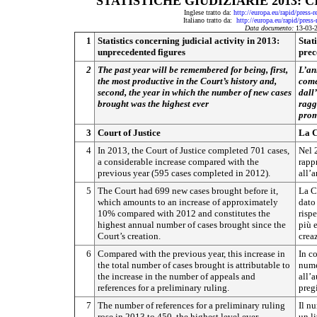
STATISTICHE GIUDIZIARIE 2013: 
Inglese tratto da:
http://europa.eu/rapid/press
Italiano tratto da:
http://europa.eu/rapid/pres
Data documento:
13-03-
1
Statistics concerning judicial activity in 2013:
Stat
unprecedented figures
prec
2
The past year will be remembered for being, first,
L’an
the most productive in the Court’s history and,
come 
second, the year in which the number of new cases
dall
brought was the highest ever
ragg
prom
3
Court of Justice
La C
4
In 2013, the Court of Justice completed 701 cases,
Nel 
a considerable increase compared with the
rapp
previous year (595 cases completed in 2012).
all’
5
The Court had 699 new cases brought before it,
La C
which amounts to an increase of approximately
dato
10% compared with 2012 and constitutes the
risp
highest annual number of cases brought since the
più 
Court’s creation.
crea
6
Compared with the previous year, this increase in
In c
the total number of cases brought is attributable to
nume
the increase in the number of appeals and
all’
references for a preliminary ruling.
pregi
7
The number of references for a preliminary ruling
Il nu
rose in 2013 to 450, the highest level ever.
un l