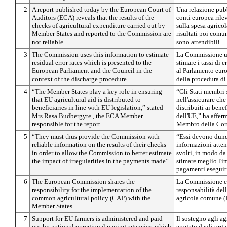
2
A report published today by the European Court of
Una relazione pubb
Auditors (ECA) reveals that the results of the
conti europea rilev
checks of agricultural expenditure carried out by
sulla spesa agricol
Member States and reported to the Commission are
risultati poi comu
not reliable.
sono attendibili.
3
The Commission uses this information to estimate
La Commissione ut
residual error rates which is presented to the
stimare i tassi di 
European Parliament and the Council in the
al Parlamento euro
context of the discharge procedure.
della procedura di
4
“The Member States play a key role in ensuring
“Gli Stati membri
that EU agricultural aid is distributed to
nell'assicurare che
beneficiaries in line with EU legislation,” stated
distribuiti ai bene
Mrs Rasa Budbergyte., the ECA Member
dell'UE,” ha affer
responsible for the report.
Membro della Corte
5
“They must thus provide the Commission with
“Essi devono dunq
reliable information on the results of their checks
informazioni attend
in order to allow the Commission to better estimate
svolti, in modo da
the impact of irregularities in the payments made”.
stimare meglio l'im
pagamenti eseguit
6
The European Commission shares the
La Commissione e
responsibility for the implementation of the
responsabilità dell
common agricultural policy (CAP) with the
agricola comune (
Member States.
7
Support for EU farmers is administered and paid
Il sostegno agli ag
out by national or regional paying agencies, which
erogato dagli orga