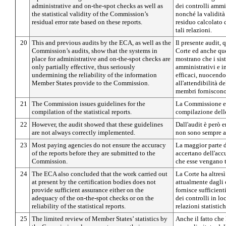
administrative and on-the-spot checks as well as
dei controlli ammin
the statistical validity of the Commission’s
nonché la validità 
residual error rate based on these reports.
residuo calcolato 
tali relazioni.
20
This and previous audits by the ECA, as well as the
Il presente audit, 
Commission’s audits, show that the systems in
Corte ed anche que
place for administrative and on-the-spot checks are
mostrano che i sist
only partially effective, thus seriously
amministrativi e i
undermining the reliability of the information
efficaci, nuocend
Member States provide to the Commission.
all'attendibilità d
membri forniscono
21
The Commission issues guidelines for the
La Commissione em
compilation of the statistical reports.
compilazione delle
22
However, the audit showed that these guidelines
Dall'audit è però 
are not always correctly implemented.
non sono sempre at
23
Most paying agencies do not ensure the accuracy
La maggior parte d
of the reports before they are submitted to the
accertano dell'acc
Commission.
che esse vengano 
24
The ECA also concluded that the work carried out
La Corte ha altres
at present by the certification bodies does not
attualmente dagli 
provide sufficient assurance either on the
fornisce sufficien
adequacy of the on-the-spot checks or on the
dei controlli in lo
reliability of the statistical reports.
relazioni statistich
25
The limited review of Member States’ statistics by
Anche il fatto ch