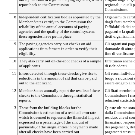
report back to the Commission.
regionali, i quali 
Commissione.
8
Independent certification bodies appointed by the
Organismi di certi
Member States certify to the Commission the
dagli Stati membri
reliability of the annual accounts of paying
l'affidabilità dei 
agencies and the quality of the control systems
pagatori e la quali
these agencies have put in place.
detti organismi ha
9
The paying agencies carry out checks on aid
Gli organismi paga
applications from farmers in order to verify their
domande di aiuto p
eligibility.
fine di verificarne
10
They also carry out on-the-spot checks of a sample
Effettuano anche c
of applicants.
di richiedenti.
11
Errors detected through these checks give rise to
Gli errori individu
reductions in the amount of aid that can be paid
luogo a riduzioni 
out to the applicant.
essere erogato al r
12
Member States annually report the results of these
Gli Stati membri t
checks to the Commission through statistical
Commissione i risul
reports.
relazioni statistich
13
These form the building blocks for the
Queste ultime sono
Commission’s estimation of a residual error rate
dalla Commissione 
which is deemed to represent the financial impact,
residuo, che si con
expressed as a percentage of the amount of
finanziario, espre
payments, of the irregularities in payments made
dei pagamenti, dell
after all checks have been carried out.
pagamenti stessi un