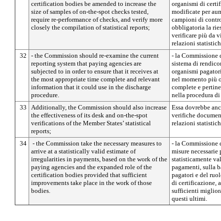
certification bodies be amended to increase the
organismi di certi
size of samples of on-the-spot checks tested,
modificate per au
require re-performance of checks, and verify more
campioni di control
closely the compilation of statistical reports;
obbligatoria la rie
verificare più da 
relazioni statistich
32
- the Commission should re-examine the current
- la Commissione d
reporting system that paying agencies are
sistema di rendico
subjected to in order to ensure that it receives at
organismi pagatori,
the most appropriate time complete and relevant
nel momento più 
information that it could use in the discharge
complete e pertine
procedure.
nella procedura di
33
Additionally, the Commission should also increase
Essa dovrebbe anch
the effectiveness of its desk and on-the-spot
verifiche document
verifications of the Member States’ statistical
relazioni statistic
reports;
34
- the Commission take the necessary measures to
- la Commissione d
arrive at a statistically valid estimate of
misure necessarie 
irregularities in payments, based on the work of the
statisticamente val
paying agencies and the expanded role of the
pagamenti, sulla b
certification bodies provided that sufficient
pagatori e del ruo
improvements take place in the work of those
di certificazione, 
bodies.
sufficienti miglio
questi ultimi.