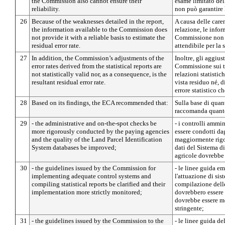
the Commission also cannot ensure their
esame limitato del
reliability.
non può garantire l
26
Because of the weaknesses detailed in the report,
A causa delle caren
the information available to the Commission does
relazione, le info
not provide it with a reliable basis to estimate the
Commissione non l
residual error rate.
attendibile per la 
27
In addition, the Commission’s adjustments of the
Inoltre, gli aggius
error rates derived from the statistical reports are
Commissione sui tas
not statistically valid nor, as a consequence, is the
relazioni statistic
resultant residual error rate.
vista residuo né, d
errore statistico ch
28
Based on its findings, the ECA recommended that:
Sulla base di quant
raccomanda quant
29
- the administrative and on-the-spot checks be
- i controlli ammi
more rigorously conducted by the paying agencies
essere condotti da
and the quality of the Land Parcel Identification
maggiormente rigor
System databases be improved;
dati del Sistema di
agricole dovrebbe 
30
- the guidelines issued by the Commission for
- le linee guida 
implementing adequate control systems and
l'attuazione di sis
compiling statistical reports be clarified and their
compilazione delle
implementation more strictly monitored;
dovrebbero essere e
dovrebbe essere m
stringente;
31
- the guidelines issued by the Commission to the
- le linee guida d