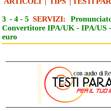
ARTICOLI
|
TIPS
|
TESTI PA
3
-
4
-
5
SERVIZI:
Pronunciato
Convertitore IPA/UK
-
IPA/US
euro