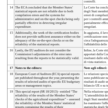
controlli.
14
The ECA concluded that the Member States’
La Corte ha conclu
statistical reports are not reliable due to both
degli Stati membri
compilation errors and the systems for
errori di compilazi
administrative and on-the-spot checks being only
per i controlli amm
partially effective in detecting irregular
parzialmente effica
expenditure.
irregolari.
15
Additionally, the work of the certification bodies
In aggiunta, il la
does not provide sufficient assurance either on the
certificazione non 
adequacy of the on-the-spot checks or on the
circa l'adeguatezza
reliability of the statistical reports.
l'affidabilità delle
16
Lastly, the EU auditors do not consider the
Infine, la Corte ri
Commission’s adjustments of the error rates
apportati dalla Co
resulting from the reports to be statistically valid.
risultanti dalle re
di vista statistico.
17
Notes to the editors:
Note agli editori:
18
European Court of Auditors (ECA) special reports
Le relazioni speci
are published throughout the year, presenting the
sono pubblicate ne
results of selected audits of specific EU budgetary
risultati di audit s
areas or management topics.
bilancio UE o su te
19
This special report (SR 18/2013) - entitled “The
Nella relazione sp
reliability of the results of the Member States’
“L'attendibilità dei
checks of the agricultural expenditure” – assessed
dagli Stati membri 
the reliability of the Member States’ statistical
ha esaminato l'affi
reports containing the results of their
statistiche degli S