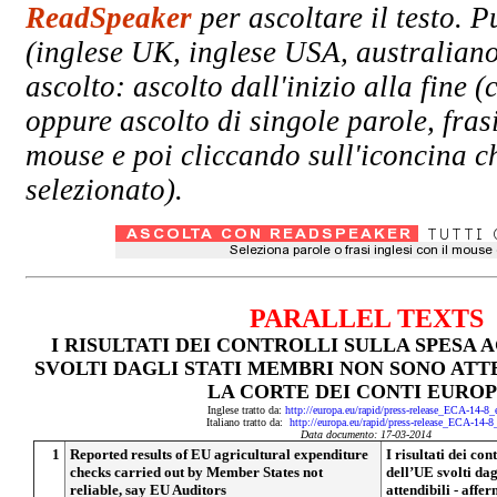
ReadSpeaker
per ascoltare il testo. P
(inglese UK, inglese USA, australiano
ascolto: ascolto dall'inizio alla fin
oppure ascolto di singole parole, fras
mouse e poi cliccando sull'iconcina ch
selezionato).
PARALLEL TEXTS
I RISULTATI DEI CONTROLLI SULLA SPESA 
SVOLTI DAGLI STATI MEMBRI NON SONO ATTE
LA CORTE DEI CONTI EURO
Inglese tratto da:
http://europa.eu/rapid/press-release_ECA-14-8
Italiano tratto da:
http://europa.eu/rapid/press-release_ECA-14-8
Data documento: 17-03-2014
1
Reported results of EU agricultural expenditure
I risultati dei con
checks carried out by Member States not
dell’UE svolti da
reliable, say EU Auditors
attendibili - affe