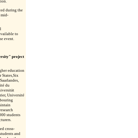
tion.
ed during the
 mid-
l
available to
he event.
rsity" project
gher education
 States,Six
 Saarlandes,
ité du
versität
rier, Université
hbouring
aintain
research
 000 students
turers.
ed cross-
students and