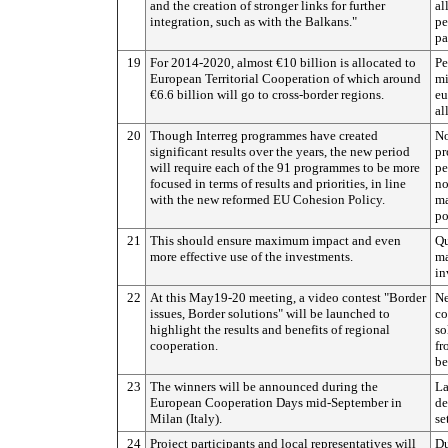
and the creation of stronger links for further
al
integration, such as with the Balkans."
pe
pa
19
For 2014-2020, almost €10 billion is allocated to
Pe
European Territorial Cooperation of which around
mi
€6.6 billion will go to cross-border regions.
eu
al
20
Though Interreg programmes have created
No
significant results over the years, the new period
pr
will require each of the 91 programmes to be more
pe
focused in terms of results and priorities, in line
no
with the new reformed EU Cohesion Policy.
ma
po
21
This should ensure maximum impact and even
Qu
more effective use of the investments.
ma
in
22
At this May19-20 meeting, a video contest "Border
Ne
issues, Border solutions" will be launched to
co
highlight the results and benefits of regional
so
cooperation.
fr
be
23
The winners will be announced during the
La
European Cooperation Days mid-September in
de
Milan (Italy).
se
24
Project participants and local representatives will
Du