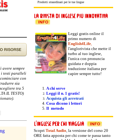
Prodotti straordinari per le tue lingue
Leggi gratis online il
primo numero di
English4Life
,
l'anglorivista che mette il
turbo al tuo inglese,
l'unica con pronuncia
guidata e doppia
di avere sempre
traduzione italiana per
i testi paralleli
capire sempre tutto!
e cominciare con
tradurre sia
scegliere tra 5
A chi serve
OLTA IL TESTO)
Leggi il n. 1 gratis!
zionato).
Acquista gli arretrati
Cosa dicono i lettori
Il metodo
Scopri
Total Audio
, la versione del
corso 20
ORE fatta apposta per chi come te passa tanto