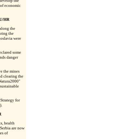
 develop the
 of economic
HU/HR
along the
ring the
goslavia were
eclared some
unds danger
e the mines
d clearing the
"Natura2000"
sustainable
 Strategy for
).
R
s, health
 Serbia are now
es of