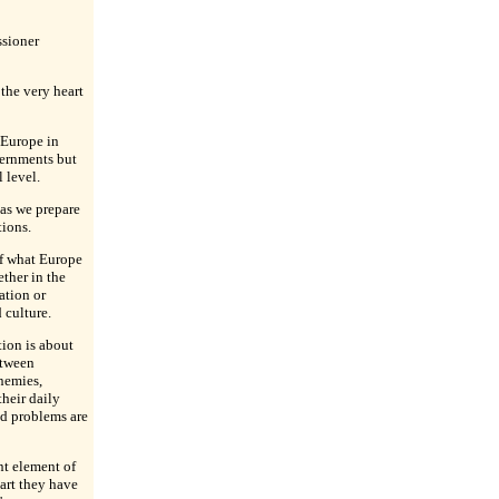
sioner
 the very heart
 Europe in
vernments but
 level.
as we prepare
tions.
of what Europe
ether in the
ation or
 culture.
tion is about
etween
nemies,
their daily
ed problems are
t element of
part they have