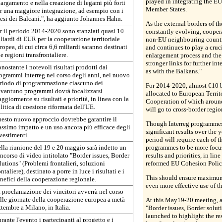
played in integrating the EU
largamento e nella creazione di legami più forti
Member States.
r una maggiore integrazione, ad esempio con i
esi dei Balcani.", ha aggiunto Johannes Hahn.
As the external borders of th
r il periodo 2014-2020 sono stanziati quasi 10
constantly evolving, cooper
liardi di EUR per la cooperazione territoriale
non-EU neighbouring countr
ropea, di cui circa 6,6 miliardi saranno destinati
and continues to play a cruci
le regioni transfrontaliere.
enlargement process and the 
stronger links for further int
nostante i notevoli risultati prodotti dai
as with the Balkans."
ogrammi Interreg nel corso degli anni, nel nuovo
riodo di programmazione ciascuno dei
For 2014-2020, almost €10 b
vantuno programmi dovrà focalizzarsi
allocated to European Territ
ggiormente su risultati e priorità, in linea con la
Cooperation of which around
litica di coesione riformata dell'UE.
will go to cross-border regio
esto nuovo approccio dovrebbe garantire il
Though Interreg programmes
ssimo impatto e un uso ancora più efficace degli
significant results over the 
vestimenti.
period will require each of t
lla riunione del 19 e 20 maggio sarà indetto un
programmes to be more focus
ncorso di video intitolato "Border issues, Border
results and priorities, in lin
lutions" (Problemi frontalieri, soluzioni
reformed EU Cohesion Polic
ontaliere), destinato a porre in luce i risultati e i
This should ensure maximu
nefici della cooperazione regionale.
even more effective use of t
 proclamazione dei vincitori avverrà nel corso
lle giornate della cooperazione europea a metà
At this May19-20 meeting, a
ttembre a Milano, in Italia.
"Border issues, Border soluti
launched to highlight the re
rante l'evento i partecipanti al progetto e i