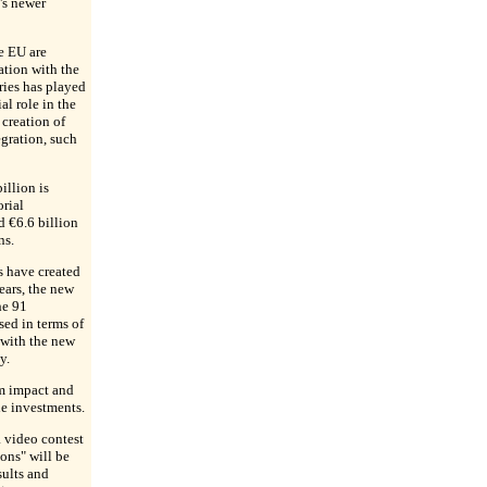
's newer
e EU are
ation with the
ies has played
al role in the
creation of
egration, such
illion is
orial
 €6.6 billion
ns.
 have created
years, the new
he 91
ed in terms of
e with the new
y.
m impact and
he investments.
 video contest
ons" will be
sults and