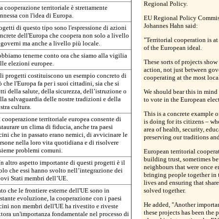
Regional Policy.
a cooperazione territoriale è strettamente
nnessa con l'idea di Europa.
EU Regional Policy Commis
Johannes Hahn said:
ogetti di questo tipo sono l'espressione di azioni
ncrete dell'Europa che coopera non solo a livello
"Territorial cooperation is at
 governi ma anche a livello più locale.
of the European ideal.
bbiamo tenerne conto ora che siamo alla vigilia
These sorts of projects show
lle elezioni europee.
action, not just between go
li progetti costituiscono un esempio concreto di
cooperating at the most local
ò che l'Europa fa per i suoi cittadini, sia che si
atti della salute, della sicurezza, dell’istruzione o
We should bear this in mind 
lla salvaguardia delle nostre tradizioni e della
to vote in the European elec
stra cultura.
This is a concrete example 
 cooperazione territoriale europea consente di
is doing for its citizens – wh
staurare un clima di fiducia, anche tra paesi
area of health, security, educ
cini che in passato erano nemici, di avvicinare le
preserving our traditions and
rsone nella loro vita quotidiana e di risolvere
sieme problemi comuni.
European territorial coopera
building trust, sometimes b
n altro aspetto importante di questi progetti è il
neighbours that were once e
olo che essi hanno svolto nell’integrazione dei
bringing people together in 
ovi Stati membri dell’UE.
lives and ensuring that shar
to che le frontiere esterne dell'UE sono in
solved together.
stante evoluzione, la cooperazione con i paesi
He added, "Another importan
cini non membri dell'UE ha rivestito e riveste
these projects has been the 
ttora un'importanza fondamentale nel processo di