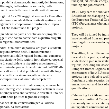
transport, education, energy,
mpo della sicurezza, dei trasporti, dell'istruzione,
training and job creation.
ll'energia, dell'assistenza sanitaria, della
rmazione e della creazione di posti di lavoro.
19-20 May sees the annual m
Brussels of the Managing Aut
i giorni 19 e 20 maggio si svolgerà a Bruxelles
the European Territorial Co
 riunione annuale delle autorità di gestione dei
(ETC) Programmes who moni
ogrammi di cooperazione territoriale europea
projects.
TE) che monitorano tali progetti.
 prenderanno parte i beneficiari dei progetti e i
They will be joined by indi
ggetti che hanno partecipato a quattro progetti
have benefited from and part
ro regionali transfrontalieri.
four flagship cross-border re
projects.
dici, funzionari di polizia, artigiani e studenti
 regioni diverse dell'UE incontreranno i
Travelling, from different pa
ppresentanti delle regioni frontaliere, compresa
these doctors, police, crafts
Associazione delle regioni frontaliere europee, al
students will join representa
ne di condividere le rispettive esperienze sul
regions, including the Assoc
ntributo dei progetti transfrontalieri dell’UE alla
European Border Regions, to
cerca di soluzioni ai problemi inerenti alla fuga
experiences of how EU cross
i cervelli, alla sicurezza, alla salute, alla
projects have helped to tack
soccupazione e al vuoto di competenze.
from brain drain, security, he
unemployment and lack of e
 cooperazione territoriale europea, nota anche
qualifications.
me Interreg, che l'anno prossimo celebrerà il suo
nticinquesimo anniversario, è diventata uno dei
Celebrating its 25th annivers
lastri della politica regionale europea.
European Territorial Coopera
hannes Hahn, commissario per la Politica
commonly known as Interre
gionale, ha dichiarato:
an important cornerstone of