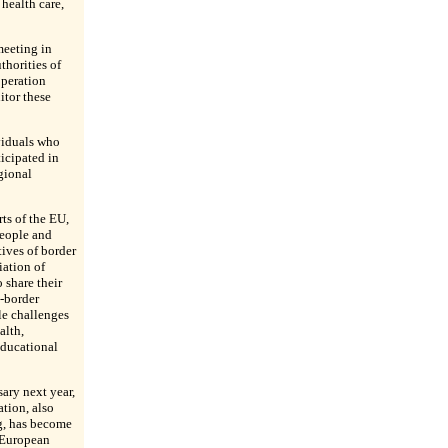
 health care,
eeting in
horities of
operation
tor these
viduals who
icipated in
gional
rts of the EU,
people and
tives of border
iation of
 share their
-border
le challenges
alth,
ducational
ary next year,
tion, also
g, has become
 European