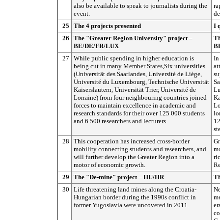
also be available to speak to journalists during the
ra
event.
de
25
The 4 projects presented
I 
26
The "Greater Region University" project –
Th
BE/DE/FR/LUX
B
27
While public spending in higher education is
In
being cut in many Member States,Six universities
at
(Universität des Saarlandes, Université de Liège,
su
Université du Luxembourg, Technische Universität
Sa
Kaiserslautern, Universität Trier, Université de
Lu
Lorraine) from four neighbouring countries joined
Ka
forces to maintain excellence in academic and
Lo
research standards for their over 125 000 students
lo
and 6 500 researchers and lecturers.
12
st
28
This cooperation has increased cross-border
Gr
mobility connecting students and researchers, and
mo
will further develop the Greater Region into a
ri
motor of economic growth.
Re
29
The "De-mine" project – HU/HR
Th
30
Life threatening land mines along the Croatia-
Ne
Hungarian border during the 1990s conflict in
me
former Yugoslavia were uncovered in 2011.
er
co