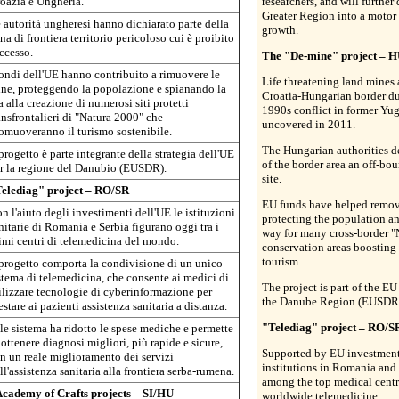
oazia e Ungheria.
researchers, and will further
Greater Region into a motor
 autorità ungheresi hanno dichiarato parte della
growth.
na di frontiera territorio pericoloso cui è proibito
accesso.
The "De-mine" project – 
fondi dell'UE hanno contribuito a rimuovere le
Life threatening land mines 
ne, proteggendo la popolazione e spianando la
Croatia-Hungarian border du
a alla creazione di numerosi siti protetti
1990s conflict in former Yu
ansfrontalieri di "Natura 2000" che
uncovered in 2011.
omuoveranno il turismo sostenibile.
The Hungarian authorities d
 progetto è parte integrante della strategia dell'UE
of the border area an off-bo
r la regione del Danubio (EUSDR).
site.
elediag" project – RO/SR
EU funds have helped remov
n l'aiuto degli investimenti dell'UE le istituzioni
protecting the population an
nitarie di Romania e Serbia figurano oggi tra i
way for many cross-border 
imi centri di telemedicina del mondo.
conservation areas boosting 
tourism.
 progetto comporta la condivisione di un unico
stema di telemedicina, che consente ai medici di
The project is part of the EU
ilizzare tecnologie di cyberinformazione per
the Danube Region (EUSDR
estare ai pazienti assistenza sanitaria a distanza.
"Telediag" project – RO/S
le sistema ha ridotto le spese mediche e permette
 ottenere diagnosi migliori, più rapide e sicure,
Supported by EU investment
n un reale miglioramento dei servizi
institutions in Romania and
ll'assistenza sanitaria alla frontiera serba-rumena.
among the top medical centr
cademy of Crafts projects – SI/HU
worldwide telemedicine.