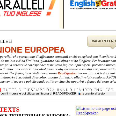
LLELI
UNIONE EUROPEA
ti paralleli che permettono di affrontare contenuti anche complessi con il conforto 
a un lato e si ha l'italiano, guardare dall'altro e si ha l'inglese. Per lavorare con 
are poi a cercare le corrispondenze nel testo inglese. I più esperti potranno invec
gni dubbio ulteriore c'è il vocabolario di Babylon in alto a sinistra che consente di 
zioni. Per finire, ti consigliamo di usare
ReadSpeaker
per ascoltare il testo. Puoi 
e indiano) e 2 modalità di ascolto: ascolto dall'inizio alla fine (cliccando su ASC
ione con il mouse e poi cliccando sull'iconcina che apparirà a fianco del testo sele
TEXTS
NE TERRITORIALE EUROPEA: