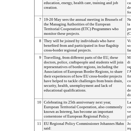
education, energy, health care, training and job
ca
creation.
de
fo
7
19-20 May sees the annual meeting in Brussels of
Ne
the Managing Authorities of the European
la
Territorial Cooperation (ETC) Programmes who
pr
monitor these projects.
(C
8
They will be joined by individuals who have
Vi
benefited from and participated in four flagship
so
cross-border regional projects.
fa
9
Travelling, from different parts of the EU, these
Me
doctors, police, craftspeople and students will join
di
representatives of border regions, including the
ra
Association of European Border Regions, to share
l'
their experiences of how EU cross-border projects
fi
have helped to tackle challenges from brain drain,
co
security, health, unemployment and lack of
ri
educational qualifications.
de
di
10
Celebrating its 25th anniversary next year,
La
European Territorial Cooperation, also commonly
co
known as Interreg, has become an important
ve
cornerstone of European Regional Policy.
pi
11
EU Regional Policy Commissioner Johannes Hahn
Jo
said:
re