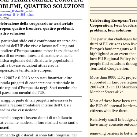
OBLEMI, QUATTRO SOLUZIONI
ess-release_IP-14-565_en.htm
ess-release_IP-14-565_it.htm
05-2014
Celebrating European Terr
lebrazione della cooperazione territoriale
Cooperation: Four borders,
ropea: quattro frontiere, quattro problemi,
problems, four solutions
attro soluzioni
The particular challenges fa
 particolari sfide cui è confrontato un terzo dei
third of EU citizens who liv
ttadini dell'UE che vive e lavora nelle regioni
Europe's border regions will
ontaliere d'Europa saranno messe in evidenza nel
highlighted at an event that
rso di un evento inteso a dimostrare come la
how EU Regional Policy is h
litica regionale dell'UE aiuta le popolazioni
people find solutions throu
cali a trovare soluzioni attraverso la
Territorial Cooperation.
operazione territoriale europea.
More than 8000 ETC project
a il 2007 e il 2013 sono stati finanziati oltre
supported in Europe's regio
tomila progetti di cooperazione territoriale in
2007-2013 - in EU Members
rie regioni d'Europa, sia negli Stati membri che
Member States alike.
i paesi non membri dell'UE.
 maggior parte di tali progetti interessava le
Most of these have been cen
ssanta regioni frontaliere interne dell'UE e i
the EU's 60 internal borders
ttadini che vi risiedono.
citizens who live there.
nché i progetti fossero dotati di un bilancio
Relatively small in budget, t
lativamente modesto, i loro risultati sono tanti e
have many concrete outcom
ncreti:
removing barriers to better s
iminando gli ostacoli si sono fatti progressi nel