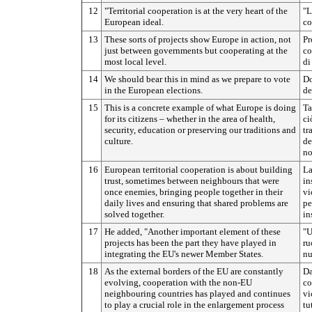
12
"Territorial cooperation is at the very heart of the
"L
European ideal.
co
13
These sorts of projects show Europe in action, not
Pr
just between governments but cooperating at the
co
most local level.
di
14
We should bear this in mind as we prepare to vote
Do
in the European elections.
de
15
This is a concrete example of what Europe is doing
Ta
for its citizens – whether in the area of health,
ci
security, education or preserving our traditions and
tr
culture.
de
no
16
European territorial cooperation is about building
La
trust, sometimes between neighbours that were
in
once enemies, bringing people together in their
vi
daily lives and ensuring that shared problems are
pe
solved together.
in
17
He added, "Another important element of these
"U
projects has been the part they have played in
ru
integrating the EU's newer Member States.
nu
18
As the external borders of the EU are constantly
Da
evolving, cooperation with the non-EU
co
neighbouring countries has played and continues
vi
to play a crucial role in the enlargement process
tu