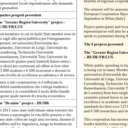
benefits of regional coopera
ppresentanti locali risponderanno alle domande
i giornalisti.
The winners will be announc
European Cooperation Days
quattro progetti presentati
September in Milan (Italy).
e "Greater Region University" project –
E/DE/FR/LUX
Project participants and loca
representatives will also be 
 un momento in cui in molti Stati membri sono in
speak to journalists during t
to tagli alla spesa pubblica per l'insegnamento
periore, sei università (Universität des
The 4 projects presented
arlandes, Université de Liège, Université du
xembourg, Technische Universität
The "Greater Region Unive
iserslautern, Universität Trier, Université de
– BE/DE/FR/LUX
rraine) di quattro paesi limitrofi hanno unito i
While public spending in hi
ro sforzi per continuare ad offrire ai loro oltre
is being cut in many Member
5 000 studenti e 6 500 ricercatori e docenti lo
universities (Universität des
esso livello di eccellenza accademica e di ricerca.
Université de Liège, Univers
azie a tale cooperazione si è rafforzata la
Luxembourg, Technische Uni
bilità transfrontaliera che collega studenti e
Kaiserslautern, Universität T
cercatori e si consoliderà il ruolo della Grande
de Lorraine) from four neig
gione quale motore di crescita economica.
countries joined forces to m
excellence in academic and 
e "De-mine" project – HU/HR
standards for their over 125
l 2011 sono state individuate mine terrestri che
and 6 500 researchers and lec
ttono a repentaglio la vita delle persone e che
ano state collocate negli anni novanta, durante il
This cooperation has increas
nflitto nell'ex Jugoslavia, lungo la frontiera tra
border mobility connecting 