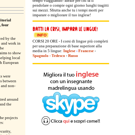
tempo viaggiando! Ideale per chi fa il
pendolare o compie ogni giorno lunghi tragitti
sui mezzi. Sfrutta anche tu i tempi morti per
imparare o migliorare il tuo inglese!
itorial
 four
ced by the
CORSI 20 ORE - I corsi di lingue più completi
e and work in
per una preparazione di base superiore alla
 be
media in 5 lingue:
Inglese
-
Francese
-
 aims to show
Spagnolo
-
Tedesco
-
Russo
elping local
gh European
s were
ns between
 and non-
tred around
 and the
he projects
es:
ecurity,