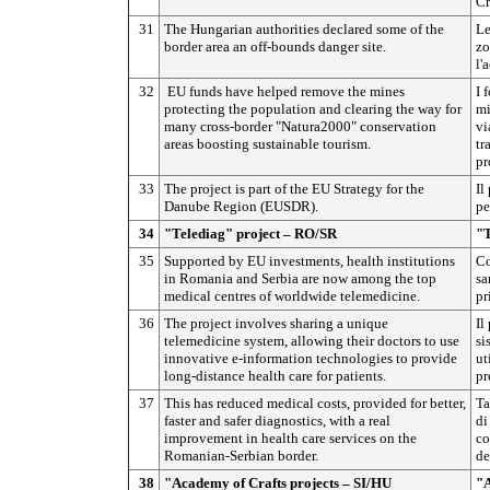
Cr
31
The Hungarian authorities declared some of the
Le
border area an off-bounds danger site.
zo
l'
32
EU funds have helped remove the mines
I 
protecting the population and clearing the way for
mi
many cross-border "Natura2000" conservation
vi
areas boosting sustainable tourism.
tr
pr
33
The project is part of the EU Strategy for the
Il
Danube Region (EUSDR).
pe
34
"Telediag" project – RO/SR
"T
35
Supported by EU investments, health institutions
Co
in Romania and Serbia are now among the top
sa
medical centres of worldwide telemedicine.
pr
36
The project involves sharing a unique
Il
telemedicine system, allowing their doctors to use
si
innovative e-information technologies to provide
ut
long-distance health care for patients.
pr
37
This has reduced medical costs, provided for better,
Ta
faster and safer diagnostics, with a real
di
improvement in health care services on the
co
Romanian-Serbian border.
de
38
"Academy of Crafts projects – SI/HU
"A