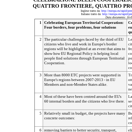
QUATTRO FRONTIERE, QUATTRO PR
Inglese tratto da:
http://europa.eu/rapid/pr
Italiano tratto da:
http://europa.eu/rapid/pr
Data documento: 16-
1
Celebrating European Territorial Cooperation:
Ce
Four borders, four problems, four solutions
eu
qu
2
The particular challenges faced by the third of EU
Le
citizens who live and work in Europe's border
ci
regions will be highlighted at an event that aims to
fr
show how EU Regional Policy is helping local
co
people find solutions through European Territorial
po
Cooperation.
lo
co
3
More than 8000 ETC projects were supported in
Tr
Europe's regions between 2007-2013 - in EU
ot
Members and non-Member States alike.
va
ne
4
Most of these have been centred around the EU's
La
60 internal borders and the citizens who live there.
se
ci
5
Relatively small in budget, the projects have many
Be
concrete outcomes:
re
co
6
removing barriers to better security, transport,
el