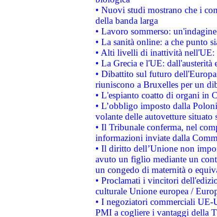
• Nuovi studi mostrano che i cons
della banda larga
• Lavoro sommerso: un'indagine 
• La sanità online: a che punto 
• Alti livelli di inattività nell'
• La Grecia e l'UE: dall'austerità
• Dibattito sul futuro dell'Europa:
riuniscono a Bruxelles per un di
• L'espianto coatto di organi in 
• L’obbligo imposto dalla Polonia 
volante delle autovetture situato s
• Il Tribunale conferma, nel compl
informazioni inviate dalla Commi
• Il diritto dell’Unione non imp
avuto un figlio mediante un contr
un congedo di maternità o equiv
• Proclamati i vincitori dell'edi
culturale Unione europea / Euro
• I negoziatori commerciali UE-U
PMI a cogliere i vantaggi della 