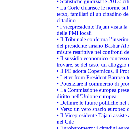
• Statistiche giudiziarie 2013: ci
• La Corte chiarisce le norme sul 
terzo, familiari di un cittadino 
cittadino
• l vicepresidente Tajani visita l
delle PMI locali
• Il Tribunale conferma l’inserim
del presidente siriano Bashar Al 
misure restrittive nei confronti de
• Il sussidio economico concesso 
trovare, se del caso, un alloggio
• Il PE adotta Copernicus, il Pr
• Letter from President Barroso
• Potenziare il commercio di prod
• La Commissione europea presen
diritto nell’Unione europea
• Definire le future politiche nel 
• Verso un vero spazio europeo di 
• Il Vicepresidente Tajani assiste
nel Cile
• Eurobarometro: i cittadini euro