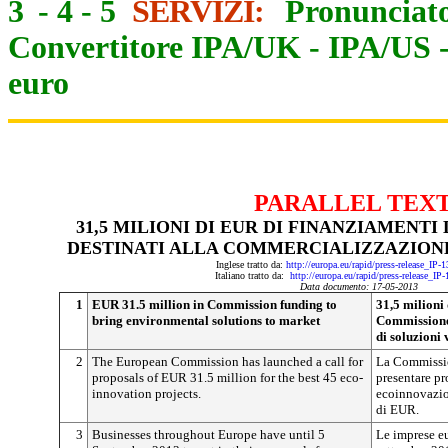
3
-
4
-
5
SERVIZI:
Pronunciato
Convertitore IPA/UK
-
IPA/US
euro
PARALLEL TEX
31,5 MILIONI DI EUR DI FINANZIAMENT
DESTINATI ALLA COMMERCIALIZZAZIONE
Inglese tratto da:
http://europa.eu/rapid/press-release_IP
Italiano tratto da:
http://europa.eu/rapid/press-release_IP
Data documento: 17-05-2013
1
EUR 31.5 million in Commission funding to
31,5 milioni
bring environmental solutions to market
Commissione 
di soluzioni 
2
The European Commission has launched a call for
La Commissio
proposals of EUR 31.5 million for the best 45 eco-
presentare pr
innovation projects.
ecoinnovazio
di EUR.
3
Businesses throughout Europe have until 5
Le imprese e