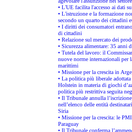
agevolare l'assunzione nel settore 
• L'UE facilita l'accesso ai dati s
• L'istruzione e la formazione n
secondo un quarto dei cittadini 
• I diritti dei consumatori entran
di cittadini
• Relazione sul mercato dei prodot
• Sicurezza alimentare: 35 anni d
• Tutela del lavoro: il Commissa
nuove norme internazionali per la 
marittimi
• Missione per la crescita in Arg
• La politica più liberale adott
Holstein in materia di giochi d’a
politica più restrittiva seguita ne
• Il Tribunale annulla l’iscrizion
nell’elenco delle entità destinatar
Siria
• Missione per la crescita: le PM
Paraguay
• Il Tribunale conferma l’ammenda