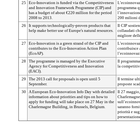
25
Eco-Innovation is funded via the Competitiveness
L’ecoinnovaz
and Innovation Framework Programme (CIP) and
programma qu
has a budget of about €220 million for the period
l’innovazione
2008 to 2013.
200 milioni d
26
It supports technologically-proven products that
Il CIP sostie
help make better use of Europe's natural resources.
collaudati ch
migliore dell
27
Eco-Innovation is a green strand of the CIP and
L’ecoinnovaz
contributes to the Eco-Innovation Action Plan
contribuisce 
(EcoAP).
l’ecoinnovaz
28
The programme is managed by the Executive
Il programma 
Agency for Competitiveness and Innovation
la competitiv
(EACI).
29
The 2013 call for proposals is open until 5
Il termine ul
September.
proposte scad
30
A European Eco-Innovation Info Day with detailed
Il 27 maggio,
information about priorities and tips on how to
Charlemagne, 
apply for funding will take place on 27 May in the
sull’ecoinno
Charlemagne Building, in Brussels, Belgium.
saranno forni
priorità e su
presentazion