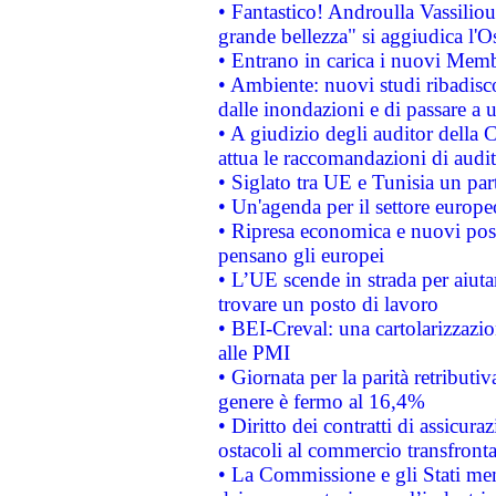
• Fantastico! Androulla Vassilio
grande bellezza" si aggiudica l'O
• Entrano in carica i nuovi Memb
• Ambiente: nuovi studi ribadisco
dalle inondazioni e di passare a u
• A giudizio degli auditor della
attua le raccomandazioni di aud
• Siglato tra UE e Tunisia un part
• Un'agenda per il settore europe
• Ripresa economica e nuovi post
pensano gli europei
• L’UE scende in strada per aiutar
trovare un posto di lavoro
• BEI-Creval: una cartolarizzazio
alle PMI
• Giornata per la parità retributiv
genere è fermo al 16,4%
• Diritto dei contratti di assicura
ostacoli al commercio transfronta
• La Commissione e gli Stati mem