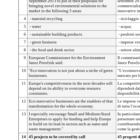
September 2013 to put in their proposals for
settembre 201
bringing novel environmental solutions to the
commercializ
market in the following 5 areas:
innovative in
4
- material recycling
- riciclaggio 
5
- water
- acqua;
6
- sustainable building products
- prodotti sos
7
- green business
- imprese ver
8
- the food and drink sector.
- settore ali
9
European Commissioner for the Environment
Il commissar
Janez Potočnik said:
Janez Potočni
10
"Eco-innovation is not just about a niche of green
“L’ecoinnova
businesses.
mercato per l
11
Europe's competitiveness in the next decades will
La competiti
depend on its ability to overcome resource
dipenderà dal
constraints.
disponibilità 
12
Eco-innovative businesses are the enablers of that
Le imprese ve
transformation for the whole economy.
di tutta l’ec
13
I especially encourage Small and Medium-Sized
In particolar
Enterprises to apply for funding and help Europe
presentare u
to build on its lead in sectors such as water and
contribuendo 
waste management."
come la gesti
14
45 projects to be covered by call
45 progetti 