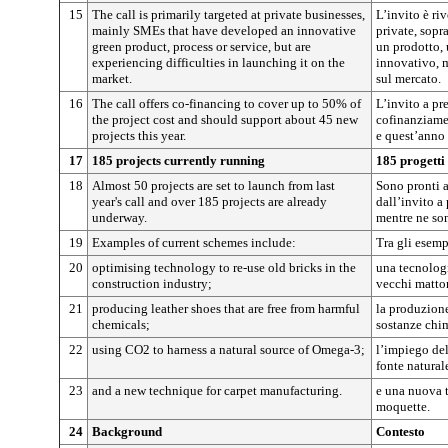
15
The call is primarily targeted at private businesses,
L’invito è ri
mainly SMEs that have developed an innovative
private, sopr
green product, process or service, but are
un prodotto, 
experiencing difficulties in launching it on the
innovativo, m
market.
sul mercato.
16
The call offers co-financing to cover up to 50% of
L’invito a pr
the project cost and should support about 45 new
cofinanziame
projects this year.
e quest’anno 
17
185 projects currently running
185 progetti
18
Almost 50 projects are set to launch from last
Sono pronti a
year's call and over 185 projects are already
dall’invito a
underway.
mentre ne son
19
Examples of current schemes include:
Tra gli esemp
20
optimising technology to re-use old bricks in the
una tecnologi
construction industry;
vecchi matton
21
producing leather shoes that are free from harmful
la produzione
chemicals;
sostanze chi
22
using CO2 to harness a natural source of Omega-3;
l’impiego del
fonte natural
23
and a new technique for carpet manufacturing.
e una nuova t
moquette.
24
Background
Contesto