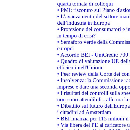
quarta tornata di colloqui
• PMI: riscontro sul Piano d'azi
• L’avanzamento del settore manifa
dell’industria in Europa
• Protezione dei consumatori e in
in tempo di crisi?
• Semaforo verde della Commission
europei
• Accordo BEI - UniCredit: 700 m
• Quadro di valutazione UE della 
efficienti nell'Unione
• Peer review della Corte dei cont
• Insolvenza: la Commissione ra
imprese e dare una seconda oppor
• I risultati dei controlli sulla s
non sono attendibili - afferma la
• Dibattito sul futuro dell'Europ
i cittadini ad Amsterdam
• BEI finanzia per 115 milioni i
• Via libera del PE al caricatore u