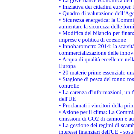
• La governance economica dell'
• Iniziativa dei cittadini europe
• Quadro di valutazione dell’Ag
• Sicurezza energetica: la Commis
aumentare la sicurezza delle forni
• Modifica del bilancio per finanz
imprese e politica di coesione
• Innobarometro 2014: la scarsità 
commercializzazione delle innov
• Acqua di qualità eccellente nel
Europa
• 20 materie prime essenziali: una
• Stagione di pesca del tonno ros
controllo
• La carenza d'informazioni, un fr
dell'UE
• Proclamati i vincitori della p
• Azione per il clima: La Commiss
emissioni di CO2 di camion e a
• La gestione dei regimi di scamb
interessi finanziari dell'UE - sos