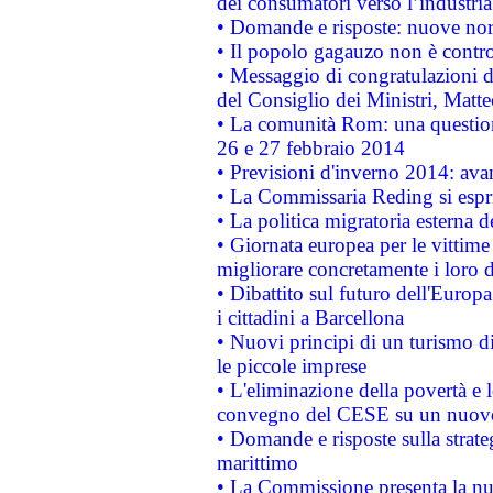
dei consumatori verso l’industria
• Domande e risposte: nuove norm
• Il popolo gagauzo non è contr
• Messaggio di congratulazioni d
del Consiglio dei Ministri, Matt
• La comunità Rom: una questio
26 e 27 febbraio 2014
• Previsioni d'inverno 2014: avan
• La Commissaria Reding si espr
• La politica migratoria esterna 
• Giornata europea per le vittime
migliorare concretamente i loro di
• Dibattito sul futuro dell'Europ
i cittadini a Barcellona
• Nuovi principi di un turismo di
le piccole imprese
• L'eliminazione della povertà e l
convegno del CESE su un nuovo 
• Domande e risposte sulla strate
marittimo
• La Commissione presenta la nu