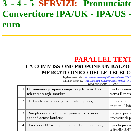
3
-
4
-
5
SERVIZI:
Pronunciato
Convertitore IPA/UK
-
IPA/US
euro
PARALLEL TEX
LA COMMISSIONE PROPONE UN BALZO I
MERCATO UNICO DELLE TELECO
Inglese tratto da:
http://europa.eu/rapid/press-release_IP
Italiano tratto da:
http://europa.eu/rapid/press-release_IP
Data documento: 11-09-2013
1
Commission proposes major step forward for
La Commissi
telecoms single market
verso il mer
2
- EU-wide and roaming-free mobile plans;
- Piani di te
in tutta l'Un
3
- Simpler rules to help companies invest more and
- regole più 
expand across borders;
investire di 
4
- First-ever EU-wide protection of net neutrality;
- per la prima
a livello del