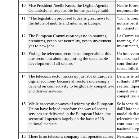
10
Vice President Neelie Kroes, the Digital Agenda
Neelie Kroes
Commissioner responsible for the package, said:
responsabile 
11
“The legislation proposed today is great news for
"Con la norm
the future of mobile and internet in Europe.
notizie per i
di internet i
12
The European Commission says no to roaming
La Commissio
premiums, yes to net neutrality, yes to investment,
roaming, sì al
yes to new jobs.
investimenti,
13
Fixing the telecoms sector is no longer about this
Un intervent
one sector but about supporting the sustainable
interesse esc
development of all sectors.”
contribuisce
sostenibile di 
14
The telecoms sector makes up just 9% of Europe’s
Benché le te
digital economy because all sectors increasingly
soltanto il 9
depend on connectivity to be globally competitive
i settori dip
and deliver services.
connettività p
competitivi a
15
While successive waves of reform by the European
Se la serie d
Union have helped transform the way telecoms
dall'Unione e
services are delivered in the European Union, the
modalità di e
sector still operates largely on the basis of 28
telecomunicaz
national markets.
continua a o
nazionali sep
16
There is no telecoms company that operates across
Nessuna soci