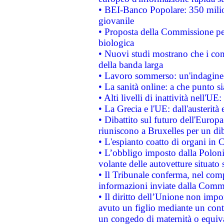
• BEI-Banco Popolare: 350 mili
giovanile
• Proposta della Commissione pe
biologica
• Nuovi studi mostrano che i cons
della banda larga
• Lavoro sommerso: un'indagine 
• La sanità online: a che punto 
• Alti livelli di inattività nell'
• La Grecia e l'UE: dall'austerità
• Dibattito sul futuro dell'Europa:
riuniscono a Bruxelles per un di
• L'espianto coatto di organi in 
• L’obbligo imposto dalla Polonia 
volante delle autovetture situato s
• Il Tribunale conferma, nel compl
informazioni inviate dalla Commi
• Il diritto dell’Unione non imp
avuto un figlio mediante un contr
un congedo di maternità o equiv