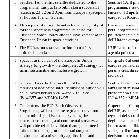
3
Sentinel 1A, the first satellite dedicated to the
Sentinel 1A, il pri
programme, was put into orbit after a successful
programma, è stato
launch at 23:02 on 3 April from Europe’s spaceport
lanciato il 3 apri
at Kourou, French Guiana.
europeo di Kourou,
4
This represents a significant achievement, not just
Ciò rappresenta un
for the Copernicus programme, but also for
per il programma 
European Space Policy and the involvement of the
politica spaziale 
European Union in space activities.
dell'Unione europea
5
The EU has put space at the forefront of its
L'UE ha posto lo s
political agenda.
agenda politica.
6
Space is at the heart of the European Union
Lo spazio è al cent
strategy for growth – the Europe 2020 strategy for
europea per la cre
smart, sustainable and inclusive growth.
per una crescita in
inclusiva.
7
Sentinel 1A is the first satellite of the first of six
Sentinel 1A è il pr
families of dedicated satellite missions, which will
famiglie di mission
be launched between 2014 and 2021. See
prenderanno il via 
IP/14/357 and MEMO/14/251.
IP/14/357 e MEM
8
Copernicus, the EU's Earth Observation
Copernicus, il pro
Programme, will ensure the regular observation
dell'UE, assicurer
and monitoring of Earth sub-systems, the
regolari dei sottosi
atmosphere, oceans, and continental surfaces, and
degli oceani e dell
will provide reliable, validated and guaranteed
informazioni affida
information in support of a broad range of
sostegno di un'am
environmental and security applications and
decisioni in tema 