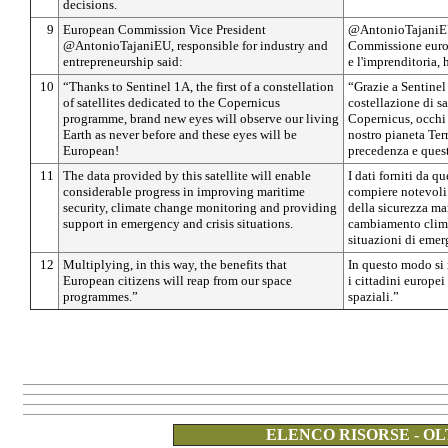
decisions.
9
European Commission Vice President
@AntonioTajaniEU
@AntonioTajaniEU, responsible for industry and
Commissione europe
entrepreneurship said:
e l'imprenditoria, 
10
“Thanks to Sentinel 1A, the first of a constellation
“Grazie a Sentinel
of satellites dedicated to the Copernicus
costellazione di s
programme, brand new eyes will observe our living
Copernicus, occhi 
Earth as never before and these eyes will be
nostro pianeta Ter
European!
precedenza e quest
11
The data provided by this satellite will enable
I dati forniti da q
considerable progress in improving maritime
compiere notevoli 
security, climate change monitoring and providing
della sicurezza ma
support in emergency and crisis situations.
cambiamento climat
situazioni di emerg
12
Multiplying, in this way, the benefits that
In questo modo si
European citizens will reap from our space
i cittadini europe
programmes.”
spaziali.”
ELENCO RISORSE - OL