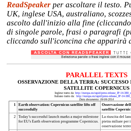
ReadSpeaker
per ascoltare il testo. P
UK, inglese USA, australiano, scozzes
ascolto dall'inizio alla fine (clicc
di singole parole, frasi o paragrafi (
cliccando sull'iconcina che apparirà a
PARALLEL TEXTS
OSSERVAZIONE DELLA TERRA: SUCCESSO 
SATELLITE COPERNICUS
Inglese tratto da:
http://europa.eu/rapid/press-release_IP-14-380
Italiano tratto da:
http://europa.eu/rapid/press-release_IP-14-380
Data documento: 04-04-2014
1
Earth observation: Copernicus satellite lifts off
Osservazione dell
successfully
satellite Copernic
2
Today’s successful launch marks a major milestone
La riuscita del la
for EU’s Earth observation programme Copernicus.
pietra miliare per
osservazione terre