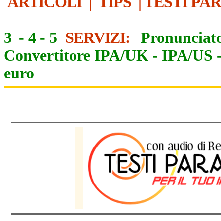
ARTICOLI
|
TIPS
|
TESTI PA
3
-
4
-
5
SERVIZI:
Pronunciato
Convertitore IPA/UK
-
IPA/US
euro