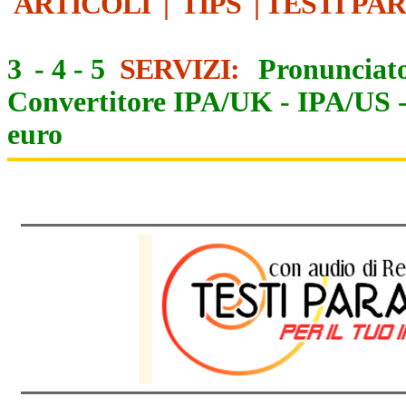
ARTICOLI
|
TIPS
|
TESTI PA
3
-
4
-
5
SERVIZI:
Pronunciato
Convertitore IPA/UK
-
IPA/US
euro