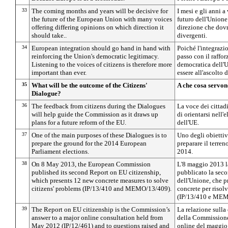
33
The coming months and years will be decisive for
I mesi e gli anni a
the future of the European Union with many voices
futuro dell'Unione 
offering differing opinions on which direction it
direzione che dov
should take..
divergenti.
34
European integration should go hand in hand with
Poiché l'integrazi
reinforcing the Union's democratic legitimacy.
passo con il raffo
Listening to the voices of citizens is therefore more
democratica dell'U
important than ever.
essere all'ascolto d
35
What will be the outcome of the Citizens'
A che cosa servono
Dialogue?
36
The feedback from citizens during the Dialogues
La voce dei cittad
will help guide the Commission as it draws up
di orientarsi nell'
plans for a future reform of the EU.
dell'UE.
37
One of the main purposes of these Dialogues is to
Uno degli obiettiv
prepare the ground for the 2014 European
preparare il terren
Parliament elections.
2014.
38
On 8 May 2013, the European Commission
L'8 maggio 2013 
published its second Report on EU citizenship,
pubblicato la seco
which presents 12 new concrete measures to solve
dell'Unione, che 
citizens' problems (IP/13/410 and MEMO/13/409).
concrete per risolv
(IP/13/410 e MEM
39
The Report on EU citizenship is the Commission’s
La relazione sulla 
answer to a major online consultation held from
della Commissione
May 2012 (IP/12/461) and to questions raised and
online del maggio 