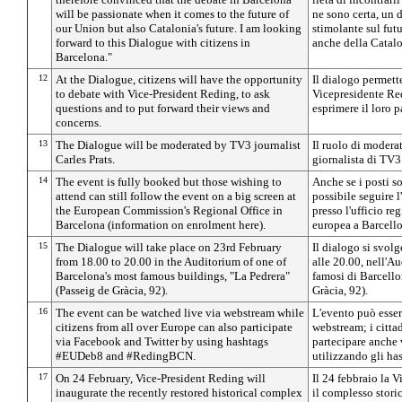
will be passionate when it comes to the future of
ne sono certa, un 
our Union but also Catalonia's future.
I am looking
stimolante sul fut
forward to this Dialogue with citizens in
anche della Catal
Barcelona."
12
At the Dialogue, citizens will have the opportunity
Il dialogo permette
to debate with Vice-President Reding, to ask
Vicepresidente Re
questions and to put forward their views and
esprimere il loro p
concerns.
13
The Dialogue will be moderated by TV3 journalist
Il ruolo di moderat
Carles Prats.
giornalista di TV3
14
The event is fully booked but those wishing to
Anche se i posti s
attend can still follow the event on a big screen at
possibile seguire
the European Commission's Regional Office in
presso l'ufficio r
Barcelona (information on enrolment here).
europea a Barcello
15
The Dialogue will take place on 23rd February
Il dialogo si svolg
from 18.00 to 20.00 in the Auditorium of one of
alle 20.00, nell'A
Barcelona's most famous buildings, "La Pedrera"
famosi di Barcello
(Passeig de Gràcia, 92).
Gràcia, 92).
16
The event can be watched live via webstream while
L'evento può essere
citizens from all over Europe can also participate
webstream; i citta
via Facebook and Twitter by using hashtags
partecipare anche 
#EUDeb8 and #RedingBCN.
utilizzando gli 
17
On 24 February, Vice-President Reding will
Il 24 febbraio la 
inaugurate the recently restored historical complex
il complesso stori