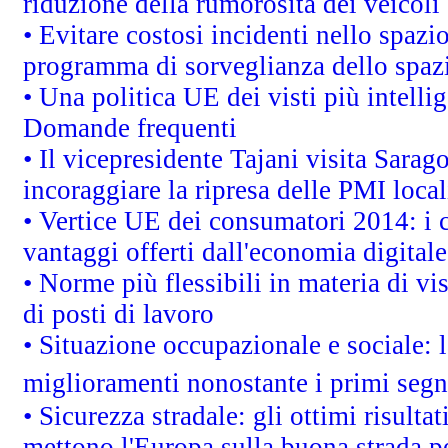
riduzione della rumorosità dei veicoli
• Evitare costosi incidenti nello spazi
programma di sorveglianza dello spazi
• Una politica UE dei visti più intelli
Domande frequenti
• Il vicepresidente Tajani visita Sarag
incoraggiare la ripresa delle PMI local
• Vertice UE dei consumatori 2014: i 
vantaggi offerti dall'economia digitale
• Norme più flessibili in materia di vis
di posti di lavoro
• Situazione occupazionale e sociale: l
miglioramenti nonostante i primi segna
• Sicurezza stradale: gli ottimi risult
mettono l'Europa sulla buona strada per