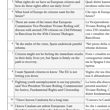
3
What rights do we have as European citizens and
Quali diritti hanno
how do these rights affect our daily lives?
incidono sulla lor
4
What kind of Europe do citizens want for the
Che tipo di Europa
future?
futuro?
5
These are some of the issues that European
La Vicepresidente
Commission Vice-President Viviane Reding will
Viviane Reding dis
discuss with around 250 citizens on 23rd February
circa 250 cittadin
in Barcelona for the 45th Citizens' Dialogue.
con i cittadini che 
Barcellona.
6
"In the midst of the crisis, Spain undertook painful
"Nel pieno della c
reforms.
riforme dolorose.
7
Citizens might not be feeling the immediate results
Forse i cittadini 
in their daily lives yet, but Spain is firmly on the
conseguenze immed
path to recovery.
ma la Spagna è ris
ripresa.
8
I want Spanish citizens to know: The EU is not
Voglio che sia chia
letting you down.
non li abbandoner
9
Fighting youth unemployment is our top priority,"
La lotta alla diso
said Vice-President Viviane Reding, Commissioner
priorità assoluta",
for Justice, Fundamental Rights and Citizenship.
Viviane Reding, Co
diritti fondamental
10
“I have known Catalonia for a long time.
"Conosco la Catal
11
I know Catalans are ardent Europeans. I am
So che i catalani 
therefore convinced that the debate in Barcelona
lieta di incontrarl