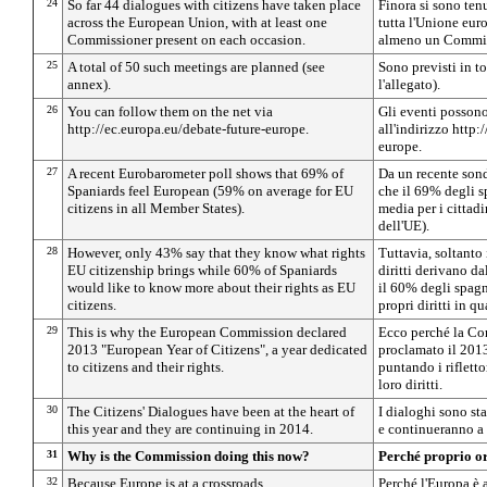
24
So far 44 dialogues with citizens have taken place
Finora si sono tenu
across the European Union, with at least one
tutta l'Unione eur
Commissioner present on each occasion.
almeno un Commis
25
A total of 50 such meetings are planned (see
Sono previsti in to
annex).
l'allegato).
26
You can follow them on the net via
Gli eventi possono
http://ec.europa.eu/debate-future-europe.
all'indirizzo http:
europe.
27
A recent Eurobarometer poll shows that 69% of
Da un recente so
Spaniards feel European (59% on average for EU
che il 69% degli s
citizens in all Member States).
media per i cittadi
dell'UE).
28
However, only 43% say that they know what rights
Tuttavia, soltanto
EU citizenship brings while 60% of Spaniards
diritti derivano da
would like to know more about their rights as EU
il 60% degli spag
citizens.
propri diritti in q
29
This is why the European Commission declared
Ecco perché la C
2013 "European Year of Citizens", a year dedicated
proclamato il 2013
to citizens and their rights.
puntando i rifletto
loro diritti.
30
The Citizens' Dialogues have been at the heart of
I dialoghi sono sta
this year and they are continuing in 2014.
e continueranno a 
31
Why is the Commission doing this now?
Perché proprio o
32
Because Europe is at a crossroads.
Perché l'Europa è 