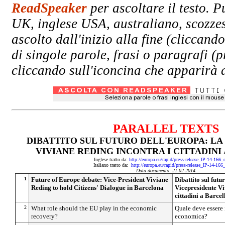
ReadSpeaker
per ascoltare il testo. P
UK, inglese USA, australiano, scozzes
ascolto dall'inizio alla fine (clicc
di singole parole, frasi o paragrafi (
cliccando sull'iconcina che apparirà a
PARALLEL TEXTS
DIBATTITO SUL FUTURO DELL'EUROPA: LA
VIVIANE REDING INCONTRA I CITTADIN
Inglese tratto da:
http://europa.eu/rapid/press-release_IP-14-166
Italiano tratto da:
http://europa.eu/rapid/press-release_IP-14-166
Data documento: 21-02-2014
1
Future of Europe debate: Vice-President Viviane
Dibattito sul futu
Reding to hold Citizens' Dialogue in Barcelona
Vicepresidente Vi
cittadini a Barce
2
What role should the EU play in the economic
Quale deve essere i
recovery?
economica?