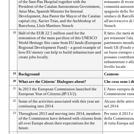
of the Sant-Pau Hospital together with the
restaurato di recen
President of the Catalan Autonomous Government,
comunità autonoma
Artur Mas, Spanish Minister for Internal
spagnolo dello Svi
Development, Ana Pastor the Mayor of the Catalan
sindaco di Barcell
capital city, Xavier Trias, and the Archbishop of
all'arcivescovo di
Barcelona, Lluís Martínez Sistach.
Sistach.
18
Half of the EUR 22.5 million used for the
Il fatto che metà d
restoration of the main pavilion of this UNESCO
per restaurare l'ala
World Heritage Site came from EU funds (European
patrimonio mondi
Regional Development Fund) – a good example of
fondi UE (Fondo e
how EU money can help to build infrastructure and
un buon esempio d
create jobs locally.
possano contribuir
infrastrutture e al
livello locale.
19
Background
Contesto
20
What are the Citizens' Dialogues about?
Che cosa sono i di
21
In 2013 the European Commission launched the
L'Anno europeo dei
European Year of Citizens (IP/13/2).
Commissione europ
22
Some of the activities associated with this year are
Alcune delle attiv
continuing into 2014.
nel 2014.
23
Throughout 2013 and moving into 2014, members
Per tutto il 2013 e
of the Commission have debated with citizens from
della Commissione
all over Europe about their expectations for the
di tutta Europa sul
future.