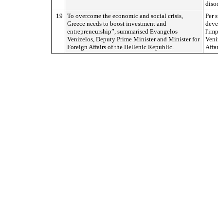
diso
19
To overcome the economic and social crisis,
Per s
Greece needs to boost investment and
deve
entrepreneurship”, summarised Evangelos
l'imp
Venizelos, Deputy Prime Minister and Minister for
Veni
Foreign Affairs of the Hellenic Republic.
Affar