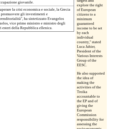
targets and
ccupazione giovanile.
explore the right
uperare la crisi economica e sociale, la Grecia
of European
 promuovere gli investimenti e
citizens to a
renditorialità", ha sintetizzato Evangelos
minimum
zelos, vice primo ministro e ministro degli
guaranteed
i esteri della Repubblica ellenica.
income to be set
by each
individual
country," stated
Luca Jahier,
President of the
Various Interests
Group of the
EESC.
He also supported
the idea of
making the
activities of the
Troika
accountable to
the EP and of
giving the
European
Commission
responsibility for
assessing the
socio-economic