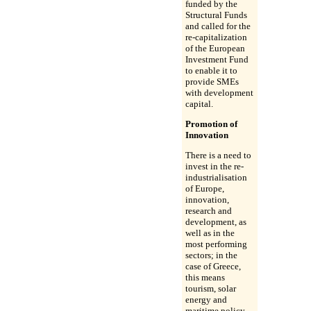
funded by the
Structural Funds
and called for the
re-capitalization
of the European
Investment Fund
to enable it to
provide SMEs
with development
capital.
Promotion of
Innovation
There is a need to
invest in the re-
industrialisation
of Europe,
innovation,
research and
development, as
well as in the
most performing
sectors; in the
case of Greece,
this means
tourism, solar
energy and
maritime policy.