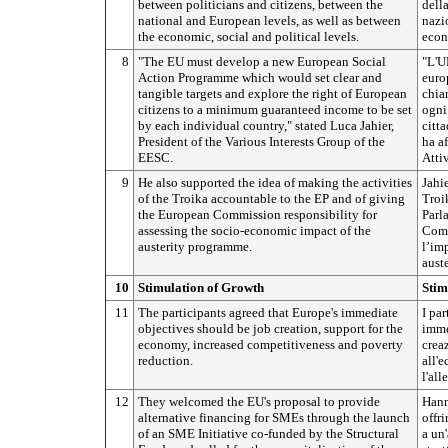
between politicians and citizens, between the
della
national and European levels, as well as between
nazio
the economic, social and political levels.
econ
8
"The EU must develop a new European Social
"L'U
Action Programme which would set clear and
europ
tangible targets and explore the right of European
chiar
citizens to a minimum guaranteed income to be set
ogni 
by each individual country," stated Luca Jahier,
citt
President of the Various Interests Group of the
ha a
EESC.
Atti
9
He also supported the idea of making the activities
Jahie
of the Troika accountable to the EP and of giving
Troi
the European Commission responsibility for
Parl
assessing the socio-economic impact of the
Comm
austerity programme.
l’im
auste
10
Stimulation of Growth
Stim
11
The participants agreed that Europe's immediate
I pa
objectives should be job creation, support for the
imme
economy, increased competitiveness and poverty
creaz
reduction.
all'
l'al
12
They welcomed the EU's proposal to provide
Hann
alternative financing for SMEs through the launch
offr
of an SME Initiative co-funded by the Structural
a un'