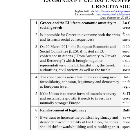
LA GRECIA E L'UE: DALL'AUST
CRESCITA SO
Inglese tratto da:
http://europa.eu/rapid/press
Italiano tratto da:
http://europa.eu/rapid/pres
Data documento: 20-03-
1
Greece and the EU: from economic austerity to
La G
social growth
cres
2
Is it possible for Greece to overcome both the crisis
È pos
and its harsh social consequences?
sue 
3
On 20 March 2014, the European Economic and
Il 2
Social Committee (EESC)1 hosted an EU
europ
conference in Athens (“From Austerity to Growth
econ
and Recovery”) which brought together
e so
representatives of the EU Institutions, the Greek
rappr
authorities, civil society, as well as the media.
socie
4
The conclusions were clear: there is a strong need
Dal 
for solidarity, cohesion, legitimacy and democracy
un fo
at European level.
legi
5
If the Union is to move forward towards recovery
Se l'
and sustainable growth, it needs to invest in a
cresc
mutually stronger Europe.
più u
6
Reinforcement of legitimacy
Raff
7
If we want to increase the political legitimacy and
Se vo
democratic accountability of the Union, the focus
resp
should shift towards building and re-building trust
spost