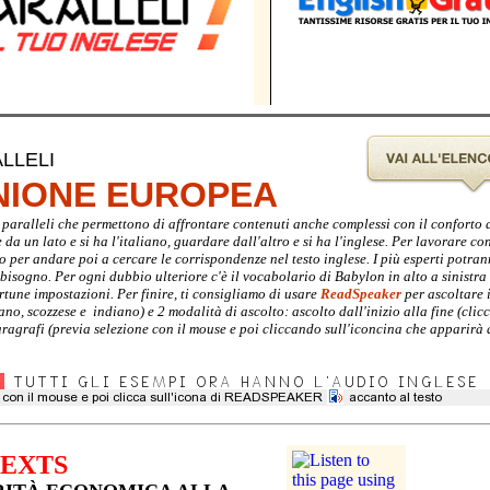
LLELI
UNIONE EUROPEA
sti paralleli che permettono di affrontare contenuti anche complessi con il conforto
a un lato e si ha l'italiano, guardare dall'altro e si ha l'inglese. Per lavorare con 
no per andare poi a cercare le corrispondenze nel testo inglese. I più esperti potra
i bisogno. Per ogni dubbio ulteriore c'è il vocabolario di Babylon in alto a sinistra
rtune impostazioni. Per finire, ti consigliamo di usare
ReadSpeaker
per ascoltare i
ano, scozzese e indiano) e 2 modalità di ascolto: ascolto dall'inizio alla fine (cli
agrafi (previa selezione con il mouse e poi cliccando sull'iconcina che apparirà 
TEXTS