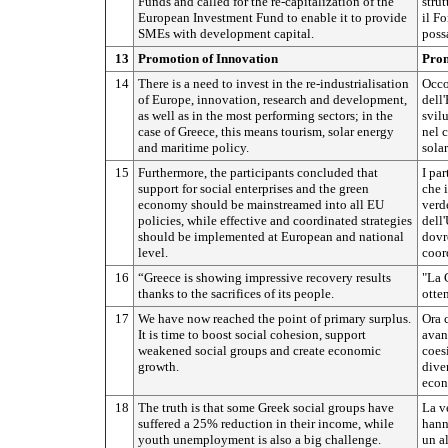
Funds and called for the re-capitalization of the
strut
European Investment Fund to enable it to provide
il F
SMEs with development capital.
possa
13
Promotion of Innovation
Prom
14
There is a need to invest in the re-industrialisation
Occo
of Europe, innovation, research and development,
dell'
as well as in the most performing sectors; in the
svilu
case of Greece, this means tourism, solar energy
nel c
and maritime policy.
solar
15
Furthermore, the participants concluded that
I pa
support for social enterprises and the green
che i
economy should be mainstreamed into all EU
verde
policies, while effective and coordinated strategies
dell
should be implemented at European and national
dovre
level.
coor
16
“Greece is showing impressive recovery results
"La G
thanks to the sacrifices of its people.
otten
17
We have now reached the point of primary surplus.
Ora 
It is time to boost social cohesion, support
avan
weakened social groups and create economic
coesi
growth.
diven
econ
18
The truth is that some Greek social groups have
La ve
suffered a 25% reduction in their income, while
hann
youth unemployment is also a big challenge.
un a