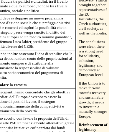
Recovery") which
 fiducia tra politici e cittadini, tra il livello
brought together
nale e quello europeo, nonché tra i livelli
representatives of
omico, sociale e politico.
the EU
E deve sviluppare un nuovo programma
Institutions, the
eo d'azione sociale che si prefigga obiettivi
Greek authorities,
i e concreti ed esplori la possibilità che in
civil society, as
singolo paese venga sancito il diritto dei
well as the media.
adini europei ad un reddito minimo garantito",
ffermato Luca Jahier, presidente del gruppo
The conclusions
vità diverse del CESE.
were clear: there
is a strong need
r ha inoltre sostenuto l’idea di stabilire che la
for solidarity,
ka debba rendere conto delle proprie azioni al
cohesion,
amento europeo e di attribuire alla
legitimacy and
issione la responsabilità di valutare
democracy at
patto socioeconomico del programma di
European level.
rità.
If the Union is to
olare la crescita
move forward
rtecipanti hanno concordato che gli obiettivi
towards recovery
diati dell'Europa dovrebbero essere la
and sustainable
ione di posti di lavoro, il sostegno
growth, it needs
economia, l'aumento della competitività e
to invest in a
leviamento della povertà.
mutually stronger
Europe.
o accolto con favore la proposta dell'UE di
ire alle PMI un finanziamento alternativo grazie
Reinforcement of
apposita iniziativa cofinanziata dai fondi
legitimacy