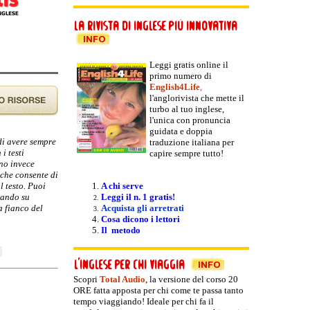
Leggi gratis online il
primo numero di
English4Life
,
l'anglorivista che mette il
turbo al tuo inglese,
l'unica con pronuncia
guidata e doppia
 di avere sempre
traduzione italiana per
i testi
capire sempre tutto!
nno invece
 che consente di
l testo. Puoi
A chi serve
ccando su
Leggi il n. 1 gratis!
a fianco del
Acquista gli arretrati
Cosa dicono i lettori
Il metodo
Scopri
Total Audio
, la versione del
corso 20
ORE fatta apposta per chi come te passa tanto
tempo viaggiando! Ideale per chi fa il