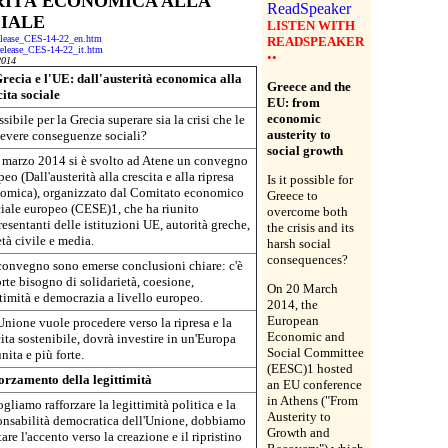
ERITÀ ECONOMICA ALLA
CIALE
LISTEN WITH
-release_CES-14-22_en.htm
READSPEAKER
s-release_CES-14-22_it.htm
••
2014
recia e l'UE: dall'austerità economica alla
Greece and the
cita sociale
EU: from
economic
sibile per la Grecia superare sia la crisi che le
austerity to
severe conseguenze sociali?
social growth
0 marzo 2014 si è svolto ad Atene un convegno
eo (Dall'austerità alla crescita e alla ripresa
Is it possible for
omica), organizzato dal Comitato economico
Greece to
ciale europeo (CESE)1, che ha riunito
overcome both
esentanti delle istituzioni UE, autorità greche,
the crisis and its
tà civile e media.
harsh social
consequences?
convegno sono emerse conclusioni chiare: c'è
rte bisogno di solidarietà, coesione,
On 20 March
ttimità e democrazia a livello europeo.
2014, the
European
Unione vuole procedere verso la ripresa e la
Economic and
ita sostenibile, dovrà investire in un'Europa
Social Committee
nita e più forte.
(EESC)1 hosted
orzamento della legittimità
an EU conference
in Athens ("From
gliamo rafforzare la legittimità politica e la
Austerity to
onsabilità democratica dell'Unione, dobbiamo
Growth and
are l'accento verso la creazione e il ripristino