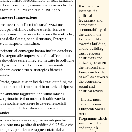
turali, e hanno raccomandato di ricapitalizzare
ondo europeo per gli investimenti in modo che
If we want to
 fornire alle PMI capitale di sviluppo.
increase the
political
uovere l'innovazione
legitimacy and
rre investire nella reindustrializzazione
democratic
Europa, nell'innovazione e nella ricerca e
accountability of
ppo, come anche nei settori più efficienti, che,
the Union, the
aso della Grecia, sono il turismo, l'energia
focus should shift
e e il trasporto marittimo.
towards building
and re-building
rtecipanti al convegno hanno inoltre concluso
trust between
l sostegno alle imprese sociali e all'economia
politicians and
 dovrebbe essere integrato in tutte le politiche
citizens, between
'UE, mentre a livello europeo e nazionale
the national and
bbero essere attuate strategie efficaci e
European levels,
dinate.
as well as between
the economic,
recia, grazie ai sacrifici dei suoi cittadini, sta
social and
endo risultati straordinari in materia di ripresa.
political levels.
che abbiamo raggiunto una situazione di
zo primario, è il momento di rafforzare la
"The EU must
one sociale, sostenere le categorie sociali
develop a new
ute vulnerabili e rilanciare la crescita
European Social
omica.
Action
Programme which
rità è che alcune categorie sociali greche
would set clear
o subito una perdita di reddito del 25 %, e che
and tangible
ltro grave problema è rappresentato dalla