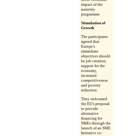
impact of the
austerity
programme.
Stimulation of
Growth
The participants
agreed that
Europe's
immediate
objectives should
be job creation,
support for the
economy,
increased
competitiveness
and poverty
reduction.
They welcomed
the EU's proposal
to provide
alternative
financing for
SMEs through the
launch of an SME
Initiative co-