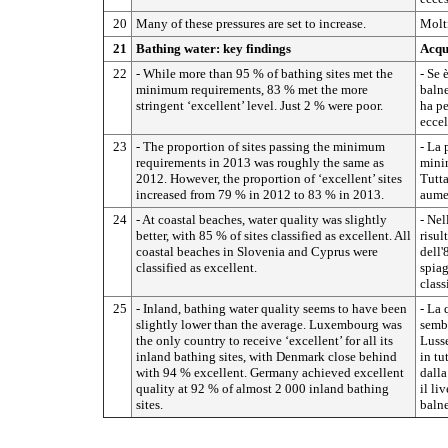
20
Many of these pressures are set to increase.
Molti
21
Bathing water: key findings
Acque
22
- While more than 95 % of bathing sites met the
- Se 
minimum requirements, 83 % met the more
balne
stringent ‘excellent’ level. Just 2 % were poor.
ha pe
eccel
23
- The proportion of sites passing the minimum
- La 
requirements in 2013 was roughly the same as
minim
2012. However, the proportion of ‘excellent’ sites
Tutta
increased from 79 % in 2012 to 83 % in 2013.
aume
24
- At coastal beaches, water quality was slightly
- Nel
better, with 85 % of sites classified as excellent. All
risul
coastal beaches in Slovenia and Cyprus were
dell'
classified as excellent.
spiag
class
25
- Inland, bathing water quality seems to have been
- La 
slightly lower than the average. Luxembourg was
sembr
the only country to receive ‘excellent’ for all its
Lusse
inland bathing sites, with Denmark close behind
in tu
with 94 % excellent. Germany achieved excellent
dall
quality at 92 % of almost 2 000 inland bathing
il li
sites.
balne