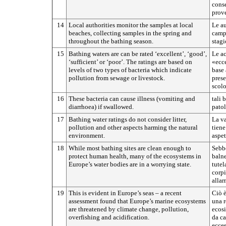
conse
prove
14
Local authorities monitor the samples at local
Le au
beaches, collecting samples in the spring and
campi
throughout the bathing season.
stagi
15
Bathing waters are can be rated ‘excellent’, ‘good’,
Le ac
‘sufficient’ or ‘poor’. The ratings are based on
«ecce
levels of two types of bacteria which indicate
base 
pollution from sewage or livestock.
prese
scolo
16
These bacteria can cause illness (vomiting and
tali 
diarrhoea) if swallowed.
patol
17
Bathing water ratings do not consider litter,
La va
pollution and other aspects harming the natural
tiene
environment.
aspet
18
While most bathing sites are clean enough to
Sebbe
protect human health, many of the ecosystems in
balne
Europe’s water bodies are in a worrying state.
tutel
corpi
allar
19
This is evident in Europe’s seas – a recent
Ciò è
assessment found that Europe’s marine ecosystems
una r
are threatened by climate change, pollution,
ecosi
overfishing and acidification.
da ca
ecces