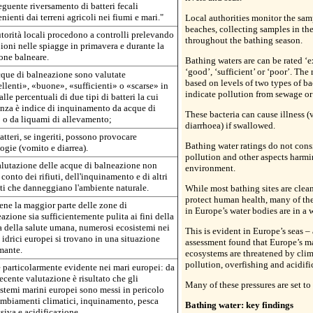
guente riversamento di batteri fecali
nienti dai terreni agricoli nei fiumi e mari."
Local authorities monitor the samp
beaches, collecting samples in th
torità locali procedono a controlli prelevando
throughout the bathing season.
oni nelle spiagge in primavera e durante la
one balneare.
Bathing waters are can be rated ‘e
‘good’, ‘sufficient’ or ‘poor’. The 
que di balneazione sono valutate
based on levels of two types of ba
llenti», «buone», «sufficienti» o «scarse» in
indicate pollution from sewage or
alle percentuali di due tipi di batteri la cui
nza è indice di inquinamento da acque di
These bacteria can cause illness 
 o da liquami di allevamento;
diarrhoea) if swallowed.
batteri, se ingeriti, possono provocare
Bathing water ratings do not consid
ogie (vomito e diarrea).
pollution and other aspects harmi
lutazione delle acque di balneazione non
environment.
 conto dei rifiuti, dell'inquinamento e di altri
ti che danneggiano l'ambiente naturale.
While most bathing sites are clea
protect human health, many of th
ne la maggior parte delle zone di
in Europe’s water bodies are in a 
azione sia sufficientemente pulita ai fini della
a della salute umana, numerosi ecosistemi nei
This is evident in Europe’s seas – 
 idrici europei si trovano in una situazione
assessment found that Europe’s m
mante.
ecosystems are threatened by cli
pollution, overfishing and acidifi
 particolarmente evidente nei mari europei: da
ecente valutazione è risultato che gli
Many of these pressures are set to 
stemi marini europei sono messi in pericolo
mbiamenti climatici, inquinamento, pesca
Bathing water: key findings
siva e acidificazione.