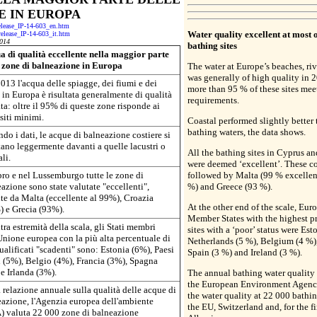
E IN EUROPA
release_IP-14-603_en.htm
Water quality excellent at most 
-release_IP-14-603_it.htm
014
bathing sites
 di qualità eccellente nella maggior parte
e zone di balneazione in Europa
The water at Europe’s beaches, riv
was generally of high quality in 
013 l'acqua delle spiagge, dei fiumi e dei
more than 95 % of these sites m
 in Europa è risultata generalmente di qualità
requirements.
ta: oltre il 95% di queste zone risponde ai
siti minimi.
Coastal performed slightly better
bathing waters, the data shows.
do i dati, le acque di balneazione costiere si
tano leggermente davanti a quelle lacustri o
All the bathing sites in Cyprus 
ali.
were deemed ‘excellent’. These co
ro e nel Lussemburgo tutte le zone di
followed by Malta (99 % excellent
azione sono state valutate "eccellenti",
%) and Greece (93 %).
te da Malta (eccellente al 99%), Croazia
At the other end of the scale, Eu
 e Grecia (93%).
Member States with the highest p
ltra estremità della scala, gli Stati membri
sites with a ‘poor’ status were Est
Unione europea con la più alta percentuale di
Netherlands (5 %), Belgium (4 %),
qualificati "scadenti" sono: Estonia (6%), Paesi
Spain (3 %) and Ireland (3 %).
 (5%), Belgio (4%), Francia (3%), Spagna
e Irlanda (3%).
The annual bathing water quality 
the European Environment Agenc
 relazione annuale sulla qualità delle acque di
the water quality at 22 000 bathin
azione, l'Agenzia europea dell'ambiente
the EU, Switzerland and, for the fi
) valuta 22 000 zone di balneazione