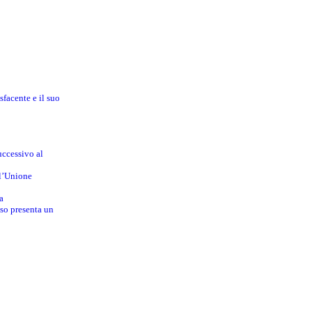
sfacente e il suo
uccessivo al
ll’Unione
a
sso presenta un