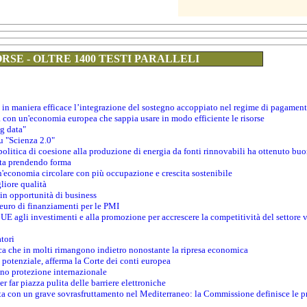
RSE - OLTRE 1400 TESTI PARALLELI
 in maniera efficace l’integrazione del sostegno accoppiato nel regime di pagamen
a con un'economia europea che sappia usare in modo efficiente le risorse
ig data"
su "Scienza 2.0"
politica di coesione alla produzione di energia da fonti rinnovabili ha ottenuto buon
 sta prendendo forma
un'economia circolare con più occupazione e crescita sostenibile
gliore qualità
 in opportunità di business
 euro di finanziamenti per le PMI
’UE agli investimenti e alla promozione per accrescere la competitività del settore 
tori
ica che in molti rimangono indietro nonostante la ripresa economica
o potenziale, afferma la Corte dei conti europea
no protezione internazionale
 far piazza pulita delle barriere elettroniche
rasta con un grave sovrasfruttamento nel Mediterraneo: la Commissione definisce le p