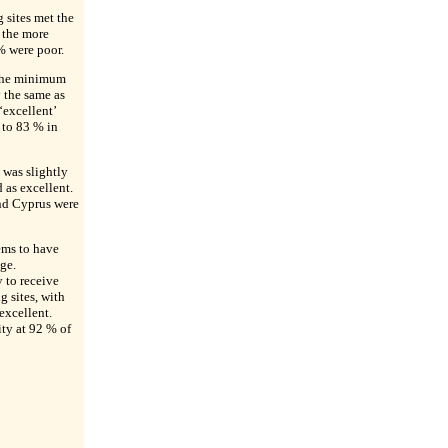
 sites met the
 the more
 % were poor.
 the minimum
 the same as
‘excellent’
 to 83 % in
 was slightly
d as excellent.
and Cyprus were
ems to have
ge.
 to receive
ng sites, with
xcellent.
ty at 92 % of