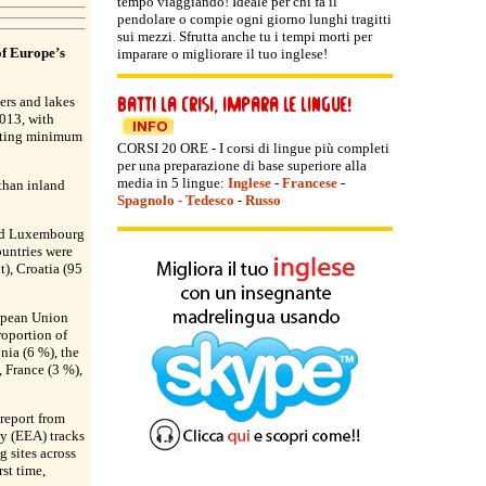
tempo viaggiando! Ideale per chi fa il
pendolare o compie ogni giorno lunghi tragitti
sui mezzi. Sfrutta anche tu i tempi morti per
of Europe’s
imparare o migliorare il tuo inglese!
ers and lakes
2013, with
eeting minimum
CORSI 20 ORE - I corsi di lingue più completi
per una preparazione di base superiore alla
media in 5 lingue:
Inglese
-
Francese
-
 than inland
Spagnolo
-
Tedesco
-
Russo
and Luxembourg
untries were
), Croatia (95
ropean Union
roportion of
onia (6 %), the
 France (3 %),
report from
y (EEA) tracks
g sites across
rst time,