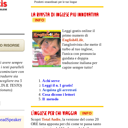
Prodotti straordinari per le tue lingue
Leggi gratis online il
primo numero di
English4Life
,
l'anglorivista che mette il
turbo al tuo inglese,
l'unica con pronuncia
guidata e doppia
di avere sempre
traduzione italiana per
i testi paralleli
capire sempre tutto!
e cominciare con
tradurre sia
scegliere tra 5
A chi serve
OLTA IL TESTO)
Leggi il n. 1 gratis!
zionato).
Acquista gli arretrati
Cosa dicono i lettori
Il metodo
Scopri
Total Audio
, la versione del
corso 20
ORE fatta apposta per chi come te passa tanto