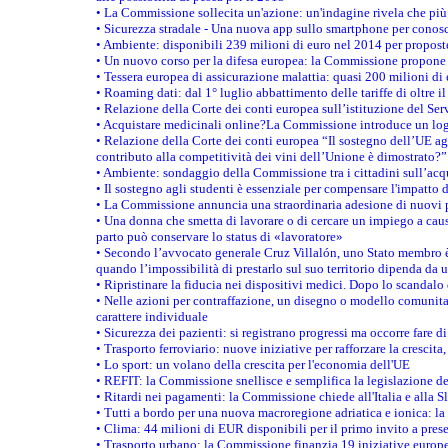
• La Commissione sollecita un'azione: un'indagine rivela che più 
• Sicurezza stradale - Una nuova app sullo smartphone per conosc
• Ambiente: disponibili 239 milioni di euro nel 2014 per proposte
• Un nuovo corso per la difesa europea: la Commissione propone 
• Tessera europea di assicurazione malattia: quasi 200 milioni di
• Roaming dati: dal 1° luglio abbattimento delle tariffe di oltre i
• Relazione della Corte dei conti europea sull’istituzione del Ser
• Acquistare medicinali online?La Commissione introduce un logo
• Relazione della Corte dei conti europea “Il sostegno dell’UE agl
contributo alla competitività dei vini dell’Unione è dimostrato?”
• Ambiente: sondaggio della Commissione tra i cittadini sull’acq
• Il sostegno agli studenti è essenziale per compensare l'impatto d
• La Commissione annuncia una straordinaria adesione di nuovi p
• Una donna che smetta di lavorare o di cercare un impiego a causa
parto può conservare lo status di «lavoratore»
• Secondo l’avvocato generale Cruz Villalón, uno Stato membro è 
quando l’impossibilità di prestarlo sul suo territorio dipenda da u
• Ripristinare la fiducia nei dispositivi medici. Dopo lo scandalo
• Nelle azioni per contraffazione, un disegno o modello comunitar
carattere individuale
• Sicurezza dei pazienti: si registrano progressi ma occorre fare di
• Trasporto ferroviario: nuove iniziative per rafforzare la crescita,
• Lo sport: un volano della crescita per l'economia dell'UE
• REFIT: la Commissione snellisce e semplifica la legislazione 
• Ritardi nei pagamenti: la Commissione chiede all'Italia e alla 
• Tutti a bordo per una nuova macroregione adriatica e ionica: la
• Clima: 44 milioni di EUR disponibili per il primo invito a presen
• Trasporto urbano: la Commissione finanzia 19 iniziative europee