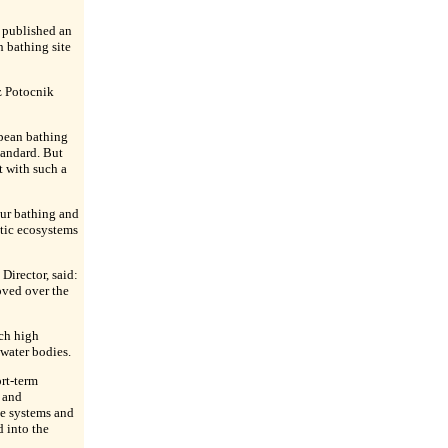
 published an
 bathing site
 Potocnik
opean bathing
tandard. But
 with such a
our bathing and
atic ecosystems
irector, said:
oved over the
ch high
 water bodies.
rt-term
 and
e systems and
 into the