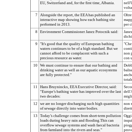
EU, Switzerland and, for the first time, Albania.
nell'
volta
7
Alongside the report, the EEA has published an
Oltre
interactive map showing how each bathing site
mappa
performed in 2013.
per c
8
Environment Commissioner Janez Potocnik said:
Janez
dichi
9
"It's good that the quality of European bathing
"Che 
waters continues to be of a high standard. But we
conti
cannot afford to be complacent with such a
non p
precious resource as water.
con u
10
We must continue to ensure that our bathing and
Dobbi
drinking water as well as our aquatic ecosystems
balne
are fully protected."
anche
total
11
Hans Bruyninckx, EEA Executive Director, said:
Seco
“Europe’s bathing water has improved over the last
dell'
two decades:
migli
12
we are no longer discharging such high quantities
non s
of sewage directly into water bodies.
diret
13
Today’s challenge comes from short-term pollution
Oggi 
loads during heavy rain and flooding.This can
inqui
overflow sewage systems and wash faecal bacteria
piogg
from farmland into the rivers and seas.”
provo