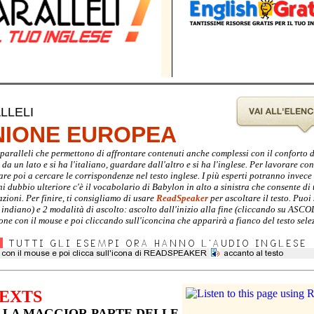
LLELI
UNIONE EUROPEA
ti paralleli che permettono di affrontare contenuti anche complessi con il conforto 
a un lato e si ha l'italiano, guardare dall'altro e si ha l'inglese. Per lavorare con 
are poi a cercare le corrispondenze nel testo inglese. I più esperti potranno invec
gni dubbio ulteriore c'è il vocabolario di Babylon in alto a sinistra che consente di 
zioni. Per finire, ti consigliamo di usare
ReadSpeaker
per ascoltare il testo. Puoi 
e indiano) e 2 modalità di ascolto: ascolto dall'inizio alla fine (cliccando su ASC
ione con il mouse e poi cliccando sull'iconcina che apparirà a fianco del testo sele
EXTS
LLA MAGGIOR PARTE DELLE