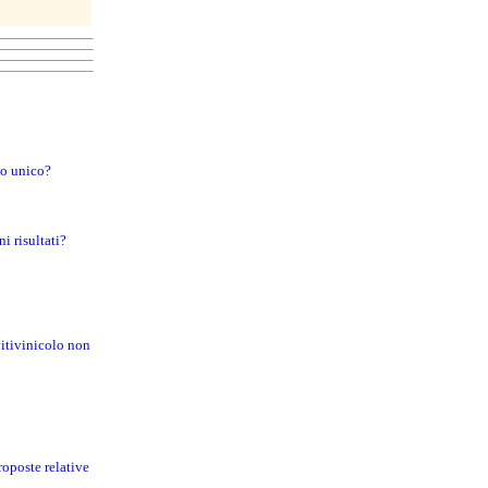
to unico?
i risultati?
vitivinicolo non
roposte relative