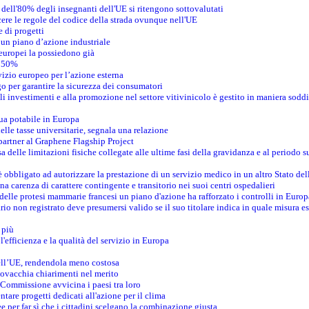
dell'80% degli insegnanti dell'UE si ritengono sottovalutati
ere le regole del codice della strada ovunque nell'UE
 di progetti
un piano d’azione industriale
 europei la possiedono già
l 50%
vizio europeo per l’azione esterna
 per garantire la sicurezza dei consumatori
i investimenti e alla promozione nel settore vitivinicolo è gestito in maniera soddi
ua potabile in Europa
elle tasse universitarie, segnala una relazione
artner al Graphene Flagship Project
 delle limitazioni fisiche collegate alle ultime fasi della gravidanza e al periodo s
obbligato ad autorizzare la prestazione di un servizio medico in un altro Stato de
na carenza di carattere contingente e transitorio nei suoi centri ospedalieri
 delle protesi mammarie francesi un piano d'azione ha rafforzato i controlli in Europ
io non registrato deve presumersi valido se il suo titolare indica in quale misura e
 più
 l'efficienza e la qualità del servizio in Europa
dell’UE, rendendola meno costosa
Slovacchia chiarimenti nel merito
 Commissione avvicina i paesi tra loro
tare progetti dedicati all'azione per il clima
 per far sì che i cittadini scelgano la combinazione giusta.