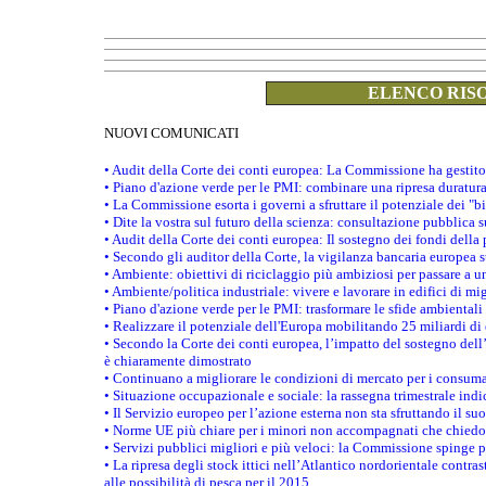
ELENCO RISO
NUOVI COMUNICATI
• Audit della Corte dei conti europea: La Commissione ha gestito
• Piano d'azione verde per le PMI: combinare una ripresa duratur
• La Commissione esorta i governi a sfruttare il potenziale dei "b
• Dite la vostra sul futuro della scienza: consultazione pubblica 
• Audit della Corte dei conti europea: Il sostegno dei fondi della 
• Secondo gli auditor della Corte, la vigilanza bancaria europea
• Ambiente: obiettivi di riciclaggio più ambiziosi per passare a 
• Ambiente/politica industriale: vivere e lavorare in edifici di mi
• Piano d'azione verde per le PMI: trasformare le sfide ambientali
• Realizzare il potenziale dell'Europa mobilitando 25 miliardi di
• Secondo la Corte dei conti europea, l’impatto del sostegno dell
è chiaramente dimostrato
• Continuano a migliorare le condizioni di mercato per i consuma
• Situazione occupazionale e sociale: la rassegna trimestrale ind
• Il Servizio europeo per l’azione esterna non sta sfruttando il su
• Norme UE più chiare per i minori non accompagnati che chiedo
• Servizi pubblici migliori e più veloci: la Commissione spinge per
• La ripresa degli stock ittici nell’Atlantico nordorientale cont
alle possibilità di pesca per il 2015