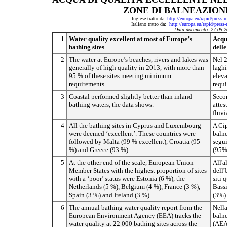
ZONE DI BALNEAZION
Inglese tratto da:
http://europa.eu/rapid/press-
Italiano tratto da:
http://europa.eu/rapid/press
Data documento: 27-05-2
1
Water quality excellent at most of Europe’s
Acqua
bathing sites
dell
2
The water at Europe’s beaches, rivers and lakes was
Nel 2
generally of high quality in 2013, with more than
laghi
95 % of these sites meeting minimum
eleva
requirements.
requi
3
Coastal performed slightly better than inland
Secon
bathing waters, the data shows.
attes
fluvi
4
All the bathing sites in Cyprus and Luxembourg
A Cip
were deemed ‘excellent’. These countries were
balne
followed by Malta (99 % excellent), Croatia (95
segui
%) and Greece (93 %).
(95%)
5
At the other end of the scale, European Union
All'a
Member States with the highest proportion of sites
dell'
with a ‘poor’ status were Estonia (6 %), the
siti 
Netherlands (5 %), Belgium (4 %), France (3 %),
Bassi
Spain (3 %) and Ireland (3 %).
(3%) 
6
The annual bathing water quality report from the
Nella
European Environment Agency (EEA) tracks the
balne
water quality at 22 000 bathing sites across the
(AEA