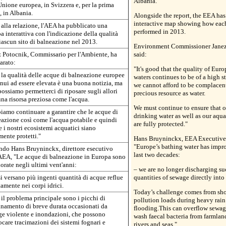
Albania.
Unione europea, in Svizzera e, per la prima
, in Albania.
Alongside the report, the EEA has
interactive map showing how each
 alla relazione, l'AEA ha pubblicato una
performed in 2013.
 interattiva con l'indicazione della qualità
iascun sito di balneazione nel 2013.
Environment Commissioner Janez
 Potocnik, Commissario per l'Ambiente, ha
said:
arato:
"It's good that the quality of Eur
la qualità delle acque di balneazione europee
waters continues to be of a high s
nui ad essere elevata è una buona notizia, ma
we cannot afford to be complacent
ossiamo permetterci di riposare sugli allori
precious resource as water.
na risorsa preziosa come l'acqua.
We must continue to ensure that 
amo continuare a garantire che le acque di
drinking water as well as our aqu
azione così come l'acqua potabile e quindi
are fully protected."
 i nostri ecosistemi acquatici siano
mente protetti."
Hans Bruyninckx, EEA Executive D
"Europe’s bathing water has impr
ndo Hans Bruyninckx, direttore esecutivo
last two decades:
AEA, "Le acque di balneazione in Europa sono
orate negli ultimi vent'anni:
– we are no longer discharging su
i versano più ingenti quantità di acque reflue
quantities of sewage directly into
tamente nei corpi idrici.
Today’s challenge comes from sho
il problema principale sono i picchi di
pollution loads during heavy rain
namento di breve durata occasionati da
flooding.This can overflow sewag
e violente e inondazioni, che possono
wash faecal bacteria from farmland
care tracimazioni dei sistemi fognari e
rivers and seas."