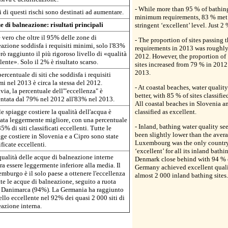
- While more than 95 % of bathing
 di questi rischi sono destinati ad aumentare.
minimum requirements, 83 % met
 di balneazione: risultati principali
stringent ‘excellent’ level. Just 2
è vero che oltre il 95% delle zone di
- The proportion of sites passing
azione soddisfa i requisiti minimi, solo l'83%
requirements in 2013 was roughly
rò raggiunto il più rigoroso livello di «qualità
2012. However, the proportion of 
lente». Solo il 2% è risultato scarso.
sites increased from 79 % in 2012
2013.
percentuale di siti che soddisfa i requisiti
i nel 2013 è circa la stessa del 2012.
- At coastal beaches, water quality
via, la percentuale dell'"eccellenza" è
better, with 85 % of sites classifie
ntata dal 79% nel 2012 all'83% nel 2013.
All coastal beaches in Slovenia 
le spiagge costiere la qualità dell'acqua è
classified as excellent.
tata leggermente migliore, con una percentuale
- Inland, bathing water quality se
85% di siti classificati eccellenti. Tutte le
been slightly lower than the avera
ge costiere in Slovenia e a Cipro sono state
Luxembourg was the only country
ificate eccellenti.
‘excellent’ for all its inland bathi
qualità delle acque di balneazione interne
Denmark close behind with 94 % e
a essere leggermente inferiore alla media. Il
Germany achieved excellent quali
mburgo è il solo paese a ottenere l'eccellenza
almost 2 000 inland bathing sites.
tte le acque di balneazione, seguito a ruota
a Danimarca (94%). La Germania ha raggiunto
vello eccellente nel 92% dei quasi 2 000 siti di
azione interna.