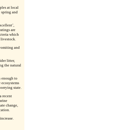
les at local
e spring and
xcellent’,
ratings are
cteria which
 livestock.
(vomiting and
er litter,
ng the natural
n enough to
e ecosystems
worrying state.
a recent
arine
mate change,
cation.
increase.