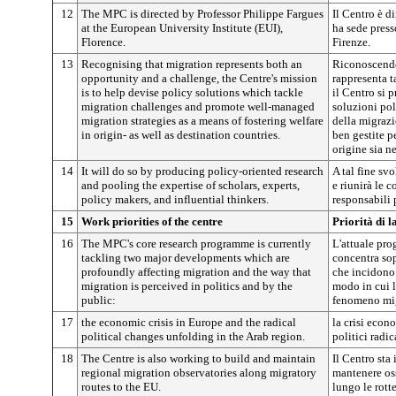
12
The MPC is directed by Professor Philippe Fargues
Il Centro è d
at the European University Institute (EUI),
ha sede press
Florence.
Firenze.
13
Recognising that migration represents both an
Riconoscendo
opportunity and a challenge, the Centre's mission
rappresenta t
is to help devise policy solutions which tackle
il Centro si 
migration challenges and promote well-managed
soluzioni pol
migration strategies as a means of fostering welfare
della migrazi
in origin- as well as destination countries.
ben gestite pe
origine sia n
14
It will do so by producing policy-oriented research
A tal fine svo
and pooling the expertise of scholars, experts,
e riunirà le c
policy makers, and influential thinkers.
responsabili p
15
Work priorities of the centre
Priorità di 
16
The MPC's core research programme is currently
L'attuale pro
tackling two major developments which are
concentra so
profoundly affecting migration and the way that
che incidono
migration is perceived in politics and by the
modo in cui l
public:
fenomeno mig
17
the economic crisis in Europe and the radical
la crisi econ
political changes unfolding in the Arab region.
politici radic
18
The Centre is also working to build and maintain
Il Centro sta
regional migration observatories along migratory
mantenere oss
routes to the EU.
lungo le rott