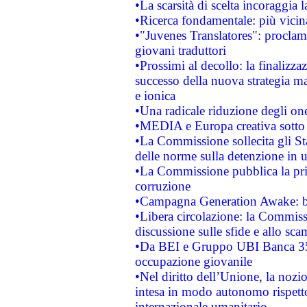
•La scarsità di scelta incoraggia l
•Ricerca fondamentale: più vicin
•"Juvenes Translatores": proclama
giovani traduttori
•Prossimi al decollo: la finalizzaz
successo della nuova strategia ma
e ionica
•Una radicale riduzione degli oner
•MEDIA e Europa creativa sotto i r
•La Commissione sollecita gli Sta
delle norme sulla detenzione in 
•La Commissione pubblica la prim
corruzione
•Campagna Generation Awake: bast
•Libera circolazione: la Commiss
discussione sulle sfide e allo sca
•Da BEI e Gruppo UBI Banca 35
occupazione giovanile
•Nel diritto dell’Unione, la nozi
intesa in modo autonomo rispetto 
internazionale umanitario