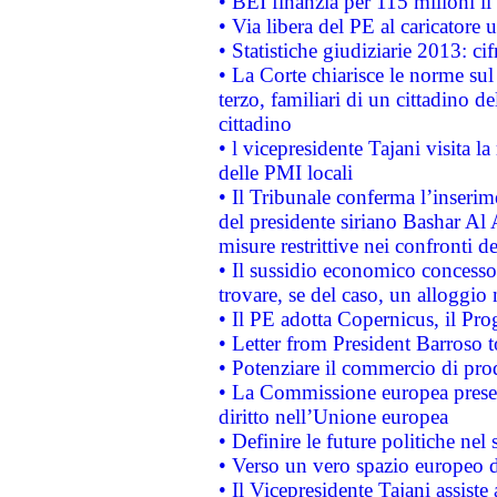
• BEI finanzia per 115 milioni i
• Via libera del PE al caricatore u
• Statistiche giudiziarie 2013: ci
• La Corte chiarisce le norme sul 
terzo, familiari di un cittadino 
cittadino
• l vicepresidente Tajani visita l
delle PMI locali
• Il Tribunale conferma l’inserim
del presidente siriano Bashar Al 
misure restrittive nei confronti de
• Il sussidio economico concesso 
trovare, se del caso, un alloggio
• Il PE adotta Copernicus, il Pr
• Letter from President Barroso
• Potenziare il commercio di prod
• La Commissione europea presen
diritto nell’Unione europea
• Definire le future politiche nel 
• Verso un vero spazio europeo di 
• Il Vicepresidente Tajani assiste