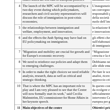
4
The launch of the MPC will be accompanied by a
L'inaugurazi
two-day event during which policymakers,
un convegno d
researchers and civil society representatives will
responsabili p
discuss the role of immigration in post-crisis
della società
economies;
ruolo dell’im
5
the relationships between immigration and
la relazione 
welfare, employment, and innovation;
e innovazion
6
and the effects the Arab Spring may have had on
gli effetti c
EU policymaking on immigration.
sull'elaboraz
di immigrazi
7
''Migration and mobility are crucial for growth and
“Migrazione 
for Europe's economic recovery.
crescita e la
8
We need to reinforce our policies and adapt them
Dobbiamo raff
to emerging challenges.
alle sfide em
9
In order to make the right choices we need reliable
Per fare le s
analysis, research, data as well as critical and
analisi, ricer
strategic thinking.
approccio cri
10
That is where the MPC has an important role to
In questo con
play and I am very pleased to see that the Centre
da svolgere e
will now formally start its work," said Cecilia
ufficialmente
Malmström, EU commissioner for Home Affairs in
intervento C
her keynote speech.
europea per gl
11
Main objectives of the centre
Obiettivi pri