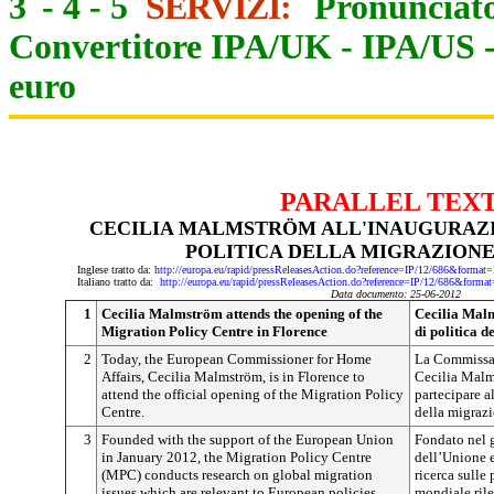
3
-
4
-
5
SERVIZI:
Pronunciato
Convertitore IPA/UK
-
IPA/US
euro
PARALLEL TEX
CECILIA MALMSTRÖM ALL'INAUGURAZI
POLITICA DELLA MIGRAZIONE
Inglese tratto da:
http://europa.eu/rapid/pressReleasesAction.do?reference=IP/12/686&f
Italiano tratto da:
http://europa.eu/rapid/pressReleasesAction.do?reference=IP/12/686&
Data documento: 25-06-2012
1
Cecilia Malmström attends the opening of the
Cecilia Malm
Migration Policy Centre in Florence
di politica 
2
Today, the European Commissioner for Home
La Commissari
Affairs, Cecilia Malmström, is in Florence to
Cecilia Malms
attend the official opening of the Migration Policy
partecipare a
Centre.
della migrazi
3
Founded with the support of the European Union
Fondato nel 
in January 2012, the Migration Policy Centre
dell’Unione e
(MPC) conducts research on global migration
ricerca sulle
issues which are relevant to European policies.
mondiale rile