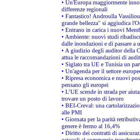
• Un'Europa maggiormente innova
differenze regionali
• Fantastico! Androulla Vassilio
grande bellezza" si aggiudica l'O
• Entrano in carica i nuovi Memb
• Ambiente: nuovi studi ribadisco
dalle inondazioni e di passare a u
• A giudizio degli auditor della
attua le raccomandazioni di aud
• Siglato tra UE e Tunisia un part
• Un'agenda per il settore europe
• Ripresa economica e nuovi post
pensano gli europei
• L’UE scende in strada per aiutar
trovare un posto di lavoro
• BEI-Creval: una cartolarizzazio
alle PMI
• Giornata per la parità retributiv
genere è fermo al 16,4%
• Diritto dei contratti di assicura
ostacoli al commercio transfronta