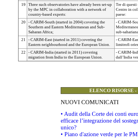
19
Three such observatories have already been set-up
Tre di questi 
by the MPC in collaboration with a network of
Centro in col
country-based experts:
paese:
20
- CARIM-South (started in 2004) covering the
- CARIM-Sout
Southern and Eastern Mediterranean and Sub-
Mediterraneo 
Saharan Africa;
sub-saharian
21
- CARIM-East (started in 2011) covering the
- CARIM-East 
Eastern neighbourhood and the European Union.
limitrofi ori
22
- CARIM-India (started in 2011) covering
- CARIM-Indi
migration from India to the European Union.
dall’India ve
ELENCO RISORSE -
NUOVI COMUNICATI
• Audit della Corte dei conti eu
efficace l’integrazione del sost
unico?
• Piano d'azione verde per le PM